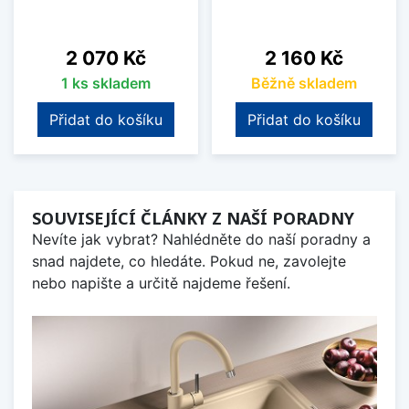
Cena
Cena
2 070 Kč
2 160 Kč
1 ks skladem
Běžně skladem
Přidat do košíku
Přidat do košíku
SOUVISEJÍCÍ ČLÁNKY Z NAŠÍ PORADNY
Nevíte jak vybrat? Nahlédněte do naší poradny a
snad najdete, co hledáte. Pokud ne, zavolejte
nebo napište a určitě najdeme řešení.