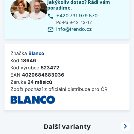
Jakýkoliv dotaz? Rádi vám
poradíme.
+420 731 979 570
phone
Po-Pá 9-12, 13-17
info@trendo.cz
mail_outline
Značka
Blanco
Kód
18646
Kód výrobce
523472
EAN
4020684683036
Záruka
24 měsíců
Zboží pochází z oficiální distribuce pro ČR

Další varianty