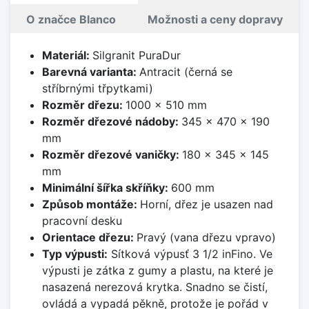
O značce Blanco
Možnosti a ceny dopravy
Materiál:
Silgranit PuraDur
Barevná varianta:
Antracit (černá se
stříbrnými třpytkami)
Rozměr dřezu:
1000 x 510 mm
Rozměr dřezové nádoby:
345 x 470 x 190
mm
Rozměr dřezové vaničky:
180 x 345 x 145
mm
Minimální šířka skříňky:
600 mm
Způsob montáže:
Horní, dřez je usazen nad
pracovní desku
Orientace dřezu:
Pravý (vana dřezu vpravo)
Typ výpusti:
Sítková výpusť 3 1/2 inFino. Ve
výpusti je zátka z gumy a plastu, na které je
nasazená nerezová krytka. Snadno se čistí,
ovládá a vypadá pěkně, protože je pořád v