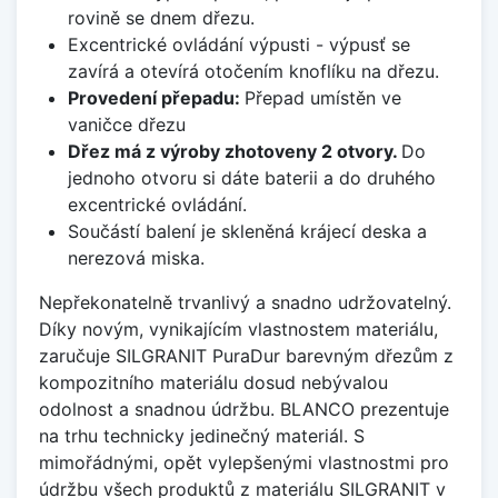
rovině se dnem dřezu.
Excentrické ovládání výpusti - výpusť se
zavírá a otevírá otočením knoflíku na dřezu.
Provedení přepadu:
Přepad umístěn ve
vaničce dřezu
Dřez má z výroby zhotoveny 2 otvory.
Do
jednoho otvoru si dáte baterii a do druhého
excentrické ovládání.
Součástí balení je skleněná krájecí deska a
nerezová miska.
Nepřekonatelně trvanlivý a snadno udržovatelný.
Díky novým, vynikajícím vlastnostem materiálu,
zaručuje SILGRANIT PuraDur barevným dřezům z
kompozitního materiálu dosud nebývalou
odolnost a snadnou údržbu. BLANCO prezentuje
na trhu technicky jedinečný materiál. S
mimořádnými, opět vylepšenými vlastnostmi pro
údržbu všech produktů z materiálu SILGRANIT v