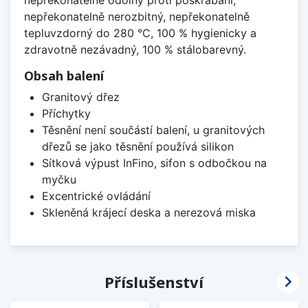
nepřekonatelně odolný proti poškrábání,
nepřekonatelně nerozbitný, nepřekonatelně
tepluvzdorný do 280 °C, 100 % hygienicky a
zdravotně nezávadný, 100 % stálobarevný.
Obsah balení
Granitový dřez
Příchytky
Těsnění není součástí balení, u granitových
dřezů se jako těsnění používá silikon
Sítková výpust InFino, sifon s odbočkou na
myčku
Excentrické ovládání
Skleněná krájecí deska a nerezová miska

Příslušenství