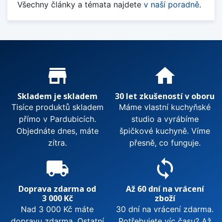
Všechny články a témata najdete
v naší poradně
.
Proč nakupovat u nás?
store_mall_directory
home
Skladem je skladem
30 let zkušeností v oboru
Tisíce produktů skladem
Máme vlastní kuchyňské
přímo v Pardubicích.
studio a vyrábíme
Objednáte dnes, máte
špičkové kuchyně. Víme
zítra.
přesně, co funguje.
local_shipping
sync
Doprava zdarma od
Až 60 dní na vrácení
3 000 Kč
zboží
Nad 3 000 Kč máte
30 dní na vrácení zdarma.
dopravu zdarma. Ostatní
Potřebujete víc času? Až