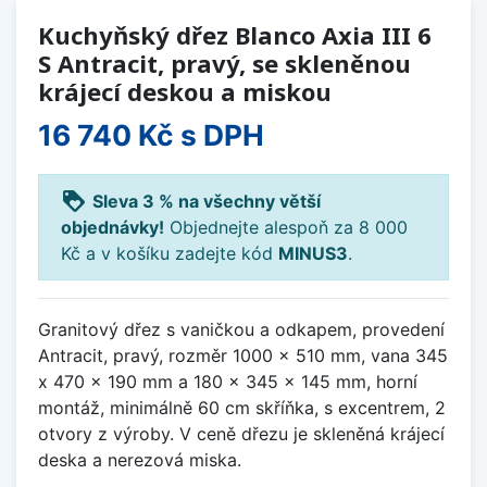
Kuchyňský dřez Blanco Axia III 6
S Antracit, pravý, se skleněnou
krájecí deskou a miskou
16 740 Kč
s DPH
loyalty
Sleva 3 % na všechny větší
objednávky!
Objednejte alespoň za 8 000
Kč a v košíku zadejte kód
MINUS3
.
Granitový dřez s vaničkou a odkapem, provedení
Antracit, pravý, rozměr 1000 x 510 mm, vana 345
x 470 x 190 mm a 180 x 345 x 145 mm, horní
montáž, minimálně 60 cm skříňka, s excentrem, 2
otvory z výroby. V ceně dřezu je skleněná krájecí
deska a nerezová miska.