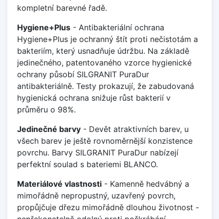
kompletní barevné řadě.
Hygiene+Plus
- Antibakteriální ochrana
Hygiene+Plus je ochranný štít proti nečistotám a
bakteriím, který usnadňuje údržbu. Na základě
jedinečného, patentovaného vzorce hygienické
ochrany působí SILGRANIT PuraDur
antibakteriálně. Testy prokazují, že zabudovaná
hygienická ochrana snižuje růst bakterií v
průměru o 98%.
Jedinečné barvy
- Devět atraktivních barev, u
všech barev je ještě rovnoměrnější konzistence
povrchu. Barvy SILGRANIT PuraDur nabízejí
perfektní soulad s bateriemi BLANCO.
Materiálové vlastnosti
- Kamenně hedvábný a
mimořádně nepropustný, uzavřený povrch,
propůjčuje dřezu mimořádně dlouhou životnost -