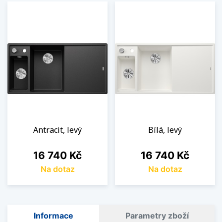
Antracit, levý
Bílá, levý
Cena
Cena
16 740 Kč
16 740 Kč
Na dotaz
Na dotaz
Informace
Parametry zboží