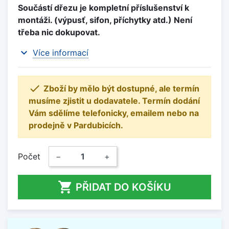
Součástí dřezu je kompletní příslušenství k
montáži. (výpusť, sifon, příchytky atd.) Není
třeba nic dokupovat.
expand_more
Více informací

Zboží by mělo být dostupné, ale termín
musíme zjistit u dodavatele. Termín dodání
Vám sdělíme telefonicky, emailem nebo na
prodejně v Pardubicích.
Počet
−
+

PŘIDAT DO KOŠÍKU