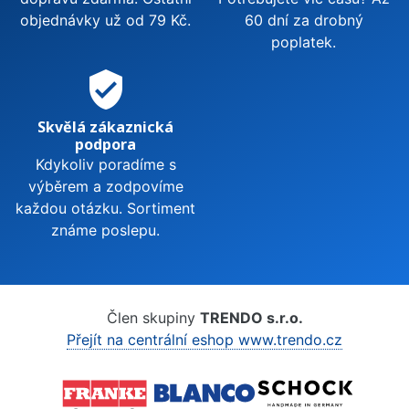
objednávky už od 79 Kč.
60 dní za drobný
poplatek.
verified_user
Skvělá zákaznická
podpora
Kdykoliv poradíme s
výběrem a zodpovíme
každou otázku. Sortiment
známe poslepu.
Člen skupiny
TRENDO s.r.o.
Přejít na centrální eshop www.trendo.cz