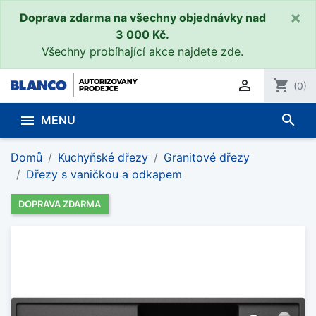
×
Doprava zdarma na všechny objednávky nad
3 000 Kč.
Všechny probíhající akce
najdete zde
.

shopping_cart
(0)
search

MENU
Domů
Kuchyňské dřezy
Granitové dřezy
Dřezy s vaničkou a odkapem
DOPRAVA ZDARMA