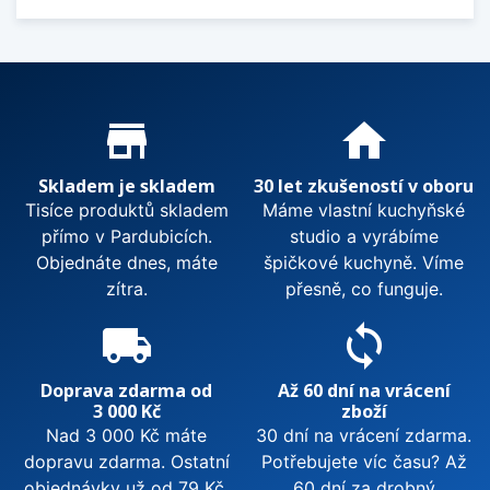
Proč nakupovat u nás?
store_mall_directory
home
Skladem je skladem
30 let zkušeností v oboru
Tisíce produktů skladem
Máme vlastní kuchyňské
přímo v Pardubicích.
studio a vyrábíme
Objednáte dnes, máte
špičkové kuchyně. Víme
zítra.
přesně, co funguje.
local_shipping
sync
Doprava zdarma od
Až 60 dní na vrácení
3 000 Kč
zboží
Nad 3 000 Kč máte
30 dní na vrácení zdarma.
dopravu zdarma. Ostatní
Potřebujete víc času? Až
objednávky už od 79 Kč.
60 dní za drobný