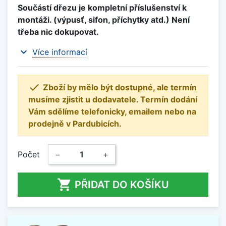
Součástí dřezu je kompletní příslušenství k
montáži. (výpusť, sifon, příchytky atd.) Není
třeba nic dokupovat.
expand_more
Více informací

Zboží by mělo být dostupné, ale termín
musíme zjistit u dodavatele. Termín dodání
Vám sdělíme telefonicky, emailem nebo na
prodejně v Pardubicích.
Počet
−
+

PŘIDAT DO KOŠÍKU