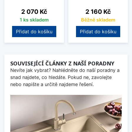
Cena
Cena
2 070 Kč
2 160 Kč
1 ks skladem
Běžně skladem
Přidat do košíku
Přidat do košíku
SOUVISEJÍCÍ ČLÁNKY Z NAŠÍ PORADNY
Nevíte jak vybrat? Nahlédněte do naší poradny a
snad najdete, co hledáte. Pokud ne, zavolejte
nebo napište a určitě najdeme řešení.