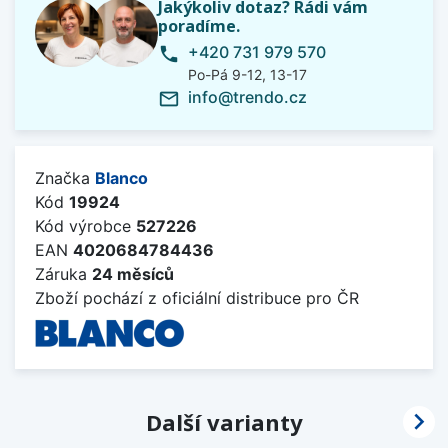
Jakýkoliv dotaz? Rádi vám
poradíme.
+420 731 979 570
phone
Po-Pá 9-12, 13-17
info@trendo.cz
mail_outline
Značka
Blanco
Kód
19924
Kód výrobce
527226
EAN
4020684784436
Záruka
24 měsíců
Zboží pochází z oficiální distribuce pro ČR

Další varianty