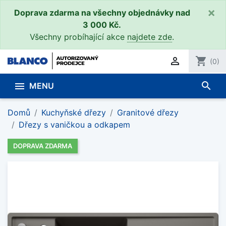
×
Doprava zdarma na všechny objednávky nad
3 000 Kč.
Všechny probíhající akce
najdete zde
.

shopping_cart
(0)
search

MENU
Domů
Kuchyňské dřezy
Granitové dřezy
Dřezy s vaničkou a odkapem
DOPRAVA ZDARMA