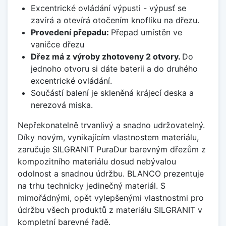
Excentrické ovládání výpusti - výpusť se
zavírá a otevírá otočením knoflíku na dřezu.
Provedení přepadu:
Přepad umístěn ve
vaničce dřezu
Dřez má z výroby zhotoveny 2 otvory.
Do
jednoho otvoru si dáte baterii a do druhého
excentrické ovládání.
Součástí balení je skleněná krájecí deska a
nerezová miska.
Nepřekonatelně trvanlivý a snadno udržovatelný.
Díky novým, vynikajícím vlastnostem materiálu,
zaručuje SILGRANIT PuraDur barevným dřezům z
kompozitního materiálu dosud nebývalou
odolnost a snadnou údržbu. BLANCO prezentuje
na trhu technicky jedinečný materiál. S
mimořádnými, opět vylepšenými vlastnostmi pro
údržbu všech produktů z materiálu SILGRANIT v
kompletní barevné řadě.