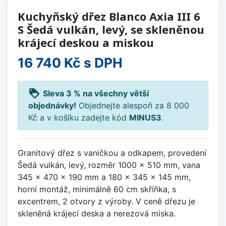
Kuchyňský dřez Blanco Axia III 6
S Šedá vulkán, levý, se skleněnou
krájecí deskou a miskou
16 740 Kč
s DPH
loyalty
Sleva 3 % na všechny větší
objednávky!
Objednejte alespoň za 8 000
Kč a v košíku zadejte kód
MINUS3
.
Granitový dřez s vaničkou a odkapem, provedení
Šedá vulkán, levý, rozměr 1000 x 510 mm, vana
345 x 470 x 190 mm a 180 x 345 x 145 mm,
horní montáž, minimálně 60 cm skříňka, s
excentrem, 2 otvory z výroby. V ceně dřezu je
skleněná krájecí deska a nerezová miska.