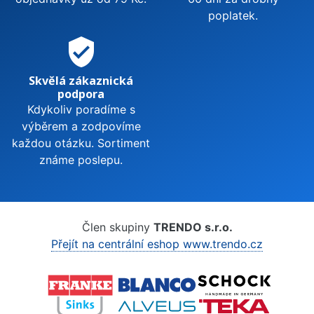
poplatek.
verified_user
Skvělá zákaznická
podpora
Kdykoliv poradíme s
výběrem a zodpovíme
každou otázku. Sortiment
známe poslepu.
Člen skupiny
TRENDO s.r.o.
Přejít na centrální eshop www.trendo.cz