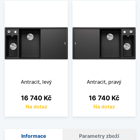
Antracit, levý
Antracit, pravý
Cena
Cena
16 740 Kč
16 740 Kč
Na dotaz
Na dotaz
Informace
Parametry zboží