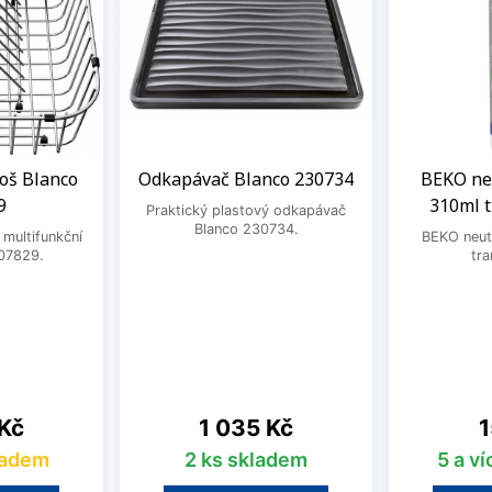
oš Blanco
Odkapávač Blanco 230734
BEKO neu
9
310ml 
Praktický plastový odkapávač
Blanco 230734.
 multifunkční
BEKO neutr
07829.
tra
Cena
C
 Kč
1 035 Kč
1
ladem
2 ks skladem
5 a v