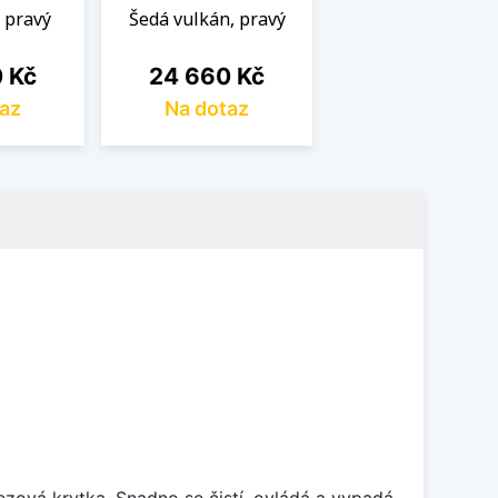
, pravý
Šedá vulkán, pravý
Cena
 Kč
24 660 Kč
az
Na dotaz
rezová krytka. Snadno se čistí, ovládá a vypadá