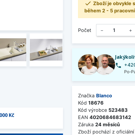

Zboží je obvykle
během 2 - 5 pracovní
Počet
−
+
Jakýkol
+420
phone
Po-Pá
Značka
Blanco
Kód
18676
Kód výrobce
523483
000 Kč
EAN
4020684683142
Záruka
24 měsíců
Zboží pochází z oficiální