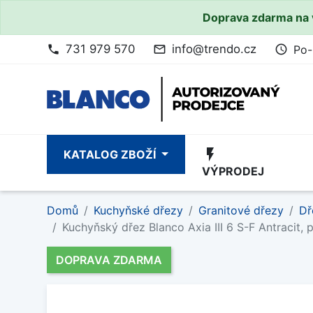
Doprava zdarma na 
731 979 570
info@trendo.cz
Po-
phone
mail_outline
access_time
flash_on
KATALOG ZBOŽÍ
VÝPRODEJ
Domů
Kuchyňské dřezy
Granitové dřezy
Dř
Kuchyňský dřez Blanco Axia III 6 S-F Antracit,
DOPRAVA ZDARMA