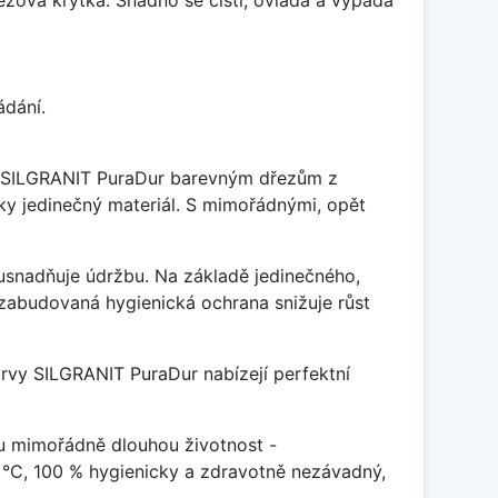
ádání.
je SILGRANIT PuraDur barevným dřezům z
y jedinečný materiál. S mimořádnými, opět
ý usnadňuje údržbu. Na základě jedinečného,
zabudovaná hygienická ochrana snižuje růst
arvy SILGRANIT PuraDur nabízejí perfektní
u mimořádně dlouhou životnost -
 °C, 100 % hygienicky a zdravotně nezávadný,