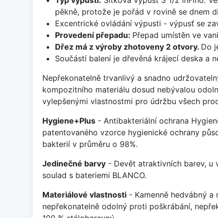
pěkně, protože je pořád v rovině se dnem d
Excentrické ovládání výpusti - výpusť se zav
Provedení přepadu:
Přepad umístěn ve van
Dřez má z výroby zhotoveny 2 otvory.
Do j
Součástí balení je dřevěná krájecí deska a 
Nepřekonatelně trvanlivý a snadno udržovateln
kompozitního materiálu dosud nebývalou odoln
vylepšenými vlastnostmi pro údržbu všech prod
Hygiene+Plus
- Antibakteriální ochrana Hygien
patentovaného vzorce hygienické ochrany působ
bakterií v průměru o 98%.
Jedinečné barvy
- Devět atraktivních barev, u
soulad s bateriemi BLANCO.
Materiálové vlastnosti
- Kamenně hedvábný a m
nepřekonatelně odolný proti poškrábání, nepře
100 % stálobarevný.