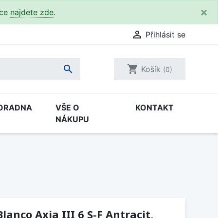
×
kce
najdete zde
.

Přihlásit se

shopping_cart
Košík
(0)
ORADNA
VŠE O
KONTAKT
NÁKUPU
anco Axia III 6 S-F Antracit,