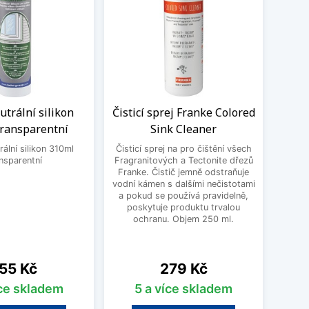
trální silikon
Čisticí sprej Franke Colored
Sada
transparentní
Sink Cleaner
dř
ální silikon 310ml
Čisticí sprej na pro čištění všech
nsparentní
Fragranitových a Tectonite dřezů
Čisti
Franke. Čistič jemně odstraňuje
Blanc
vodní kámen s dalšími nečistotami
mastn
a pokud se používá pravidelně,
odol
poskytuje produktu trvalou
čis
ochranu. Objem 250 ml.
Silgra
ena
Cena
55 Kč
279 Kč
íce skladem
5 a více skladem