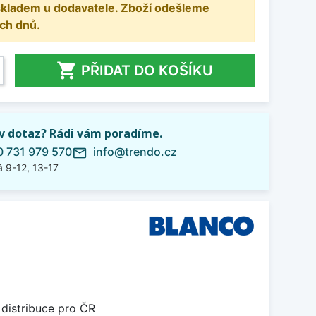
 skladem u dodavatele. Zboží odešleme
ch dnů.

PŘIDAT DO KOŠÍKU
iv dotaz? Rádi vám poradíme.
 731 979 570
info@trendo.cz
mail_outline
 9-12, 13-17
 distribuce pro ČR