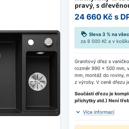
pravý, s dřevěno
24 660 Kč
s D
loyalty
Sleva 3 % na všec
za 8 000 Kč a v koší
Granitový dřez s vaničko
rozměr 990 x 500 mm, v
mm, montáž do roviny, m
z výroby. V ceně dřezu j
Součástí dřezu je komple
příchytky atd.) Není tře
expand_more
Více informací