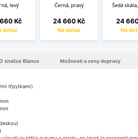
rná, levý
Černá, pravý
Šedá skála
a
Cena
Cena
 660 Kč
24 660 Kč
24 660
 dotaz
Na dotaz
Na dot
O značce Blanco
Možnosti a ceny dopravy
nými třpytkami)
0 mm
5 mm
 deskou)
)
 výpusti je zátka z gumy a plastu, na které je nasazená ne