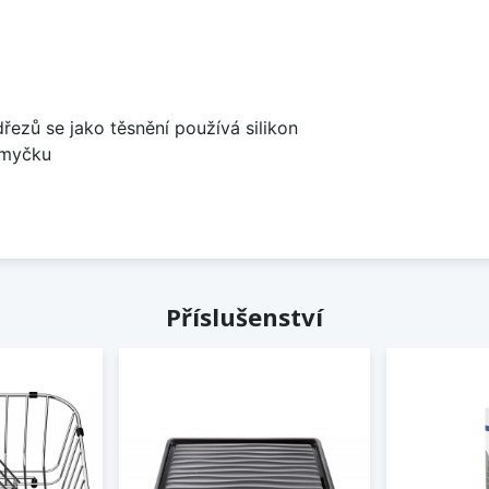
dřezů se jako těsnění používá silikon
 myčku
Příslušenství