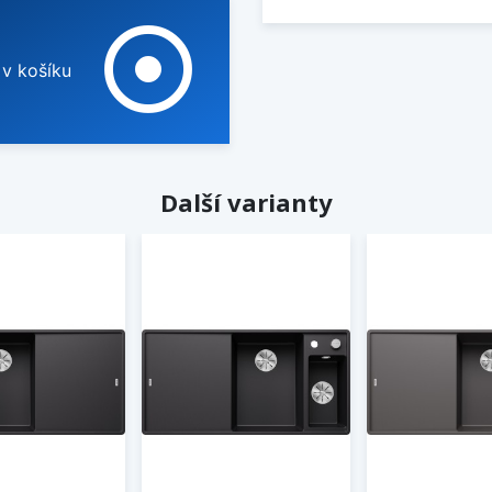
adjust
 v košíku
Další varianty