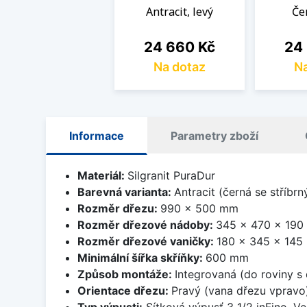
Antracit, levý
Če
Cena
Cen
24 660 Kč
24
Na dotaz
Na
Informace
Parametry zboží
Materiál:
Silgranit PuraDur
Barevná varianta:
Antracit (černá se stříbr
Rozměr dřezu:
990 x 500 mm
Rozměr dřezové nádoby:
345 x 470 x 19
Rozměr dřezové vaničky:
180 x 345 x 14
Minimální šířka skříňky:
600 mm
Způsob montáže:
Integrovaná (do roviny s
Orientace dřezu:
Pravý (vana dřezu vpravo
Typ výpusti:
Sítková výpusť 3 1/2 inFino. Ve