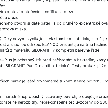
řezu.
írá a otevírá otočením knoflíku na dřezu.
ičce dřezu
ednoho otvoru si dáte baterii a do druhého excentrické ovl
nerezová miska.
ý. Díky novým, vynikajícím vlastnostem materiálu, zaruču
ost a snadnou údržbu. BLANCO prezentuje na trhu technick
uktů z materiálu SILGRANIT v kompletní barevné řadě.
e+Plus je ochranný štít proti nečistotám a bakteriím, kter
í SILGRANIT PuraDur antibakteriálně. Testy prokazují, že 
 všech barev je ještě rovnoměrnější konzistence povrchu. B
imořádně nepropustný, uzavřený povrch, propůjčuje dřez
konatelně nerozbitný, nepřekonatelně tepluvzdorný do 280