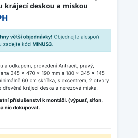
u krájecí deskou a miskou
PH
hny větší objednávky!
Objednejte alespoň
ku zadejte kód
MINUS3
.
u a odkapem, provedení Antracit, pravý,
ana 345 x 470 x 190 mm a 180 x 345 x 145
inimálně 60 cm skříňka, s excentrem, 2 otvory
e dřevěná krájecí deska a nerezová miska.
tní příslušenství k montáži. (výpusť, sifon,
ba nic dokupovat.