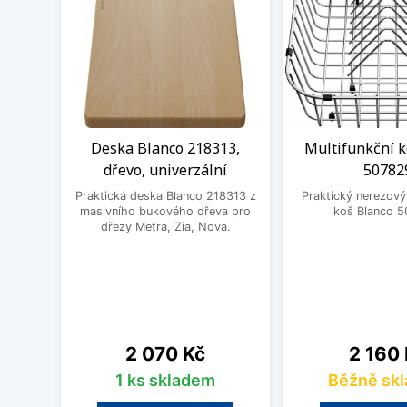
Deska Blanco 218313,
Multifunkční k
dřevo, univerzální
50782
Praktická deska Blanco 218313 z
Praktický nerezový
masivního bukového dřeva pro
koš Blanco 5
dřezy Metra, Zia, Nova.
Cena
Cena
2 070 Kč
2 160
1 ks skladem
Běžně sk