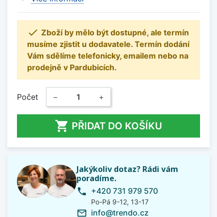

Zboží by mělo být dostupné, ale termín
musíme zjistit u dodavatele. Termín dodání
Vám sdělíme telefonicky, emailem nebo na
prodejně v Pardubicích.
Počet
−
+

PŘIDAT DO KOŠÍKU
Jakýkoliv dotaz? Rádi vám
poradíme.
+420 731 979 570
phone
Po-Pá 9-12, 13-17
info@trendo.cz
mail_outline