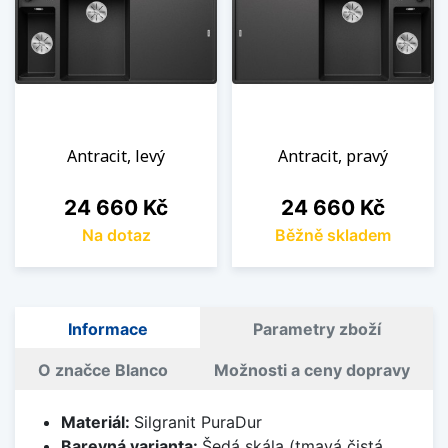
Antracit, levý
Antracit, pravý
Cena
Cena
24 660 Kč
24 660 Kč
Na dotaz
Běžně skladem
Informace
Parametry zboží
O značce Blanco
Možnosti a ceny dopravy
Materiál:
Silgranit PuraDur
Barevná varianta:
Šedá skála (tmavá čistá