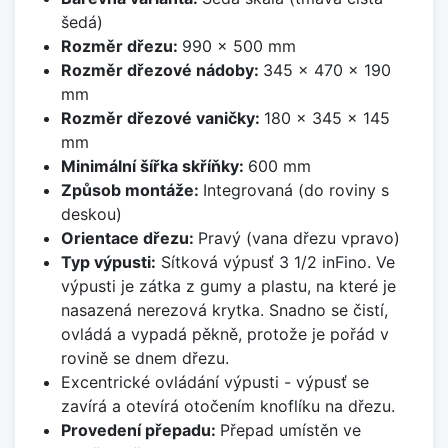
šedá)
Rozměr dřezu:
990 x 500 mm
Rozměr dřezové nádoby:
345 x 470 x 190
mm
Rozměr dřezové vaničky:
180 x 345 x 145
mm
Minimální šířka skříňky:
600 mm
Způsob montáže:
Integrovaná (do roviny s
deskou)
Orientace dřezu:
Pravý (vana dřezu vpravo)
Typ výpusti:
Sítková výpusť 3 1/2 inFino. Ve
výpusti je zátka z gumy a plastu, na které je
nasazená nerezová krytka. Snadno se čistí,
ovládá a vypadá pěkně, protože je pořád v
rovině se dnem dřezu.
Excentrické ovládání výpusti - výpusť se
zavírá a otevírá otočením knoflíku na dřezu.
Provedení přepadu:
Přepad umístěn ve