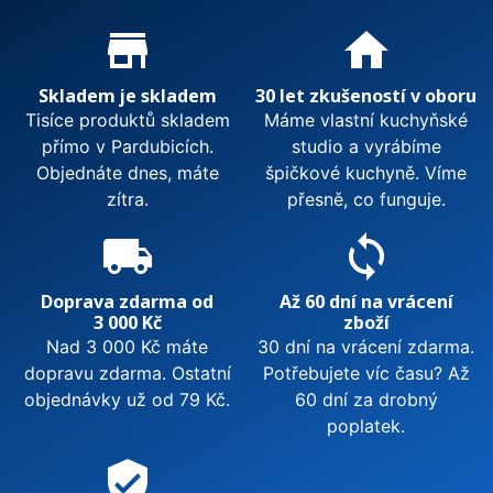
Proč nakupovat u nás?
store_mall_directory
home
Skladem je skladem
30 let zkušeností v oboru
Tisíce produktů skladem
Máme vlastní kuchyňské
přímo v Pardubicích.
studio a vyrábíme
Objednáte dnes, máte
špičkové kuchyně. Víme
zítra.
přesně, co funguje.
local_shipping
sync
Doprava zdarma od
Až 60 dní na vrácení
3 000 Kč
zboží
Nad 3 000 Kč máte
30 dní na vrácení zdarma.
dopravu zdarma. Ostatní
Potřebujete víc času? Až
objednávky už od 79 Kč.
60 dní za drobný
poplatek.
verified_user