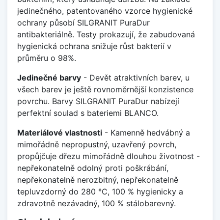
jedinečného, patentovaného vzorce hygienické
ochrany působí SILGRANIT PuraDur
antibakteriálně. Testy prokazují, že zabudovaná
hygienická ochrana snižuje růst bakterií v
průměru o 98%.
Jedinečné barvy
- Devět atraktivních barev, u
všech barev je ještě rovnoměrnější konzistence
povrchu. Barvy SILGRANIT PuraDur nabízejí
perfektní soulad s bateriemi BLANCO.
Materiálové vlastnosti
- Kamenně hedvábný a
mimořádně nepropustný, uzavřený povrch,
propůjčuje dřezu mimořádně dlouhou životnost -
nepřekonatelně odolný proti poškrábání,
nepřekonatelně nerozbitný, nepřekonatelně
tepluvzdorný do 280 °C, 100 % hygienicky a
zdravotně nezávadný, 100 % stálobarevný.