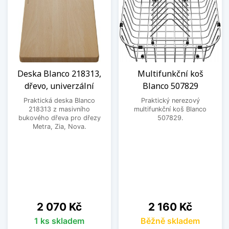
Deska Blanco 218313,
Multifunkční koš
dřevo, univerzální
Blanco 507829
Praktická deska Blanco
Praktický nerezový
218313 z masivního
multifunkční koš Blanco
bukového dřeva pro dřezy
507829.
Metra, Zia, Nova.
Cena
Cena
2 070 Kč
2 160 Kč
1 ks skladem
Běžně skladem