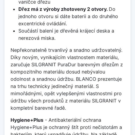
vaničce dřezu
Dřez má z výroby zhotoveny 2 otvory.
Do
jednoho otvoru si dáte baterii a do druhého
excentrické ovládání.
Součástí balení je dřevěná krájecí deska a
nerezová miska.
Nepřekonatelně trvanlivý a snadno udržovatelný.
Díky novým, vynikajícím vlastnostem materiálu,
zaručuje SILGRANIT PuraDur barevným dřezům z
kompozitního materiálu dosud nebývalou
odolnost a snadnou údržbu. BLANCO prezentuje
na trhu technicky jedinečný materiál. S
mimořádnými, opět vylepšenými vlastnostmi pro
údržbu všech produktů z materiálu SILGRANIT v
kompletní barevné řadě.
Hygiene+Plus
- Antibakteriální ochrana
Hygiene+Plus je ochranný štít proti nečistotám a
bakteriím, který usnadňuje údržbu. Na základě