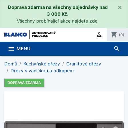
×
Doprava zdarma na všechny objednávky nad
3 000 Kč.
Všechny probíhající akce
najdete zde
.

shopping_cart
(0)
search

MENU
Domů
Kuchyňské dřezy
Granitové dřezy
Dřezy s vaničkou a odkapem
DOPRAVA ZDARMA