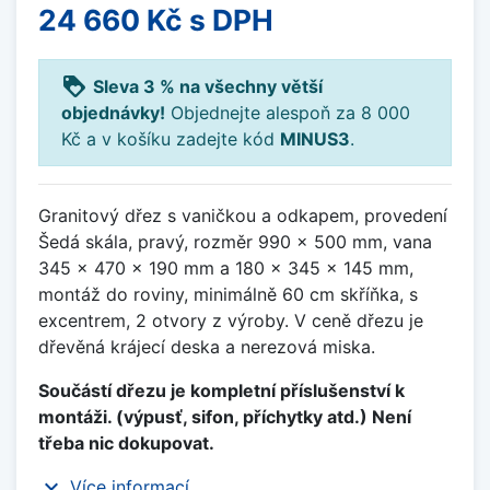
24 660 Kč
s DPH
loyalty
Sleva 3 % na všechny větší
objednávky!
Objednejte alespoň za 8 000
Kč a v košíku zadejte kód
MINUS3
.
Granitový dřez s vaničkou a odkapem, provedení
Šedá skála, pravý, rozměr 990 x 500 mm, vana
345 x 470 x 190 mm a 180 x 345 x 145 mm,
montáž do roviny, minimálně 60 cm skříňka, s
excentrem, 2 otvory z výroby. V ceně dřezu je
dřevěná krájecí deska a nerezová miska.
Součástí dřezu je kompletní příslušenství k
montáži. (výpusť, sifon, příchytky atd.) Není
třeba nic dokupovat.
expand_more
Více informací