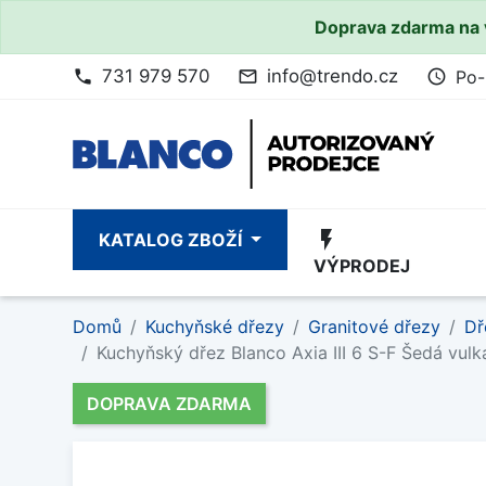
Doprava zdarma na 
731 979 570
info@trendo.cz
Po-
phone
mail_outline
access_time
flash_on
KATALOG ZBOŽÍ
VÝPRODEJ
Domů
Kuchyňské dřezy
Granitové dřezy
Dř
Kuchyňský dřez Blanco Axia III 6 S-F Šedá vulk
DOPRAVA ZDARMA