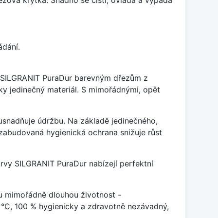
ádání.
je SILGRANIT PuraDur barevným dřezům z
y jedinečný materiál. S mimořádnými, opět
ý usnadňuje údržbu. Na základě jedinečného,
zabudovaná hygienická ochrana snižuje růst
arvy SILGRANIT PuraDur nabízejí perfektní
u mimořádně dlouhou životnost -
 °C, 100 % hygienicky a zdravotně nezávadný,