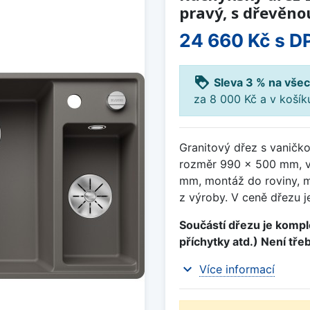
pravý, s dřevěno
24 660 Kč
s D
loyalty
Sleva 3 % na všec
za 8 000 Kč a v koší
Granitový dřez s vaničk
rozměr 990 x 500 mm, v
mm, montáž do roviny, m
z výroby. V ceně dřezu j
Součástí dřezu je komple
příchytky atd.) Není tře
expand_more
Více informací