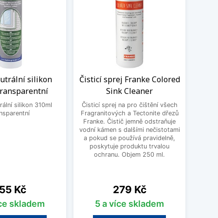
trální silikon
Čisticí sprej Franke Colored
Sada
transparentní
Sink Cleaner
dř
ální silikon 310ml
Čisticí sprej na pro čištění všech
nsparentní
Fragranitových a Tectonite dřezů
Čisti
Franke. Čistič jemně odstraňuje
Blanc
vodní kámen s dalšími nečistotami
mastn
a pokud se používá pravidelně,
odol
poskytuje produktu trvalou
čis
ochranu. Objem 250 ml.
Silgra
ena
Cena
55 Kč
279 Kč
íce skladem
5 a více skladem