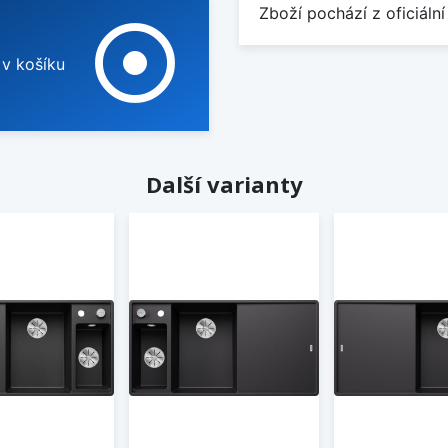
Zboží pochází z oficiální
adjust
 v košíku
Další varianty