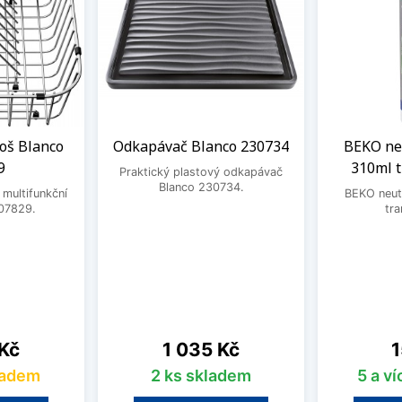
oš Blanco
Odkapávač Blanco 230734
BEKO neu
9
310ml 
Praktický plastový odkapávač
Blanco 230734.
 multifunkční
BEKO neutr
07829.
tra
Cena
C
 Kč
1 035 Kč
1
ladem
2 ks skladem
5 a v