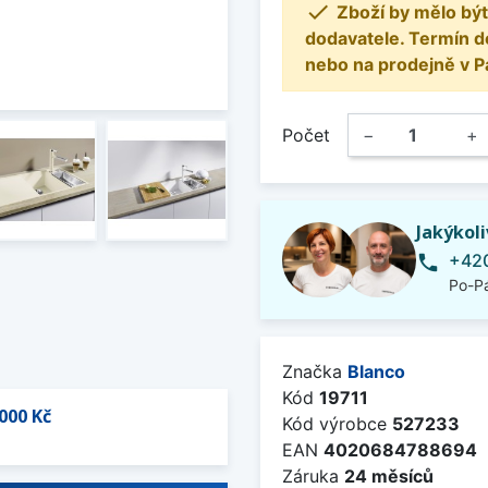

Zboží by mělo být
dodavatele. Termín d
nebo na prodejně v P
Počet
−
+
Jakýkol
+420
phone
Po-Pá
Značka
Blanco
Kód
19711
000 Kč
Kód výrobce
527233
EAN
4020684788694
Záruka
24 měsíců