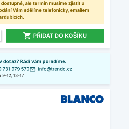
 dostupné, ale termín musíme zjistit u
odání Vám sdělíme telefonicky, emailem
ardubicích.

PŘIDAT DO KOŠÍKU
iv dotaz? Rádi vám poradíme.
 731 979 570
info@trendo.cz
mail_outline
 9-12, 13-17