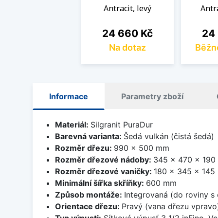
Antracit, levý
Antr
Cena
Cen
24 660 Kč
24
Na dotaz
Běžn
Informace
Parametry zboží
Materiál:
Silgranit PuraDur
Barevná varianta:
Šedá vulkán (čistá šedá)
Rozměr dřezu:
990 x 500 mm
Rozměr dřezové nádoby:
345 x 470 x 19
Rozměr dřezové vaničky:
180 x 345 x 14
Minimální šířka skříňky:
600 mm
Způsob montáže:
Integrovaná (do roviny s
Orientace dřezu:
Pravý (vana dřezu vpravo
Typ výpusti:
Sítková výpusť 3 1/2 inFino. Ve