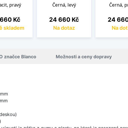
acit, pravý
Černá, levý
Černá, p
a
Cena
Cena
 660 Kč
24 660 Kč
24 660
ě skladem
Na dotaz
Na dot
O značce Blanco
Možnosti a ceny dopravy
0 mm
5 mm
 deskou)
)
 výpusti je zátka z gumy a plastu, na které je nasazená ne