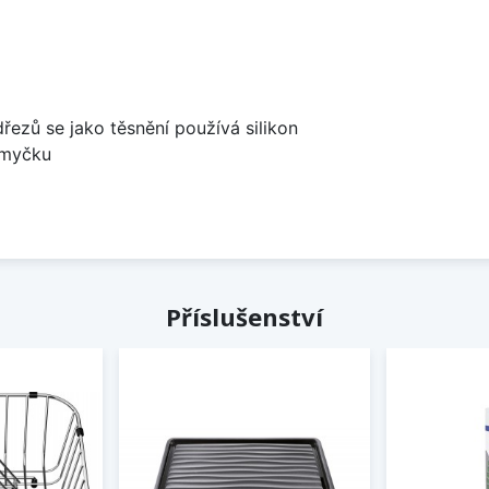
dřezů se jako těsnění používá silikon
 myčku
Příslušenství