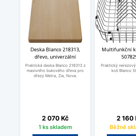
Deska Blanco 218313,
Multifunkční k
dřevo, univerzální
50782
Praktická deska Blanco 218313 z
Praktický nerezový
masivního bukového dřeva pro
koš Blanco 5
dřezy Metra, Zia, Nova.
Cena
Cena
2 070 Kč
2 160
1 ks skladem
Běžně sk