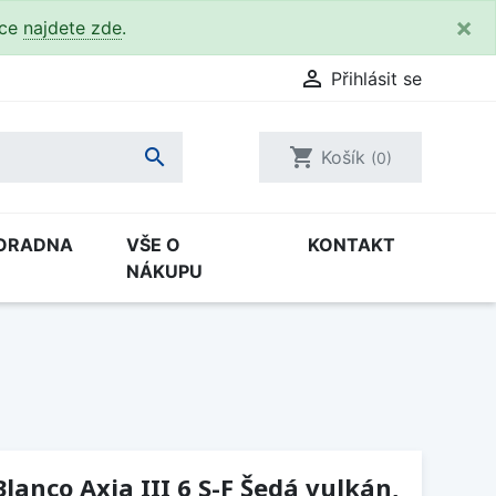
×
kce
najdete zde
.

Přihlásit se

shopping_cart
Košík
(0)
ORADNA
VŠE O
KONTAKT
NÁKUPU
lanco Axia III 6 S-F Šedá vulkán,