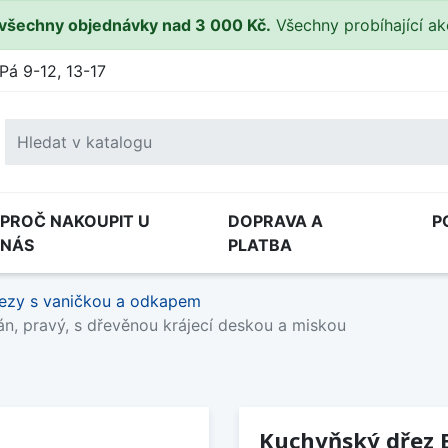
všechny objednávky nad 3 000 Kč.
Všechny probíhající a
Pá 9-12, 13-17
PROČ NAKOUPIT U
DOPRAVA A
P
NÁS
PLATBA
ezy s vaničkou a odkapem
án, pravý, s dřevěnou krájecí deskou a miskou
Kuchyňský dřez B