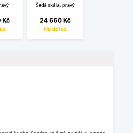
ravý
Šedá skála, pravý
Cena
 Kč
24 660 Kč
az
Na dotaz
rezová krytka. Snadno se čistí, ovládá a vypadá