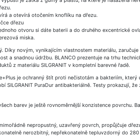
řezu.
írá a otevírá otočením knoflíku na dřezu.
ičce dřezu
ednoho otvoru si dáte baterii a do druhého excentrické ovl
nerezová miska.
ý. Díky novým, vynikajícím vlastnostem materiálu, zaruču
ost a snadnou údržbu. BLANCO prezentuje na trhu technick
uktů z materiálu SILGRANIT v kompletní barevné řadě.
e+Plus je ochranný štít proti nečistotám a bakteriím, kter
í SILGRANIT PuraDur antibakteriálně. Testy prokazují, že 
 všech barev je ještě rovnoměrnější konzistence povrchu. B
imořádně nepropustný, uzavřený povrch, propůjčuje dřez
konatelně nerozbitný, nepřekonatelně tepluvzdorný do 280