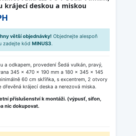
u krájecí deskou a miskou
PH
hny větší objednávky!
Objednejte alespoň
ku zadejte kód
MINUS3
.
ou a odkapem, provedení Šedá vulkán, pravý,
ana 345 x 470 x 190 mm a 180 x 345 x 145
inimálně 60 cm skříňka, s excentrem, 2 otvory
e dřevěná krájecí deska a nerezová miska.
tní příslušenství k montáži. (výpusť, sifon,
ba nic dokupovat.