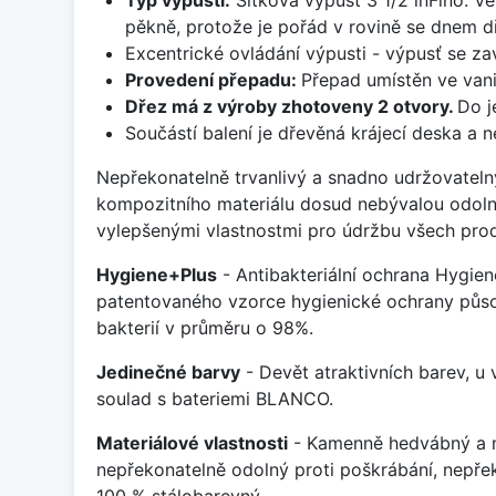
pěkně, protože je pořád v rovině se dnem d
Excentrické ovládání výpusti - výpusť se zav
Provedení přepadu:
Přepad umístěn ve van
Dřez má z výroby zhotoveny 2 otvory.
Do j
Součástí balení je dřevěná krájecí deska a 
Nepřekonatelně trvanlivý a snadno udržovateln
kompozitního materiálu dosud nebývalou odoln
vylepšenými vlastnostmi pro údržbu všech prod
Hygiene+Plus
- Antibakteriální ochrana Hygien
patentovaného vzorce hygienické ochrany působ
bakterií v průměru o 98%.
Jedinečné barvy
- Devět atraktivních barev, u
soulad s bateriemi BLANCO.
Materiálové vlastnosti
- Kamenně hedvábný a m
nepřekonatelně odolný proti poškrábání, nepře
100 % stálobarevný.