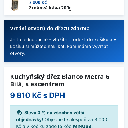
7 000 Kč
Zrnková káva 200g
Vrtání otvorů do dřezu zdarma
Je to jednoduché - vložíte produkt do košíku a v
košíku si můžete naklikat, kam máme vyvrtat
otvory.
Kuchyňský dřez Blanco Metra 6
Bílá, s excentrem
9 810 Kč
s DPH
loyalty
Sleva 3 % na všechny větší
objednávky!
Objednejte alespoň za 8 000
Kč a v košíku zadejte kód
MINUS3
.