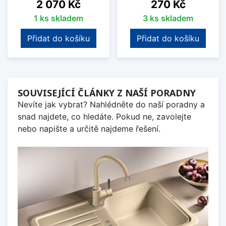
Cena
Cena
2 070 Kč
270 Kč
1 ks skladem
3 ks skladem
Přidat do košíku
Přidat do košíku
SOUVISEJÍCÍ ČLÁNKY Z NAŠÍ PORADNY
Nevíte jak vybrat? Nahlédněte do naší poradny a
snad najdete, co hledáte. Pokud ne, zavolejte
nebo napište a určitě najdeme řešení.