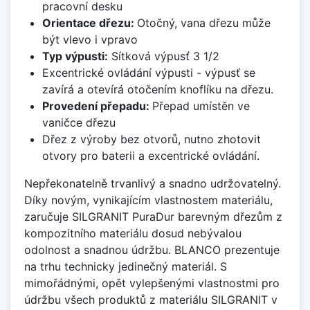
pracovní desku
Orientace dřezu:
Otočný, vana dřezu může
být vlevo i vpravo
Typ výpusti:
Sítková výpusť 3 1/2
Excentrické ovládání výpusti - výpusť se
zavírá a otevírá otočením knoflíku na dřezu.
Provedení přepadu:
Přepad umístěn ve
vaničce dřezu
Dřez z výroby bez otvorů, nutno zhotovit
otvory pro baterii a excentrické ovládání.
Nepřekonatelně trvanlivý a snadno udržovatelný.
Díky novým, vynikajícím vlastnostem materiálu,
zaručuje SILGRANIT PuraDur barevným dřezům z
kompozitního materiálu dosud nebývalou
odolnost a snadnou údržbu. BLANCO prezentuje
na trhu technicky jedinečný materiál. S
mimořádnými, opět vylepšenými vlastnostmi pro
údržbu všech produktů z materiálu SILGRANIT v