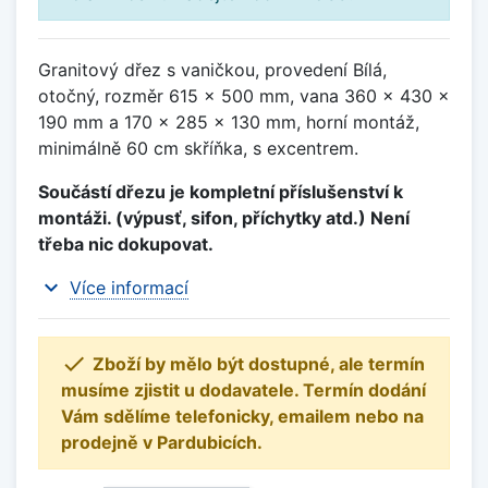
Granitový dřez s vaničkou, provedení Bílá,
otočný, rozměr 615 x 500 mm, vana 360 x 430 x
190 mm a 170 x 285 x 130 mm, horní montáž,
minimálně 60 cm skříňka, s excentrem.
Součástí dřezu je kompletní příslušenství k
montáži. (výpusť, sifon, příchytky atd.) Není
třeba nic dokupovat.
expand_more
Více informací

Zboží by mělo být dostupné, ale termín
musíme zjistit u dodavatele. Termín dodání
Vám sdělíme telefonicky, emailem nebo na
prodejně v Pardubicích.