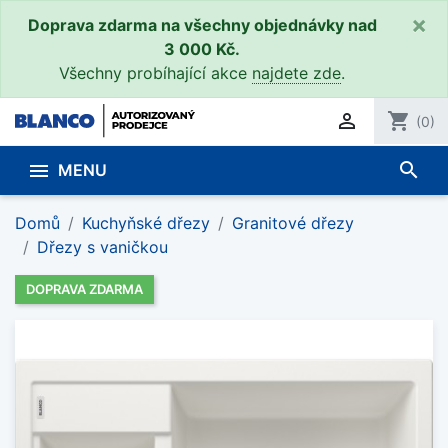
×
Doprava zdarma na všechny objednávky nad
3 000 Kč.
Všechny probíhající akce
najdete zde
.

shopping_cart
(0)
search

MENU
Domů
Kuchyňské dřezy
Granitové dřezy
Dřezy s vaničkou
DOPRAVA ZDARMA