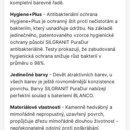
kompletní barevné řadě.
Hygiene+Plus
- Antibakteriální ochrana
Hygiene+Plus je ochranný štít proti nečistotám a
bakteriím, který usnadňuje údržbu. Na základě
jedinečného, patentovaného vzorce hygienické
ochrany působí SILGRANIT PuraDur
antibakteriálně. Testy prokazují, že zabudovaná
hygienická ochrana snižuje růst bakterií v
průměru o 98%.
Jedinečné barvy
- Devět atraktivních barev, u
všech barev je ještě rovnoměrnější konzistence
povrchu. Barvy SILGRANIT PuraDur nabízejí
perfektní soulad s bateriemi BLANCO.
Materiálové vlastnosti
- Kamenně hedvábný a
mimořádně nepropustný, uzavřený povrch,
propůjčuje dřezu mimořádně dlouhou životnost -
nepřekonatelně odolný proti poškrábání,