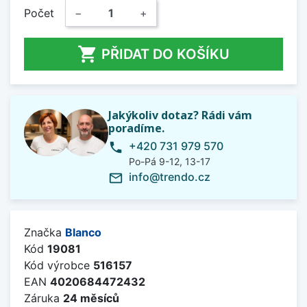
Počet
−
+

PŘIDAT DO KOŠÍKU
Jakýkoliv dotaz? Rádi vám
poradíme.
+420 731 979 570
phone
Po-Pá 9-12, 13-17
info@trendo.cz
mail_outline
Značka
Blanco
Kód
19081
Kód výrobce
516157
EAN
4020684472432
Záruka
24 měsíců