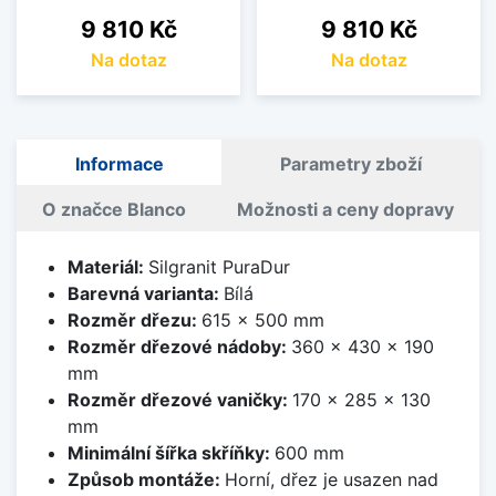
Cena
Cena
9 810 Kč
9 810 Kč
Na dotaz
Na dotaz
Informace
Parametry zboží
O značce Blanco
Možnosti a ceny dopravy
Materiál:
Silgranit PuraDur
Barevná varianta:
Bílá
Rozměr dřezu:
615 x 500 mm
Rozměr dřezové nádoby:
360 x 430 x 190
mm
Rozměr dřezové vaničky:
170 x 285 x 130
mm
Minimální šířka skříňky:
600 mm
Způsob montáže:
Horní, dřez je usazen nad