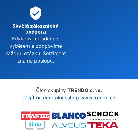
verified_user
Skvělá zákaznická
podpora
Kdykoliv poradíme s
výběrem a zodpovíme
každou otázku. Sortiment
známe poslepu.
Člen skupiny
TRENDO s.r.o.
Přejít na centrální eshop www.trendo.cz