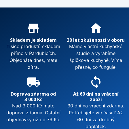
Proč nakupovat u nás?
store_mall_directory
home
Skladem je skladem
30 let zkušeností v oboru
Tisíce produktů skladem
Máme vlastní kuchyňské
přímo v Pardubicích.
studio a vyrábíme
Objednáte dnes, máte
špičkové kuchyně. Víme
zítra.
přesně, co funguje.
local_shipping
sync
Doprava zdarma od
Až 60 dní na vrácení
3 000 Kč
zboží
Nad 3 000 Kč máte
30 dní na vrácení zdarma.
dopravu zdarma. Ostatní
Potřebujete víc času? Až
objednávky už od 79 Kč.
60 dní za drobný
poplatek.