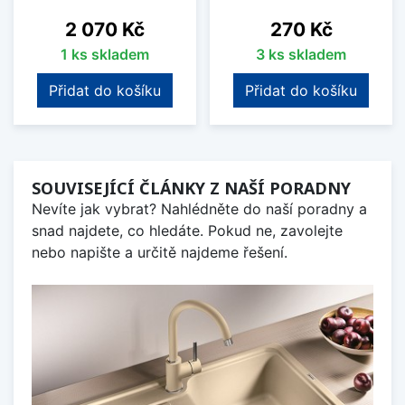
Cena
Cena
2 070 Kč
270 Kč
1 ks skladem
3 ks skladem
Přidat do košíku
Přidat do košíku
SOUVISEJÍCÍ ČLÁNKY Z NAŠÍ PORADNY
Nevíte jak vybrat? Nahlédněte do naší poradny a
snad najdete, co hledáte. Pokud ne, zavolejte
nebo napište a určitě najdeme řešení.