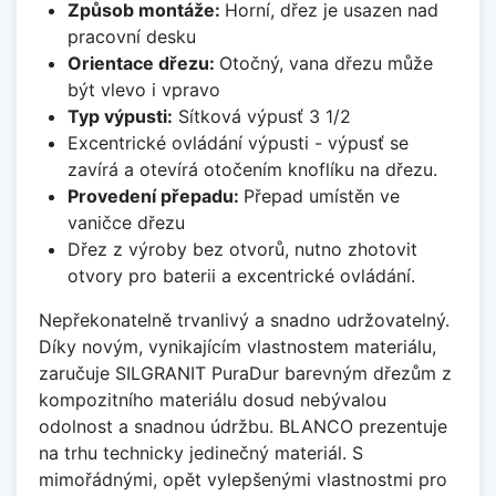
Způsob montáže:
Horní, dřez je usazen nad
pracovní desku
Orientace dřezu:
Otočný, vana dřezu může
být vlevo i vpravo
Typ výpusti:
Sítková výpusť 3 1/2
Excentrické ovládání výpusti - výpusť se
zavírá a otevírá otočením knoflíku na dřezu.
Provedení přepadu:
Přepad umístěn ve
vaničce dřezu
Dřez z výroby bez otvorů, nutno zhotovit
otvory pro baterii a excentrické ovládání.
Nepřekonatelně trvanlivý a snadno udržovatelný.
Díky novým, vynikajícím vlastnostem materiálu,
zaručuje SILGRANIT PuraDur barevným dřezům z
kompozitního materiálu dosud nebývalou
odolnost a snadnou údržbu. BLANCO prezentuje
na trhu technicky jedinečný materiál. S
mimořádnými, opět vylepšenými vlastnostmi pro