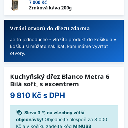
7 000 Kč
Zrnková káva 200g
Vrtání otvorů do dřezu zdarma
Je to jednoduché - vložíte produkt do košíku a v
košíku si můžete naklikat, kam máme vyvrtat
otvory.
Kuchyňský dřez Blanco Metra 6
Bílá soft, s excentrem
9 810 Kč
s DPH
loyalty
Sleva 3 % na všechny větší
objednávky!
Objednejte alespoň za 8 000
Kč a v košíku zadejte kód
MINUS3
.