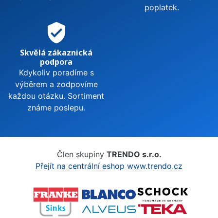
poplatek.
verified_user
Skvělá zákaznická
podpora
Kdykoliv poradíme s
výběrem a zodpovíme
každou otázku. Sortiment
známe poslepu.
Člen skupiny
TRENDO s.r.o.
Přejít na centrální eshop www.trendo.cz