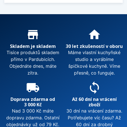
Proč nakupovat u nás?
store_mall_directory
home
Skladem je skladem
30 let zkušeností v oboru
Tisíce produktů skladem
Máme vlastní kuchyňské
přímo v Pardubicích.
studio a vyrábíme
Objednáte dnes, máte
špičkové kuchyně. Víme
zítra.
přesně, co funguje.
local_shipping
sync
Doprava zdarma od
Až 60 dní na vrácení
3 000 Kč
zboží
Nad 3 000 Kč máte
30 dní na vrácení zdarma.
dopravu zdarma. Ostatní
Potřebujete víc času? Až
objednávky už od 79 Kč.
60 dní za drobný