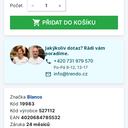
Počet
−
+

PŘIDAT DO KOŠÍKU
Jakýkoliv dotaz? Rádi vám
poradíme.
+420 731 979 570
phone
Po-Pá 9-12, 13-17
info@trendo.cz
mail_outline
Značka
Blanco
Kód
19983
Kód výrobce
527112
EAN
4020684785532
Záruka
24 měsíců