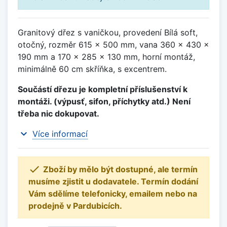
Granitový dřez s vaničkou, provedení Bílá soft,
otočný, rozměr 615 x 500 mm, vana 360 x 430 x
190 mm a 170 x 285 x 130 mm, horní montáž,
minimálně 60 cm skříňka, s excentrem.
Součástí dřezu je kompletní příslušenství k
montáži. (výpusť, sifon, příchytky atd.) Není
třeba nic dokupovat.
expand_more
Více informací

Zboží by mělo být dostupné, ale termín
musíme zjistit u dodavatele. Termín dodání
Vám sdělíme telefonicky, emailem nebo na
prodejně v Pardubicích.