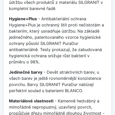
údržbu všech produktů z materiálu SILGRANIT v
kompletní barevné řadě.
Hygiene+Plus
- Antibakteriální ochrana
Hygiene+Plus je ochranný štít proti nečistotám a
bakteriím, který usnadňuje údržbu. Na základě
jedinečného, patentovaného vzorce hygienické
ochrany působí SILGRANIT PuraDur
antibakteriálně. Testy prokazují, že zabudovaná
hygienická ochrana snižuje růst bakterií v
průměru o 98%.
Jedinečné barvy
- Devět atraktivních barev, u
všech barev je ještě rovnoměrnější konzistence
povrchu. Barvy SILGRANIT PuraDur nabízejí
perfektní soulad s bateriemi BLANCO.
Materiálové vlastnosti
- Kamenně hedvábný a
mimořádně nepropustný, uzavřený povrch,
propůjčuje dřezu mimořádně dlouhou životnost -