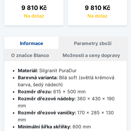
Cena
Cena
9 810 Kč
9 810 Kč
Na dotaz
Na dotaz
Informace
Parametry zboží
O značce Blanco
Možnosti a ceny dopravy
Materiál:
Silgranit PuraDur
Barevná varianta:
Bílá soft (světlá krémová
barva, šedý nádech)
Rozměr dřezu:
615 x 500 mm
Rozměr dřezové nádoby:
360 x 430 x 190
mm
Rozměr dřezové vaničky:
170 x 285 x 130
mm
Minimální šířka skříňky:
600 mm