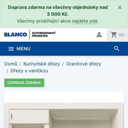
×
Doprava zdarma na všechny objednávky nad
3 000 Kč.
Všechny probíhající akce
najdete zde
.

shopping_cart
(0)
search

MENU
Domů
Kuchyňské dřezy
Granitové dřezy
Dřezy s vaničkou
DOPRAVA ZDARMA