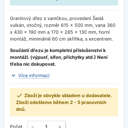
Granitový dřez s vaničkou, provedení Šedá
vulkán, otočný, rozměr 615 x 500 mm, vana 360
x 430 x 190 mm a 170 x 285 x 130 mm, horní
montáž, minimálně 60 cm skříňka, s excentrem.
Součástí dřezu je kompletní příslušenství k
montáži. (výpusť, sifon, příchytky atd.) Není
třeba nic dokupovat.
expand_more
Více informací

Zboží je obvykle skladem u dodavatele.
Zboží odešleme během 2 - 5 pracovních
dnů.
Počet
−
+