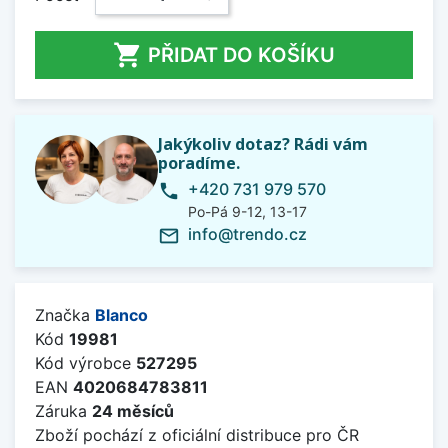

PŘIDAT DO KOŠÍKU
Jakýkoliv dotaz? Rádi vám
poradíme.
+420 731 979 570
phone
Po-Pá 9-12, 13-17
info@trendo.cz
mail_outline
Značka
Blanco
Kód
19981
Kód výrobce
527295
EAN
4020684783811
Záruka
24 měsíců
Zboží pochází z oficiální distribuce pro ČR