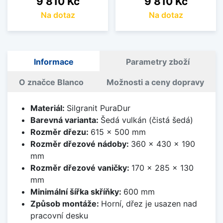
9 810 Kč
9 810 Kč
Na dotaz
Na dotaz
Informace
Parametry zboží
O značce Blanco
Možnosti a ceny dopravy
Materiál:
Silgranit PuraDur
Barevná varianta:
Šedá vulkán (čistá šedá)
Rozměr dřezu:
615 x 500 mm
Rozměr dřezové nádoby:
360 x 430 x 190
mm
Rozměr dřezové vaničky:
170 x 285 x 130
mm
Minimální šířka skříňky:
600 mm
Způsob montáže:
Horní, dřez je usazen nad
pracovní desku