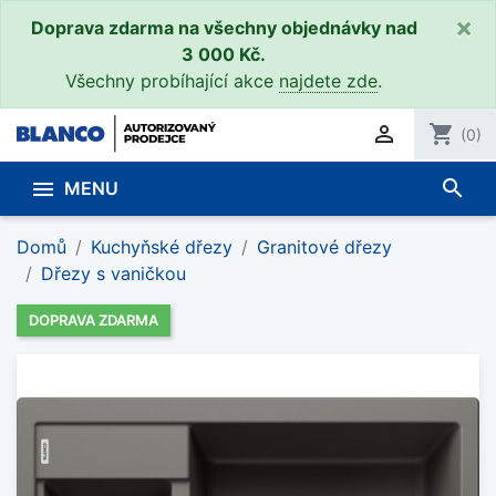
×
Doprava zdarma na všechny objednávky nad
3 000 Kč.
Všechny probíhající akce
najdete zde
.

shopping_cart
(0)
search

MENU
Domů
Kuchyňské dřezy
Granitové dřezy
Dřezy s vaničkou
DOPRAVA ZDARMA