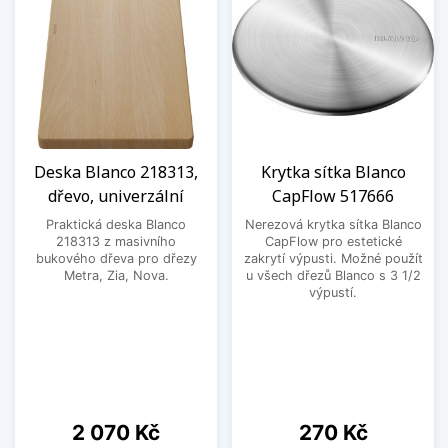
Deska Blanco 218313,
Krytka sítka Blanco
dřevo, univerzální
CapFlow 517666
Praktická deska Blanco
Nerezová krytka sítka Blanco
218313 z masivního
CapFlow pro estetické
bukového dřeva pro dřezy
zakrytí výpusti. Možné použít
Metra, Zia, Nova.
u všech dřezů Blanco s 3 1/2
výpustí.
Cena
Cena
2 070 Kč
270 Kč