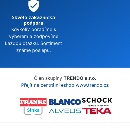
verified_user
Skvělá zákaznická
podpora
Kdykoliv poradíme s
výběrem a zodpovíme
každou otázku. Sortiment
známe poslepu.
Člen skupiny
TRENDO s.r.o.
Přejít na centrální eshop www.trendo.cz