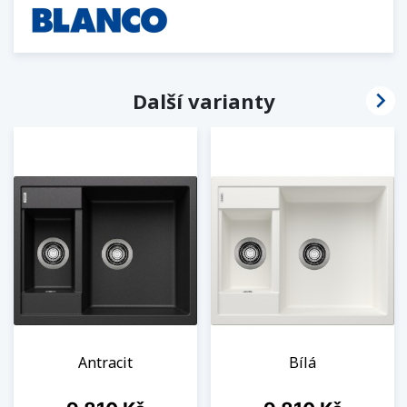

Další varianty
Antracit
Bílá
Cena
Cena