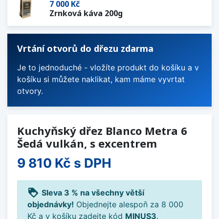
7 000 Kč
Zrnková káva 200g
Vrtání otvorů do dřezu zdarma
Je to jednoduché - vložíte produkt do košíku a v
košíku si můžete naklikat, kam máme vyvrtat
otvory.
Kuchyňský dřez Blanco Metra 6
Šedá vulkán, s excentrem
9 810 Kč
s DPH
loyalty
Sleva 3 % na všechny větší
objednávky!
Objednejte alespoň za 8 000
Kč a v košíku zadejte kód
MINUS3
.