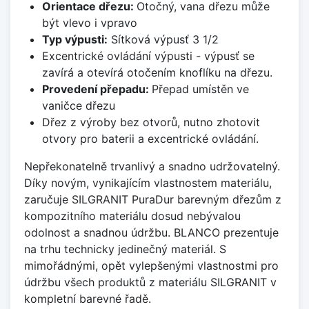
Orientace dřezu:
Otočný, vana dřezu může
být vlevo i vpravo
Typ výpusti:
Sítková výpusť 3 1/2
Excentrické ovládání výpusti - výpusť se
zavírá a otevírá otočením knoflíku na dřezu.
Provedení přepadu:
Přepad umístěn ve
vaničce dřezu
Dřez z výroby bez otvorů, nutno zhotovit
otvory pro baterii a excentrické ovládání.
Nepřekonatelně trvanlivý a snadno udržovatelný.
Díky novým, vynikajícím vlastnostem materiálu,
zaručuje SILGRANIT PuraDur barevným dřezům z
kompozitního materiálu dosud nebývalou
odolnost a snadnou údržbu. BLANCO prezentuje
na trhu technicky jedinečný materiál. S
mimořádnými, opět vylepšenými vlastnostmi pro
údržbu všech produktů z materiálu SILGRANIT v
kompletní barevné řadě.