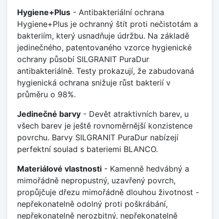
Hygiene+Plus
- Antibakteriální ochrana
Hygiene+Plus je ochranný štít proti nečistotám a
bakteriím, který usnadňuje údržbu. Na základě
jedinečného, patentovaného vzorce hygienické
ochrany působí SILGRANIT PuraDur
antibakteriálně. Testy prokazují, že zabudovaná
hygienická ochrana snižuje růst bakterií v
průměru o 98%.
Jedinečné barvy
- Devět atraktivních barev, u
všech barev je ještě rovnoměrnější konzistence
povrchu. Barvy SILGRANIT PuraDur nabízejí
perfektní soulad s bateriemi BLANCO.
Materiálové vlastnosti
- Kamenně hedvábný a
mimořádně nepropustný, uzavřený povrch,
propůjčuje dřezu mimořádně dlouhou životnost -
nepřekonatelně odolný proti poškrábání,
nepřekonatelně nerozbitný, nepřekonatelně