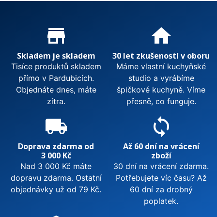
Proč nakupovat u nás?
store_mall_directory
home
Skladem je skladem
30 let zkušeností v oboru
Tisíce produktů skladem
Máme vlastní kuchyňské
přímo v Pardubicích.
studio a vyrábíme
Objednáte dnes, máte
špičkové kuchyně. Víme
zítra.
přesně, co funguje.
local_shipping
sync
Doprava zdarma od
Až 60 dní na vrácení
3 000 Kč
zboží
Nad 3 000 Kč máte
30 dní na vrácení zdarma.
dopravu zdarma. Ostatní
Potřebujete víc času? Až
objednávky už od 79 Kč.
60 dní za drobný
poplatek.