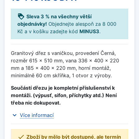
loyalty
Sleva 3 % na všechny větší
objednávky!
Objednejte alespoň za 8 000
Kč a v košíku zadejte kód
MINUS3
.
Granitový dřez s vaničkou, provedení Černá,
rozměr 615 x 510 mm, vana 336 x 400 x 220
mm a 185 x 400 x 220 mm, horní montáž,
minimálně 60 cm skříňka, 1 otvor z výroby.
Součástí dřezu je kompletní příslušenství k
montáži. (výpusť, sifon, příchytky atd.) Není
třeba nic dokupovat.
expand_more
Více informací

Zboží by mělo být dostupné, ale termín