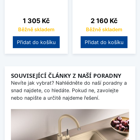
Cena
Cena
1 305 Kč
2 160 Kč
Běžně skladem
Běžně skladem
Přidat do košíku
Přidat do košíku
SOUVISEJÍCÍ ČLÁNKY Z NAŠÍ PORADNY
Nevíte jak vybrat? Nahlédněte do naší poradny a
snad najdete, co hledáte. Pokud ne, zavolejte
nebo napište a určitě najdeme řešení.