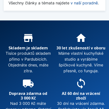
Všechny články a témata najdete
v naší poradně
.
Proč nakupovat u nás?
store_mall_directory
home
Skladem je skladem
30 let zkušeností v oboru
Tisíce produktů skladem
Máme vlastní kuchyňské
přímo v Pardubicích.
studio a vyrábíme
Objednáte dnes, máte
špičkové kuchyně. Víme
zítra.
přesně, co funguje.
local_shipping
sync
Doprava zdarma od
Až 60 dní na vrácení
3 000 Kč
zboží
Nad 3 000 Kč máte
30 dní na vrácení zdarma.