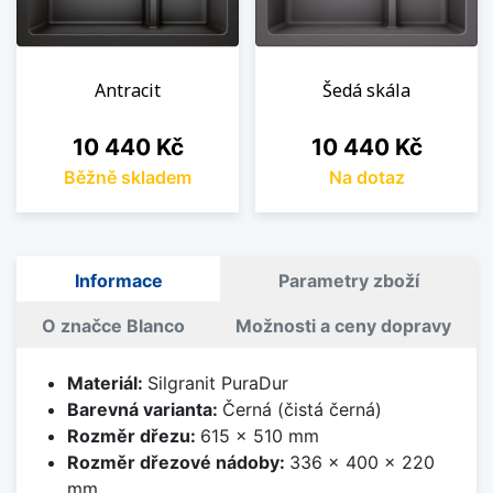
Antracit
Šedá skála
Cena
Cena
10 440 Kč
10 440 Kč
Běžně skladem
Na dotaz
Informace
Parametry zboží
O značce Blanco
Možnosti a ceny dopravy
Materiál:
Silgranit PuraDur
Barevná varianta:
Černá (čistá černá)
Rozměr dřezu:
615 x 510 mm
Rozměr dřezové nádoby:
336 x 400 x 220
mm