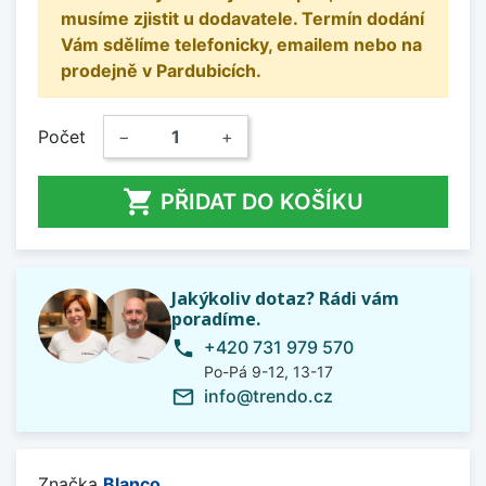
musíme zjistit u dodavatele. Termín dodání
Vám sdělíme telefonicky, emailem nebo na
prodejně v Pardubicích.
Počet
−
+

PŘIDAT DO KOŠÍKU
Jakýkoliv dotaz? Rádi vám
poradíme.
+420 731 979 570
phone
Po-Pá 9-12, 13-17
info@trendo.cz
mail_outline
Značka
Blanco