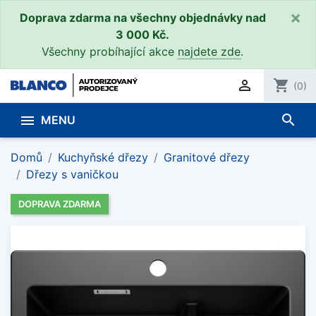
×
Doprava zdarma na všechny objednávky nad
3 000 Kč.
Všechny probíhající akce
najdete zde
.

shopping_cart
(0)
search

MENU
Domů
Kuchyňské dřezy
Granitové dřezy
Dřezy s vaničkou
DOPRAVA ZDARMA