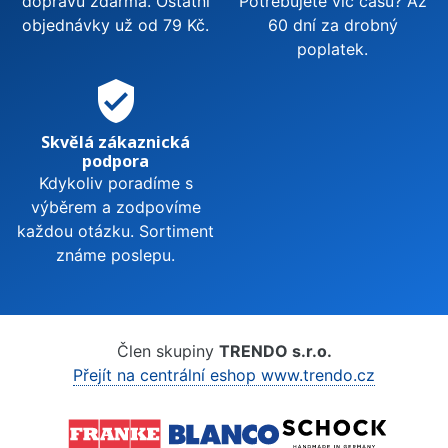
dopravu zdarma. Ostatní
Potřebujete víc času? Až
objednávky už od 79 Kč.
60 dní za drobný
poplatek.
verified_user
Skvělá zákaznická
podpora
Kdykoliv poradíme s
výběrem a zodpovíme
každou otázku. Sortiment
známe poslepu.
Člen skupiny
TRENDO s.r.o.
Přejít na centrální eshop www.trendo.cz