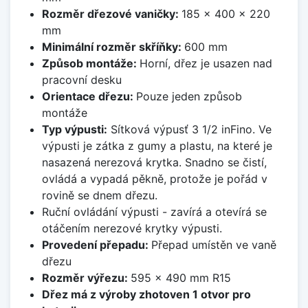
Rozměr dřezové vaničky:
185 x 400 x 220
mm
Minimální rozměr skříňky:
600 mm
Způsob montáže:
Horní, dřez je usazen nad
pracovní desku
Orientace dřezu:
Pouze jeden způsob
montáže
Typ výpusti:
Sítková výpusť 3 1/2 inFino. Ve
výpusti je zátka z gumy a plastu, na které je
nasazená nerezová krytka. Snadno se čistí,
ovládá a vypadá pěkně, protože je pořád v
rovině se dnem dřezu.
Ruční ovládání výpusti - zavírá a otevírá se
otáčením nerezové krytky výpusti.
Provedení přepadu:
Přepad umístěn ve vaně
dřezu
Rozměr výřezu:
595 x 490 mm R15
Dřez má z výroby zhotoven 1 otvor pro