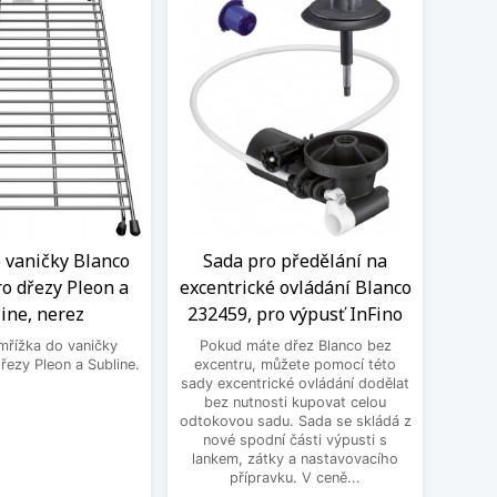
 vaničky Blanco
Sada pro předělání na
Čisti
o dřezy Pleon a
excentrické ovládání Blanco
ine, nerez
232459, pro výpusť InFino
Čistic
Fragr
mřížka do vaničky
Pokud máte dřez Blanco bez
Frank
ezy Pleon a Subline.
excentru, můžete pomocí této
vodní 
sady excentrické ovládání dodělat
a po
bez nutnosti kupovat celou
pos
odtokovou sadu. Sada se skládá z
o
nové spodní části výpusti s
lankem, zátky a nastavovacího
přípravku. V ceně...