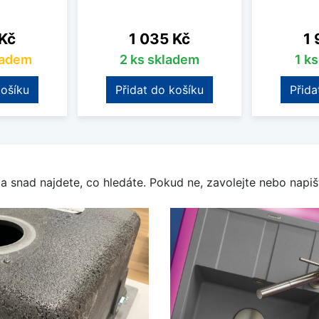
Cena
Ce
 Kč
1 035 Kč
1 
ladem
2 ks skladem
1 k
košíku
Přidat do košíku
Přida
a snad najdete, co hledáte. Pokud ne, zavolejte nebo napišt