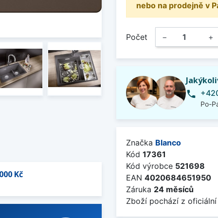
nebo na prodejně v P
Počet
−
+
Jakýkol
+420
phone
Po-Pá
Značka
Blanco
Kód
17361
Kód výrobce
521698
000 Kč
EAN
4020684651950
Záruka
24 měsíců
Zboží pochází z oficiální