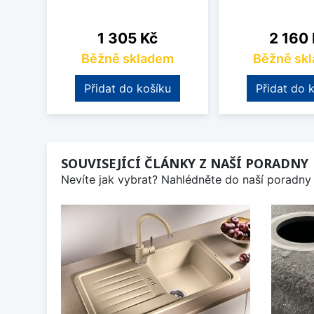
Cena
Cena
1 305 Kč
2 160
Běžně skladem
Běžně sk
Přidat do košíku
Přidat do 
SOUVISEJÍCÍ ČLÁNKY Z NAŠÍ PORADNY
Nevíte jak vybrat? Nahlédněte do naší poradny 