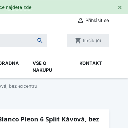
×
kce
najdete zde
.

Přihlásit se

shopping_cart
Košík
(0)
ORADNA
VŠE O
KONTAKT
NÁKUPU
ová, bez excentru
lanco Pleon 6 Split Kávová, bez