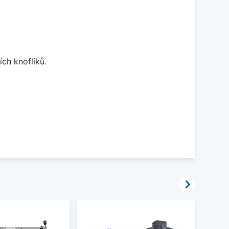
ch knoflíků.
