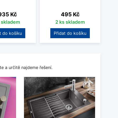
na
Cena
935 Kč
495 Kč
s skladem
2 ks skladem
t do košíku
Přidat do košíku
e a určitě najdeme řešení.