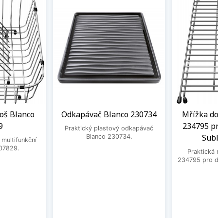
oš Blanco
Odkapávač Blanco 230734
Mřížka do
9
234795 pr
Praktický plastový odkapávač
Subl
Blanco 230734.
 multifunkční
07829.
Praktická 
234795 pro dř