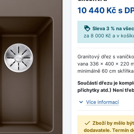
10 440 Kč
s D
loyalty
Sleva 3 % na všec
za 8 000 Kč a v koší
Granitový dřez s vaničk
vana 336 x 400 x 220 m
minimálně 60 cm skříňka,
Součástí dřezu je komple
příchytky atd.) Není tře
expand_more
Více informací

Zboží by mělo být
dodavatele. Termín d