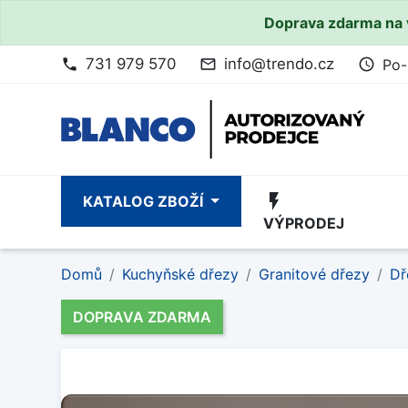
Doprava zdarma na 
731 979 570
info@trendo.cz
Po-
phone
mail_outline
access_time
flash_on
KATALOG ZBOŽÍ
VÝPRODEJ
Domů
Kuchyňské dřezy
Granitové dřezy
Dř
DOPRAVA ZDARMA