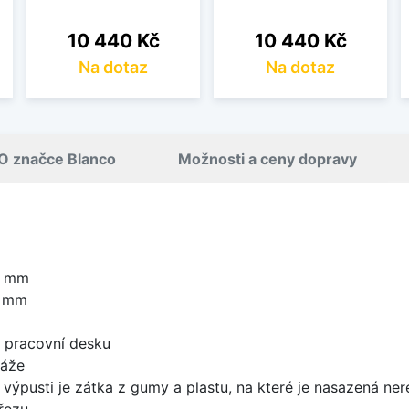
Cena
Cena
10 440 Kč
10 440 Kč
Na dotaz
Na dotaz
O značce Blanco
Možnosti a ceny dopravy
0 mm
0 mm
d pracovní desku
táže
 výpusti je zátka z gumy a plastu, na které je nasazená ne
řezu.