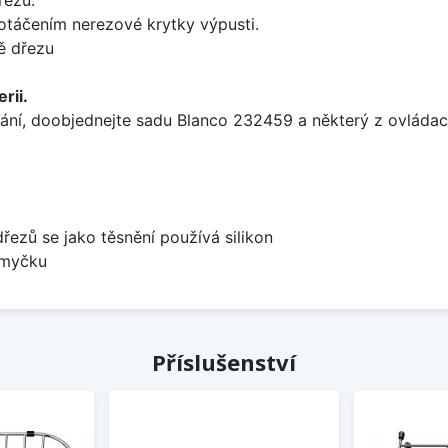
 otáčením nerezové krytky výpusti.
ě dřezu
rii.
ání, doobjednejte sadu Blanco 232459 a některý z ovládací
dřezů se jako těsnění používá silikon
 myčku
Příslušenství