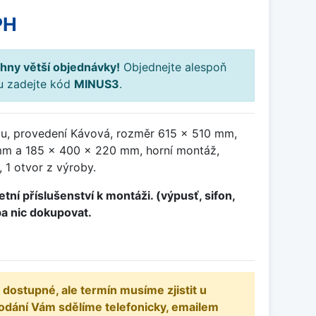
PH
hny větší objednávky!
Objednejte alespoň
ku zadejte kód
MINUS3
.
ou, provedení Kávová, rozměr 615 x 510 mm,
m a 185 x 400 x 220 mm, horní montáž,
 1 otvor z výroby.
tní příslušenství k montáži. (výpusť, sifon,
ba nic dokupovat.
 dostupné, ale termín musíme zjistit u
odání Vám sdělíme telefonicky, emailem