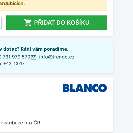
ardubicích.

PŘIDAT DO KOŠÍKU
iv dotaz? Rádi vám poradíme.
 731 979 570
info@trendo.cz
mail_outline
 9-12, 13-17
 distribuce pro ČR