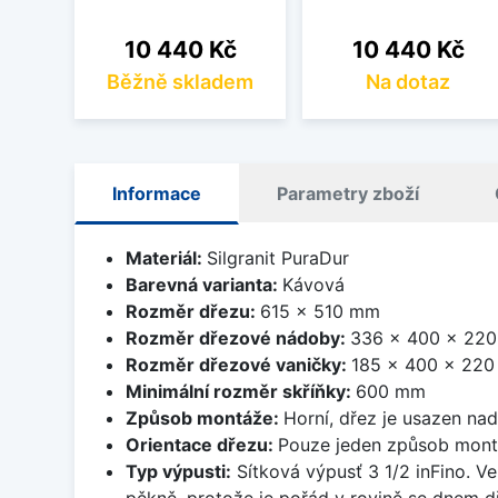
Cena
Cena
10 440 Kč
10 440 Kč
Běžně skladem
Na dotaz
Informace
Parametry zboží
Materiál:
Silgranit PuraDur
Barevná varianta:
Kávová
Rozměr dřezu:
615 x 510 mm
Rozměr dřezové nádoby:
336 x 400 x 22
Rozměr dřezové vaničky:
185 x 400 x 22
Minimální rozměr skříňky:
600 mm
Způsob montáže:
Horní, dřez je usazen na
Orientace dřezu:
Pouze jeden způsob mon
Typ výpusti:
Sítková výpusť 3 1/2 inFino. Ve
pěkně, protože je pořád v rovině se dnem d