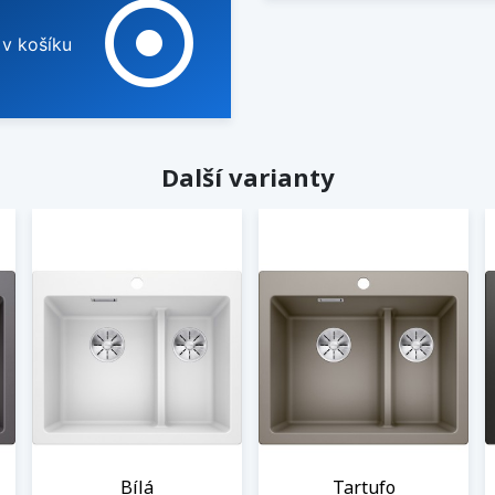
adjust
 v košíku
Další varianty
Bílá
Tartufo