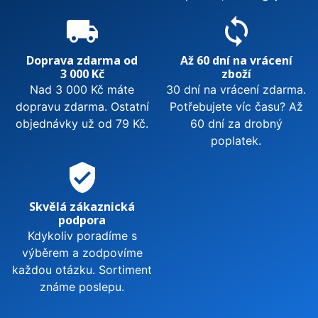
local_shipping
sync
Doprava zdarma od
Až 60 dní na vrácení
3 000 Kč
zboží
Nad 3 000 Kč máte
30 dní na vrácení zdarma.
dopravu zdarma. Ostatní
Potřebujete víc času? Až
objednávky už od 79 Kč.
60 dní za drobný
poplatek.
verified_user
Skvělá zákaznická
podpora
Kdykoliv poradíme s
výběrem a zodpovíme
každou otázku. Sortiment
známe poslepu.