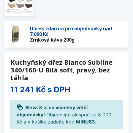
Dárek zdarma pro objednávky nad
7 000 Kč
Zrnková káva 200g
Kuchyňský dřez Blanco Subline
340/160-U Bílá soft, pravý, bez
táhla
11 241 Kč
s DPH
loyalty
Sleva 3 % na všechny větší
objednávky!
Objednejte alespoň za 8 000
Kč a v košíku zadejte kód
MINUS3
.