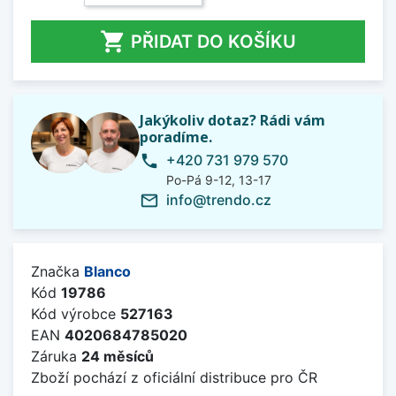

PŘIDAT DO KOŠÍKU
Jakýkoliv dotaz? Rádi vám
poradíme.
+420 731 979 570
phone
Po-Pá 9-12, 13-17
info@trendo.cz
mail_outline
Značka
Blanco
Kód
19786
Kód výrobce
527163
EAN
4020684785020
Záruka
24 měsíců
Zboží pochází z oficiální distribuce pro ČR