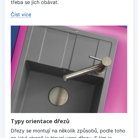
třeba se jich obávat.
Číst více
Typy orientace dřezů
Dřezy se montují na několik způsobů, podle toho
na jaké straně je hlavní vana dřezu. S tím je