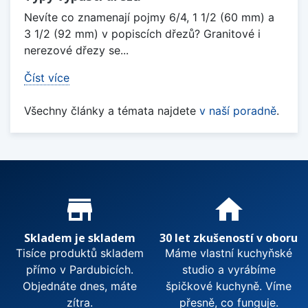
Nevíte co znamenají pojmy 6/4, 1 1/2 (60 mm) a
3 1/2 (92 mm) v popiscích dřezů? Granitové i
nerezové dřezy se...
Číst více
Všechny články a témata najdete
v naší poradně
.
Proč nakupovat u nás?
store_mall_directory
home
Skladem je skladem
30 let zkušeností v oboru
Tisíce produktů skladem
Máme vlastní kuchyňské
přímo v Pardubicích.
studio a vyrábíme
Objednáte dnes, máte
špičkové kuchyně. Víme
zítra.
přesně, co funguje.