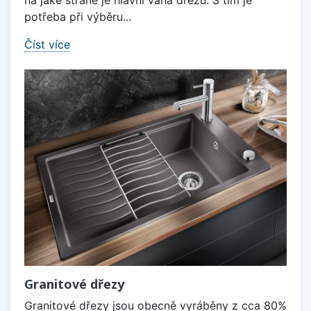
potřeba při výběru...
Číst více
Granitové dřezy
Granitové dřezy jsou obecně vyráběny z cca 80%