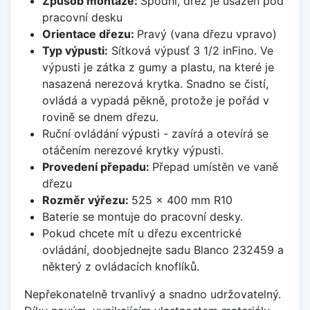
Způsob montáže:
Spodní, dřez je usazen pod
pracovní desku
Orientace dřezu:
Pravý (vana dřezu vpravo)
Typ výpusti:
Sítková výpusť 3 1/2 inFino. Ve
výpusti je zátka z gumy a plastu, na které je
nasazená nerezová krytka. Snadno se čistí,
ovládá a vypadá pěkně, protože je pořád v
rovině se dnem dřezu.
Ruční ovládání výpusti - zavírá a otevírá se
otáčením nerezové krytky výpusti.
Provedení přepadu:
Přepad umístěn ve vaně
dřezu
Rozměr výřezu:
525 x 400 mm R10
Baterie se montuje do pracovní desky.
Pokud chcete mít u dřezu excentrické
ovládání, doobjednejte sadu Blanco 232459 a
některý z ovládacích knoflíků.
Nepřekonatelně trvanlivý a snadno udržovatelný.