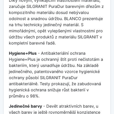
Díky novým, vynikajícím vlastnostem materiálu,
zaručuje SILGRANIT PuraDur barevným dřezům z
kompozitního materiálu dosud nebývalou
odolnost a snadnou údržbu. BLANCO prezentuje
na trhu technicky jedinečný materiál. S
mimořádnými, opět vylepšenými vlastnostmi pro
údržbu všech produktů z materiálu SILGRANIT v
kompletní barevné řadě.
Hygiene+Plus
- Antibakteriální ochrana
Hygiene+Plus je ochranný štít proti nečistotám a
bakteriím, který usnadňuje údržbu. Na základě
jedinečného, patentovaného vzorce hygienické
ochrany působí SILGRANIT PuraDur
antibakteriálně. Testy prokazují, že zabudovaná
hygienická ochrana snižuje růst bakterií v
průměru o 98%.
Jedinečné barvy
- Devět atraktivních barev, u
všech barev je ještě rovnoměrnější konzistence