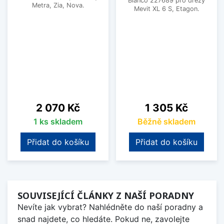
Blanco 227689 pro dřezy
Metra, Zia, Nova.
Mevit XL 6 S, Etagon.
Cena
Cena
2 070 Kč
1 305 Kč
1 ks skladem
Běžně skladem
Přidat do košíku
Přidat do košíku
SOUVISEJÍCÍ ČLÁNKY Z NAŠÍ PORADNY
Nevíte jak vybrat? Nahlédněte do naší poradny a
snad najdete, co hledáte. Pokud ne, zavolejte