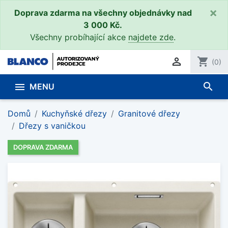
×
Doprava zdarma na všechny objednávky nad
3 000 Kč.
Všechny probíhající akce
najdete zde
.

shopping_cart
(0)
search

MENU
Domů
Kuchyňské dřezy
Granitové dřezy
Dřezy s vaničkou
DOPRAVA ZDARMA