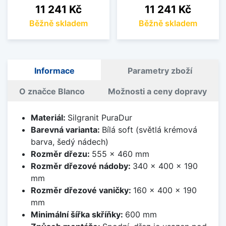
Cena
Cena
11 241 Kč
11 241 Kč
Běžně skladem
Běžně skladem
Informace
Parametry zboží
O značce Blanco
Možnosti a ceny dopravy
Materiál:
Silgranit PuraDur
Barevná varianta:
Bílá soft (světlá krémová
barva, šedý nádech)
Rozměr dřezu:
555 x 460 mm
Rozměr dřezové nádoby:
340 x 400 x 190
mm
Rozměr dřezové vaničky:
160 x 400 x 190
mm
Minimální šířka skříňky:
600 mm