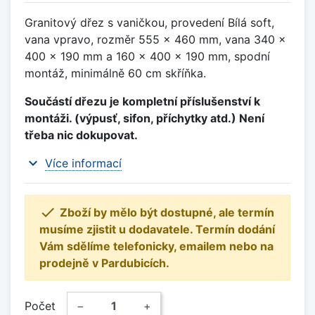
Granitový dřez s vaničkou, provedení Bílá soft,
vana vpravo, rozměr 555 x 460 mm, vana 340 x
400 x 190 mm a 160 x 400 x 190 mm, spodní
montáž, minimálně 60 cm skříňka.
Součástí dřezu je kompletní příslušenství k
montáži. (výpusť, sifon, příchytky atd.) Není
třeba nic dokupovat.
expand_more
Více informací

Zboží by mělo být dostupné, ale termín
musíme zjistit u dodavatele. Termín dodání
Vám sdělíme telefonicky, emailem nebo na
prodejně v Pardubicích.
Počet
−
+