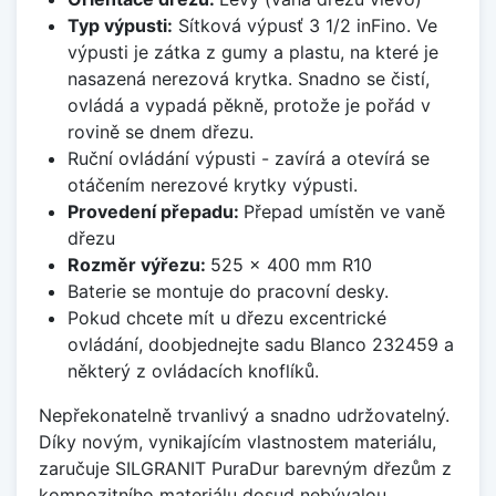
Typ výpusti:
Sítková výpusť 3 1/2 inFino. Ve
výpusti je zátka z gumy a plastu, na které je
nasazená nerezová krytka. Snadno se čistí,
ovládá a vypadá pěkně, protože je pořád v
rovině se dnem dřezu.
Ruční ovládání výpusti - zavírá a otevírá se
otáčením nerezové krytky výpusti.
Provedení přepadu:
Přepad umístěn ve vaně
dřezu
Rozměr výřezu:
525 x 400 mm R10
Baterie se montuje do pracovní desky.
Pokud chcete mít u dřezu excentrické
ovládání, doobjednejte sadu Blanco 232459 a
některý z ovládacích knoflíků.
Nepřekonatelně trvanlivý a snadno udržovatelný.
Díky novým, vynikajícím vlastnostem materiálu,
zaručuje SILGRANIT PuraDur barevným dřezům z
kompozitního materiálu dosud nebývalou