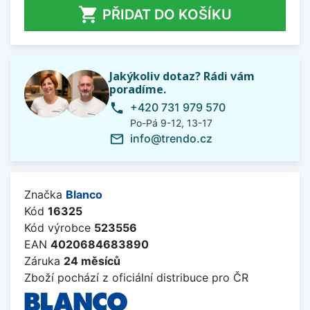

PŘIDAT DO KOŠÍKU
Jakýkoliv dotaz? Rádi vám
poradíme.
+420 731 979 570
phone
Po-Pá 9-12, 13-17
info@trendo.cz
mail_outline
Značka
Blanco
Kód
16325
Kód výrobce
523556
EAN
4020684683890
Záruka
24 měsíců
Zboží pochází z oficiální distribuce pro ČR