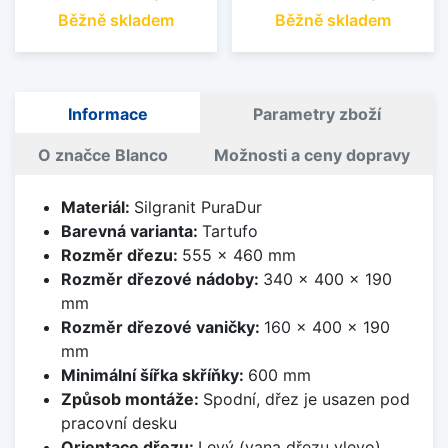
Běžně skladem
Běžně skladem
Informace
Parametry zboží
O značce Blanco
Možnosti a ceny dopravy
Materiál:
Silgranit PuraDur
Barevná varianta:
Tartufo
Rozměr dřezu:
555 x 460 mm
Rozměr dřezové nádoby:
340 x 400 x 190
mm
Rozměr dřezové vaničky:
160 x 400 x 190
mm
Minimální šířka skříňky:
600 mm
Způsob montáže:
Spodní, dřez je usazen pod
pracovní desku
Orientace dřezu:
Levý (vana dřezu vlevo)