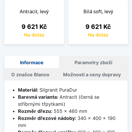
Antracit, levý
Bílá soft, levý
Cena
Cena
9 621 Kč
9 621 Kč
Na dotaz
Na dotaz
Informace
Parametry zboží
O značce Blanco
Možnosti a ceny dopravy
Materiál:
Silgranit PuraDur
Barevná varianta:
Antracit (černá se
stříbrnými třpytkami)
Rozměr dřezu:
555 x 460 mm
Rozměr dřezové nádoby:
340 x 400 x 190
mm