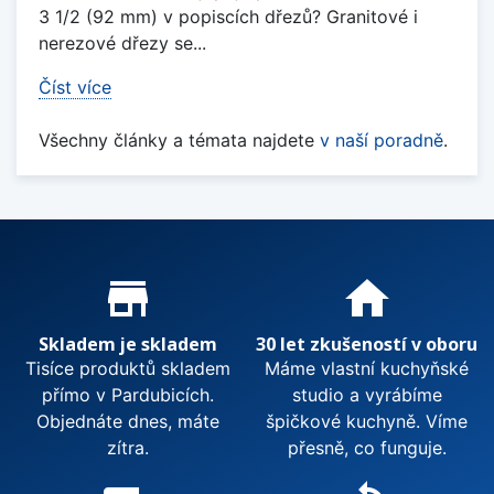
3 1/2 (92 mm) v popiscích dřezů? Granitové i
nerezové dřezy se...
Číst více
Všechny články a témata najdete
v naší poradně
.
Proč nakupovat u nás?
store_mall_directory
home
Skladem je skladem
30 let zkušeností v oboru
Tisíce produktů skladem
Máme vlastní kuchyňské
přímo v Pardubicích.
studio a vyrábíme
Objednáte dnes, máte
špičkové kuchyně. Víme
zítra.
přesně, co funguje.