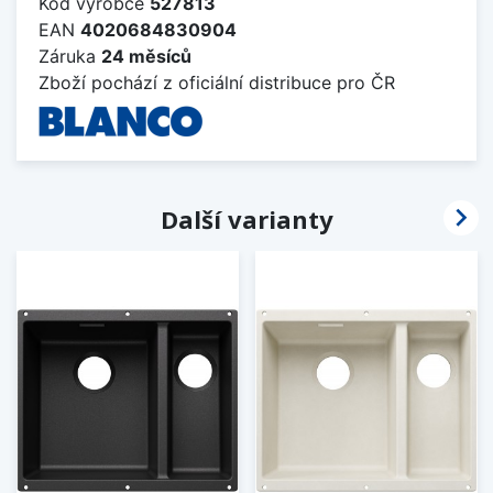
Kód výrobce
527813
EAN
4020684830904
Záruka
24 měsíců
Zboží pochází z oficiální distribuce pro ČR

Další varianty