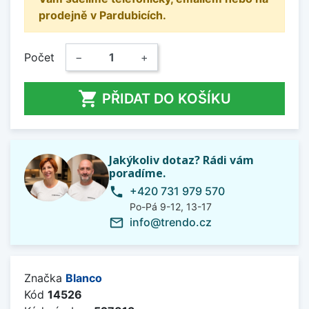
prodejně v Pardubicích.
Počet
−
+

PŘIDAT DO KOŠÍKU
Jakýkoliv dotaz? Rádi vám
poradíme.
+420 731 979 570
phone
Po-Pá 9-12, 13-17
info@trendo.cz
mail_outline
Značka
Blanco
Kód
14526