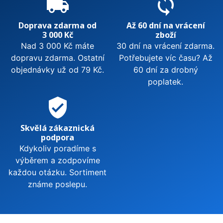
local_shipping
sync
Doprava zdarma od
Až 60 dní na vrácení
3 000 Kč
zboží
Nad 3 000 Kč máte
30 dní na vrácení zdarma.
dopravu zdarma. Ostatní
Potřebujete víc času? Až
objednávky už od 79 Kč.
60 dní za drobný
poplatek.
verified_user
Skvělá zákaznická
podpora
Kdykoliv poradíme s
výběrem a zodpovíme
každou otázku. Sortiment
známe poslepu.