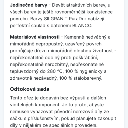
Jedinečné barvy
- Devět atraktivních barev, u
všech barev je ještě rovnoměrnější konzistence
povrchu. Barvy SILGRANIT PuraDur nabízejí
perfektní soulad s bateriemi BLANCO.
Materiálové vlastnosti
- Kamenně hedvábný a
mimořádně nepropustný, uzavřený povrch,
propůjčuje dřezu mimořádně dlouhou životnost -
nepřekonatelně odolný proti poškrábání,
nepřekonatelně nerozbitný, nepřekonatelně
tepluvzdorný do 280 °C, 100 % hygienicky a
zdravotně nezávadný, 100 % stálobarevný.
Odtoková sada
Tento dřez je dodáván bez výpusti a dalších
viditelných komponent. Je to proto, abyste
nemuseli vyhazovat původní nerezové díly ze
sáčku s příslušenstvím, pokud plánujete zakoupit
díly v nějakém ze speciálních provedení.