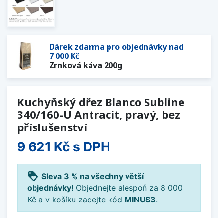
Dárek zdarma pro objednávky nad
7 000 Kč
Zrnková káva 200g
Kuchyňský dřez Blanco Subline
340/160-U Antracit, pravý, bez
příslušenství
9 621 Kč
s DPH
loyalty
Sleva 3 % na všechny větší
objednávky!
Objednejte alespoň za 8 000
Kč a v košíku zadejte kód
MINUS3
.