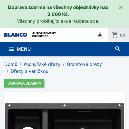
×
Doprava zdarma na všechny objednávky nad
3 000 Kč.
Všechny probíhající akce
najdete zde
.

shopping_cart
(0)
search

MENU
Domů
Kuchyňské dřezy
Granitové dřezy
Dřezy s vaničkou
DOPRAVA ZDARMA