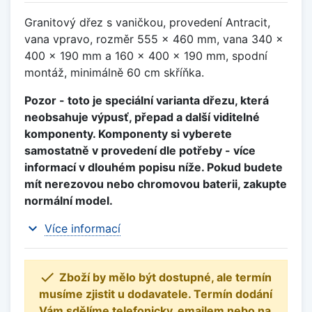
Granitový dřez s vaničkou, provedení Antracit,
vana vpravo, rozměr 555 x 460 mm, vana 340 x
400 x 190 mm a 160 x 400 x 190 mm, spodní
montáž, minimálně 60 cm skříňka.
Pozor - toto je speciální varianta dřezu, která
neobsahuje výpusť, přepad a další viditelné
komponenty. Komponenty si vyberete
samostatně v provedení dle potřeby - více
informací v dlouhém popisu níže. Pokud budete
mít nerezovou nebo chromovou baterii, zakupte
normální model.
expand_more
Více informací

Zboží by mělo být dostupné, ale termín
musíme zjistit u dodavatele. Termín dodání
Vám sdělíme telefonicky, emailem nebo na