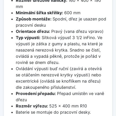
Rozměr dřezové vaničky:
160 x 400 x 190
mm
Minimální šířka skříňky:
600 mm
Způsob montáže:
Spodní, dřez je usazen pod
pracovní desku
Orientace dřezu:
Pravý (vana dřezu vpravo)
Typ výpusti:
Sítková výpusť 3 1/2 inFino. Ve
výpusti je zátka z gumy a plastu, na které je
nasazená nerezová krytka. Snadno se čistí,
ovládá a vypadá pěkně, protože je pořád v
rovině se dnem dřezu.
Ovládání výpusti buď ruční (zavírá a otevírá
se otáčením nerezové krytky výpusti) nebo
excentrické (ovládá se knoflíkem na dřezu)
dle zakoupeného příslušenství.
Provedení přepadu:
Přepad umístěn ve vaně
dřezu
Rozměr výřezu:
525 x 400 mm R10
Baterie se montuje do pracovní desky.