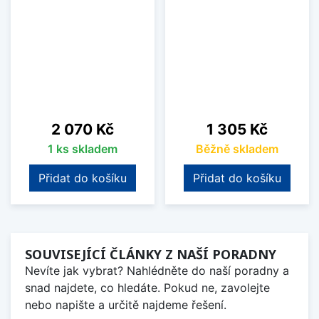
Cena
Cena
2 070 Kč
1 305 Kč
1 ks skladem
Běžně skladem
Přidat do košíku
Přidat do košíku
SOUVISEJÍCÍ ČLÁNKY Z NAŠÍ PORADNY
Nevíte jak vybrat? Nahlédněte do naší poradny a
snad najdete, co hledáte. Pokud ne, zavolejte
nebo napište a určitě najdeme řešení.