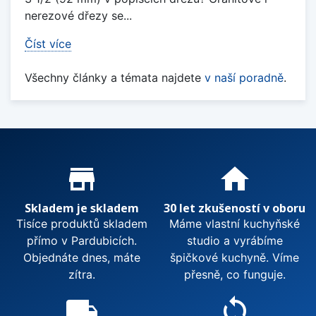
nerezové dřezy se...
Číst více
Všechny články a témata najdete
v naší poradně
.
Proč nakupovat u nás?
store_mall_directory
home
Skladem je skladem
30 let zkušeností v oboru
Tisíce produktů skladem
Máme vlastní kuchyňské
přímo v Pardubicích.
studio a vyrábíme
Objednáte dnes, máte
špičkové kuchyně. Víme
zítra.
přesně, co funguje.
local_shipping
sync