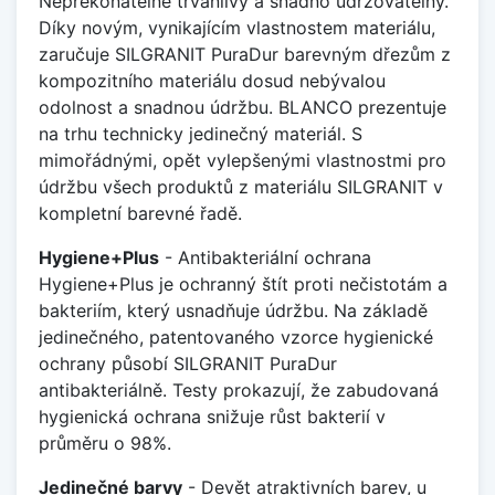
Nepřekonatelně trvanlivý a snadno udržovatelný.
Díky novým, vynikajícím vlastnostem materiálu,
zaručuje SILGRANIT PuraDur barevným dřezům z
kompozitního materiálu dosud nebývalou
odolnost a snadnou údržbu. BLANCO prezentuje
na trhu technicky jedinečný materiál. S
mimořádnými, opět vylepšenými vlastnostmi pro
údržbu všech produktů z materiálu SILGRANIT v
kompletní barevné řadě.
Hygiene+Plus
- Antibakteriální ochrana
Hygiene+Plus je ochranný štít proti nečistotám a
bakteriím, který usnadňuje údržbu. Na základě
jedinečného, patentovaného vzorce hygienické
ochrany působí SILGRANIT PuraDur
antibakteriálně. Testy prokazují, že zabudovaná
hygienická ochrana snižuje růst bakterií v
průměru o 98%.
Jedinečné barvy
- Devět atraktivních barev, u