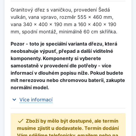
Granitový dřez s vaničkou, provedení Šedá
vulkán, vana vpravo, rozměr 555 x 460 mm,
vana 340 x 400 x 190 mm a 160 x 400 x 190
mm, spodní montáž, minimálně 60 cm skříňka.
Pozor - toto je speciální varianta dřezu, která
neobsahuje výpusť, přepad a další viditelné
komponenty. Komponenty si vyberete
samostatně v provedení dle potřeby - více
informací v dlouhém popisu níže. Pokud budete
mít nerezovou nebo chromovou baterii, zakupte
normální model.
expand_more
Více informací

Zboží by mělo být dostupné, ale termín
musíme zjistit u dodavatele. Termín dodání
Vám sdělíme telefonicky, emailem nebo na