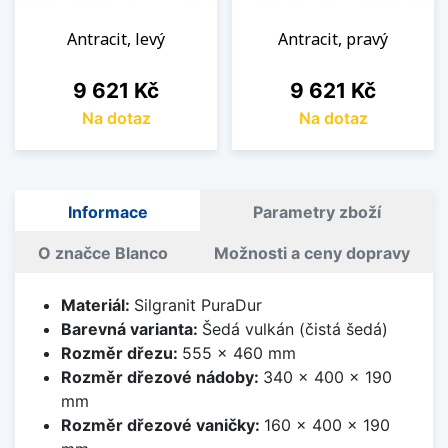
Antracit, levý
Antracit, pravý
Cena
Cena
9 621 Kč
9 621 Kč
Na dotaz
Na dotaz
Informace
Parametry zboží
O značce Blanco
Možnosti a ceny dopravy
Materiál:
Silgranit PuraDur
Barevná varianta:
Šedá vulkán (čistá šedá)
Rozměr dřezu:
555 x 460 mm
Rozměr dřezové nádoby:
340 x 400 x 190
mm
Rozměr dřezové vaničky:
160 x 400 x 190