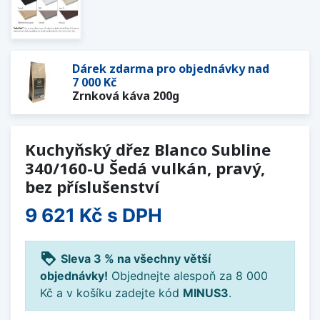
Dárek zdarma pro objednávky nad
7 000 Kč
Zrnková káva 200g
Kuchyňský dřez Blanco Subline
340/160-U Šedá vulkán, pravý,
bez příslušenství
9 621 Kč
s DPH
loyalty
Sleva 3 % na všechny větší
objednávky!
Objednejte alespoň za 8 000
Kč a v košíku zadejte kód
MINUS3
.