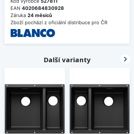
Kód výrobce
527811
EAN
4020684830928
Záruka
24 měsíců
Zboží pochází z oficiální distribuce pro ČR

Další varianty