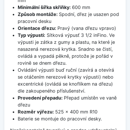
mm
Minimální šířka skříňky:
600 mm
Způsob montáže:
Spodní, dřez je usazen pod
pracovní desku
Orientace dřezu:
Pravý (vana dřezu vpravo)
Typ výpusti:
Sítková výpusť 3 1/2 inFino. Ve
výpusti je zátka z gumy a plastu, na které je
nasazená nerezová krytka. Snadno se čistí,
ovládá a vypadá pěkně, protože je pořád v
rovině se dnem dřezu.
Ovládání výpusti buď ruční (zavírá a otevírá
se otáčením nerezové krytky výpusti) nebo
excentrické (ovládá se knoflíkem na dřezu)
dle zakoupeného příslušenství.
Provedení přepadu:
Přepad umístěn ve vaně
dřezu
Rozměr výřezu:
525 x 400 mm R10
Baterie se montuje do pracovní desky.