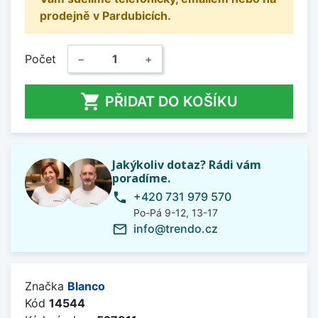
prodejně v Pardubicích.
Počet
−
+

PŘIDAT DO KOŠÍKU
Jakýkoliv dotaz? Rádi vám
poradíme.
+420 731 979 570
phone
Po-Pá 9-12, 13-17
info@trendo.cz
mail_outline
Značka
Blanco
Kód
14544