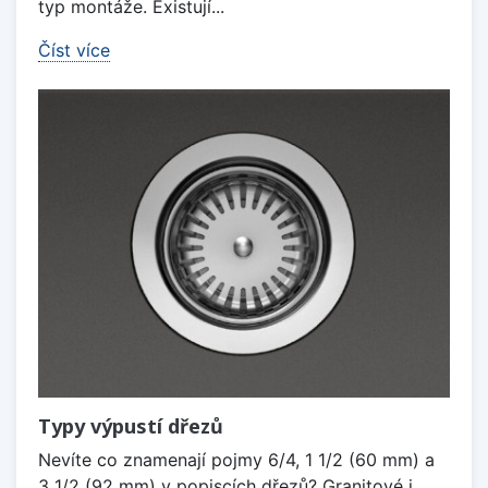
typ montáže. Existují...
Číst více
Typy výpustí dřezů
Nevíte co znamenají pojmy 6/4, 1 1/2 (60 mm) a
3 1/2 (92 mm) v popiscích dřezů? Granitové i