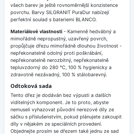
všech barev je ještě rovnoměrnější konzistence
povrchu. Barvy SILGRANIT PuraDur nabízejí
perfektní soulad s bateriemi BLANCO.
Materiálové vlastnosti
- Kamenně hedvábný a
mimořádně nepropustný, uzavřený povrch,
propůjčuje dřezu mimořádně dlouhou životnost -
nepřekonatelně odolný proti poškrábání,
nepřekonatelně nerozbitný, nepřekonatelně
tepluvzdorný do 280 °C, 100 % hygienicky a
zdravotně nezávadný, 100 % stálobarevný.
Odtoková sada
Tento dřez je dodáván bez výpusti a dalších
viditelných komponent. Je to proto, abyste
nemuseli vyhazovat původní nerezové díly ze
sáčku s příslušenstvím, pokud plánujete zakoupit
díly v nějakém ze speciálních provedení.
Objednejte prosím se dřezem také jednu ze sad