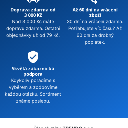
Doprava zdarma od
Až 60 dní na vrácení
3 000 Kč
zboží
Nad 3 000 Kč máte
30 dní na vrácení zdarma.
dopravu zdarma. Ostatní
Potřebujete víc času? Až
objednávky už od 79 Kč.
60 dní za drobný
poplatek.
verified_user
Skvělá zákaznická
podpora
Kdykoliv poradíme s
výběrem a zodpovíme
každou otázku. Sortiment
známe poslepu.