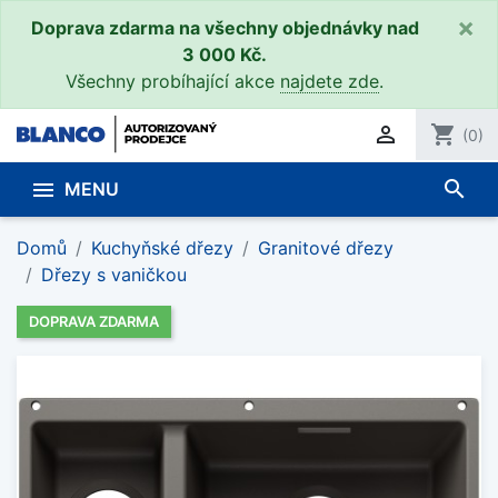
×
Doprava zdarma na všechny objednávky nad
3 000 Kč.
Všechny probíhající akce
najdete zde
.

shopping_cart
(0)
search

MENU
Domů
Kuchyňské dřezy
Granitové dřezy
Dřezy s vaničkou
DOPRAVA ZDARMA