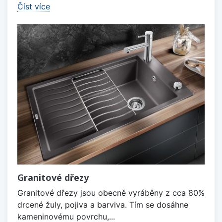
Číst více
Granitové dřezy
Granitové dřezy jsou obecně vyráběny z cca 80%
drcené žuly, pojiva a barviva. Tím se dosáhne
kameninovému povrchu,...