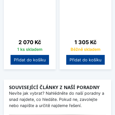
Cena
Cena
2 070 Kč
1 305 Kč
1 ks skladem
Běžně skladem
Přidat do košíku
Přidat do košíku
SOUVISEJÍCÍ ČLÁNKY Z NAŠÍ PORADNY
Nevíte jak vybrat? Nahlédněte do naší poradny a
snad najdete, co hledáte. Pokud ne, zavolejte
nebo napište a určitě najdeme řešení.