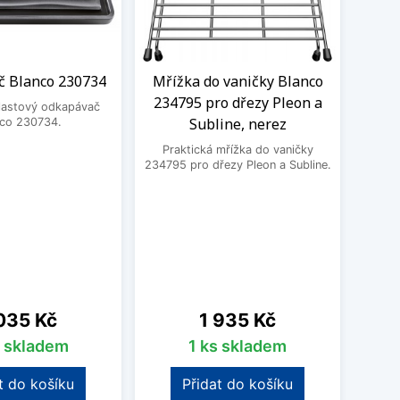
 Blanco 230734
Mřížka do vaničky Blanco
Roh
234795 pro dřezy Pleon a
Bla
plastový odkapávač
Subline, nerez
Da
nco 230734.
Praktická mřížka do vaničky
Prak
234795 pro dřezy Pleon a Subline.
2358
Pleon
na
Cena
035 Kč
1 935 Kč
s skladem
1 ks skladem
t do košíku
Přidat do košíku