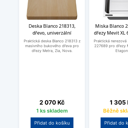
Deska Blanco 218313,
Miska Blanco 2
dřevo, univerzální
dřezy Mevit XL 
Praktická deska Blanco 218313 z
Praktická nerezová
masivního bukového dřeva pro
227689 pro dřezy M
dřezy Metra, Zia, Nova.
Etagon
Cena
Cena
2 070 Kč
1 305
1 ks skladem
Běžně sk
Přidat do košíku
Přidat do 