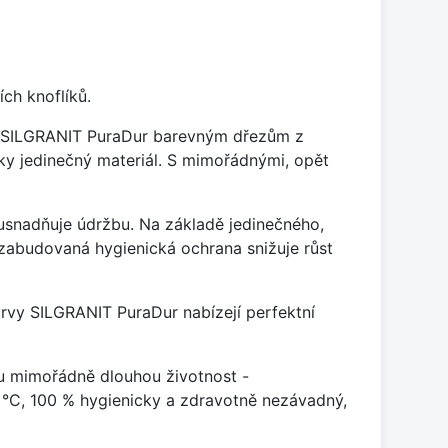
ch knoflíků.
je SILGRANIT PuraDur barevným dřezům z
y jedinečný materiál. S mimořádnými, opět
ý usnadňuje údržbu. Na základě jedinečného,
zabudovaná hygienická ochrana snižuje růst
arvy SILGRANIT PuraDur nabízejí perfektní
u mimořádně dlouhou životnost -
 °C, 100 % hygienicky a zdravotně nezávadný,