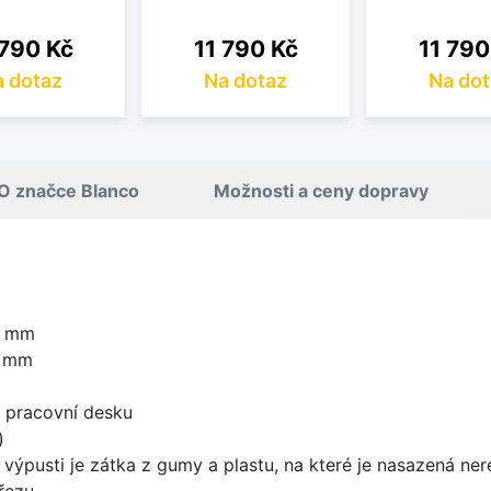
a
Cena
Cena
 790 Kč
11 790 Kč
11 790
 dotaz
Na dotaz
Na dot
O značce Blanco
Možnosti a ceny dopravy
0 mm
0 mm
d pracovní desku
)
 výpusti je zátka z gumy a plastu, na které je nasazená ne
řezu.