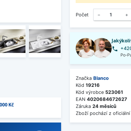
Počet
−
+
Jakýkol
+420
phone
Po-Pá
Značka
Blanco
Kód
19216
Kód výrobce
523061
EAN
4020684672627
000 Kč
Záruka
24 měsíců
Zboží pochází z oficiální