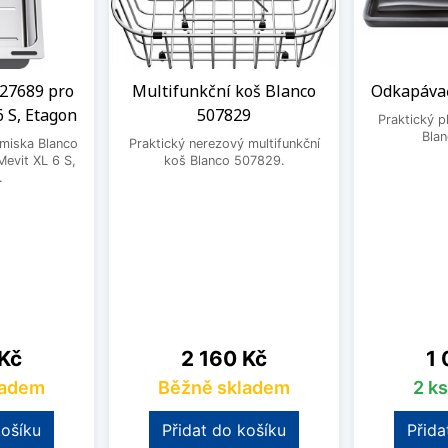
27689 pro
Multifunkční koš Blanco
Odkapávač
6 S, Etagon
507829
Praktický 
Bla
 miska Blanco
Praktický nerezový multifunkční
evit XL 6 S,
koš Blanco 507829.
.
Cena
Ce
 Kč
2 160 Kč
1 
ladem
Běžně skladem
2 k
košíku
Přidat do košíku
Přida