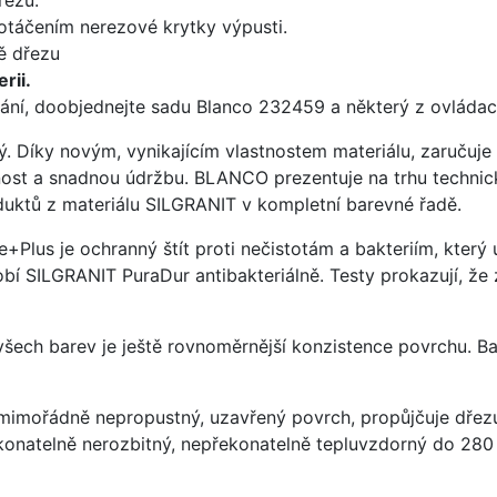
 otáčením nerezové krytky výpusti.
ě dřezu
rii.
ání, doobjednejte sadu Blanco 232459 a některý z ovládací
ý. Díky novým, vynikajícím vlastnostem materiálu, zaruču
ost a snadnou údržbu. BLANCO prezentuje na trhu technick
uktů z materiálu SILGRANIT v kompletní barevné řadě.
e+Plus je ochranný štít proti nečistotám a bakteriím, kter
í SILGRANIT PuraDur antibakteriálně. Testy prokazují, že 
 všech barev je ještě rovnoměrnější konzistence povrchu. B
imořádně nepropustný, uzavřený povrch, propůjčuje dřez
konatelně nerozbitný, nepřekonatelně tepluvzdorný do 280