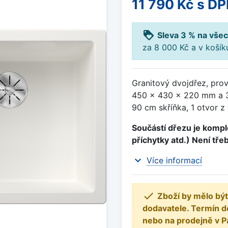
11 790 Kč
s DP
loyalty
Sleva 3 % na všec
za 8 000 Kč a v koší
Granitový dvojdřez, pro
450 x 430 x 220 mm a 3
90 cm skříňka, 1 otvor z
Součástí dřezu je komple
příchytky atd.) Není tře
expand_more
Více informací

Zboží by mělo být
dodavatele. Termín d
nebo na prodejně v P