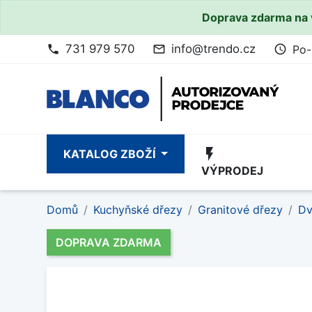
Doprava zdarma na 
731 979 570
info@trendo.cz
Po-
phone
mail_outline
access_time
flash_on
KATALOG ZBOŽÍ
VÝPRODEJ
Domů
Kuchyňské dřezy
Granitové dřezy
Dv
DOPRAVA ZDARMA