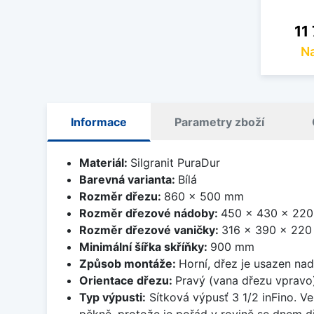
Cen
11
Na
Informace
Parametry zboží
Materiál:
Silgranit PuraDur
Barevná varianta:
Bílá
Rozměr dřezu:
860 x 500 mm
Rozměr dřezové nádoby:
450 x 430 x 22
Rozměr dřezové vaničky:
316 x 390 x 22
Minimální šířka skříňky:
900 mm
Způsob montáže:
Horní, dřez je usazen na
Orientace dřezu:
Pravý (vana dřezu vpravo
Typ výpusti:
Sítková výpusť 3 1/2 inFino. Ve
pěkně, protože je pořád v rovině se dnem d