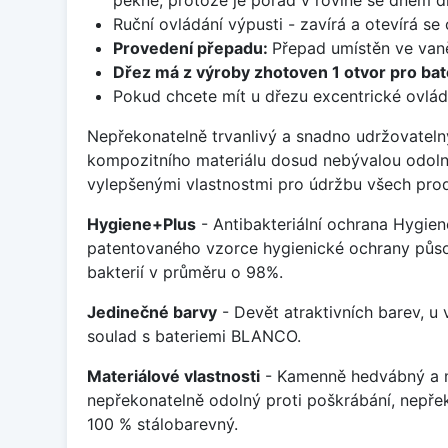
Ruční ovládání výpusti - zavírá a otevírá se
Provedení přepadu:
Přepad umístěn ve van
Dřez má z výroby zhotoven 1 otvor pro bate
Pokud chcete mít u dřezu excentrické ovlád
Nepřekonatelně trvanlivý a snadno udržovateln
kompozitního materiálu dosud nebývalou odoln
vylepšenými vlastnostmi pro údržbu všech prod
Hygiene+Plus
- Antibakteriální ochrana Hygien
patentovaného vzorce hygienické ochrany působ
bakterií v průměru o 98%.
Jedinečné barvy
- Devět atraktivních barev, u
soulad s bateriemi BLANCO.
Materiálové vlastnosti
- Kamenně hedvábný a m
nepřekonatelně odolný proti poškrábání, nepře
100 % stálobarevný.