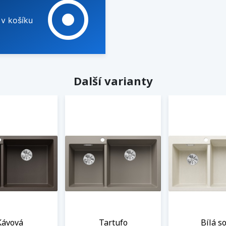
adjust
 v košíku
Další varianty
Kávová
Tartufo
Bílá so