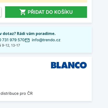

PŘIDAT DO KOŠÍKU
iv dotaz? Rádi vám poradíme.
 731 979 570
info@trendo.cz
mail_outline
 9-12, 13-17
 distribuce pro ČR