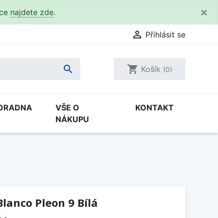
×
kce
najdete zde
.

Přihlásit se

shopping_cart
Košík
(0)
ORADNA
VŠE O
KONTAKT
NÁKUPU
lanco Pleon 9 Bílá