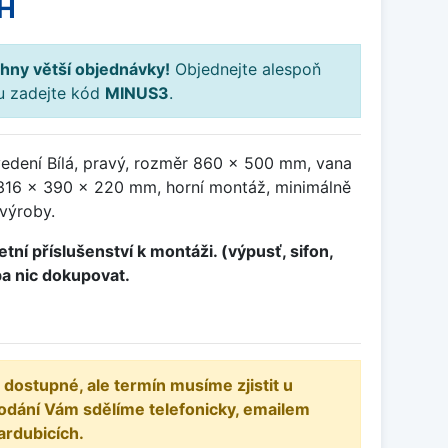
H
hny větší objednávky!
Objednejte alespoň
ku zadejte kód
MINUS3
.
vedení Bílá, pravý, rozměr 860 x 500 mm, vana
16 x 390 x 220 mm, horní montáž, minimálně
 výroby.
tní příslušenství k montáži. (výpusť, sifon,
ba nic dokupovat.
 dostupné, ale termín musíme zjistit u
odání Vám sdělíme telefonicky, emailem
ardubicích.