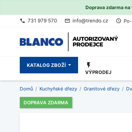
Doprava zdarma na 
731 979 570
info@trendo.cz
Po-
phone
mail_outline
access_time
flash_on
KATALOG ZBOŽÍ
VÝPRODEJ
Domů
Kuchyňské dřezy
Granitové dřezy
Dv
DOPRAVA ZDARMA