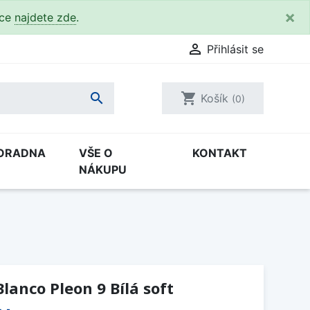
×
kce
najdete zde
.

Přihlásit se

shopping_cart
Košík
(0)
ORADNA
VŠE O
KONTAKT
NÁKUPU
lanco Pleon 9 Bílá soft