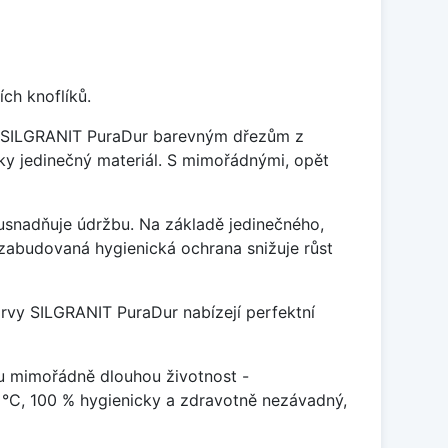
ch knoflíků.
je SILGRANIT PuraDur barevným dřezům z
y jedinečný materiál. S mimořádnými, opět
ý usnadňuje údržbu. Na základě jedinečného,
zabudovaná hygienická ochrana snižuje růst
arvy SILGRANIT PuraDur nabízejí perfektní
u mimořádně dlouhou životnost -
 °C, 100 % hygienicky a zdravotně nezávadný,