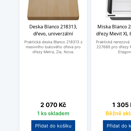
Deska Blanco 218313,
Miska Blanco 2
dřevo, univerzální
dřezy Mevit XL 
Praktická deska Blanco 218313 z
Praktická nerezová
masivního bukového dřeva pro
227689 pro dřezy M
dřezy Metra, Zia, Nova.
Etagon
Cena
Cena
2 070 Kč
1 305
1 ks skladem
Běžně sk
Přidat do košíku
Přidat do 