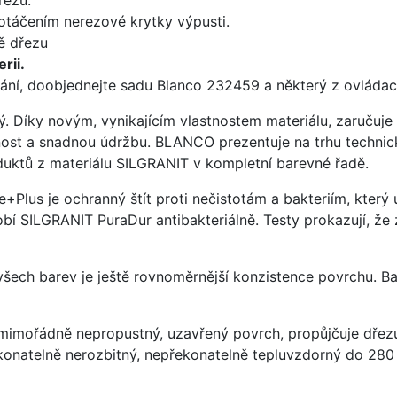
 otáčením nerezové krytky výpusti.
ě dřezu
rii.
ání, doobjednejte sadu Blanco 232459 a některý z ovládací
ý. Díky novým, vynikajícím vlastnostem materiálu, zaruču
ost a snadnou údržbu. BLANCO prezentuje na trhu technick
uktů z materiálu SILGRANIT v kompletní barevné řadě.
e+Plus je ochranný štít proti nečistotám a bakteriím, kter
í SILGRANIT PuraDur antibakteriálně. Testy prokazují, že 
 všech barev je ještě rovnoměrnější konzistence povrchu. B
imořádně nepropustný, uzavřený povrch, propůjčuje dřez
konatelně nerozbitný, nepřekonatelně tepluvzdorný do 280