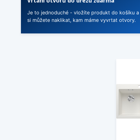
Vrtání otvorů do dřezu zdarma
Je to jednoduché - vložíte produkt do košíku a
si můžete naklikat, kam máme vyvrtat otvory.