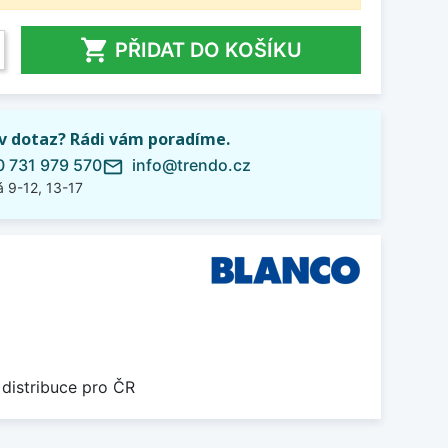

PŘIDAT DO KOŠÍKU
iv dotaz? Rádi vám poradíme.
 731 979 570
info@trendo.cz
mail_outline
 9-12, 13-17
 distribuce pro ČR