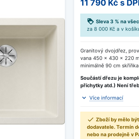
11 790 Kč
s DP
loyalty
Sleva 3 % na všec
za 8 000 Kč a v koší
Granitový dvojdřez, prov
vana 450 x 430 x 220 m
minimálně 90 cm skříňka,
Součástí dřezu je komple
příchytky atd.) Není tře
expand_more
Více informací

Zboží by mělo být
dodavatele. Termín d
nebo na prodejně v P