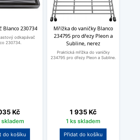
 Blanco 230734
Mřížka do vaničky Blanco
Roh
234795 pro dřezy Pleon a
Bla
plastový odkapávač
Subline, nerez
Da
nco 230734.
Praktická mřížka do vaničky
Prak
234795 pro dřezy Pleon a Subline.
2358
Pleon
na
Cena
035 Kč
1 935 Kč
s skladem
1 ks skladem
t do košíku
Přidat do košíku