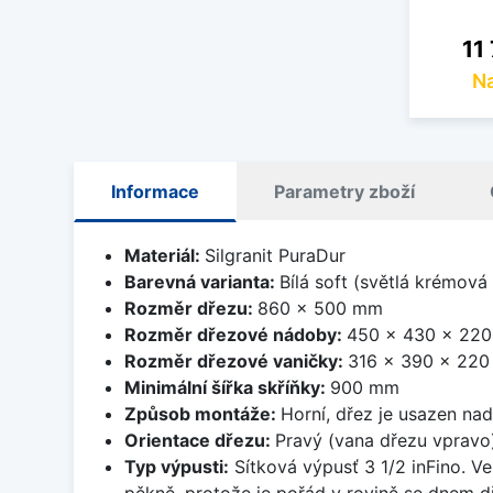
Cen
11
Na
Informace
Parametry zboží
Materiál:
Silgranit PuraDur
Barevná varianta:
Bílá soft (světlá krémová
Rozměr dřezu:
860 x 500 mm
Rozměr dřezové nádoby:
450 x 430 x 22
Rozměr dřezové vaničky:
316 x 390 x 22
Minimální šířka skříňky:
900 mm
Způsob montáže:
Horní, dřez je usazen na
Orientace dřezu:
Pravý (vana dřezu vpravo
Typ výpusti:
Sítková výpusť 3 1/2 inFino. Ve
pěkně, protože je pořád v rovině se dnem d