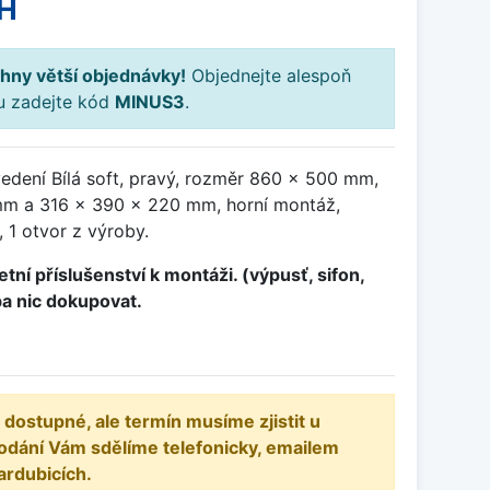
H
hny větší objednávky!
Objednejte alespoň
ku zadejte kód
MINUS3
.
edení Bílá soft, pravý, rozměr 860 x 500 mm,
m a 316 x 390 x 220 mm, horní montáž,
 1 otvor z výroby.
tní příslušenství k montáži. (výpusť, sifon,
ba nic dokupovat.
 dostupné, ale termín musíme zjistit u
odání Vám sdělíme telefonicky, emailem
ardubicích.