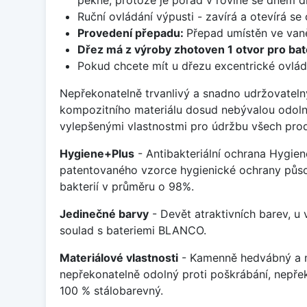
Ruční ovládání výpusti - zavírá a otevírá se
Provedení přepadu:
Přepad umístěn ve van
Dřez má z výroby zhotoven 1 otvor pro bate
Pokud chcete mít u dřezu excentrické ovlád
Nepřekonatelně trvanlivý a snadno udržovateln
kompozitního materiálu dosud nebývalou odoln
vylepšenými vlastnostmi pro údržbu všech prod
Hygiene+Plus
- Antibakteriální ochrana Hygien
patentovaného vzorce hygienické ochrany působ
bakterií v průměru o 98%.
Jedinečné barvy
- Devět atraktivních barev, u
soulad s bateriemi BLANCO.
Materiálové vlastnosti
- Kamenně hedvábný a m
nepřekonatelně odolný proti poškrábání, nepře
100 % stálobarevný.