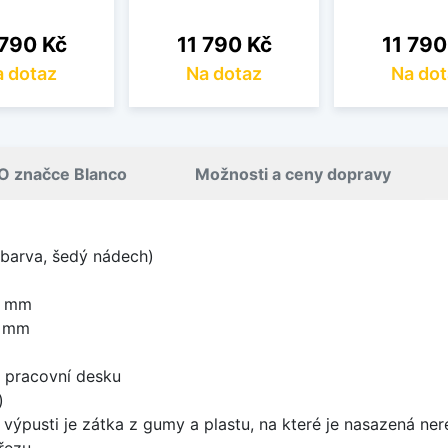
a
Cena
Cena
 790 Kč
11 790 Kč
11 790
 dotaz
Na dotaz
Na dot
O značce Blanco
Možnosti a ceny dopravy
 barva, šedý nádech)
0 mm
0 mm
d pracovní desku
)
 výpusti je zátka z gumy a plastu, na které je nasazená ne
řezu.