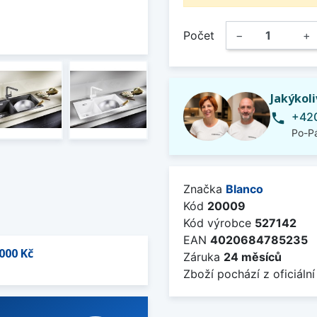
Počet
−
+
Jakýkol
+420
phone
Po-Pá
Značka
Blanco
Kód
20009
Kód výrobce
527142
EAN
4020684785235
000 Kč
Záruka
24 měsíců
Zboží pochází z oficiální