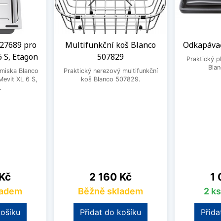
27689 pro
Multifunkční koš Blanco
Odkapávač
6 S, Etagon
507829
Praktický 
Bla
 miska Blanco
Praktický nerezový multifunkční
evit XL 6 S,
koš Blanco 507829.
.
Cena
Ce
 Kč
2 160 Kč
1 
ladem
Běžně skladem
2 k
košíku
Přidat do košíku
Přida