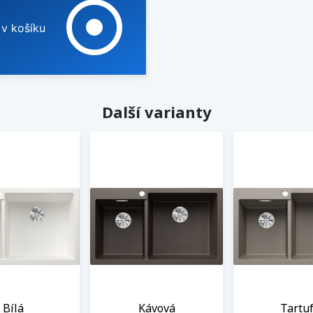
adjust
 v košíku
Další varianty
Bílá
Kávová
Tartu