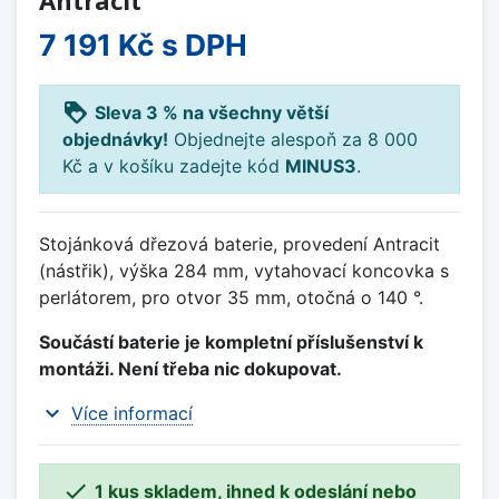
7 191 Kč
s DPH
loyalty
Sleva 3 % na všechny větší
objednávky!
Objednejte alespoň za 8 000
Kč a v košíku zadejte kód
MINUS3
.
Stojánková dřezová baterie, provedení Antracit
(nástřik), výška 284 mm, vytahovací koncovka s
perlátorem, pro otvor 35 mm, otočná o 140 °.
Součástí baterie je kompletní příslušenství k
montáži. Není třeba nic dokupovat.
expand_more
Více informací

1 kus skladem, ihned k odeslání nebo