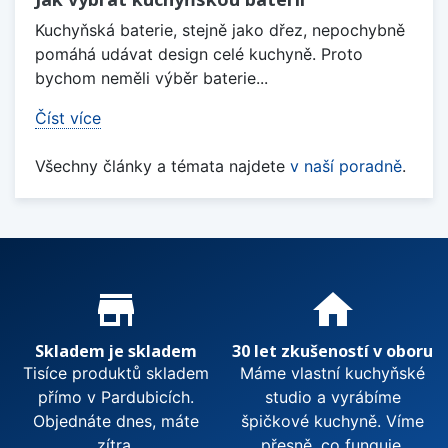
Kuchyňská baterie, stejně jako dřez, nepochybně
pomáhá udávat design celé kuchyně. Proto
bychom neměli výběr baterie...
Číst více
Všechny články a témata najdete
v naší poradně
.
Proč nakupovat u nás?
store_mall_directory
home
Skladem je skladem
30 let zkušeností v oboru
Tisíce produktů skladem
Máme vlastní kuchyňské
přímo v Pardubicích.
studio a vyrábíme
Objednáte dnes, máte
špičkové kuchyně. Víme
zítra.
přesně, co funguje.