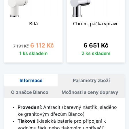
Bílá
Chrom, páčka vpravo
Běžná cena
Cena
Cena
6 112 Kč
6 651 Kč
7 191 Kč
1 ks skladem
2 ks skladem
Informace
Parametry zboží
O značce Blanco
Možnosti a ceny dopravy
Provedení:
Antracit (barevný nástřik, sladěno
ke granitovým dřezům Blanco)
Tlaková
(klasická baterie pro připojení k
vodnímu řádu nebo tlakovému ohřívači)