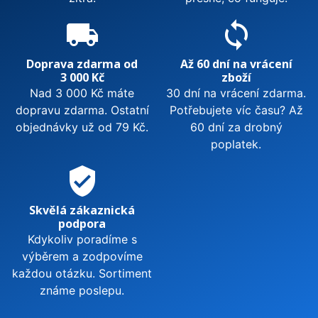
local_shipping
sync
Doprava zdarma od
Až 60 dní na vrácení
3 000 Kč
zboží
Nad 3 000 Kč máte
30 dní na vrácení zdarma.
dopravu zdarma. Ostatní
Potřebujete víc času? Až
objednávky už od 79 Kč.
60 dní za drobný
poplatek.
verified_user
Skvělá zákaznická
podpora
Kdykoliv poradíme s
výběrem a zodpovíme
každou otázku. Sortiment
známe poslepu.