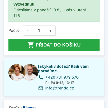
vyzvednutí
Odesíláme v pondělí 10.8., u vás v úterý
11.8..
Počet
−
+

PŘIDAT DO KOŠÍKU
Jakýkoliv dotaz? Rádi vám
poradíme.
+420 731 979 570
phone
Po-Pá 9-12, 13-17
info@trendo.cz
mail_outline
Značka
Blanco