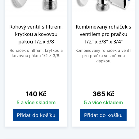
Rohový ventil s filtrem,
Kombinovaný roháček s
krytkou a kovovou
ventilem pro pračku
pákou 1/2 x 3/8
1/2" x 3/8" x 3/4"
Roháček s filtrem, krytkou a
Kombinovaný roháček a ventil
kovovou pákou 1/2 x 3/8.
pro pračku se zpětnou
klapkou.
Cena
Cena
140 Kč
365 Kč
5 a více skladem
5 a více skladem
Přidat do košíku
Přidat do košíku