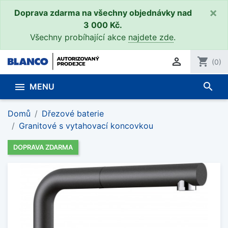
×
Doprava zdarma na všechny objednávky nad
3 000 Kč.
Všechny probíhající akce
najdete zde
.

shopping_cart
(0)
search

MENU
Domů
Dřezové baterie
Granitové s vytahovací koncovkou
DOPRAVA ZDARMA