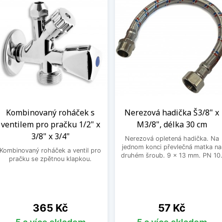
Kombinovaný roháček s
Nerezová hadička Š3/8" x
ventilem pro pračku 1/2" x
M3/8", délka 30 cm
3/8" x 3/4"
Nerezová opletená hadička. Na
jednom konci převlečná matka na
Kombinovaný roháček a ventil pro
druhém šroub. 9 x 13 mm. PN 10
pračku se zpětnou klapkou.
Cena
Cena
365 Kč
57 Kč