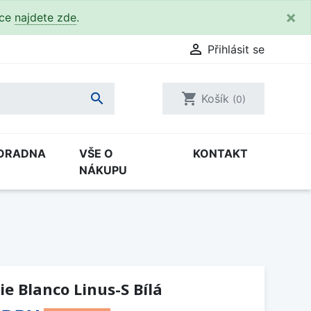
×
kce
najdete zde
.

Přihlásit se

shopping_cart
Košík
(0)
ORADNA
VŠE O
KONTAKT
NÁKUPU
e Blanco Linus-S Bílá