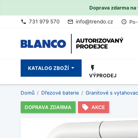
Doprava zdarma na 
731 979 570
info@trendo.cz
Po-
phone
mail_outline
access_time
flash_on
KATALOG ZBOŽÍ
VÝPRODEJ
Domů
Dřezové baterie
Granitové s vytahova
local_offer
DOPRAVA ZDARMA
AKCE