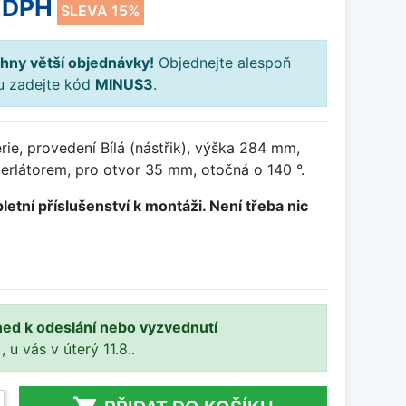
 DPH
SLEVA 15%
hny větší objednávky!
Objednejte alespoň
ku zadejte kód
MINUS3
.
ie, provedení Bílá (nástřik), výška 284 mm,
erlátorem, pro otvor 35 mm, otočná o 140 °.
letní příslušenství k montáži. Není třeba nic
ned k odeslání nebo vyzvednutí
, u vás v úterý 11.8..