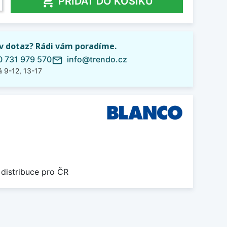

PŘIDAT DO KOŠÍKU
iv dotaz? Rádi vám poradíme.
 731 979 570
info@trendo.cz
mail_outline
 9-12, 13-17
 distribuce pro ČR