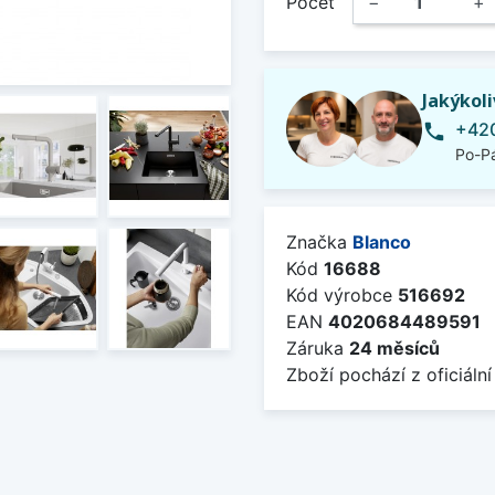
Počet
−
+
Jakýkol
+420
phone
Po-Pá
Značka
Blanco
Kód
16688
Kód výrobce
516692
EAN
4020684489591
Záruka
24 měsíců
Zboží pochází z oficiální