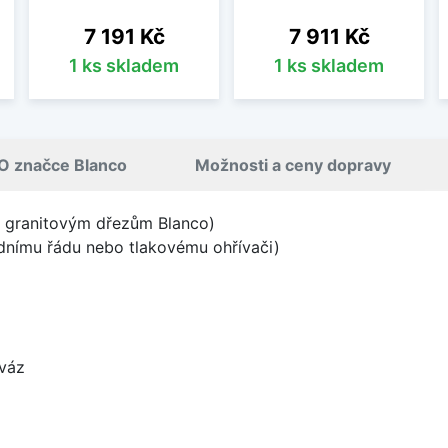
Cena
Cena
7 191 Kč
7 911 Kč
1 ks skladem
1 ks skladem
O značce Blanco
Možnosti a ceny dopravy
ke granitovým dřezům Blanco)
odnímu řádu nebo tlakovému ohřívači)
 váz