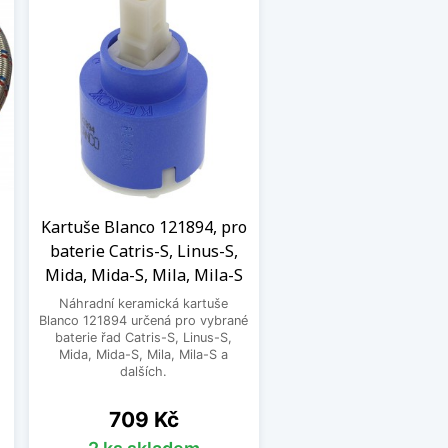
Kartuše Blanco 121894, pro
baterie Catris-S, Linus-S,
Mida, Mida-S, Mila, Mila-S
Náhradní keramická kartuše
.
Blanco 121894 určená pro vybrané
baterie řad Catris-S, Linus-S,
Mida, Mida-S, Mila, Mila-S a
dalších.
Cena
709 Kč