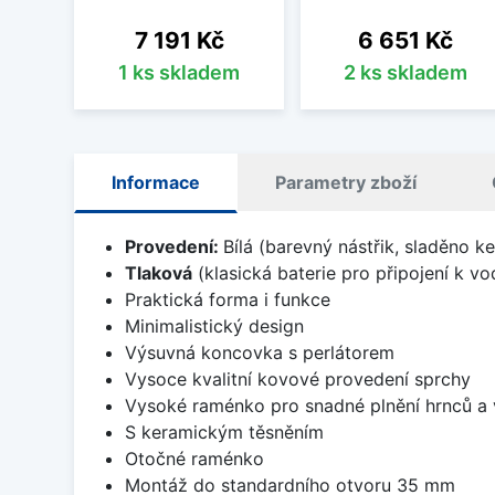
Cena
Cena
7 191 Kč
6 651 Kč
1 ks skladem
2 ks skladem
Informace
Parametry zboží
Provedení:
Bílá (barevný nástřik, sladěno 
Tlaková
(klasická baterie pro připojení k v
Praktická forma i funkce
Minimalistický design
Výsuvná koncovka s perlátorem
Vysoce kvalitní kovové provedení sprchy
Vysoké raménko pro snadné plnění hrnců a
S keramickým těsněním
Otočné raménko
Montáž do standardního otvoru 35 mm