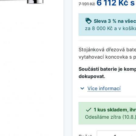
6 112 Kč
s
7 191 Kč
loyalty
Sleva 3 % na všec
za 8 000 Kč a v koší
Stojánková dřezová bater
vytahovací koncovka s p
Součástí baterie je komp
dokupovat.
expand_more
Více informací

1 kus skladem, ih
Odesíláme zítra (10.8.)