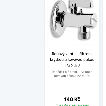
Rohový ventil s filtrem,
krytkou a kovovou pákou
1/2 x 3/8
Roháček s filtrem, krytkou a
kovovou pákou 1/2 x 3/8.
Cena
140 Kč