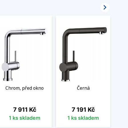

Chrom, před okno
Černá
Cena
Cena
7 911 Kč
7 191 Kč
1 ks skladem
1 ks skladem