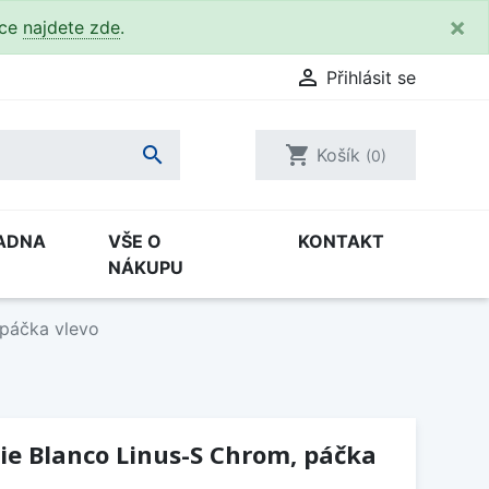
×
kce
najdete zde
.

Přihlásit se

shopping_cart
Košík
(0)
ADNA
VŠE O
KONTAKT
NÁKUPU
 páčka vlevo
ie Blanco Linus-S Chrom, páčka