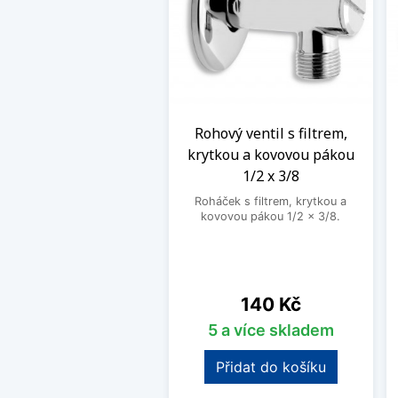
Rohový ventil s filtrem,
krytkou a kovovou pákou
1/2 x 3/8
Roháček s filtrem, krytkou a
kovovou pákou 1/2 x 3/8.
Cena
140 Kč
5 a více skladem
Přidat do košíku