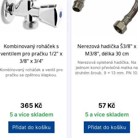
Kombinovaný roháček s
Nerezová hadička Š3/8" x
ventilem pro pračku 1/2" x
M3/8", délka 30 cm
3/8" x 3/4"
Nerezová opletená hadička. Na
jednom konci převlečná matka na
Kombinovaný roháček a ventil pro
druhém šroub. 9 x 13 mm. PN 10
pračku se zpětnou klapkou.
Cena
Cena
365 Kč
57 Kč
5 a více skladem
5 a více skladem
Přidat do košíku
Přidat do košíku