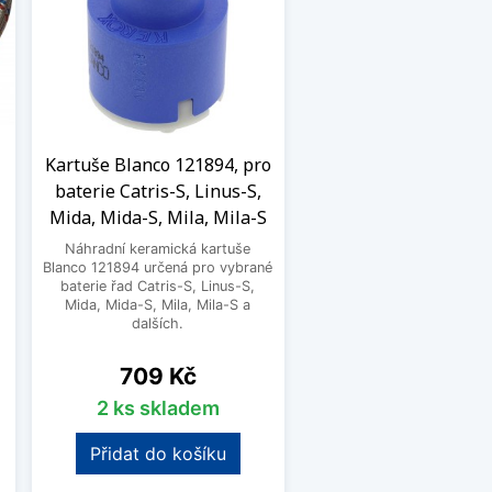
Kartuše Blanco 121894, pro
baterie Catris-S, Linus-S,
Mida, Mida-S, Mila, Mila-S
Náhradní keramická kartuše
.
Blanco 121894 určená pro vybrané
baterie řad Catris-S, Linus-S,
Mida, Mida-S, Mila, Mila-S a
dalších.
Cena
709 Kč
2 ks skladem
Přidat do košíku