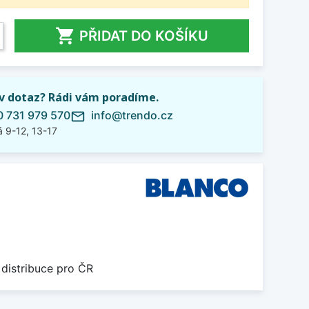

PŘIDAT DO KOŠÍKU
iv dotaz? Rádi vám poradíme.
 731 979 570
info@trendo.cz
mail_outline
 9-12, 13-17
 distribuce pro ČR