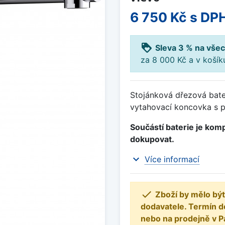
6 750 Kč
s DP
loyalty
Sleva 3 % na všec
za 8 000 Kč a v koší
Stojánková dřezová bate
vytahovací koncovka s p
Součástí baterie je komp
dokupovat.
expand_more
Více informací

Zboží by mělo být
dodavatele. Termín d
nebo na prodejně v P