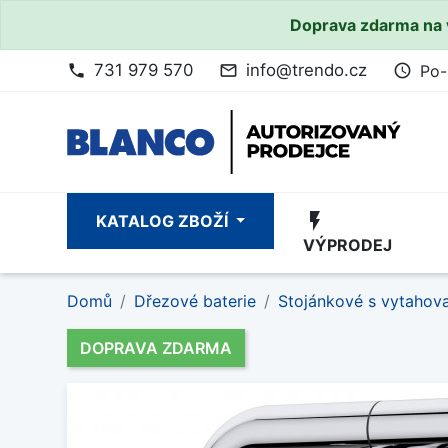
Doprava zdarma na 
731 979 570
info@trendo.cz
Po-
phone
mail_outline
access_time
flash_on
KATALOG ZBOŽÍ
VÝPRODEJ
Domů
Dřezové baterie
Stojánkové s vytahov
DOPRAVA ZDARMA