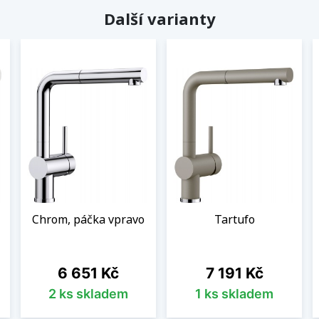
Další varianty
Chrom, páčka vpravo
Tartufo
Cena
Cena
6 651 Kč
7 191 Kč
2 ks skladem
1 ks skladem