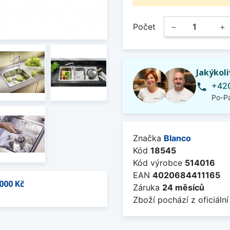
Počet
−
+
Jakýkol
+420
phone
Po-Pá
Značka
Blanco
Kód
18545
Kód výrobce
514016
EAN
4020684411165
000 Kč
Záruka
24 měsíců
Zboží pochází z oficiální