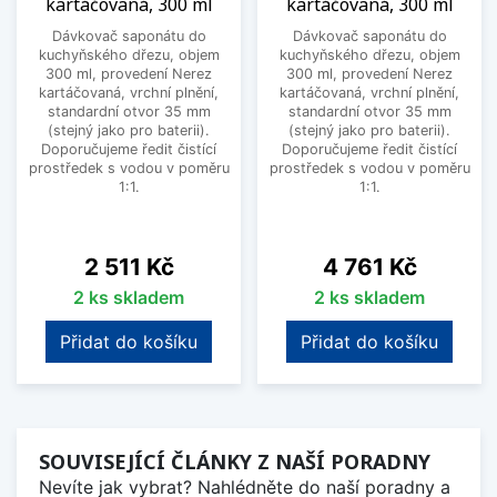
kartáčovaná, 300 ml
kartáčovaná, 300 ml
Dávkovač saponátu do
Dávkovač saponátu do
kuchyňského dřezu, objem
kuchyňského dřezu, objem
300 ml, provedení Nerez
300 ml, provedení Nerez
kartáčovaná, vrchní plnění,
kartáčovaná, vrchní plnění,
standardní otvor 35 mm
standardní otvor 35 mm
(stejný jako pro baterii).
(stejný jako pro baterii).
Doporučujeme ředit čistící
Doporučujeme ředit čistící
prostředek s vodou v poměru
prostředek s vodou v poměru
1:1.
1:1.
Cena
Cena
2 511 Kč
4 761 Kč
2 ks skladem
2 ks skladem
Přidat do košíku
Přidat do košíku
SOUVISEJÍCÍ ČLÁNKY Z NAŠÍ PORADNY
Nevíte jak vybrat? Nahlédněte do naší poradny a