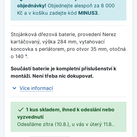
objednávky!
Objednejte alespoň za 8 000
Kč a v košíku zadejte kód
MINUS3
.
Stojánková dřezová baterie, provedení Nerez
kartáčovaný, výška 284 mm, vytahovací
koncovka s perlátorem, pro otvor 35 mm, otočná
o 140 °.
Součástí baterie je kompletní příslušenství k
montáži. Není třeba nic dokupovat.
expand_more
Více informací

1 kus skladem, ihned k odeslání nebo
vyzvednutí
Odesíláme zítra (10.8.), u vás v úterý 11.8..