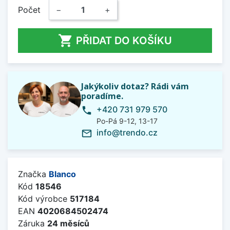
Počet
−
+

PŘIDAT DO KOŠÍKU
Jakýkoliv dotaz? Rádi vám
poradíme.
+420 731 979 570
phone
Po-Pá 9-12, 13-17
info@trendo.cz
mail_outline
Značka
Blanco
Kód
18546
Kód výrobce
517184
EAN
4020684502474
Záruka
24 měsíců