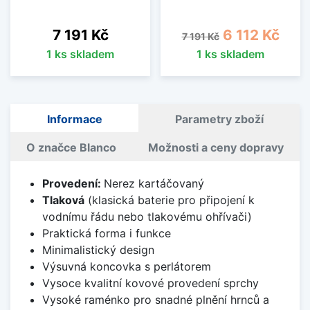
Cena
Běžná cena
Cena
7 191 Kč
6 112 Kč
7 191 Kč
1 ks skladem
1 ks skladem
Informace
Parametry zboží
O značce Blanco
Možnosti a ceny dopravy
Provedení:
Nerez kartáčovaný
Tlaková
(klasická baterie pro připojení k
vodnímu řádu nebo tlakovému ohřívači)
Praktická forma i funkce
Minimalistický design
Výsuvná koncovka s perlátorem
Vysoce kvalitní kovové provedení sprchy
Vysoké raménko pro snadné plnění hrnců a