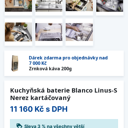
Dárek zdarma pro objednávky nad
7 000 Kč
Zrnková káva 200g
Kuchyňská baterie Blanco Linus-S
Nerez kartáčovaný
11 160 Kč
s DPH
loyalty
Sleva 3 % na všechny větší