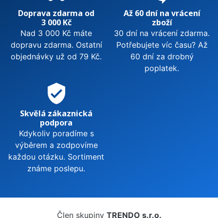
Doprava zdarma od
Až 60 dní na vrácení
3 000 Kč
zboží
Nad 3 000 Kč máte
30 dní na vrácení zdarma.
dopravu zdarma. Ostatní
Potřebujete víc času? Až
objednávky už od 79 Kč.
60 dní za drobný
poplatek.
verified_user
Skvělá zákaznická
podpora
Kdykoliv poradíme s
výběrem a zodpovíme
každou otázku. Sortiment
známe poslepu.
Člen skupiny
TRENDO s.r.o.