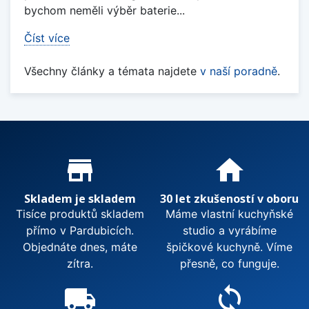
bychom neměli výběr baterie...
Číst více
Všechny články a témata najdete
v naší poradně
.
Proč nakupovat u nás?
store_mall_directory
home
Skladem je skladem
30 let zkušeností v oboru
Tisíce produktů skladem
Máme vlastní kuchyňské
přímo v Pardubicích.
studio a vyrábíme
Objednáte dnes, máte
špičkové kuchyně. Víme
zítra.
přesně, co funguje.
local_shipping
sync