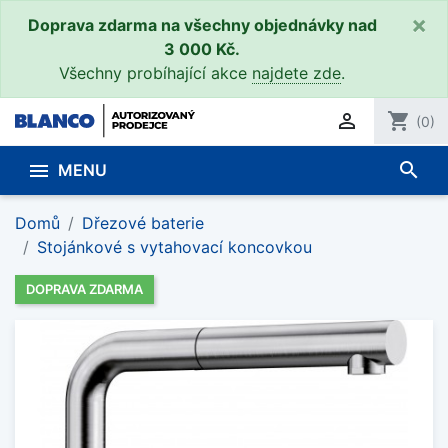
×
Doprava zdarma na všechny objednávky nad
3 000 Kč.
Všechny probíhající akce
najdete zde
.

shopping_cart
(0)
search

MENU
Domů
Dřezové baterie
Stojánkové s vytahovací koncovkou
DOPRAVA ZDARMA