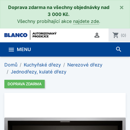
×
Doprava zdarma na všechny objednávky nad
3 000 Kč.
Všechny probíhající akce
najdete zde
.

shopping_cart
(0)
search

MENU
Domů
Kuchyňské dřezy
Nerezové dřezy
Jednodřezy, kulaté dřezy
DOPRAVA ZDARMA