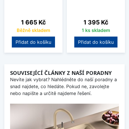
Cena
Cena
1 665 Kč
1 395 Kč
Běžně skladem
1 ks skladem
Přidat do košíku
Přidat do košíku
SOUVISEJÍCÍ ČLÁNKY Z NAŠÍ PORADNY
Nevíte jak vybrat? Nahlédněte do naší poradny a
snad najdete, co hledáte. Pokud ne, zavolejte
nebo napište a určitě najdeme řešení.