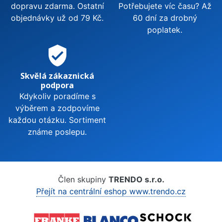
dopravu zdarma. Ostatní
Potřebujete víc času? Až
objednávky už od 79 Kč.
60 dní za drobný
poplatek.
verified_user
Skvělá zákaznická
podpora
Kdykoliv poradíme s
výběrem a zodpovíme
každou otázku. Sortiment
známe poslepu.
Člen skupiny
TRENDO s.r.o.
Přejít na centrální eshop www.trendo.cz