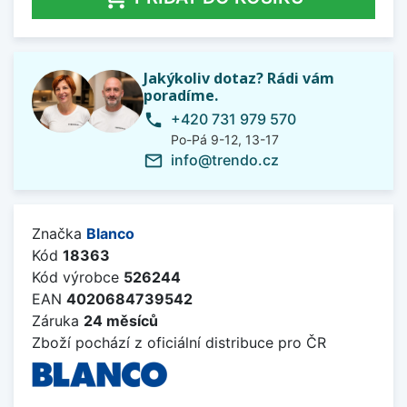
Jakýkoliv dotaz? Rádi vám
poradíme.
+420 731 979 570
phone
Po-Pá 9-12, 13-17
info@trendo.cz
mail_outline
Značka
Blanco
Kód
18363
Kód výrobce
526244
EAN
4020684739542
Záruka
24 měsíců
Zboží pochází z oficiální distribuce pro ČR