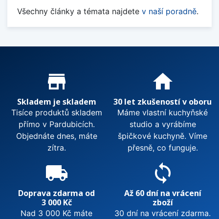
Všechny články a témata najdete
v naší poradně
.
Proč nakupovat u nás?
store_mall_directory
home
Skladem je skladem
30 let zkušeností v oboru
Tisíce produktů skladem
Máme vlastní kuchyňské
přímo v Pardubicích.
studio a vyrábíme
Objednáte dnes, máte
špičkové kuchyně. Víme
zítra.
přesně, co funguje.
local_shipping
sync
Doprava zdarma od
Až 60 dní na vrácení
3 000 Kč
zboží
Nad 3 000 Kč máte
30 dní na vrácení zdarma.