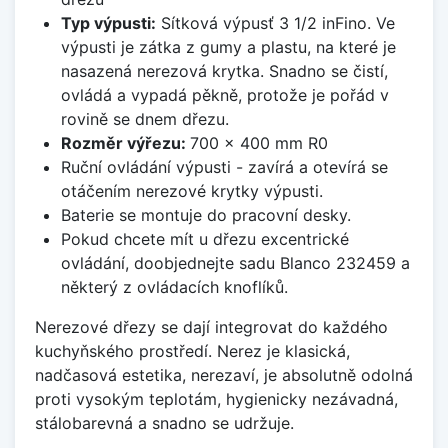
Typ výpusti:
Sítková výpusť 3 1/2 inFino. Ve
výpusti je zátka z gumy a plastu, na které je
nasazená nerezová krytka. Snadno se čistí,
ovládá a vypadá pěkně, protože je pořád v
rovině se dnem dřezu.
Rozměr výřezu:
700 x 400 mm R0
Ruční ovládání výpusti - zavírá a otevírá se
otáčením nerezové krytky výpusti.
Baterie se montuje do pracovní desky.
Pokud chcete mít u dřezu excentrické
ovládání, doobjednejte sadu Blanco 232459 a
některý z ovládacích knoflíků.
Nerezové dřezy se dají integrovat do každého
kuchyňského prostředí. Nerez je klasická,
nadčasová estetika, nerezaví, je absolutně odolná
proti vysokým teplotám, hygienicky nezávadná,
stálobarevná a snadno se udržuje.