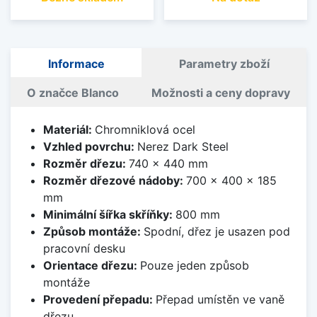
Informace
Parametry zboží
O značce Blanco
Možnosti a ceny dopravy
Materiál:
Chromniklová ocel
Vzhled povrchu:
Nerez Dark Steel
Rozměr dřezu:
740 x 440 mm
Rozměr dřezové nádoby:
700 x 400 x 185
mm
Minimální šířka skříňky:
800 mm
Způsob montáže:
Spodní, dřez je usazen pod
pracovní desku
Orientace dřezu:
Pouze jeden způsob
montáže
Provedení přepadu:
Přepad umístěn ve vaně
dřezu