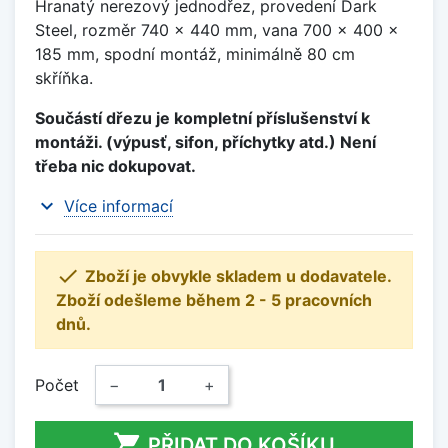
Hranatý nerezový jednodřez, provedení Dark
Steel, rozměr 740 x 440 mm, vana 700 x 400 x
185 mm, spodní montáž, minimálně 80 cm
skříňka.
Součástí dřezu je kompletní příslušenství k
montáži. (výpusť, sifon, příchytky atd.) Není
třeba nic dokupovat.
expand_more
Více informací

Zboží je obvykle skladem u dodavatele.
Zboží odešleme během 2 - 5 pracovních
dnů.
Počet
−
+

PŘIDAT DO KOŠÍKU