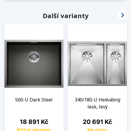

Další varianty
500-U Dark Steel
340/180-U Hedvábný
lesk, levý
Cena
Cena
18 891 Kč
20 691 Kč
Běžně skladem
Na dotaz