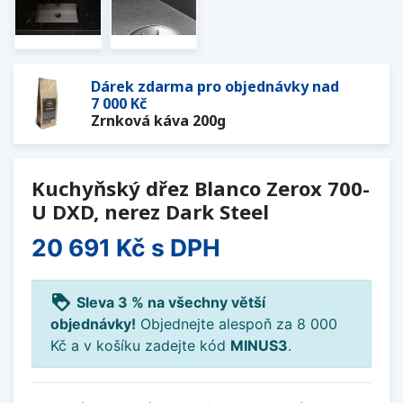
Dárek zdarma pro objednávky nad
7 000 Kč
Zrnková káva 200g
Kuchyňský dřez Blanco Zerox 700-
U DXD, nerez Dark Steel
20 691 Kč
s DPH
loyalty
Sleva 3 % na všechny větší
objednávky!
Objednejte alespoň za 8 000
Kč a v košíku zadejte kód
MINUS3
.