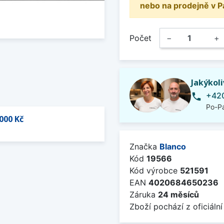
nebo na prodejně v P
Počet
−
+
Jakýkol
+420
phone
Po-Pá
000 Kč
Značka
Blanco
Kód
19566
Kód výrobce
521591
EAN
4020684650236
Záruka
24 měsíců
Zboží pochází z oficiální