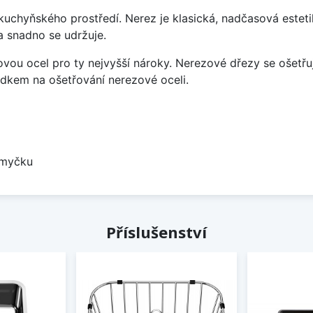
uchyňského prostředí. Nerez je klasická, nadčasová esteti
a snadno se udržuje.
vou ocel pro ty nejvyšší nároky. Nerezové dřezy se ošetřu
ředkem na ošetřování nerezové oceli.
 myčku
Příslušenství