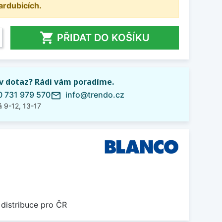
ardubicích.

PŘIDAT DO KOŠÍKU
iv dotaz? Rádi vám poradíme.
 731 979 570
info@trendo.cz
mail_outline
 9-12, 13-17
 distribuce pro ČR