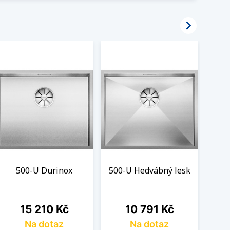

500-U Durinox
500-U Hedvábný lesk
Cena
Cena
15 210 Kč
10 791 Kč
Na dotaz
Na dotaz