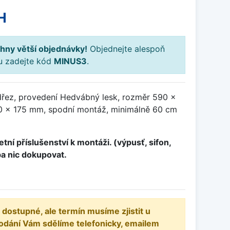
H
hny větší objednávky!
Objednejte alespoň
ku zadejte kód
MINUS3
.
řez, provedení Hedvábný lesk, rozměr 590 x
 x 175 mm, spodní montáž, minimálně 60 cm
tní příslušenství k montáži. (výpusť, sifon,
ba nic dokupovat.
 dostupné, ale termín musíme zjistit u
odání Vám sdělíme telefonicky, emailem