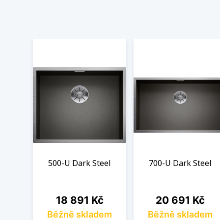
500-U Dark Steel
700-U Dark Steel
Cena
Cena
18 891 Kč
20 691 Kč
Běžně skladem
Běžně skladem