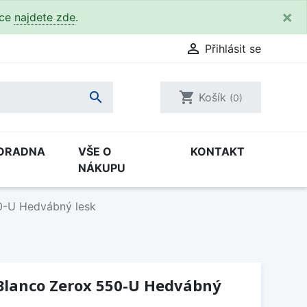
×
kce
najdete zde
.

Přihlásit se

shopping_cart
Košík
(0)
ORADNA
VŠE O
KONTAKT
NÁKUPU
0-U Hedvábný lesk
Blanco Zerox 550-U Hedvábný