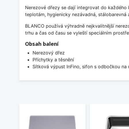
Nerezové dřezy se dají integrovat do každého k
teplotám, hygienicky nezávadná, stálobarevná 
BLANCO používá výhradně nejkvalitnější nerezo
trhu a čas od času se vyleští speciálním prost
Obsah balení
Nerezový dřez
Příchytky a těsnění
Sítková výpust InFino, sifon s odbočkou na