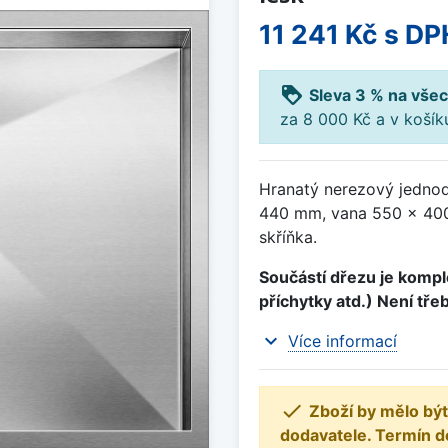
11 241 Kč
s DP
loyalty
Sleva 3 % na všec
za 8 000 Kč a v koší
Hranatý nerezový jednod
440 mm, vana 550 x 400
skříňka.
Součástí dřezu je komple
příchytky atd.) Není tře
expand_more
Více informací

Zboží by mělo být
dodavatele. Termín d