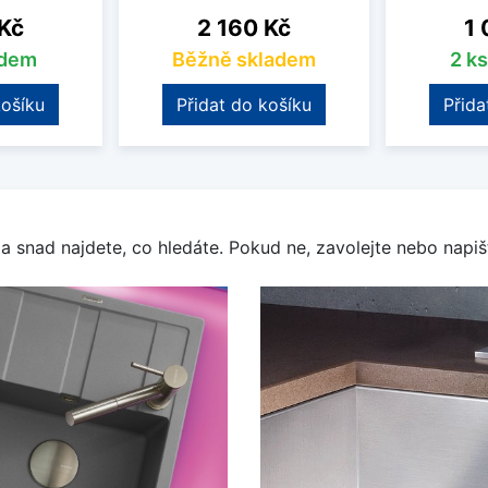
Cena
Ce
 Kč
2 160 Kč
1 
adem
Běžně skladem
2 k
košíku
Přidat do košíku
Přida
a snad najdete, co hledáte. Pokud ne, zavolejte nebo napišt