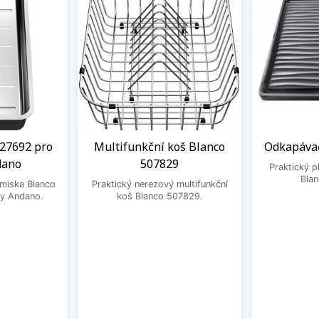
27692 pro
Multifunkční koš Blanco
Odkapávač
dano
507829
Praktický 
Bla
 miska Blanco
Praktický nerezový multifunkční
y Andano.
koš Blanco 507829.