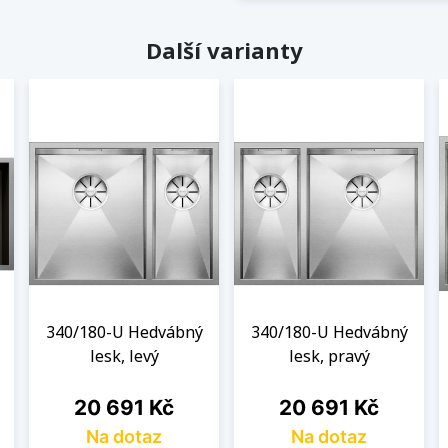
Další varianty
340/180-U Hedvábný
340/180-U Hedvábný
lesk, levý
lesk, pravý
Cena
Cena
20 691 Kč
20 691 Kč
Na dotaz
Na dotaz