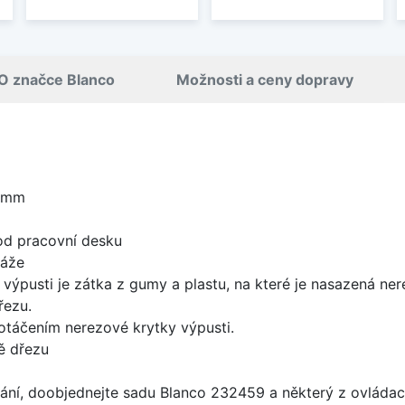
O značce Blanco
Možnosti a ceny dopravy
5 mm
od pracovní desku
táže
 výpusti je zátka z gumy a plastu, na které je nasazená ne
řezu.
 otáčením nerezové krytky výpusti.
ě dřezu
ání, doobjednejte sadu Blanco 232459 a některý z ovládací