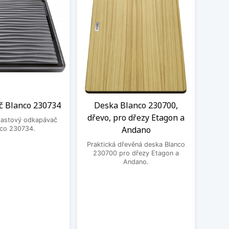
 Blanco 230734
Deska Blanco 230700,
Desk
dřevo, pro dřezy Etagon a
plastový odkapávač
Andano
nco 230734.
Prak
krá
Praktická dřevěná deska Blanco
230700 pro dřezy Etagon a
Andano.