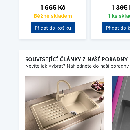
Cena
Cena
1 665 Kč
1 395
Běžně skladem
1 ks skl
Přidat do košíku
Přidat do 
SOUVISEJÍCÍ ČLÁNKY Z NAŠÍ PORADNY
Nevíte jak vybrat? Nahlédněte do naší poradny 