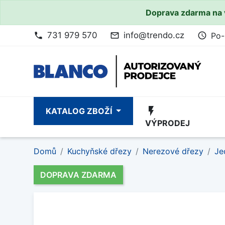
Doprava zdarma na 
731 979 570
info@trendo.cz
Po-
phone
mail_outline
access_time
flash_on
KATALOG ZBOŽÍ
VÝPRODEJ
Domů
Kuchyňské dřezy
Nerezové dřezy
Je
DOPRAVA ZDARMA