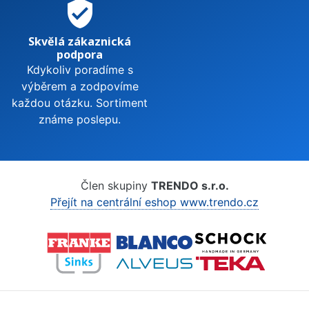
verified_user
Skvělá zákaznická
podpora
Kdykoliv poradíme s
výběrem a zodpovíme
každou otázku. Sortiment
známe poslepu.
Člen skupiny
TRENDO s.r.o.
Přejít na centrální eshop www.trendo.cz