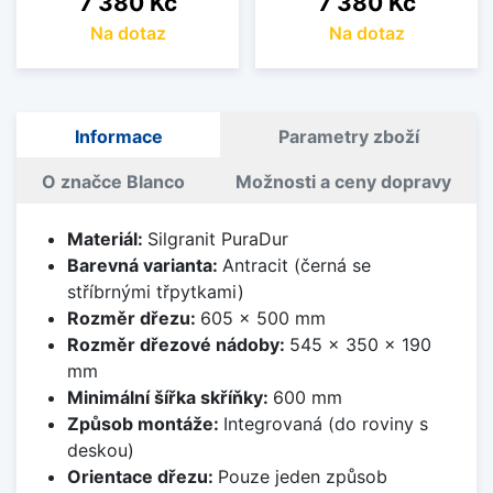
7 380 Kč
7 380 Kč
Na dotaz
Na dotaz
Informace
Parametry zboží
O značce Blanco
Možnosti a ceny dopravy
Materiál:
Silgranit PuraDur
Barevná varianta:
Antracit (černá se
stříbrnými třpytkami)
Rozměr dřezu:
605 x 500 mm
Rozměr dřezové nádoby:
545 x 350 x 190
mm
Minimální šířka skříňky:
600 mm
Způsob montáže:
Integrovaná (do roviny s
deskou)
Orientace dřezu:
Pouze jeden způsob