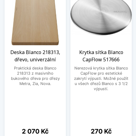
Deska Blanco 218313,
Krytka sítka Blanco
dřevo, univerzální
CapFlow 517666
Praktická deska Blanco
Nerezová krytka sítka Blanco
218313 z masivního
CapFlow pro estetické
bukového dřeva pro dřezy
zakrytí výpusti. Možné použít
Metra, Zia, Nova.
u všech dřezů Blanco s 3 1/2
výpustí.
Cena
Cena
2 070 Kč
270 Kč