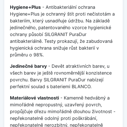
Hygiene+Plus
- Antibakteriální ochrana
Hygiene+Plus je ochranný štít proti nečistotám a
bakteriím, který usnadňuje údržbu. Na základě
jedinečného, patentovaného vzorce hygienické
ochrany působí SILGRANIT PuraDur
antibakteriálně. Testy prokazují, že zabudovaná
hygienická ochrana snižuje růst bakterií v
průměru o 98%.
Jedinečné barvy
- Devět atraktivních barev, u
všech barev je ještě rovnoměrnější konzistence
povrchu. Barvy SILGRANIT PuraDur nabízejí
perfektní soulad s bateriemi BLANCO.
Materiálové vlastnosti
- Kamenně hedvábný a
mimořádně nepropustný, uzavřený povrch,
propůjčuje dřezu mimořádně dlouhou životnost -
nepřekonatelně odolný proti poškrábání,
nepřekonatelně nerozbitný, nepřekonatelně