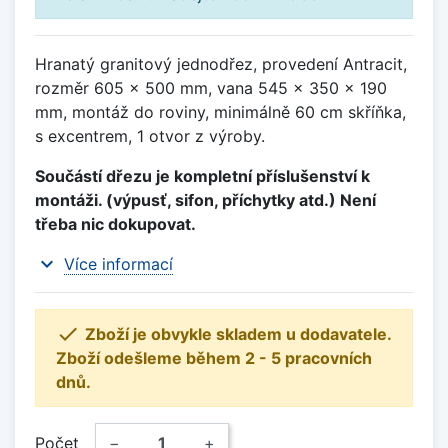
Hranatý granitový jednodřez, provedení Antracit,
rozměr 605 x 500 mm, vana 545 x 350 x 190
mm, montáž do roviny, minimálně 60 cm skříňka,
s excentrem, 1 otvor z výroby.
Součástí dřezu je kompletní příslušenství k
montáži. (výpusť, sifon, příchytky atd.) Není
třeba nic dokupovat.
expand_more
Více informací

Zboží je obvykle skladem u dodavatele.
Zboží odešleme během 2 - 5 pracovních
dnů.
Počet
−
+