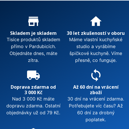
Proč nakupovat u nás?
store_mall_directory
home
Skladem je skladem
30 let zkušeností v oboru
Tisíce produktů skladem
Máme vlastní kuchyňské
přímo v Pardubicích.
studio a vyrábíme
Objednáte dnes, máte
špičkové kuchyně. Víme
zítra.
přesně, co funguje.
local_shipping
sync
Doprava zdarma od
Až 60 dní na vrácení
3 000 Kč
zboží
Nad 3 000 Kč máte
30 dní na vrácení zdarma.
dopravu zdarma. Ostatní
Potřebujete víc času? Až
objednávky už od 79 Kč.
60 dní za drobný
poplatek.