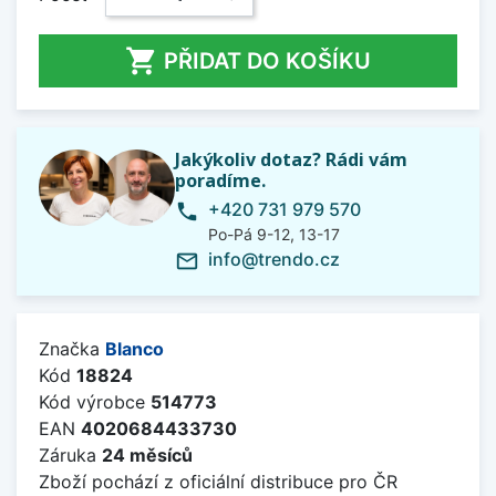

PŘIDAT DO KOŠÍKU
Jakýkoliv dotaz? Rádi vám
poradíme.
+420 731 979 570
phone
Po-Pá 9-12, 13-17
info@trendo.cz
mail_outline
Značka
Blanco
Kód
18824
Kód výrobce
514773
EAN
4020684433730
Záruka
24 měsíců
Zboží pochází z oficiální distribuce pro ČR