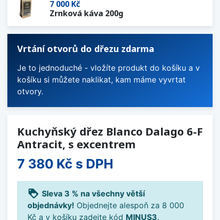
7 000 Kč
Zrnková káva 200g
Vrtání otvorů do dřezu zdarma
Je to jednoduché - vložíte produkt do košíku a v
košíku si můžete naklikat, kam máme vyvrtat
otvory.
Kuchyňský dřez Blanco Dalago 6-F
Antracit, s excentrem
7 380 Kč
s DPH
loyalty
Sleva 3 % na všechny větší
objednávky!
Objednejte alespoň za 8 000
Kč a v košíku zadejte kód
MINUS3
.