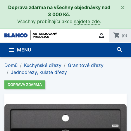
×
Doprava zdarma na všechny objednávky nad
3 000 Kč.
Všechny probíhající akce
najdete zde
.

shopping_cart
(0)
search

MENU
Domů
Kuchyňské dřezy
Granitové dřezy
Jednodřezy, kulaté dřezy
DOPRAVA ZDARMA