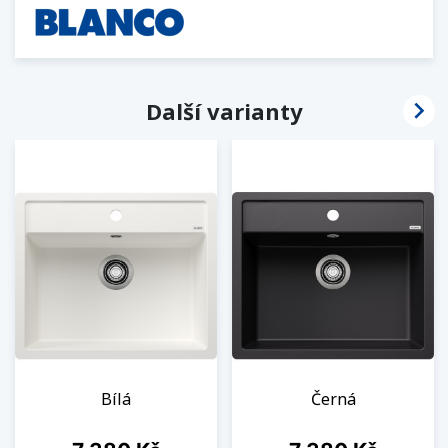

Další varianty
Bílá
Černá
Cena
Cena