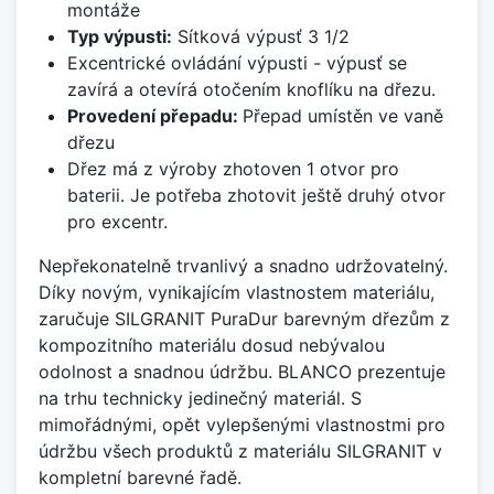
montáže
Typ výpusti:
Sítková výpusť 3 1/2
Excentrické ovládání výpusti - výpusť se
zavírá a otevírá otočením knoflíku na dřezu.
Provedení přepadu:
Přepad umístěn ve vaně
dřezu
Dřez má z výroby zhotoven 1 otvor pro
baterii. Je potřeba zhotovit ještě druhý otvor
pro excentr.
Nepřekonatelně trvanlivý a snadno udržovatelný.
Díky novým, vynikajícím vlastnostem materiálu,
zaručuje SILGRANIT PuraDur barevným dřezům z
kompozitního materiálu dosud nebývalou
odolnost a snadnou údržbu. BLANCO prezentuje
na trhu technicky jedinečný materiál. S
mimořádnými, opět vylepšenými vlastnostmi pro
údržbu všech produktů z materiálu SILGRANIT v
kompletní barevné řadě.