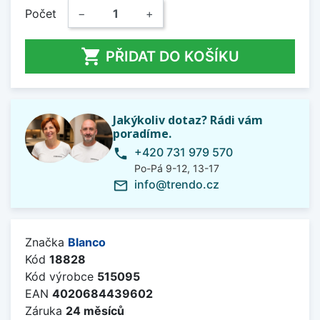
Počet
−
+

PŘIDAT DO KOŠÍKU
Jakýkoliv dotaz? Rádi vám
poradíme.
+420 731 979 570
phone
Po-Pá 9-12, 13-17
info@trendo.cz
mail_outline
Značka
Blanco
Kód
18828
Kód výrobce
515095
EAN
4020684439602
Záruka
24 měsíců