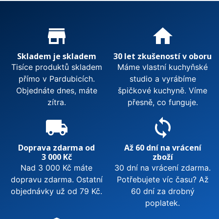
Proč nakupovat u nás?
store_mall_directory
home
Skladem je skladem
30 let zkušeností v oboru
Tisíce produktů skladem
Máme vlastní kuchyňské
přímo v Pardubicích.
studio a vyrábíme
Objednáte dnes, máte
špičkové kuchyně. Víme
zítra.
přesně, co funguje.
local_shipping
sync
Doprava zdarma od
Až 60 dní na vrácení
3 000 Kč
zboží
Nad 3 000 Kč máte
30 dní na vrácení zdarma.
dopravu zdarma. Ostatní
Potřebujete víc času? Až
objednávky už od 79 Kč.
60 dní za drobný
poplatek.