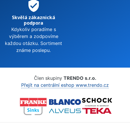
verified_user
Skvělá zákaznická
podpora
Kdykoliv poradíme s
výběrem a zodpovíme
každou otázku. Sortiment
známe poslepu.
Člen skupiny
TRENDO s.r.o.
Přejít na centrální eshop www.trendo.cz