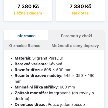
Cena
Cena
7 380 Kč
7 380 Kč
Běžně skladem
Na dotaz
Informace
Parametry zboží
O značce Blanco
Možnosti a ceny dopravy
Materiál:
Silgranit PuraDur
Barevná varianta:
Kávová
Rozměr dřezu:
605 x 500 mm
Rozměr dřezové nádoby:
545 x 350 x 190
mm
Minimální šířka skříňky:
600 mm
Způsob montáže:
Integrovaná (do roviny s
deskou)
Orientace dřezu:
Pouze jeden způsob