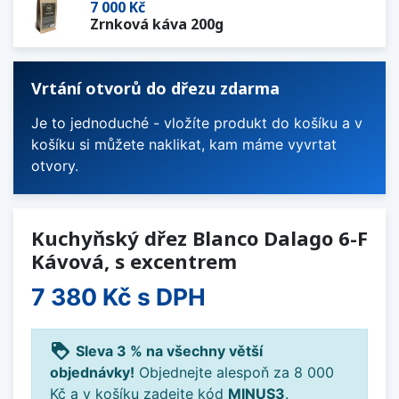
7 000 Kč
Zrnková káva 200g
Vrtání otvorů do dřezu zdarma
Je to jednoduché - vložíte produkt do košíku a v
košíku si můžete naklikat, kam máme vyvrtat
otvory.
Kuchyňský dřez Blanco Dalago 6-F
Kávová, s excentrem
7 380 Kč
s DPH
loyalty
Sleva 3 % na všechny větší
objednávky!
Objednejte alespoň za 8 000
Kč a v košíku zadejte kód
MINUS3
.