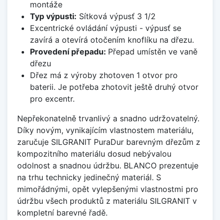
montáže
Typ výpusti:
Sítková výpusť 3 1/2
Excentrické ovládání výpusti - výpusť se
zavírá a otevírá otočením knoflíku na dřezu.
Provedení přepadu:
Přepad umístěn ve vaně
dřezu
Dřez má z výroby zhotoven 1 otvor pro
baterii. Je potřeba zhotovit ještě druhý otvor
pro excentr.
Nepřekonatelně trvanlivý a snadno udržovatelný.
Díky novým, vynikajícím vlastnostem materiálu,
zaručuje SILGRANIT PuraDur barevným dřezům z
kompozitního materiálu dosud nebývalou
odolnost a snadnou údržbu. BLANCO prezentuje
na trhu technicky jedinečný materiál. S
mimořádnými, opět vylepšenými vlastnostmi pro
údržbu všech produktů z materiálu SILGRANIT v
kompletní barevné řadě.