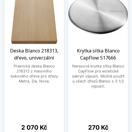
Deska Blanco 218313,
Krytka sítka Blanco
dřevo, univerzální
CapFlow 517666
Praktická deska Blanco
Nerezová krytka sítka Blanco
218313 z masivního
CapFlow pro estetické
bukového dřeva pro dřezy
zakrytí výpusti. Možné použít
Metra, Zia, Nova.
u všech dřezů Blanco s 3 1/2
výpustí.
Cena
Cena
2 070 Kč
270 Kč