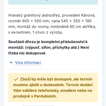
Hranatý granitový jednodřez, provedení Kávová,
rozměr 605 x 500 mm, vana 545 x 350 x 190
mm, montáž do roviny, minimálně 60 cm skříňka,
s excentrem, 1 otvor z výroby.
Součástí dřezu je kompletní příslušenství k
montáži. (výpusť, sifon, příchytky atd.) Není
třeba nic dokupovat.
expand_more
Více informací

Zboží by mělo být dostupné, ale termín
musíme zjistit u dodavatele. Termín dodání
Vám sdělíme telefonicky, emailem nebo na
prodejně v Pardubicích.