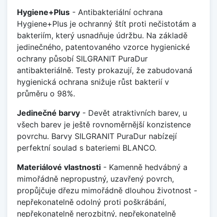
Hygiene+Plus
- Antibakteriální ochrana
Hygiene+Plus je ochranný štít proti nečistotám a
bakteriím, který usnadňuje údržbu. Na základě
jedinečného, patentovaného vzorce hygienické
ochrany působí SILGRANIT PuraDur
antibakteriálně. Testy prokazují, že zabudovaná
hygienická ochrana snižuje růst bakterií v
průměru o 98%.
Jedinečné barvy
- Devět atraktivních barev, u
všech barev je ještě rovnoměrnější konzistence
povrchu. Barvy SILGRANIT PuraDur nabízejí
perfektní soulad s bateriemi BLANCO.
Materiálové vlastnosti
- Kamenně hedvábný a
mimořádně nepropustný, uzavřený povrch,
propůjčuje dřezu mimořádně dlouhou životnost -
nepřekonatelně odolný proti poškrábání,
nepřekonatelně nerozbitný, nepřekonatelně