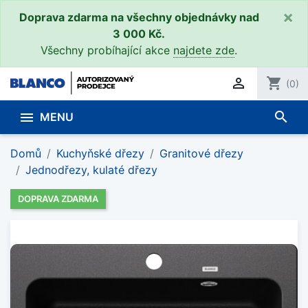
×
Doprava zdarma na všechny objednávky nad
3 000 Kč.
Všechny probíhající akce
najdete zde
.

shopping_cart
(0)
search

MENU
Domů
Kuchyňské dřezy
Granitové dřezy
Jednodřezy, kulaté dřezy
DOPRAVA ZDARMA