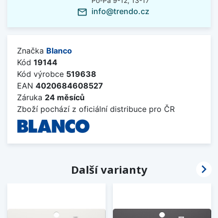
Po-Pá 9-12, 13-17
info@trendo.cz
mail_outline
Značka
Blanco
Kód
19144
Kód výrobce
519638
EAN
4020684608527
Záruka
24 měsíců
Zboží pochází z oficiální distribuce pro ČR

Další varianty