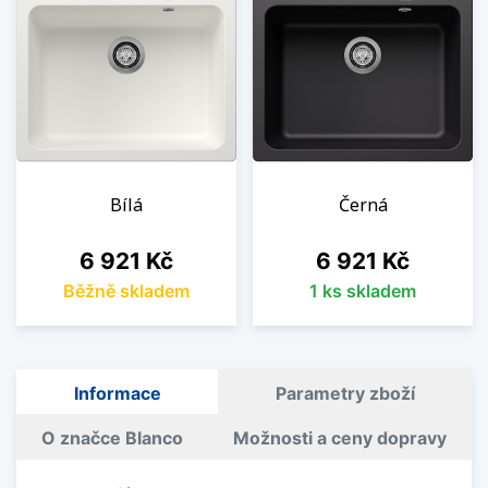
Bílá
Černá
Cena
Cena
6 921 Kč
6 921 Kč
Běžně skladem
1 ks skladem
Informace
Parametry zboží
O značce Blanco
Možnosti a ceny dopravy