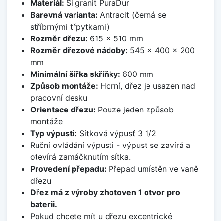
Materiál:
Silgranit PuraDur
Barevná varianta:
Antracit (černá se
stříbrnými třpytkami)
Rozměr dřezu:
615 x 510 mm
Rozměr dřezové nádoby:
545 x 400 x 200
mm
Minimální šířka skříňky:
600 mm
Způsob montáže:
Horní, dřez je usazen nad
pracovní desku
Orientace dřezu:
Pouze jeden způsob
montáže
Typ výpusti:
Sítková výpusť 3 1/2
Ruční ovládání výpusti - výpusť se zavírá a
otevírá zamáčknutím sítka.
Provedení přepadu:
Přepad umístěn ve vaně
dřezu
Dřez má z výroby zhotoven 1 otvor pro
baterii.
Pokud chcete mít u dřezu excentrické