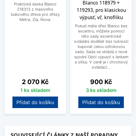
Blanco 118979 +
Praktická deska Blanco
119293, pro klasickou
218313 z masivního
bukového dřeva pro dřezy
výpusť, vč. knoflíku
Metra, Zia, Nova.
Pokud máte dřez Blanco bez
excentru, můžete pomocí
této sady excentrické
ovládání dodělat bez nutnosti
kupovat celou odtokovou
sadu. Sada se skládá z nové
spodní části výpusti s lankem
a sítka. V ceně je i chromový
ovládací...
Cena
Cena
2 070 Kč
900 Kč
1 ks skladem
3 ks skladem
Přidat do košíku
Přidat do košíku
SOUVISEJÍCÍ ČLÁNKY Z NAŠÍ PORADNY