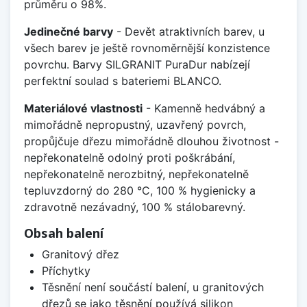
průměru o 98%.
Jedinečné barvy
- Devět atraktivních barev, u
všech barev je ještě rovnoměrnější konzistence
povrchu. Barvy SILGRANIT PuraDur nabízejí
perfektní soulad s bateriemi BLANCO.
Materiálové vlastnosti
- Kamenně hedvábný a
mimořádně nepropustný, uzavřený povrch,
propůjčuje dřezu mimořádně dlouhou životnost -
nepřekonatelně odolný proti poškrábání,
nepřekonatelně nerozbitný, nepřekonatelně
tepluvzdorný do 280 °C, 100 % hygienicky a
zdravotně nezávadný, 100 % stálobarevný.
Obsah balení
Granitový dřez
Příchytky
Těsnění není součástí balení, u granitových
dřezů se jako těsnění používá silikon