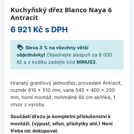
Kuchyňský dřez Blanco Naya 6
Antracit
6 921 Kč
s DPH
loyalty
Sleva 3 % na všechny větší
objednávky!
Objednejte alespoň za 8 000
Kč a v košíku zadejte kód
MINUS3
.
Hranatý granitový jednodřez, provedení Antracit,
rozměr 615 x 510 mm, vana 545 x 400 x 200
mm, horní montáž, minimálně 60 cm skříňka, 1
otvor z výroby.
Součástí dřezu je kompletní příslušenství k
montáži. (výpusť, sifon, příchytky atd.) Není
třeba nic dokupovat.