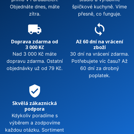
Objednáte dnes, máte
špičkové kuchyně. Víme
zítra.
přesně, co funguje.
local_shipping
sync
Doprava zdarma od
Až 60 dní na vrácení
3 000 Kč
zboží
Nad 3 000 Kč máte
30 dní na vrácení zdarma.
dopravu zdarma. Ostatní
Potřebujete víc času? Až
objednávky už od 79 Kč.
60 dní za drobný
poplatek.
verified_user
Skvělá zákaznická
podpora
Kdykoliv poradíme s
výběrem a zodpovíme
každou otázku. Sortiment