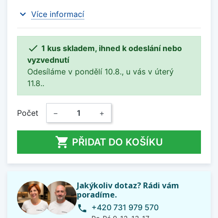
expand_more
Více informací

1 kus skladem, ihned k odeslání nebo
vyzvednutí
Odesíláme v pondělí 10.8., u vás v úterý
11.8..
Počet
−
+

PŘIDAT DO KOŠÍKU
Jakýkoliv dotaz? Rádi vám
poradíme.
+420 731 979 570
phone