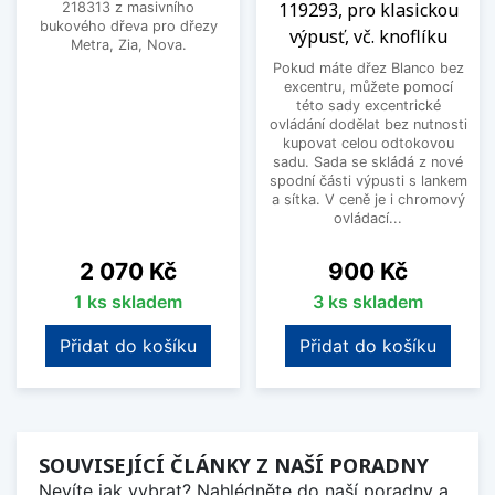
119293, pro klasickou
218313 z masivního
bukového dřeva pro dřezy
výpusť, vč. knoflíku
Metra, Zia, Nova.
Pokud máte dřez Blanco bez
excentru, můžete pomocí
této sady excentrické
ovládání dodělat bez nutnosti
kupovat celou odtokovou
sadu. Sada se skládá z nové
spodní části výpusti s lankem
a sítka. V ceně je i chromový
ovládací...
Cena
Cena
2 070 Kč
900 Kč
1 ks skladem
3 ks skladem
Přidat do košíku
Přidat do košíku
SOUVISEJÍCÍ ČLÁNKY Z NAŠÍ PORADNY
Nevíte jak vybrat? Nahlédněte do naší poradny a