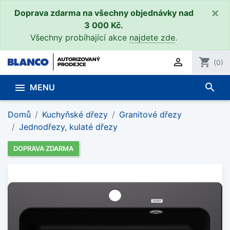
×
Doprava zdarma na všechny objednávky nad
3 000 Kč.
Všechny probíhající akce
najdete zde
.

shopping_cart
(0)
search

MENU
Domů
Kuchyňské dřezy
Granitové dřezy
Jednodřezy, kulaté dřezy
DOPRAVA ZDARMA