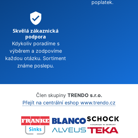
poplatek.
verified_user
Skvělá zákaznická
podpora
Kdykoliv poradíme s
výběrem a zodpovíme
každou otázku. Sortiment
známe poslepu.
Člen skupiny
TRENDO s.r.o.
Přejít na centrální eshop www.trendo.cz