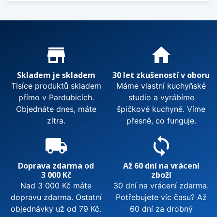
Proč nakupovat u nás?
store_mall_directory
home
Skladem je skladem
30 let zkušeností v oboru
Tisíce produktů skladem
Máme vlastní kuchyňské
přímo v Pardubicích.
studio a vyrábíme
Objednáte dnes, máte
špičkové kuchyně. Víme
zítra.
přesně, co funguje.
local_shipping
sync
Doprava zdarma od
Až 60 dní na vrácení
3 000 Kč
zboží
Nad 3 000 Kč máte
30 dní na vrácení zdarma.
dopravu zdarma. Ostatní
Potřebujete víc času? Až
objednávky už od 79 Kč.
60 dní za drobný