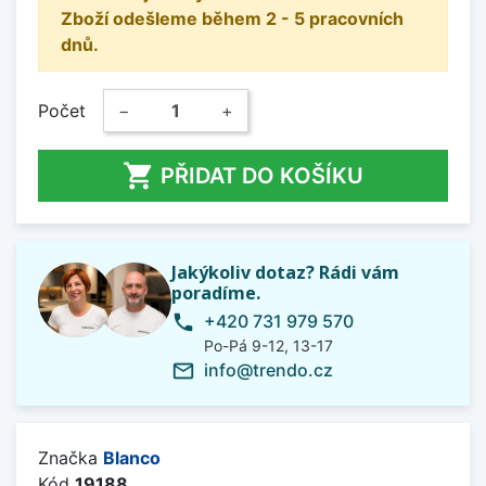
Zboží odešleme během 2 - 5 pracovních
dnů.
Počet
−
+

PŘIDAT DO KOŠÍKU
Jakýkoliv dotaz? Rádi vám
poradíme.
+420 731 979 570
phone
Po-Pá 9-12, 13-17
info@trendo.cz
mail_outline
Značka
Blanco
Kód
19188