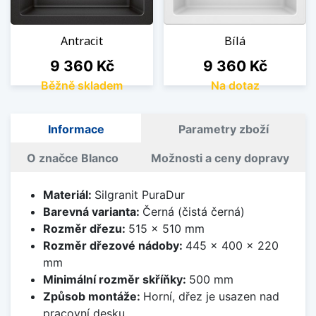
Antracit
Bílá
Cena
Cena
9 360 Kč
9 360 Kč
Běžně skladem
Na dotaz
Informace
Parametry zboží
O značce Blanco
Možnosti a ceny dopravy
Materiál:
Silgranit PuraDur
Barevná varianta:
Černá (čistá černá)
Rozměr dřezu:
515 x 510 mm
Rozměr dřezové nádoby:
445 x 400 x 220
mm
Minimální rozměr skříňky:
500 mm
Způsob montáže:
Horní, dřez je usazen nad
pracovní desku