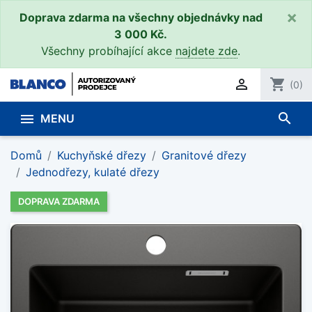
×
Doprava zdarma na všechny objednávky nad
3 000 Kč.
Všechny probíhající akce
najdete zde
.

shopping_cart
(0)
search

MENU
Domů
Kuchyňské dřezy
Granitové dřezy
Jednodřezy, kulaté dřezy
DOPRAVA ZDARMA