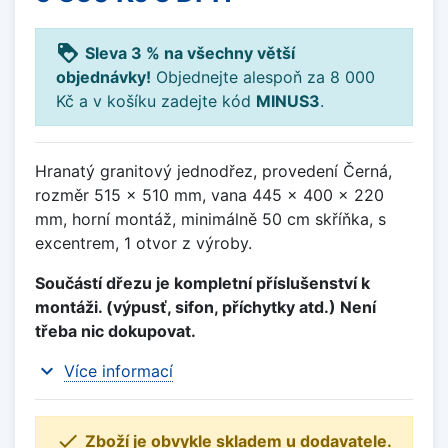
loyalty
Sleva 3 % na všechny větší
objednávky!
Objednejte alespoň za 8 000
Kč a v košíku zadejte kód
MINUS3
.
Hranatý granitový jednodřez, provedení Černá,
rozměr 515 x 510 mm, vana 445 x 400 x 220
mm, horní montáž, minimálně 50 cm skříňka, s
excentrem, 1 otvor z výroby.
Součástí dřezu je kompletní příslušenství k
montáži. (výpusť, sifon, příchytky atd.) Není
třeba nic dokupovat.
expand_more
Více informací

Zboží je obvykle skladem u dodavatele.