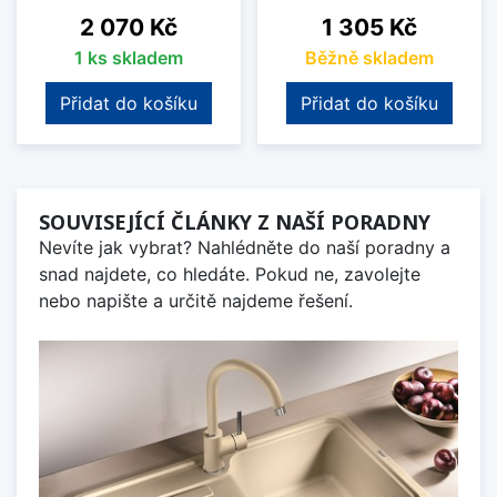
Cena
Cena
2 070 Kč
1 305 Kč
1 ks skladem
Běžně skladem
Přidat do košíku
Přidat do košíku
SOUVISEJÍCÍ ČLÁNKY Z NAŠÍ PORADNY
Nevíte jak vybrat? Nahlédněte do naší poradny a
snad najdete, co hledáte. Pokud ne, zavolejte
nebo napište a určitě najdeme řešení.