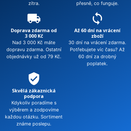
zítra.
přesně, co funguje.
local_shipping
sync
Doprava zdarma od
Až 60 dní na vrácení
3 000 Kč
zboží
Nad 3 000 Kč máte
30 dní na vrácení zdarma.
dopravu zdarma. Ostatní
Potřebujete víc času? Až
objednávky už od 79 Kč.
60 dní za drobný
poplatek.
verified_user
Skvělá zákaznická
podpora
Kdykoliv poradíme s
výběrem a zodpovíme
každou otázku. Sortiment
známe poslepu.