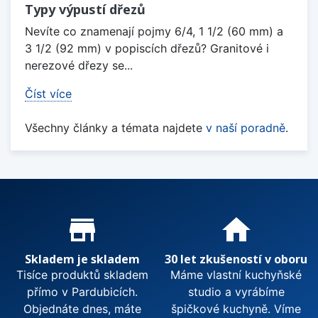
Typy výpustí dřezů
Nevíte co znamenají pojmy 6/4, 1 1/2 (60 mm) a
3 1/2 (92 mm) v popiscích dřezů? Granitové i
nerezové dřezy se...
Číst více
Všechny články a témata najdete
v naší poradně
.
Proč nakupovat u nás?
store_mall_directory
home
Skladem je skladem
30 let zkušeností v oboru
Tisíce produktů skladem
Máme vlastní kuchyňské
přímo v Pardubicích.
studio a vyrábíme
Objednáte dnes, máte
špičkové kuchyně. Víme