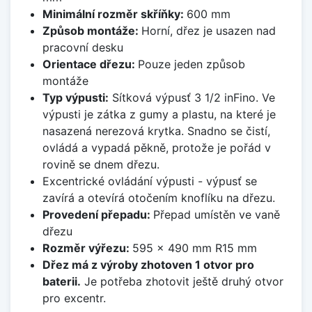
Minimální rozměr skříňky:
600 mm
Způsob montáže:
Horní, dřez je usazen nad
pracovní desku
Orientace dřezu:
Pouze jeden způsob
montáže
Typ výpusti:
Sítková výpusť 3 1/2 inFino. Ve
výpusti je zátka z gumy a plastu, na které je
nasazená nerezová krytka. Snadno se čistí,
ovládá a vypadá pěkně, protože je pořád v
rovině se dnem dřezu.
Excentrické ovládání výpusti - výpusť se
zavírá a otevírá otočením knoflíku na dřezu.
Provedení přepadu:
Přepad umístěn ve vaně
dřezu
Rozměr výřezu:
595 x 490 mm R15 mm
Dřez má z výroby zhotoven 1 otvor pro
baterii.
Je potřeba zhotovit ještě druhý otvor
pro excentr.