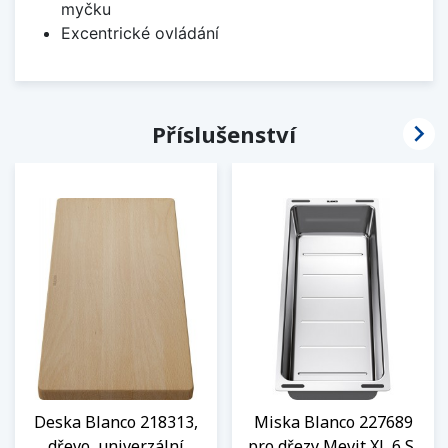
myčku
Excentrické ovládání

Příslušenství
Deska Blanco 218313,
Miska Blanco 227689
dřevo, univerzální
pro dřezy Mevit XL 6 S,