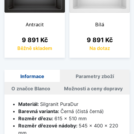
Antracit
Bílá
Cena
Cena
9 891 Kč
9 891 Kč
Běžně skladem
Na dotaz
Informace
Parametry zboží
O značce Blanco
Možnosti a ceny dopravy
Materiál:
Silgranit PuraDur
Barevná varianta:
Černá (čistá černá)
Rozměr dřezu:
615 x 510 mm
Rozměr dřezové nádoby:
545 x 400 x 220
mm