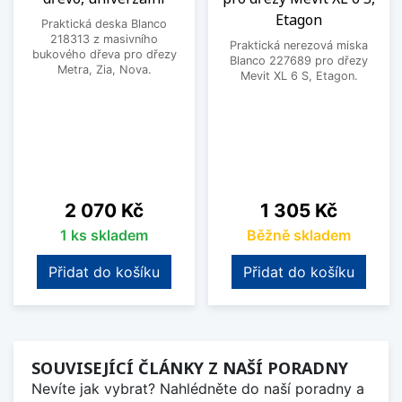
Etagon
Praktická deska Blanco
218313 z masivního
Praktická nerezová miska
bukového dřeva pro dřezy
Blanco 227689 pro dřezy
Metra, Zia, Nova.
Mevit XL 6 S, Etagon.
Cena
Cena
2 070 Kč
1 305 Kč
1 ks skladem
Běžně skladem
Přidat do košíku
Přidat do košíku
SOUVISEJÍCÍ ČLÁNKY Z NAŠÍ PORADNY
Nevíte jak vybrat? Nahlédněte do naší poradny a