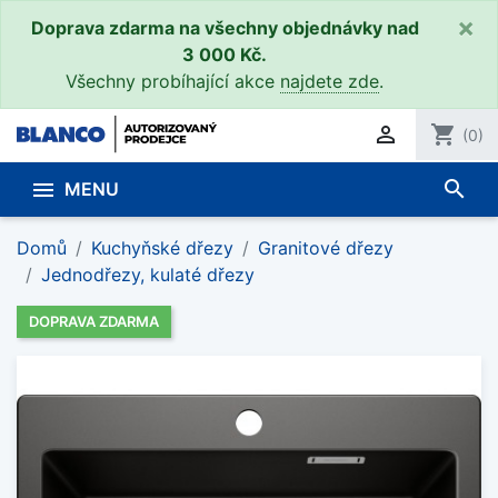
×
Doprava zdarma na všechny objednávky nad
3 000 Kč.
Všechny probíhající akce
najdete zde
.

shopping_cart
(0)
search

MENU
Domů
Kuchyňské dřezy
Granitové dřezy
Jednodřezy, kulaté dřezy
DOPRAVA ZDARMA