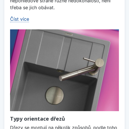
nepohledové straně různé nedokonalosti, není
třeba se jich obávat.
Číst více
Typy orientace dřezů
Dřezy se montují na několik způsobů, podle toho