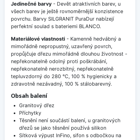
Jedinečné barvy
- Devět atraktivních barev, u
všech barev je ještě rovnoměrnější konzistence
povrchu. Barvy SILGRANIT PuraDur nabízejí
perfektní soulad s bateriemi BLANCO.
Materiálové vlastnosti
- Kamenně hedvábný a
mimořádně nepropustný, uzavřený povrch,
propůjčuje dřezu mimořádně dlouhou životnost -
nepřekonatelně odolný proti poškrábání,
nepřekonatelně nerozbitný, nepřekonatelně
tepluvzdorný do 280 °C, 100 % hygienicky a
zdravotně nezávadný, 100 % stálobarevný.
Obsah balení
Granitový dřez
Příchytky
Těsnění není součástí balení, u granitových
dřezů se jako těsnění používá silikon
Sítková výpust InFino, sifon s odbočkou na