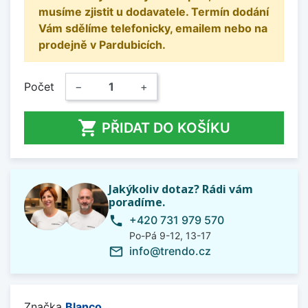
musíme zjistit u dodavatele. Termín dodání
Vám sdělíme telefonicky, emailem nebo na
prodejně v Pardubicích.
Počet
−
+

PŘIDAT DO KOŠÍKU
Jakýkoliv dotaz? Rádi vám
poradíme.
+420 731 979 570
phone
Po-Pá 9-12, 13-17
info@trendo.cz
mail_outline
Značka
Blanco