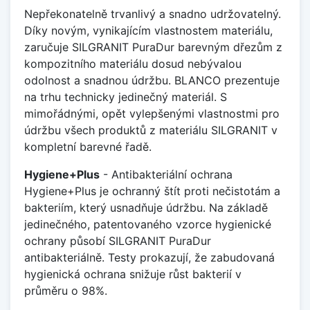
Nepřekonatelně trvanlivý a snadno udržovatelný.
Díky novým, vynikajícím vlastnostem materiálu,
zaručuje SILGRANIT PuraDur barevným dřezům z
kompozitního materiálu dosud nebývalou
odolnost a snadnou údržbu. BLANCO prezentuje
na trhu technicky jedinečný materiál. S
mimořádnými, opět vylepšenými vlastnostmi pro
údržbu všech produktů z materiálu SILGRANIT v
kompletní barevné řadě.
Hygiene+Plus
- Antibakteriální ochrana
Hygiene+Plus je ochranný štít proti nečistotám a
bakteriím, který usnadňuje údržbu. Na základě
jedinečného, patentovaného vzorce hygienické
ochrany působí SILGRANIT PuraDur
antibakteriálně. Testy prokazují, že zabudovaná
hygienická ochrana snižuje růst bakterií v
průměru o 98%.