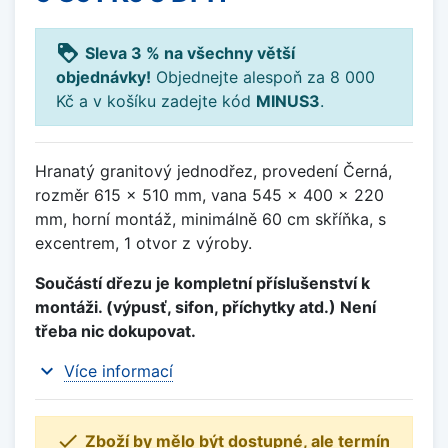
loyalty
Sleva 3 % na všechny větší
objednávky!
Objednejte alespoň za 8 000
Kč a v košíku zadejte kód
MINUS3
.
Hranatý granitový jednodřez, provedení Černá,
rozměr 615 x 510 mm, vana 545 x 400 x 220
mm, horní montáž, minimálně 60 cm skříňka, s
excentrem, 1 otvor z výroby.
Součástí dřezu je kompletní příslušenství k
montáži. (výpusť, sifon, příchytky atd.) Není
třeba nic dokupovat.
expand_more
Více informací

Zboží by mělo být dostupné, ale termín