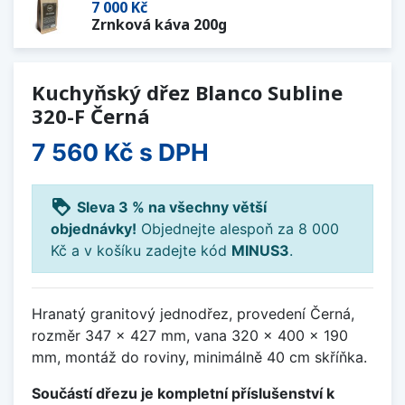
7 000 Kč
Zrnková káva 200g
Kuchyňský dřez Blanco Subline
320-F Černá
7 560 Kč
s DPH
loyalty
Sleva 3 % na všechny větší
objednávky!
Objednejte alespoň za 8 000
Kč a v košíku zadejte kód
MINUS3
.
Hranatý granitový jednodřez, provedení Černá,
rozměr 347 x 427 mm, vana 320 x 400 x 190
mm, montáž do roviny, minimálně 40 cm skříňka.
Součástí dřezu je kompletní příslušenství k