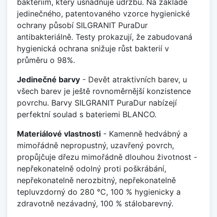
bakteriím, který usnadňuje údržbu. Na základě
jedinečného, patentovaného vzorce hygienické
ochrany působí SILGRANIT PuraDur
antibakteriálně. Testy prokazují, že zabudovaná
hygienická ochrana snižuje růst bakterií v
průměru o 98%.
Jedinečné barvy
- Devět atraktivních barev, u
všech barev je ještě rovnoměrnější konzistence
povrchu. Barvy SILGRANIT PuraDur nabízejí
perfektní soulad s bateriemi BLANCO.
Materiálové vlastnosti
- Kamenně hedvábný a
mimořádně nepropustný, uzavřený povrch,
propůjčuje dřezu mimořádně dlouhou životnost -
nepřekonatelně odolný proti poškrábání,
nepřekonatelně nerozbitný, nepřekonatelně
tepluvzdorný do 280 °C, 100 % hygienicky a
zdravotně nezávadný, 100 % stálobarevný.