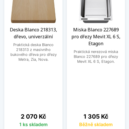
Deska Blanco 218313,
Miska Blanco 227689
dřevo, univerzální
pro dřezy Mevit XL 6 S,
Etagon
Praktická deska Blanco
218313 z masivního
Praktická nerezová miska
bukového dřeva pro dřezy
Blanco 227689 pro dřezy
Metra, Zia, Nova.
Mevit XL 6 S, Etagon.
Cena
Cena
2 070 Kč
1 305 Kč
1 ks skladem
Běžně skladem