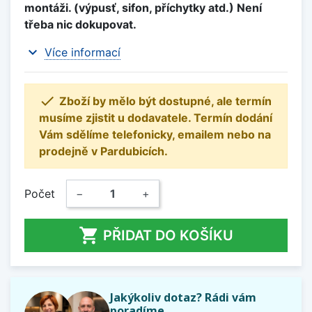
montáži. (výpusť, sifon, příchytky atd.) Není
třeba nic dokupovat.
expand_more
Více informací

Zboží by mělo být dostupné, ale termín
musíme zjistit u dodavatele. Termín dodání
Vám sdělíme telefonicky, emailem nebo na
prodejně v Pardubicích.
Počet
−
+

PŘIDAT DO KOŠÍKU
Jakýkoliv dotaz? Rádi vám
poradíme.