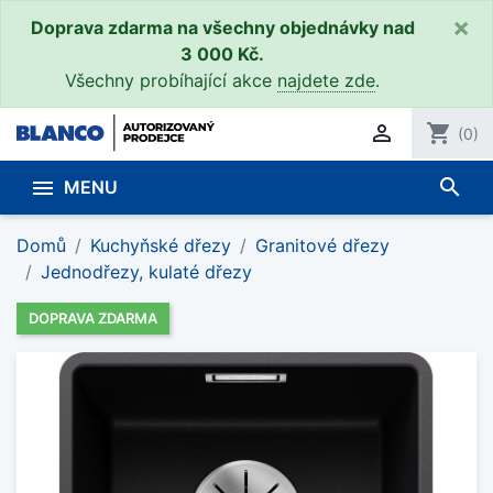
×
Doprava zdarma na všechny objednávky nad
3 000 Kč.
Všechny probíhající akce
najdete zde
.

shopping_cart
(0)
search

MENU
Domů
Kuchyňské dřezy
Granitové dřezy
Jednodřezy, kulaté dřezy
DOPRAVA ZDARMA