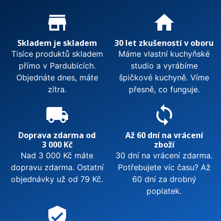
Proč nakupovat u nás?
store_mall_directory
home
Skladem je skladem
30 let zkušeností v oboru
Tisíce produktů skladem
Máme vlastní kuchyňské
přímo v Pardubicích.
studio a vyrábíme
Objednáte dnes, máte
špičkové kuchyně. Víme
zítra.
přesně, co funguje.
local_shipping
sync
Doprava zdarma od
Až 60 dní na vrácení
3 000 Kč
zboží
Nad 3 000 Kč máte
30 dní na vrácení zdarma.
dopravu zdarma. Ostatní
Potřebujete víc času? Až
objednávky už od 79 Kč.
60 dní za drobný
poplatek.
verified_user