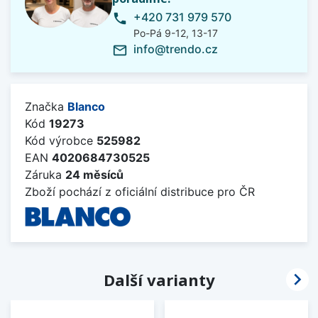
+420 731 979 570
phone
Po-Pá 9-12, 13-17
info@trendo.cz
mail_outline
Značka
Blanco
Kód
19273
Kód výrobce
525982
EAN
4020684730525
Záruka
24 měsíců
Zboží pochází z oficiální distribuce pro ČR

Další varianty