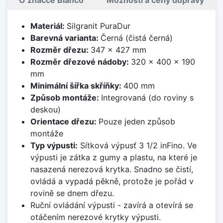
O značce Blanco
Možnosti a ceny dopravy
Materiál:
Silgranit PuraDur
Barevná varianta:
Černá (čistá černá)
Rozměr dřezu:
347 x 427 mm
Rozměr dřezové nádoby:
320 x 400 x 190
mm
Minimální šířka skříňky:
400 mm
Způsob montáže:
Integrovaná (do roviny s
deskou)
Orientace dřezu:
Pouze jeden způsob
montáže
Typ výpusti:
Sítková výpusť 3 1/2 inFino. Ve
výpusti je zátka z gumy a plastu, na které je
nasazená nerezová krytka. Snadno se čistí,
ovládá a vypadá pěkně, protože je pořád v
rovině se dnem dřezu.
Ruční ovládání výpusti - zavírá a otevírá se
otáčením nerezové krytky výpusti.