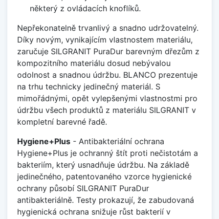
některý z ovládacích knoflíků.
Nepřekonatelně trvanlivý a snadno udržovatelný.
Díky novým, vynikajícím vlastnostem materiálu,
zaručuje SILGRANIT PuraDur barevným dřezům z
kompozitního materiálu dosud nebývalou
odolnost a snadnou údržbu. BLANCO prezentuje
na trhu technicky jedinečný materiál. S
mimořádnými, opět vylepšenými vlastnostmi pro
údržbu všech produktů z materiálu SILGRANIT v
kompletní barevné řadě.
Hygiene+Plus
- Antibakteriální ochrana
Hygiene+Plus je ochranný štít proti nečistotám a
bakteriím, který usnadňuje údržbu. Na základě
jedinečného, patentovaného vzorce hygienické
ochrany působí SILGRANIT PuraDur
antibakteriálně. Testy prokazují, že zabudovaná
hygienická ochrana snižuje růst bakterií v