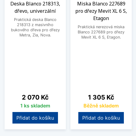
Deska Blanco 218313,
Miska Blanco 227689
dřevo, univerzální
pro dřezy Mevit XL 6 S,
Etagon
Praktická deska Blanco
218313 z masivního
Praktická nerezová miska
bukového dřeva pro dřezy
Blanco 227689 pro dřezy
Metra, Zia, Nova.
Mevit XL 6 S, Etagon.
Cena
Cena
2 070 Kč
1 305 Kč
1 ks skladem
Běžně skladem
Přidat do košíku
Přidat do košíku