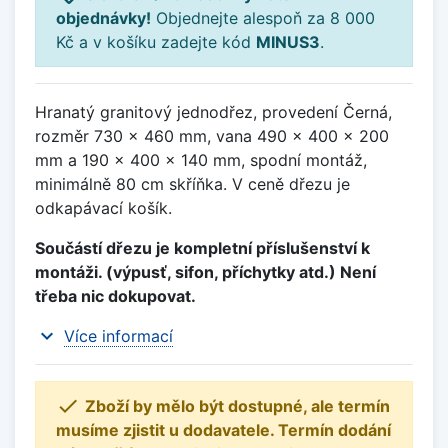
objednávky!
Objednejte alespoň za 8 000
Kč a v košíku zadejte kód
MINUS3
.
Hranatý granitový jednodřez, provedení Černá,
rozměr 730 x 460 mm, vana 490 x 400 x 200
mm a 190 x 400 x 140 mm, spodní montáž,
minimálně 80 cm skříňka. V ceně dřezu je
odkapávací košík.
Součástí dřezu je kompletní příslušenství k
montáži. (výpusť, sifon, příchytky atd.) Není
třeba nic dokupovat.
expand_more
Více informací

Zboží by mělo být dostupné, ale termín
musíme zjistit u dodavatele. Termín dodání