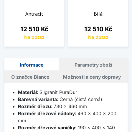
Antracit
Bílá
Cena
Cena
12 510 Kč
12 510 Kč
Na dotaz
Na dotaz
Informace
Parametry zboží
O značce Blanco
Možnosti a ceny dopravy
Materiál:
Silgranit PuraDur
Barevná varianta:
Černá (čistá černá)
Rozměr dřezu:
730 x 460 mm
Rozměr dřezové nádoby:
490 x 400 x 200
mm
Rozměr dřezové vaničky:
190 x 400 x 140