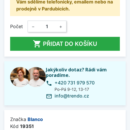
Vám sdělíme telefonicky, emailem nebo na
prodejně v Pardubicích.
Počet
−
+

PŘIDAT DO KOŠÍKU
Jakýkoliv dotaz? Rádi vám
poradíme.
+420 731 979 570
phone
Po-Pá 9-12, 13-17
info@trendo.cz
mail_outline
Značka
Blanco
Kód
19351