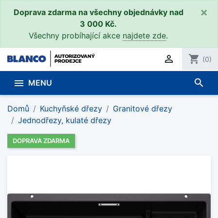
×
Doprava zdarma na všechny objednávky nad
3 000 Kč.
Všechny probíhající akce
najdete zde
.

shopping_cart
(0)
search

MENU
Domů
Kuchyňské dřezy
Granitové dřezy
Jednodřezy, kulaté dřezy
DOPRAVA ZDARMA