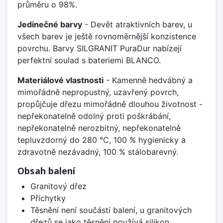
průměru o 98%.
Jedinečné barvy
- Devět atraktivních barev, u
všech barev je ještě rovnoměrnější konzistence
povrchu. Barvy SILGRANIT PuraDur nabízejí
perfektní soulad s bateriemi BLANCO.
Materiálové vlastnosti
- Kamenně hedvábný a
mimořádně nepropustný, uzavřený povrch,
propůjčuje dřezu mimořádně dlouhou životnost -
nepřekonatelně odolný proti poškrábání,
nepřekonatelně nerozbitný, nepřekonatelně
tepluvzdorný do 280 °C, 100 % hygienicky a
zdravotně nezávadný, 100 % stálobarevný.
Obsah balení
Granitový dřez
Příchytky
Těsnění není součástí balení, u granitových
dřezů se jako těsnění používá silikon