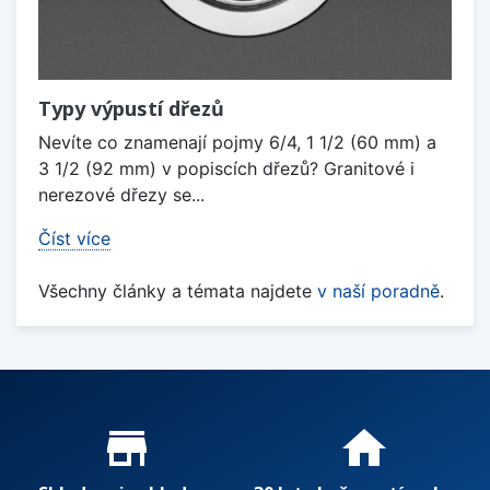
Typy výpustí dřezů
Nevíte co znamenají pojmy 6/4, 1 1/2 (60 mm) a
3 1/2 (92 mm) v popiscích dřezů? Granitové i
nerezové dřezy se...
Číst více
Všechny články a témata najdete
v naší poradně
.
Proč nakupovat u nás?
store_mall_directory
home