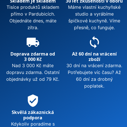
Skladem je skladem
30 let zkušeností v oboru
Tisíce produktů skladem
Máme vlastní kuchyňské
přímo v Pardubicích.
studio a vyrábíme
Objednáte dnes, máte
špičkové kuchyně. Víme
zítra.
přesně, co funguje.
local_shipping
sync
Doprava zdarma od
Až 60 dní na vrácení
3 000 Kč
zboží
Nad 3 000 Kč máte
30 dní na vrácení zdarma.
dopravu zdarma. Ostatní
Potřebujete víc času? Až
objednávky už od 79 Kč.
60 dní za drobný
poplatek.
verified_user
Skvělá zákaznická
podpora
Kdykoliv poradíme s