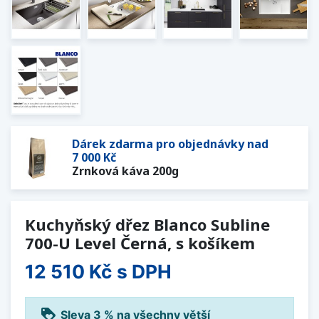
Dárek zdarma pro objednávky nad
7 000 Kč
Zrnková káva 200g
Kuchyňský dřez Blanco Subline
700-U Level Černá, s košíkem
12 510 Kč
s DPH
loyalty
Sleva 3 % na všechny větší