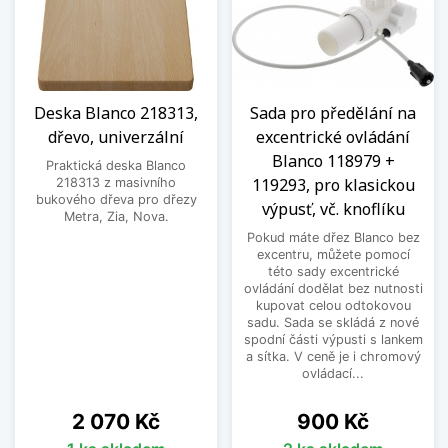
Deska Blanco 218313,
Sada pro předělání na
dřevo, univerzální
excentrické ovládání
Blanco 118979 +
Praktická deska Blanco
119293, pro klasickou
218313 z masivního
bukového dřeva pro dřezy
výpusť, vč. knoflíku
Metra, Zia, Nova.
Pokud máte dřez Blanco bez
excentru, můžete pomocí
této sady excentrické
ovládání dodělat bez nutnosti
kupovat celou odtokovou
sadu. Sada se skládá z nové
spodní části výpusti s lankem
a sítka. V ceně je i chromový
ovládací...
Cena
Cena
2 070 Kč
900 Kč