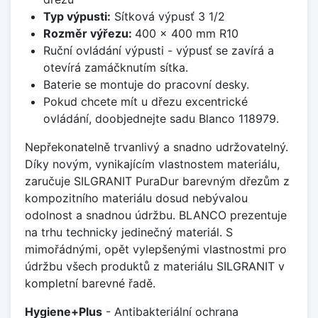
Typ výpusti:
Sítková výpusť 3 1/2
Rozměr výřezu:
400 x 400 mm R10
Ruční ovládání výpusti - výpusť se zavírá a
otevírá zamáčknutím sítka.
Baterie se montuje do pracovní desky.
Pokud chcete mít u dřezu excentrické
ovládání, doobjednejte sadu Blanco 118979.
Nepřekonatelně trvanlivý a snadno udržovatelný.
Díky novým, vynikajícím vlastnostem materiálu,
zaručuje SILGRANIT PuraDur barevným dřezům z
kompozitního materiálu dosud nebývalou
odolnost a snadnou údržbu. BLANCO prezentuje
na trhu technicky jedinečný materiál. S
mimořádnými, opět vylepšenými vlastnostmi pro
údržbu všech produktů z materiálu SILGRANIT v
kompletní barevné řadě.
Hygiene+Plus
- Antibakteriální ochrana