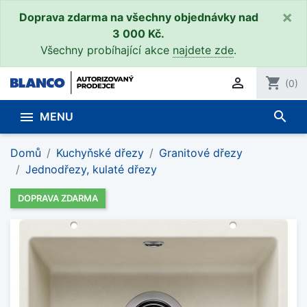
×
Doprava zdarma na všechny objednávky nad
3 000 Kč.
Všechny probíhající akce
najdete zde
.

shopping_cart
(0)
search

MENU
Domů
Kuchyňské dřezy
Granitové dřezy
Jednodřezy, kulaté dřezy
DOPRAVA ZDARMA