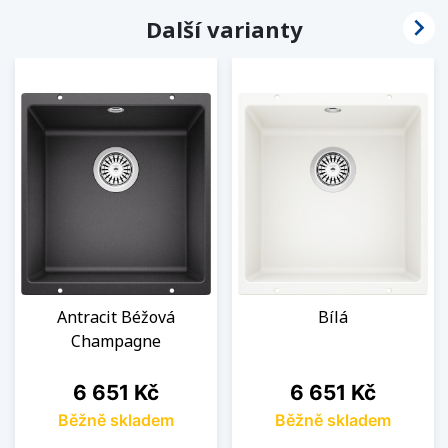

Další varianty
Antracit Béžová
Bílá
Champagne
Cena
Cena
6 651 Kč
6 651 Kč
Běžně skladem
Běžně skladem