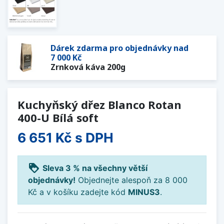
Dárek zdarma pro objednávky nad
7 000 Kč
Zrnková káva 200g
Kuchyňský dřez Blanco Rotan
400-U Bílá soft
6 651 Kč
s DPH
loyalty
Sleva 3 % na všechny větší
objednávky!
Objednejte alespoň za 8 000
Kč a v košíku zadejte kód
MINUS3
.