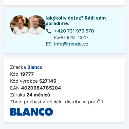
Jakýkoliv dotaz? Rádi vám
poradíme.
+420 731 979 570
phone
Po-Pá 9-12, 13-17
info@trendo.cz
mail_outline
Značka
Blanco
Kód
19777
Kód výrobce
527145
EAN
4020684785204
Záruka
24 měsíců
Zboží pochází z oficiální distribuce pro ČR