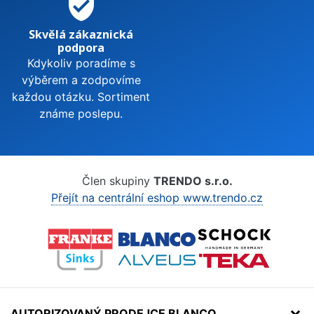
verified_user
Skvělá zákaznická
podpora
Kdykoliv poradíme s
výběrem a zodpovíme
každou otázku. Sortiment
známe poslepu.
Člen skupiny
TRENDO s.r.o.
Přejít na centrální eshop www.trendo.cz
AUTORIZOVANÝ PRODEJCE BLANCO