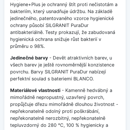
Hygiene+Plus je ochranný štít proti nečistotám a
bakteriím, který usnadňuje údržbu. Na základě
jedinečného, patentovaného vzorce hygienické
ochrany působí SILGRANIT PuraDur
antibakteriálně. Testy prokazují, že zabudovaná
hygienická ochrana snižuje růst bakterií v
průměru o 98%.
Jedinečné barvy
- Devět atraktivních barev, u
všech barev je ještě rovnoměrnější konzistence
povrchu. Barvy SILGRANIT PuraDur nabízejí
perfektní soulad s bateriemi BLANCO.
Materiálové vlastnosti
- Kamenně hedvábný a
mimořádně nepropustný, uzavřený povrch,
propůjčuje dřezu mimořádně dlouhou životnost -
nepřekonatelně odolný proti poškrábání,
nepřekonatelně nerozbitný, nepřekonatelně
tepluvzdorný do 280 °C, 100 % hygienicky a