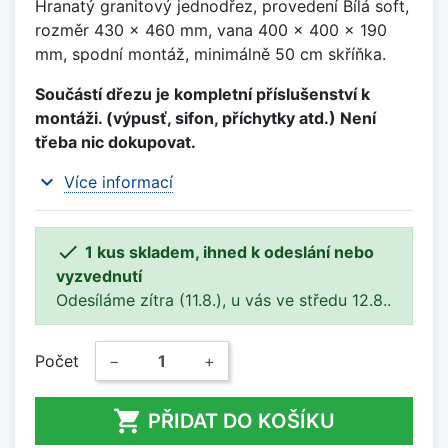
Hranatý granitový jednodřez, provedení Bílá soft,
rozměr 430 x 460 mm, vana 400 x 400 x 190
mm, spodní montáž, minimálně 50 cm skříňka.
Součástí dřezu je kompletní příslušenství k
montáži. (výpusť, sifon, příchytky atd.) Není
třeba nic dokupovat.
expand_more
Více informací

1 kus skladem, ihned k odeslání nebo
vyzvednutí
Odesíláme zítra (11.8.), u vás ve středu 12.8..
Počet
−
+

PŘIDAT DO KOŠÍKU