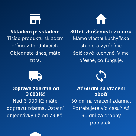
Proč nakupovat u nás?
store_mall_directory
home
Skladem je skladem
30 let zkušeností v oboru
Tisíce produktů skladem
Máme vlastní kuchyňské
přímo v Pardubicích.
studio a vyrábíme
Objednáte dnes, máte
špičkové kuchyně. Víme
zítra.
přesně, co funguje.
local_shipping
sync
Doprava zdarma od
Až 60 dní na vrácení
3 000 Kč
zboží
Nad 3 000 Kč máte
30 dní na vrácení zdarma.
dopravu zdarma. Ostatní
Potřebujete víc času? Až
objednávky už od 79 Kč.
60 dní za drobný
poplatek.