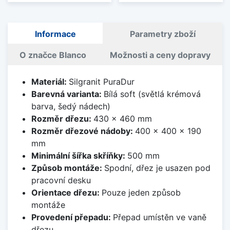
Informace
Parametry zboží
O značce Blanco
Možnosti a ceny dopravy
Materiál:
Silgranit PuraDur
Barevná varianta:
Bílá soft (světlá krémová
barva, šedý nádech)
Rozměr dřezu:
430 x 460 mm
Rozměr dřezové nádoby:
400 x 400 x 190
mm
Minimální šířka skříňky:
500 mm
Způsob montáže:
Spodní, dřez je usazen pod
pracovní desku
Orientace dřezu:
Pouze jeden způsob
montáže
Provedení přepadu:
Přepad umístěn ve vaně
dřezu