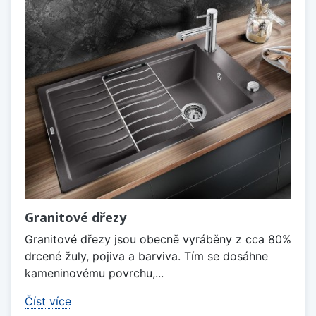
Granitové dřezy
Granitové dřezy jsou obecně vyráběny z cca 80%
drcené žuly, pojiva a barviva. Tím se dosáhne
kameninovému povrchu,...
Číst více