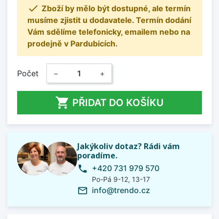

Zboží by mělo být dostupné, ale termín
musíme zjistit u dodavatele. Termín dodání
Vám sdělíme telefonicky, emailem nebo na
prodejně v Pardubicích.
Počet
−
+

PŘIDAT DO KOŠÍKU
Jakýkoliv dotaz? Rádi vám
poradíme.
+420 731 979 570
phone
Po-Pá 9-12, 13-17
info@trendo.cz
mail_outline