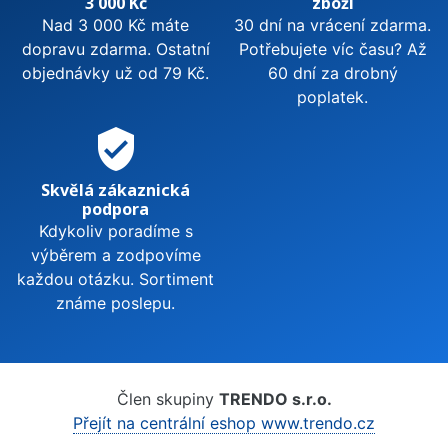
3 000 Kč
zboží
Nad 3 000 Kč máte
30 dní na vrácení zdarma.
dopravu zdarma. Ostatní
Potřebujete víc času? Až
objednávky už od 79 Kč.
60 dní za drobný
poplatek.
verified_user
Skvělá zákaznická
podpora
Kdykoliv poradíme s
výběrem a zodpovíme
každou otázku. Sortiment
známe poslepu.
Člen skupiny
TRENDO s.r.o.
Přejít na centrální eshop www.trendo.cz