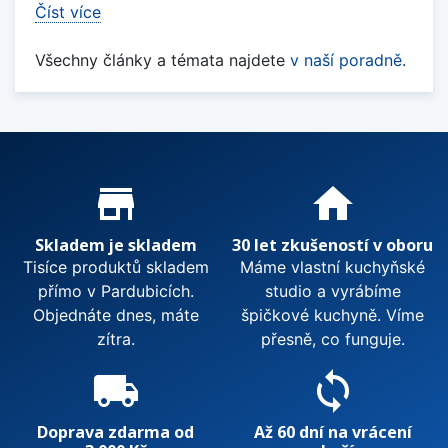
Číst více
Všechny články a témata najdete
v naší poradně
.
Proč nakupovat u nás?
store_mall_directory
home
Skladem je skladem
30 let zkušeností v oboru
Tisíce produktů skladem
Máme vlastní kuchyňské
přímo v Pardubicích.
studio a vyrábíme
Objednáte dnes, máte
špičkové kuchyně. Víme
zítra.
přesně, co funguje.
local_shipping
sync
Doprava zdarma od
Až 60 dní na vrácení