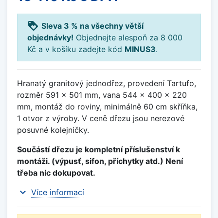
loyalty
Sleva 3 % na všechny větší
objednávky!
Objednejte alespoň za 8 000
Kč a v košíku zadejte kód
MINUS3
.
Hranatý granitový jednodřez, provedení Tartufo,
rozměr 591 x 501 mm, vana 544 x 400 x 220
mm, montáž do roviny, minimálně 60 cm skříňka,
1 otvor z výroby. V ceně dřezu jsou nerezové
posuvné kolejničky.
Součástí dřezu je kompletní příslušenství k
montáži. (výpusť, sifon, příchytky atd.) Není
třeba nic dokupovat.
expand_more
Více informací