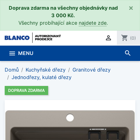
×
Doprava zdarma na všechny objednávky nad
3 000 Kč.
Všechny probíhající akce
najdete zde
.

shopping_cart
(0)
search

MENU
Domů
Kuchyňské dřezy
Granitové dřezy
Jednodřezy, kulaté dřezy
DOPRAVA ZDARMA