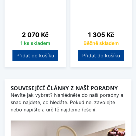
Cena
Cena
2 070 Kč
1 305 Kč
1 ks skladem
Běžně skladem
Přidat do košíku
Přidat do košíku
SOUVISEJÍCÍ ČLÁNKY Z NAŠÍ PORADNY
Nevíte jak vybrat? Nahlédněte do naší poradny a
snad najdete, co hledáte. Pokud ne, zavolejte
nebo napište a určitě najdeme řešení.