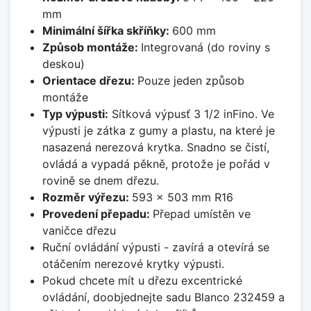
mm
Minimální šířka skříňky:
600 mm
Způsob montáže:
Integrovaná (do roviny s
deskou)
Orientace dřezu:
Pouze jeden způsob
montáže
Typ výpusti:
Sítková výpusť 3 1/2 inFino. Ve
výpusti je zátka z gumy a plastu, na které je
nasazená nerezová krytka. Snadno se čistí,
ovládá a vypadá pěkně, protože je pořád v
rovině se dnem dřezu.
Rozměr výřezu:
593 x 503 mm R16
Provedení přepadu:
Přepad umístěn ve
vaničce dřezu
Ruční ovládání výpusti - zavírá a otevírá se
otáčením nerezové krytky výpusti.
Pokud chcete mít u dřezu excentrické
ovládání, doobjednejte sadu Blanco 232459 a