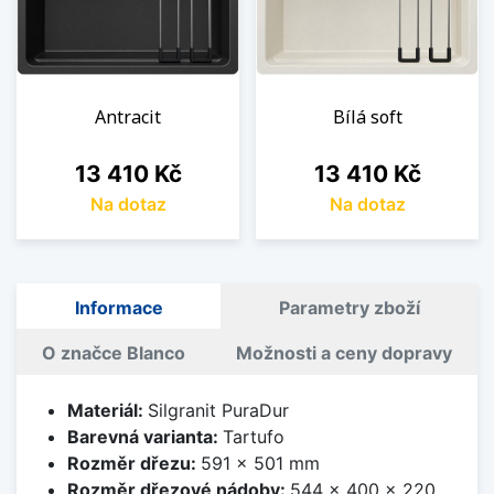
Antracit
Bílá soft
Cena
Cena
13 410 Kč
13 410 Kč
Na dotaz
Na dotaz
Informace
Parametry zboží
O značce Blanco
Možnosti a ceny dopravy
Materiál:
Silgranit PuraDur
Barevná varianta:
Tartufo
Rozměr dřezu:
591 x 501 mm
Rozměr dřezové nádoby:
544 x 400 x 220