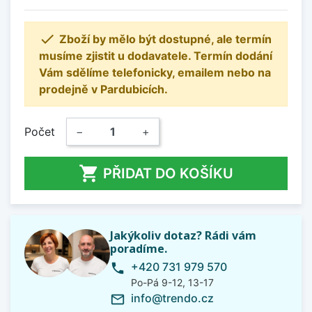

Zboží by mělo být dostupné, ale termín
musíme zjistit u dodavatele. Termín dodání
Vám sdělíme telefonicky, emailem nebo na
prodejně v Pardubicích.
Počet
−
+

PŘIDAT DO KOŠÍKU
Jakýkoliv dotaz? Rádi vám
poradíme.
+420 731 979 570
phone
Po-Pá 9-12, 13-17
info@trendo.cz
mail_outline