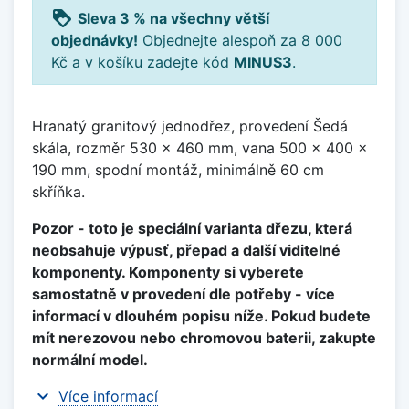
loyalty
Sleva 3 % na všechny větší
objednávky!
Objednejte alespoň za 8 000
Kč a v košíku zadejte kód
MINUS3
.
Hranatý granitový jednodřez, provedení Šedá
skála, rozměr 530 x 460 mm, vana 500 x 400 x
190 mm, spodní montáž, minimálně 60 cm
skříňka.
Pozor - toto je speciální varianta dřezu, která
neobsahuje výpusť, přepad a další viditelné
komponenty. Komponenty si vyberete
samostatně v provedení dle potřeby - více
informací v dlouhém popisu níže. Pokud budete
mít nerezovou nebo chromovou baterii, zakupte
normální model.
expand_more
Více informací