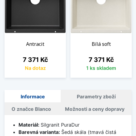
Antracit
Bílá soft
Cena
Cena
7 371 Kč
7 371 Kč
Na dotaz
1 ks skladem
Informace
Parametry zboží
O značce Blanco
Možnosti a ceny dopravy
Materiál:
Silgranit PuraDur
Barevná varianta:
Šedá skála (tmavá čistá