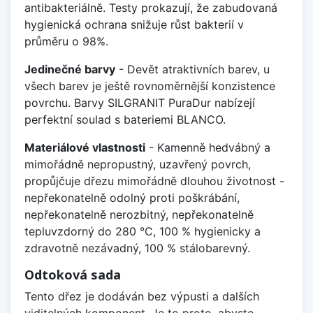
antibakteriálně. Testy prokazují, že zabudovaná
hygienická ochrana snižuje růst bakterií v
průměru o 98%.
Jedinečné barvy
- Devět atraktivních barev, u
všech barev je ještě rovnoměrnější konzistence
povrchu. Barvy SILGRANIT PuraDur nabízejí
perfektní soulad s bateriemi BLANCO.
Materiálové vlastnosti
- Kamenně hedvábný a
mimořádně nepropustný, uzavřený povrch,
propůjčuje dřezu mimořádně dlouhou životnost -
nepřekonatelně odolný proti poškrábání,
nepřekonatelně nerozbitný, nepřekonatelně
tepluvzdorný do 280 °C, 100 % hygienicky a
zdravotně nezávadný, 100 % stálobarevný.
Odtoková sada
Tento dřez je dodáván bez výpusti a dalších