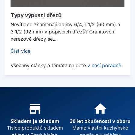
Typy výpustí dřezů
Nevíte co znamenají pojmy 6/4, 1 1/2 (60 mm) a
3 1/2 (92 mm) v popiscích dřezů? Granitové i
nerezové dřezy se...
Číst více
Všechny články a témata najdete
v naší poradně
.
Proč nakupovat u nás?
store_mall_directory
home
Skladem je skladem
30 let zkušeností v oboru
Tisíce produktů skladem
Máme vlastní kuchyňské
přímo v Pardubicích.
studio a vyrábíme