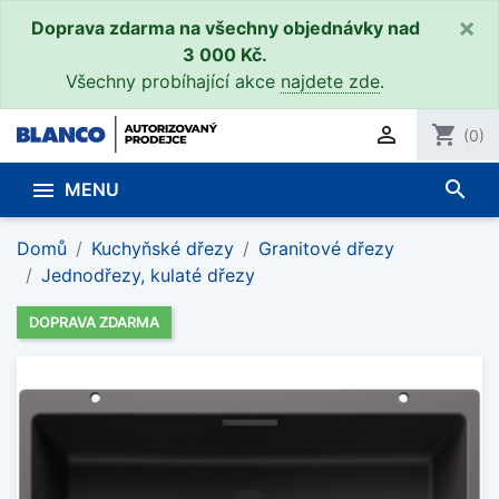
×
Doprava zdarma na všechny objednávky nad
3 000 Kč.
Všechny probíhající akce
najdete zde
.

shopping_cart
(0)
search

MENU
Domů
Kuchyňské dřezy
Granitové dřezy
Jednodřezy, kulaté dřezy
DOPRAVA ZDARMA