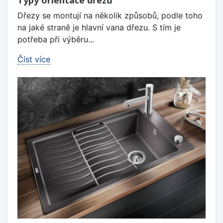
Typy orientace dřezů
Dřezy se montují na několik způsobů, podle toho
na jaké straně je hlavní vana dřezu. S tím je
potřeba při výběru...
Číst více