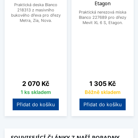
Etagon
Praktická deska Blanco
218313 z masivního
Praktická nerezová miska
bukového dřeva pro dřezy
Blanco 227689 pro dřezy
Metra, Zia, Nova.
Mevit XL 6 S, Etagon.
Cena
Cena
2 070 Kč
1 305 Kč
1 ks skladem
Běžně skladem
Přidat do košíku
Přidat do košíku
SOUVISEJÍCÍ ČLÁNKY Z NAŠÍ PORADNY