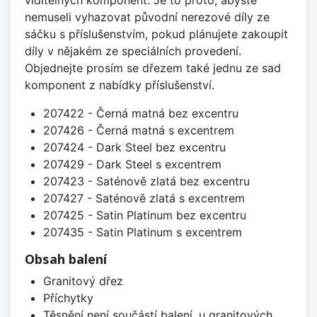
viditelných komponent. Je to proto, abyste
nemuseli vyhazovat původní nerezové díly ze
sáčku s příslušenstvím, pokud plánujete zakoupit
díly v nějakém ze speciálních provedení.
Objednejte prosím se dřezem také jednu ze sad
komponent z nabídky příslušenství.
207422 - Černá matná bez excentru
207426 - Černá matná s excentrem
207424 - Dark Steel bez excentru
207429 - Dark Steel s excentrem
207423 - Saténově zlatá bez excentru
207427 - Saténově zlatá s excentrem
207425 - Satin Platinum bez excentru
207435 - Satin Platinum s excentrem
Obsah balení
Granitový dřez
Příchytky
Těsnění není součástí balení, u granitových