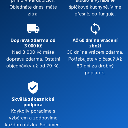
Objednáte dnes, máte
špičkové kuchyně. Víme
zítra.
přesně, co funguje.
local_shipping
sync
Doprava zdarma od
Až 60 dní na vrácení
3 000 Kč
zboží
Nad 3 000 Kč máte
30 dní na vrácení zdarma.
dopravu zdarma. Ostatní
Potřebujete víc času? Až
objednávky už od 79 Kč.
60 dní za drobný
poplatek.
verified_user
Skvělá zákaznická
podpora
Kdykoliv poradíme s
výběrem a zodpovíme
každou otázku. Sortiment