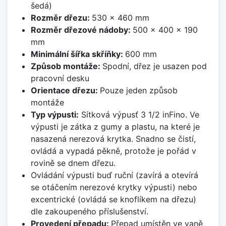
šedá)
Rozměr dřezu:
530 x 460 mm
Rozměr dřezové nádoby:
500 x 400 x 190
mm
Minimální šířka skříňky:
600 mm
Způsob montáže:
Spodní, dřez je usazen pod
pracovní desku
Orientace dřezu:
Pouze jeden způsob
montáže
Typ výpusti:
Sítková výpusť 3 1/2 inFino. Ve
výpusti je zátka z gumy a plastu, na které je
nasazená nerezová krytka. Snadno se čistí,
ovládá a vypadá pěkně, protože je pořád v
rovině se dnem dřezu.
Ovládání výpusti buď ruční (zavírá a otevírá
se otáčením nerezové krytky výpusti) nebo
excentrické (ovládá se knoflíkem na dřezu)
dle zakoupeného příslušenství.
Provedení přepadu:
Přepad umístěn ve vaně