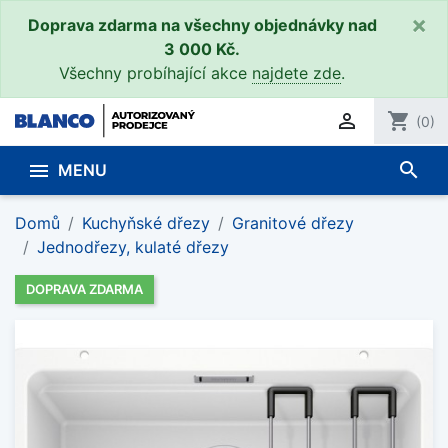
×
Doprava zdarma na všechny objednávky nad
3 000 Kč.
Všechny probíhající akce
najdete zde
.

shopping_cart
(0)
search

MENU
Domů
Kuchyňské dřezy
Granitové dřezy
Jednodřezy, kulaté dřezy
DOPRAVA ZDARMA