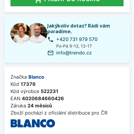
Jakýkoliv dotaz? Rádi vám
poradíme.
+420 731 979 570
phone
Po-Pá 9-12, 13-17
info@trendo.cz
mail_outline
Značka
Blanco
Kód
17379
Kód výrobce
522231
EAN
4020684660426
Záruka
24 měsíců
Zboží pochází z oficiální distribuce pro ČR