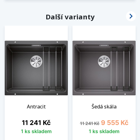

Další varianty
Antracit
Šedá skála
Cena
Běžná cena
Cena
11 241 Kč
9 555 Kč
11 241 Kč
1 ks skladem
1 ks skladem