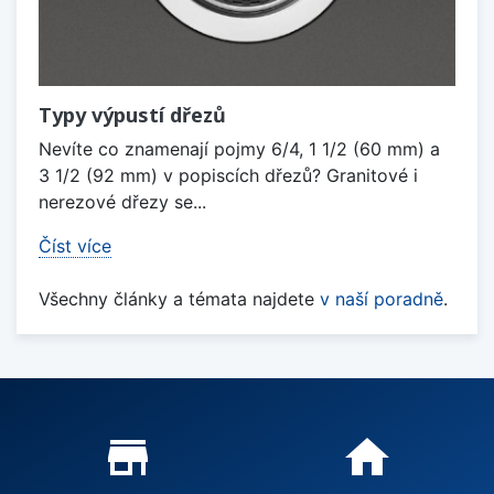
Typy výpustí dřezů
Nevíte co znamenají pojmy 6/4, 1 1/2 (60 mm) a
3 1/2 (92 mm) v popiscích dřezů? Granitové i
nerezové dřezy se...
Číst více
Všechny články a témata najdete
v naší poradně
.
Proč nakupovat u nás?
store_mall_directory
home