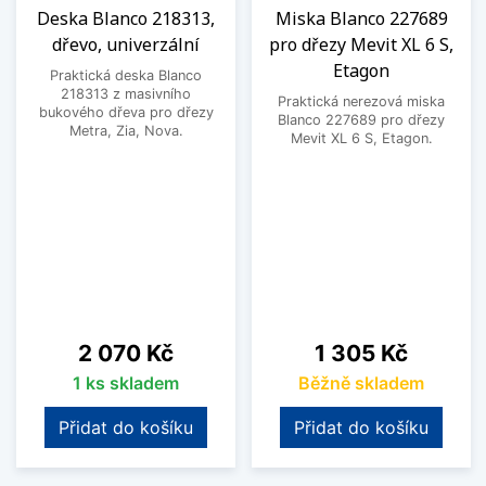
Deska Blanco 218313,
Miska Blanco 227689
dřevo, univerzální
pro dřezy Mevit XL 6 S,
Etagon
Praktická deska Blanco
218313 z masivního
Praktická nerezová miska
bukového dřeva pro dřezy
Blanco 227689 pro dřezy
Metra, Zia, Nova.
Mevit XL 6 S, Etagon.
Cena
Cena
2 070 Kč
1 305 Kč
1 ks skladem
Běžně skladem
Přidat do košíku
Přidat do košíku