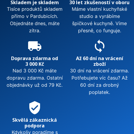
Skladem je skladem
30 let zkušeností v oboru
Tisíce produktů skladem
Máme vlastní kuchyňské
přímo v Pardubicích.
studio a vyrábíme
Objednáte dnes, máte
špičkové kuchyně. Víme
zítra.
přesně, co funguje.
local_shipping
sync
Doprava zdarma od
Až 60 dní na vrácení
3 000 Kč
zboží
Nad 3 000 Kč máte
30 dní na vrácení zdarma.
dopravu zdarma. Ostatní
Potřebujete víc času? Až
objednávky už od 79 Kč.
60 dní za drobný
poplatek.
verified_user
Skvělá zákaznická
podpora
Kdykoliv poradíme s