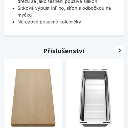
dřezů se jako těsnění používá silikon
Sítková výpust InFino, sifon s odbočkou na
myčku
Nerezové posuvné kolejničky

Příslušenství