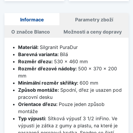
Informace
Parametry zboží
O značce Blanco
Možnosti a ceny dopravy
Materiál:
Silgranit PuraDur
Barevná varianta:
Bílá
Rozměr dřezu:
530 x 460 mm
Rozměr dřezové nádoby:
500 x 370 x 200
mm
Minimální rozměr skříňky:
600 mm
Způsob montáže:
Spodní, dřez je usazen pod
pracovní desku
Orientace dřezu:
Pouze jeden způsob
montáže
Typ výpusti:
Sítková výpusť 3 1/2 inFino. Ve
výpusti je zátka z gumy a plastu, na které je
nasazená nerezová krytka. Snadno se čistí,