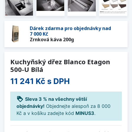
Dárek zdarma pro objednávky nad
7 000 Kč
Zrnková káva 200g
Kuchyňský dřez Blanco Etagon
500-U Bílá
11 241 Kč
s DPH
loyalty
Sleva 3 % na všechny větší
objednávky!
Objednejte alespoň za 8 000
Kč a v košíku zadejte kód
MINUS3
.