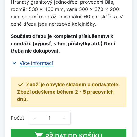
Hranatý granitový jednodřez, provedení Bílá,
rozměr 530 x 460 mm, vana 500 x 370 x 200
mm, spodní montáž, minimálně 60 cm skříňka. V
ceně dřezu jsou nerezové kolejničky.
Součástí dřezu je kompletní příslušenství k
montáži. (výpusť, sifon, příchytky atd.) Není
třeba nic dokupovat.
expand_more
Více informací

Zboží je obvykle skladem u dodavatele.
Zboží odešleme během 2 - 5 pracovních
dnů.
Počet
−
+

PŘIDAT DO KOŠÍKU