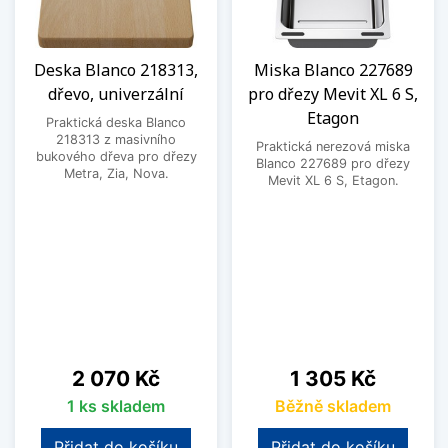
Deska Blanco 218313,
Miska Blanco 227689
dřevo, univerzální
pro dřezy Mevit XL 6 S,
Etagon
Praktická deska Blanco
218313 z masivního
Praktická nerezová miska
bukového dřeva pro dřezy
Blanco 227689 pro dřezy
Metra, Zia, Nova.
Mevit XL 6 S, Etagon.
Cena
Cena
2 070 Kč
1 305 Kč
1 ks skladem
Běžně skladem
Přidat do košíku
Přidat do košíku