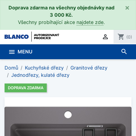
×
Doprava zdarma na všechny objednávky nad
3 000 Kč.
Všechny probíhající akce
najdete zde
.

shopping_cart
(0)
search

MENU
Domů
Kuchyňské dřezy
Granitové dřezy
Jednodřezy, kulaté dřezy
DOPRAVA ZDARMA