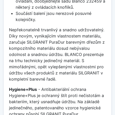
ovládání, doobjednejte sadu Blanco 232459 a
některý z ovládacích knoflíků.
Součástí balení jsou nerezové posuvné
kolejničky.
Nepřekonatelně trvanlivý a snadno udržovatelný.
Díky novým, vynikajícím vlastnostem materiálu,
zaručuje SILGRANIT PuraDur barevným dřezům z
kompozitního materiálu dosud nebývalou
odolnost a snadnou údržbu. BLANCO prezentuje
na trhu technicky jedinečný materiál. S
mimořádnými, opět vylepšenými vlastnostmi pro
údržbu všech produktů z materiálu SILGRANIT v
kompletní barevné řadě.
Hygiene+Plus
- Antibakteriální ochrana
Hygiene+Plus je ochranný štít proti nečistotám a
bakteriím, který usnadňuje údržbu. Na základě
jedinečného, patentovaného vzorce hygienické
ochrany působí SILGRANIT PuraDur