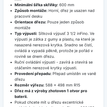
Minimální šířka skříňky:
600 mm
Způsob montáže:
Horní, dřez je usazen nad
pracovní desku
Orientace dřezu:
Pouze jeden způsob
montáže
Typ výpusti:
Sítková výpusť 3 1/2 inFino. Ve
výpusti je zátka z gumy a plastu, na které je
nasazená nerezová krytka. Snadno se čistí,
ovládá a vypadá pěkně, protože je pořád v
rovině se dnem dřezu.
Ruční ovládání výpusti - zavírá a otevírá se
otáčením nerezové krytky výpusti.
Provedení přepadu:
Přepad umístěn ve vaně
dřezu
Rozměr výřezu:
588 x 498 mm R15
Dřez má z výroby zhotoven 1 otvor pro
baterii.
Pokud chcete mít u dřezu excentrické