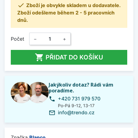

Zboží je obvykle skladem u dodavatele.
Zboží odešleme během 2 - 5 pracovních
dnů.
Počet
−
+

PŘIDAT DO KOŠÍKU
Jakýkoliv dotaz? Rádi vám
poradíme.
+420 731 979 570
phone
Po-Pá 9-12, 13-17
info@trendo.cz
mail_outline
Značka
Blanco