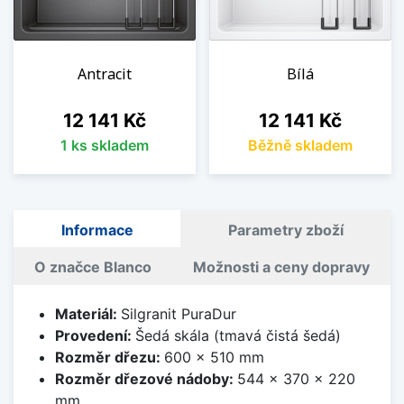
Antracit
Bílá
Cena
Cena
12 141 Kč
12 141 Kč
1 ks skladem
Běžně skladem
Informace
Parametry zboží
O značce Blanco
Možnosti a ceny dopravy
Materiál:
Silgranit PuraDur
Provedení:
Šedá skála (tmavá čistá šedá)
Rozměr dřezu:
600 x 510 mm
Rozměr dřezové nádoby:
544 x 370 x 220
mm