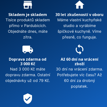
Proč nakupovat u nás?
store_mall_directory
home
Skladem je skladem
30 let zkušeností v oboru
Tisíce produktů skladem
Máme vlastní kuchyňské
přímo v Pardubicích.
studio a vyrábíme
Objednáte dnes, máte
špičkové kuchyně. Víme
zítra.
přesně, co funguje.
local_shipping
sync
Doprava zdarma od
Až 60 dní na vrácení
3 000 Kč
zboží
Nad 3 000 Kč máte
30 dní na vrácení zdarma.
dopravu zdarma. Ostatní
Potřebujete víc času? Až
objednávky už od 79 Kč.
60 dní za drobný
poplatek.
verified_user