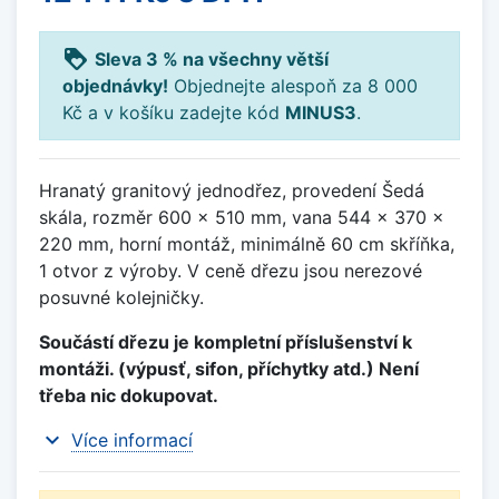
loyalty
Sleva 3 % na všechny větší
objednávky!
Objednejte alespoň za 8 000
Kč a v košíku zadejte kód
MINUS3
.
Hranatý granitový jednodřez, provedení Šedá
skála, rozměr 600 x 510 mm, vana 544 x 370 x
220 mm, horní montáž, minimálně 60 cm skříňka,
1 otvor z výroby. V ceně dřezu jsou nerezové
posuvné kolejničky.
Součástí dřezu je kompletní příslušenství k
montáži. (výpusť, sifon, příchytky atd.) Není
třeba nic dokupovat.
expand_more
Více informací