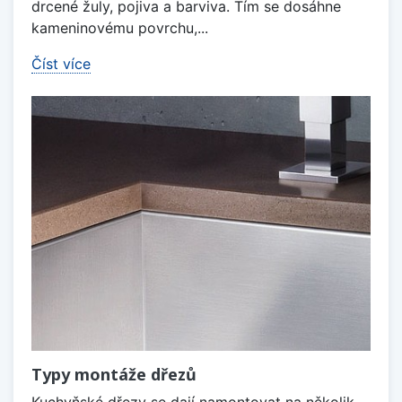
drcené žuly, pojiva a barviva. Tím se dosáhne
kameninovému povrchu,...
Číst více
Typy montáže dřezů
Kuchyňské dřezy se dají namontovat na několik