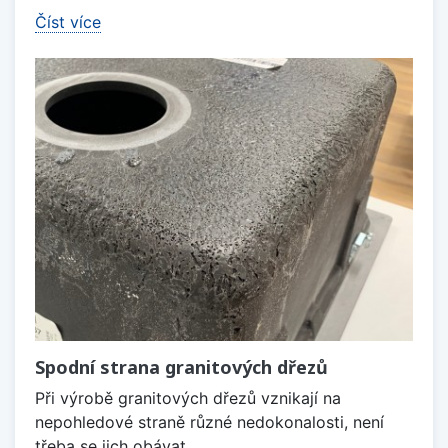
Číst více
Spodní strana granitových dřezů
Při výrobě granitových dřezů vznikají na
nepohledové straně různé nedokonalosti, není
třeba se jich obávat.