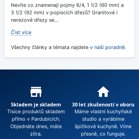
Nevíte co znamenají pojmy 6/4, 1 1/2 (60 mm) a
3 1/2 (92 mm) v popiscích dřezů? Granitové i
nerezové dřezy se...
Číst více
Všechny články a témata najdete
v naší poradně
.
Proč nakupovat u nás?
store_mall_directory
home
Skladem je skladem
30 let zkušeností v oboru
Tisíce produktů skladem
Máme vlastní kuchyňské
přímo v Pardubicích.
studio a vyrábíme
Objednáte dnes, máte
špičkové kuchyně. Víme
zítra.
přesně, co funguje.