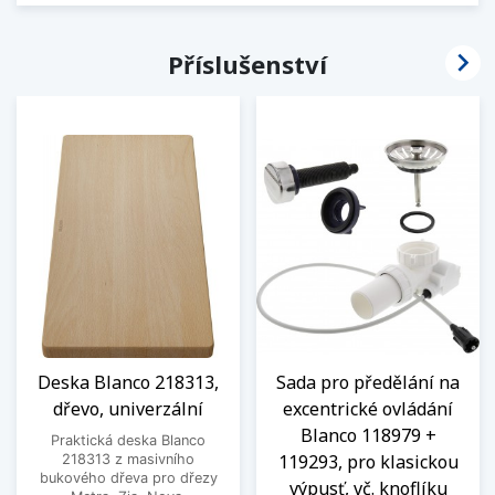

Příslušenství
Deska Blanco 218313,
Sada pro předělání na
dřevo, univerzální
excentrické ovládání
Blanco 118979 +
Praktická deska Blanco
119293, pro klasickou
218313 z masivního
bukového dřeva pro dřezy
výpusť, vč. knoflíku