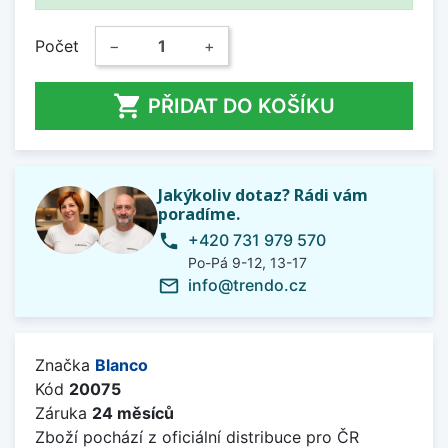
Počet
−
+

PŘIDAT DO KOŠÍKU
Jakýkoliv dotaz? Rádi vám
poradíme.
+420 731 979 570
phone
Po-Pá 9-12, 13-17
info@trendo.cz
mail_outline
Značka
Blanco
Kód
20075
Záruka
24 měsíců
Zboží pochází z oficiální distribuce pro ČR