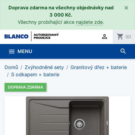
×
Doprava zdarma na všechny objednávky nad
3 000 Kč.
Všechny probíhající akce
najdete zde
.

shopping_cart
(0)
search

MENU
Domů
Zvýhodněné sety
Granitový dřez + baterie
S odkapem + baterie
DOPRAVA ZDARMA