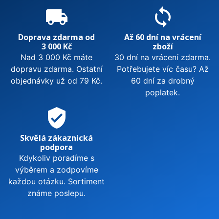
local_shipping
sync
Doprava zdarma od
Až 60 dní na vrácení
3 000 Kč
zboží
Nad 3 000 Kč máte
30 dní na vrácení zdarma.
dopravu zdarma. Ostatní
Potřebujete víc času? Až
objednávky už od 79 Kč.
60 dní za drobný
poplatek.
verified_user
Skvělá zákaznická
podpora
Kdykoliv poradíme s
výběrem a zodpovíme
každou otázku. Sortiment
známe poslepu.