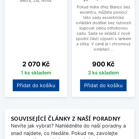
Metra, Zia, Nova.
Pokud máte dřez Blanco bez
excentru, můžete pomocí
této sady excentrické
ovládání dodělat bez nutnosti
kupovat celou odtokovou
sadu. Sada se skládá z nové
spodní části výpusti s lankem
a sítka. V ceně je i chromový
ovládací...
Cena
Cena
2 070 Kč
900 Kč
1 ks skladem
3 ks skladem
Přidat do košíku
Přidat do košíku
SOUVISEJÍCÍ ČLÁNKY Z NAŠÍ PORADNY
Nevíte jak vybrat? Nahlédněte do naší poradny a
snad najdete, co hledáte. Pokud ne, zavolejte