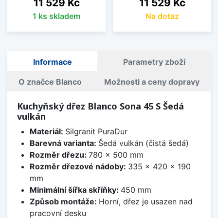
Cena
Cena
11 529 Kč
11 529 Kč
1 ks skladem
Na dotaz
Informace
Parametry zboží
O značce Blanco
Možnosti a ceny dopravy
Kuchyňský dřez Blanco Sona 45 S Šedá
vulkán
Materiál:
Silgranit PuraDur
Barevná varianta:
Šedá vulkán (čistá šedá)
Rozměr dřezu:
780 x 500 mm
Rozměr dřezové nádoby:
335 x 420 x 190
mm
Minimální šířka skříňky:
450 mm
Způsob montáže:
Horní, dřez je usazen nad
pracovní desku