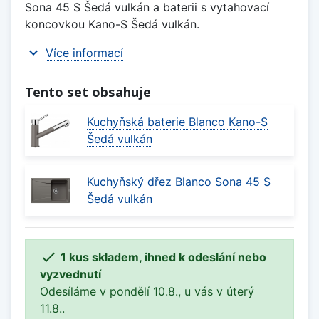
Sona 45 S Šedá vulkán a baterii s vytahovací
koncovkou Kano-S Šedá vulkán.
expand_more
Více informací
Tento set obsahuje
Kuchyňská baterie Blanco Kano-S
Šedá vulkán
Kuchyňský dřez Blanco Sona 45 S
Šedá vulkán

1 kus skladem, ihned k odeslání nebo
vyzvednutí
Odesíláme v pondělí 10.8., u vás v úterý
11.8..