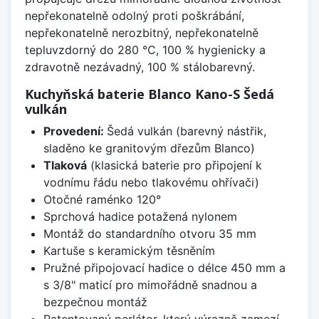
nepřekonatelně odolný proti poškrábání,
nepřekonatelně nerozbitný, nepřekonatelně
tepluvzdorný do 280 °C, 100 % hygienicky a
zdravotně nezávadný, 100 % stálobarevný.
Kuchyňská baterie Blanco Kano-S Šedá
vulkán
Provedení:
Šedá vulkán (barevný nástřik,
sladěno ke granitovým dřezům Blanco)
Tlaková
(klasická baterie pro připojení k
vodnímu řádu nebo tlakovému ohřívači)
Otočné raménko 120°
Sprchová hadice potažená nylonem
Montáž do standardního otvoru 35 mm
Kartuše s keramickým těsněním
Pružné připojovací hadice o délce 450 mm a
s 3/8" maticí pro mimořádně snadnou a
bezpečnou montáž
Patentovaný perlátor, který výrazně zamezí