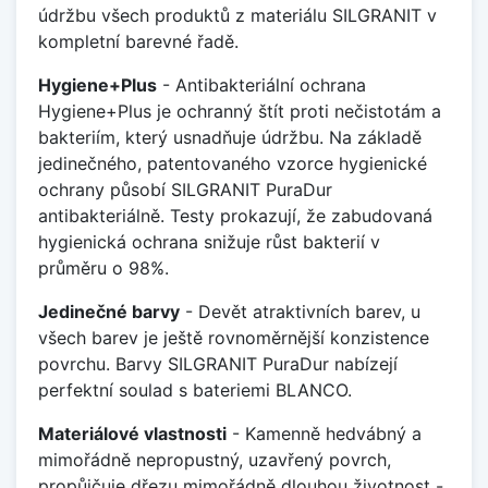
údržbu všech produktů z materiálu SILGRANIT v
kompletní barevné řadě.
Hygiene+Plus
- Antibakteriální ochrana
Hygiene+Plus je ochranný štít proti nečistotám a
bakteriím, který usnadňuje údržbu. Na základě
jedinečného, patentovaného vzorce hygienické
ochrany působí SILGRANIT PuraDur
antibakteriálně. Testy prokazují, že zabudovaná
hygienická ochrana snižuje růst bakterií v
průměru o 98%.
Jedinečné barvy
- Devět atraktivních barev, u
všech barev je ještě rovnoměrnější konzistence
povrchu. Barvy SILGRANIT PuraDur nabízejí
perfektní soulad s bateriemi BLANCO.
Materiálové vlastnosti
- Kamenně hedvábný a
mimořádně nepropustný, uzavřený povrch,
propůjčuje dřezu mimořádně dlouhou životnost -