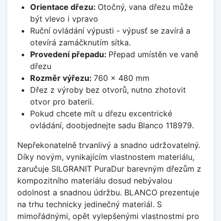
Orientace dřezu:
Otočný, vana dřezu může
být vlevo i vpravo
Ruční ovládání výpusti - výpusť se zavírá a
otevírá zamáčknutím sítka.
Provedení přepadu:
Přepad umístěn ve vaně
dřezu
Rozměr výřezu:
760 x 480 mm
Dřez z výroby bez otvorů, nutno zhotovit
otvor pro baterii.
Pokud chcete mít u dřezu excentrické
ovládání, doobjednejte sadu Blanco 118979.
Nepřekonatelně trvanlivý a snadno udržovatelný.
Díky novým, vynikajícím vlastnostem materiálu,
zaručuje SILGRANIT PuraDur barevným dřezům z
kompozitního materiálu dosud nebývalou
odolnost a snadnou údržbu. BLANCO prezentuje
na trhu technicky jedinečný materiál. S
mimořádnými, opět vylepšenými vlastnostmi pro