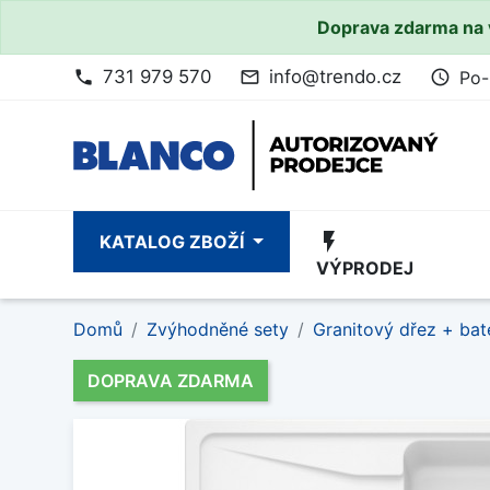
Doprava zdarma na 
731 979 570
info@trendo.cz
Po-
phone
mail_outline
access_time
flash_on
KATALOG ZBOŽÍ
VÝPRODEJ
Domů
Zvýhodněné sety
Granitový dřez + bat
DOPRAVA ZDARMA