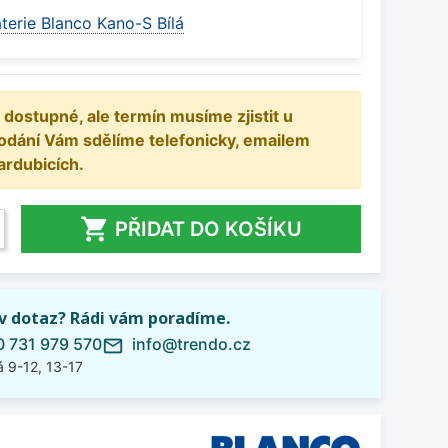
terie Blanco Kano-S Bílá
 dostupné, ale termín musíme zjistit u
odání Vám sdělíme telefonicky, emailem
ardubicích.

PŘIDAT DO KOŠÍKU
iv dotaz? Rádi vám poradíme.
 731 979 570
info@trendo.cz
mail_outline
 9-12, 13-17