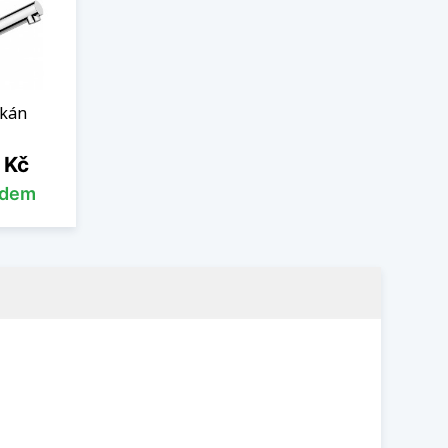
lkán
 Kč
adem