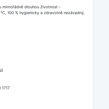
u mimořádně dlouhou životnost -
 °C, 100 % hygienicky a zdravotně nezávadný,
áž
 1717