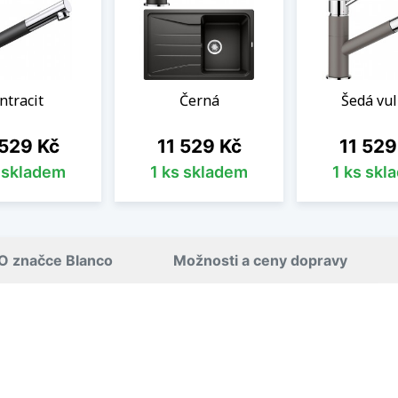
ntracit
Černá
Šedá vu
a
Cena
Cena
 529 Kč
11 529 Kč
11 529
s skladem
1 ks skladem
1 ks skl
O značce Blanco
Možnosti a ceny dopravy