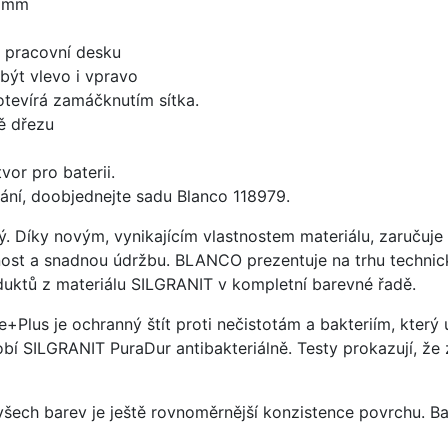
0 mm
d pracovní desku
být vlevo i vpravo
 otevírá zamáčknutím sítka.
ě dřezu
vor pro baterii.
ání, doobjednejte sadu Blanco 118979.
ý. Díky novým, vynikajícím vlastnostem materiálu, zaruču
ost a snadnou údržbu. BLANCO prezentuje na trhu technick
uktů z materiálu SILGRANIT v kompletní barevné řadě.
e+Plus je ochranný štít proti nečistotám a bakteriím, kter
í SILGRANIT PuraDur antibakteriálně. Testy prokazují, že 
 všech barev je ještě rovnoměrnější konzistence povrchu. B