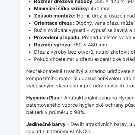
Rozměr dřezové nádoby:
335 x 420 x 19
Minimální šířka skříňky:
450 mm
Způsob montáže:
Horní, dřez je usazen na
Orientace dřezu:
Otočný, vana dřezu může 
Ruční ovládání výpusti - výpusť se zavírá a
Provedení přepadu:
Přepad umístěn ve van
Rozměr výřezu:
760 x 480 mm
Dřez z výroby bez otvorů, nutno zhotovit ot
Pokud chcete mít u dřezu excentrické ovlád
Nepřekonatelně trvanlivý a snadno udržovateln
kompozitního materiálu dosud nebývalou odoln
vylepšenými vlastnostmi pro údržbu všech prod
Hygiene+Plus
- Antibakteriální ochrana Hygien
patentovaného vzorce hygienické ochrany působ
bakterií v průměru o 98%.
Jedinečné barvy
- Devět atraktivních barev, u
soulad s bateriemi BLANCO.