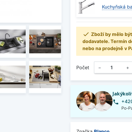
Kuchyňská ba

Zboží by mělo být
dodavatele. Termín d
nebo na prodejně v P
Počet
−
+
Jakýkol
+420
phone
Po-Pá
Značka
Blanco