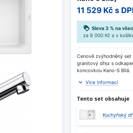
11 529 Kč
s DP
loyalty
Sleva 3 % na všec
za 8 000 Kč a v koší
Cenově zvýhodněný set d
granitový dřez s odkapem
koncovkou Kano-S Bílá.
expand_more
Více informací
Tento set obsahuje
Kuchyňský dř