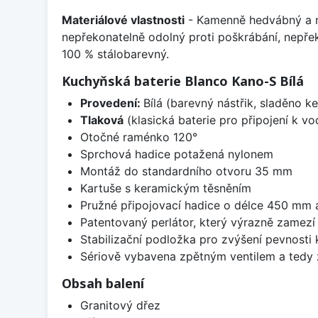
Materiálové vlastnosti
- Kamenně hedvábný a m
nepřekonatelně odolný proti poškrábání, nepře
100 % stálobarevný.
Kuchyňská baterie Blanco Kano-S Bílá
Provedení:
Bílá (barevný nástřik, sladěno 
Tlaková
(klasická baterie pro připojení k v
Otočné raménko 120°
Sprchová hadice potažená nylonem
Montáž do standardního otvoru 35 mm
Kartuše s keramickým těsněním
Pružné připojovací hadice o délce 450 mm
Patentovaný perlátor, který výrazně zamez
Stabilizační podložka pro zvýšení pevnosti
Sériově vybavena zpětným ventilem a tedy 
Obsah balení
Granitový dřez