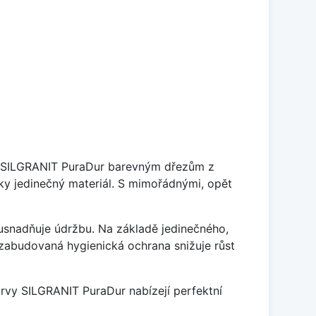
je SILGRANIT PuraDur barevným dřezům z
y jedinečný materiál. S mimořádnými, opět
ý usnadňuje údržbu. Na základě jedinečného,
zabudovaná hygienická ochrana snižuje růst
arvy SILGRANIT PuraDur nabízejí perfektní