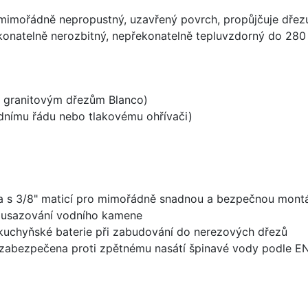
imořádně nepropustný, uzavřený povrch, propůjčuje dřez
konatelně nerozbitný, nepřekonatelně tepluvzdorný do 280
ke granitovým dřezům Blanco)
odnímu řádu nebo tlakovému ohřívači)
 a s 3/8" maticí pro mimořádně snadnou a bezpečnou mont
í usazování vodního kamene
 kuchyňské baterie při zabudování do nerezových dřezů
zabezpečena proti zpětnému nasátí špinavé vody podle EN