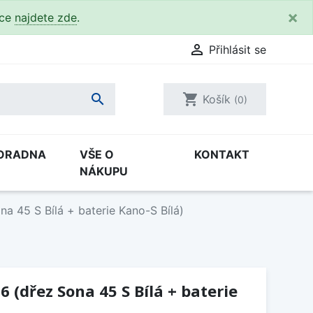
×
kce
najdete zde
.

Přihlásit se

shopping_cart
Košík
(0)
ORADNA
VŠE O
KONTAKT
NÁKUPU
a 45 S Bílá + baterie Kano-S Bílá)
6 (dřez Sona 45 S Bílá + baterie