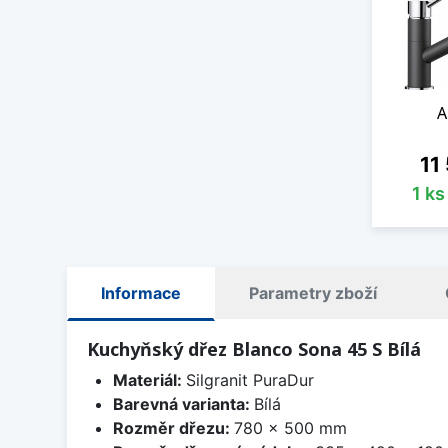
A
Cen
11
1 k
Informace
Parametry zboží
Kuchyňský dřez Blanco Sona 45 S Bílá
Materiál:
Silgranit PuraDur
Barevná varianta:
Bílá
Rozměr dřezu:
780 x 500 mm