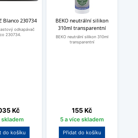
 Blanco 230734
BEKO neutrální silikon
Čisti
310ml transparentní
plastový odkapávač
nco 230734.
BEKO neutrální silikon 310ml
Čistic
transparentní
Fragr
Frank
vodní 
a po
pos
o
na
Cena
035 Kč
155 Kč
s skladem
5 a více skladem
t do košíku
Přidat do košíku