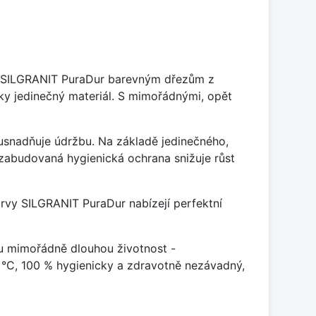
je SILGRANIT PuraDur barevným dřezům z
y jedinečný materiál. S mimořádnými, opět
ý usnadňuje údržbu. Na základě jedinečného,
zabudovaná hygienická ochrana snižuje růst
arvy SILGRANIT PuraDur nabízejí perfektní
u mimořádně dlouhou životnost -
 °C, 100 % hygienicky a zdravotně nezávadný,