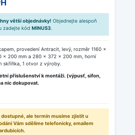
PH
hny větší objednávky!
Objednejte alespoň
ku zadejte kód
MINUS3
.
apem, provedení Antracit, levý, rozměr 1160 x
0 x 200 mm a 280 x 372 x 200 mm, horní
skříňka, 1 otvor z výroby.
tní příslušenství k montáži. (výpusť, sifon,
ba nic dokupovat.
 dostupné, ale termín musíme zjistit u
odání Vám sdělíme telefonicky, emailem
ardubicích.