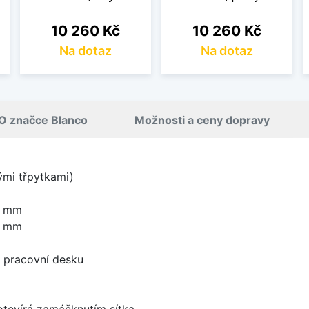
Cena
Cena
10 260 Kč
10 260 Kč
Na dotaz
Na dotaz
O značce Blanco
Možnosti a ceny dopravy
nými třpytkami)
0 mm
0 mm
d pracovní desku
 otevírá zamáčknutím sítka.