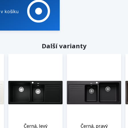
adjust
 v košíku
Další varianty
Černá, levý
Černá, pravý