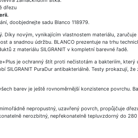
ě dřezu
rii.
ání, doobjednejte sadu Blanco 118979.
ý. Díky novým, vynikajícím vlastnostem materiálu, zaruču
ost a snadnou údržbu. BLANCO prezentuje na trhu technick
uktů z materiálu SILGRANIT v kompletní barevné řadě.
e+Plus je ochranný štít proti nečistotám a bakteriím, kter
í SILGRANIT PuraDur antibakteriálně. Testy prokazují, že 
 všech barev je ještě rovnoměrnější konzistence povrchu. B
imořádně nepropustný, uzavřený povrch, propůjčuje dřez
konatelně nerozbitný, nepřekonatelně tepluvzdorný do 280