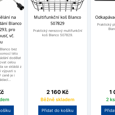
ělání na
Multifunkční koš Blanco
Odkapávač
dání Blanco
507829
Praktický 
293, pro
Bla
Praktický nerezový multifunkční
usť, vč.
koš Blanco 507829.
ku
Blanco bez
pomocí této
ládání dodělat
ovat celou
a se skládá z
i výpusti s
 ceně je i
dací...
Cena
Ce
Kč
2 160 Kč
1 
adem
Běžně skladem
2 k
košíku
Přidat do košíku
Přida