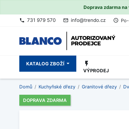
Doprava zdarma na 
731 979 570
info@trendo.cz
Po-
phone
mail_outline
access_time
flash_on
KATALOG ZBOŽÍ
VÝPRODEJ
Domů
Kuchyňské dřezy
Granitové dřezy
Dv
DOPRAVA ZDARMA