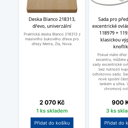
Deska Blanco 218313,
Sada pro před
dřevo, univerzální
excentrické ovlá
118979 + 119
Praktická deska Blanco 218313 z
klasickou výp
masivního bukového dřeva pro
dřezy Metra, Zia, Nova.
knoflí
Pokud máte dřez 
excentru, můžete 
sady excentrické ov
bez nutnosti kup
odtokovou sadu. Sad
nové spodní část
lankem a sítka. V
chromový ovlá
Cena
Cena
2 070 Kč
900 
1 ks skladem
3 ks skl
Přidat do košíku
Přidat do 