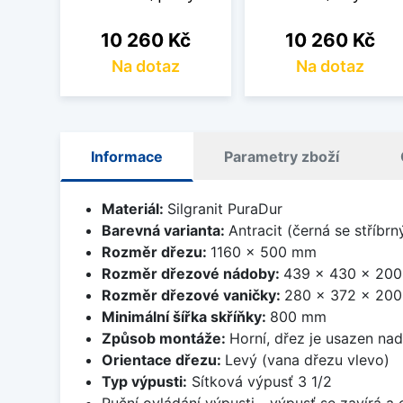
Cena
Cena
10 260 Kč
10 260 Kč
Na dotaz
Na dotaz
Informace
Parametry zboží
Materiál:
Silgranit PuraDur
Barevná varianta:
Antracit (černá se stříbr
Rozměr dřezu:
1160 x 500 mm
Rozměr dřezové nádoby:
439 x 430 x 20
Rozměr dřezové vaničky:
280 x 372 x 20
Minimální šířka skříňky:
800 mm
Způsob montáže:
Horní, dřez je usazen na
Orientace dřezu:
Levý (vana dřezu vlevo)
Typ výpusti:
Sítková výpusť 3 1/2
Ruční ovládání výpusti - výpusť se zavírá a