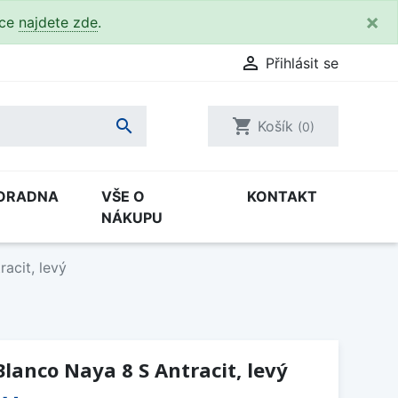
×
kce
najdete zde
.

Přihlásit se

shopping_cart
Košík
(0)
ORADNA
VŠE O
KONTAKT
NÁKUPU
acit, levý
lanco Naya 8 S Antracit, levý