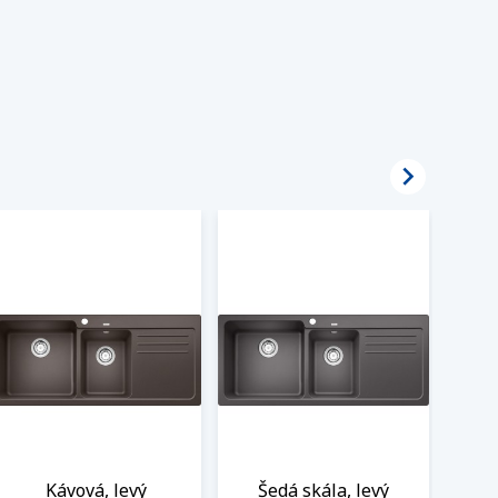

Kávová, levý
Šedá skála, levý
Še