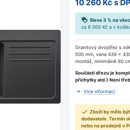
10 260 Kč
s D
loyalty
Sleva 3 % na všec
za 8 000 Kč a v koší
Granitový dvojdřez s odk
500 mm, vana 439 x 43
montáž, minimálně 80 cm 
Součástí dřezu je komple
příchytky atd.) Není tře
expand_more
Více informací

Zboží by mělo být
dodavatele. Termín d
nebo na prodejně v P