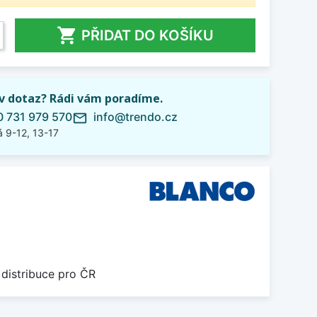

PŘIDAT DO KOŠÍKU
iv dotaz? Rádi vám poradíme.
 731 979 570
info@trendo.cz
mail_outline
 9-12, 13-17
 distribuce pro ČR