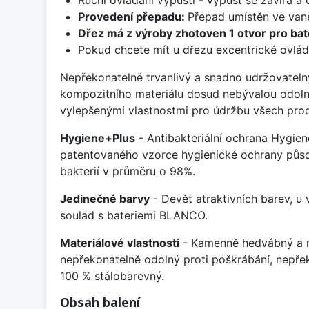
Provedení přepadu:
Přepad umístěn ve van
Dřez má z výroby zhotoven 1 otvor pro bate
Pokud chcete mít u dřezu excentrické ovlád
Nepřekonatelně trvanlivý a snadno udržovateln
kompozitního materiálu dosud nebývalou odoln
vylepšenými vlastnostmi pro údržbu všech prod
Hygiene+Plus
- Antibakteriální ochrana Hygien
patentovaného vzorce hygienické ochrany působ
bakterií v průměru o 98%.
Jedinečné barvy
- Devět atraktivních barev, u
soulad s bateriemi BLANCO.
Materiálové vlastnosti
- Kamenně hedvábný a m
nepřekonatelně odolný proti poškrábání, nepře
100 % stálobarevný.
Obsah balení