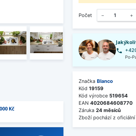
Počet
−
+
Jakýkol
+420
phone
Po-Pá
Značka
Blanco
Kód
19159
Kód výrobce
519654
EAN
4020684608770
000 Kč
Záruka
24 měsíců
Zboží pochází z oficiální