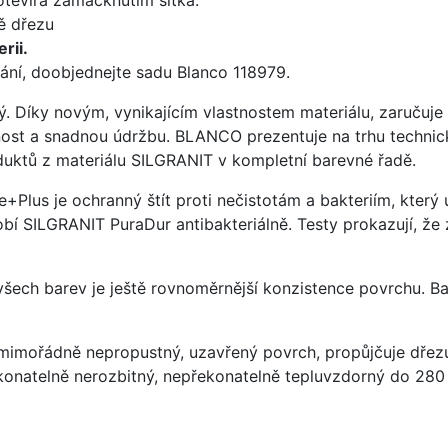
ě dřezu
rii.
ání, doobjednejte sadu Blanco 118979.
ý. Díky novým, vynikajícím vlastnostem materiálu, zaruču
ost a snadnou údržbu. BLANCO prezentuje na trhu technick
uktů z materiálu SILGRANIT v kompletní barevné řadě.
e+Plus je ochranný štít proti nečistotám a bakteriím, kter
í SILGRANIT PuraDur antibakteriálně. Testy prokazují, že 
 všech barev je ještě rovnoměrnější konzistence povrchu. B
imořádně nepropustný, uzavřený povrch, propůjčuje dřez
konatelně nerozbitný, nepřekonatelně tepluvzdorný do 280