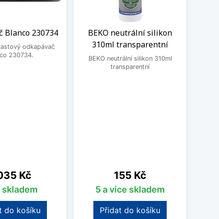
 Blanco 230734
BEKO neutrální silikon
Čisti
310ml transparentní
plastový odkapávač
nco 230734.
BEKO neutrální silikon 310ml
Čistic
transparentní
Fragr
Frank
vodní 
a po
pos
o
na
Cena
035 Kč
155 Kč
s skladem
5 a více skladem
t do košíku
Přidat do košíku