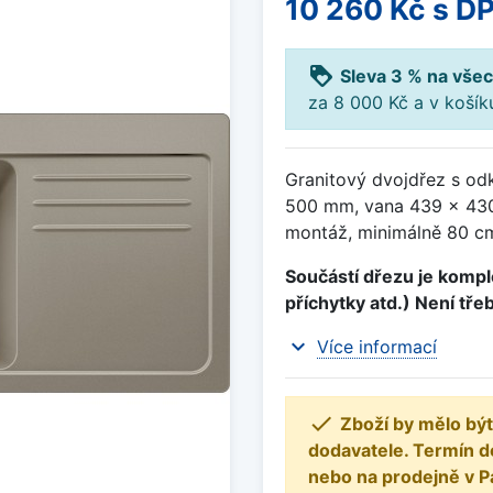
10 260 Kč
s D
loyalty
Sleva 3 % na všec
za 8 000 Kč a v koší
Granitový dvojdřez s od
500 mm, vana 439 x 43
montáž, minimálně 80 cm 
Součástí dřezu je komple
příchytky atd.) Není tře
expand_more
Více informací

Zboží by mělo být
dodavatele. Termín d
nebo na prodejně v P