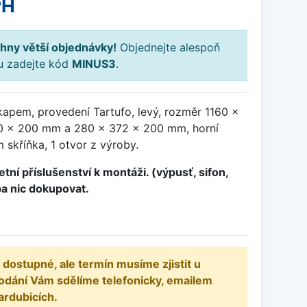
PH
hny větší objednávky!
Objednejte alespoň
ku zadejte kód
MINUS3
.
kapem, provedení Tartufo, levý, rozměr 1160 x
0 x 200 mm a 280 x 372 x 200 mm, horní
skříňka, 1 otvor z výroby.
tní příslušenství k montáži. (výpusť, sifon,
ba nic dokupovat.
 dostupné, ale termín musíme zjistit u
odání Vám sdělíme telefonicky, emailem
ardubicích.