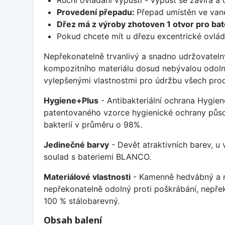
Provedení přepadu:
Přepad umístěn ve van
Dřez má z výroby zhotoven 1 otvor pro bate
Pokud chcete mít u dřezu excentrické ovlád
Nepřekonatelně trvanlivý a snadno udržovateln
kompozitního materiálu dosud nebývalou odoln
vylepšenými vlastnostmi pro údržbu všech prod
Hygiene+Plus
- Antibakteriální ochrana Hygien
patentovaného vzorce hygienické ochrany působ
bakterií v průměru o 98%.
Jedinečné barvy
- Devět atraktivních barev, u
soulad s bateriemi BLANCO.
Materiálové vlastnosti
- Kamenně hedvábný a m
nepřekonatelně odolný proti poškrábání, nepře
100 % stálobarevný.
Obsah balení