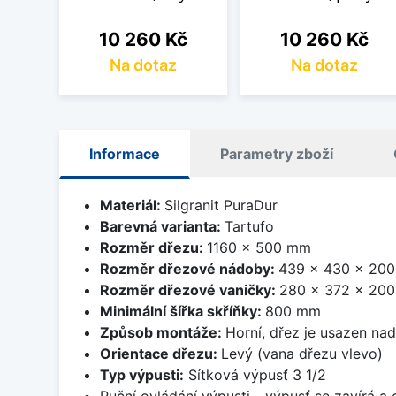
Cena
Cena
10 260 Kč
10 260 Kč
Na dotaz
Na dotaz
Informace
Parametry zboží
Materiál:
Silgranit PuraDur
Barevná varianta:
Tartufo
Rozměr dřezu:
1160 x 500 mm
Rozměr dřezové nádoby:
439 x 430 x 20
Rozměr dřezové vaničky:
280 x 372 x 20
Minimální šířka skříňky:
800 mm
Způsob montáže:
Horní, dřez je usazen na
Orientace dřezu:
Levý (vana dřezu vlevo)
Typ výpusti:
Sítková výpusť 3 1/2
Ruční ovládání výpusti - výpusť se zavírá a