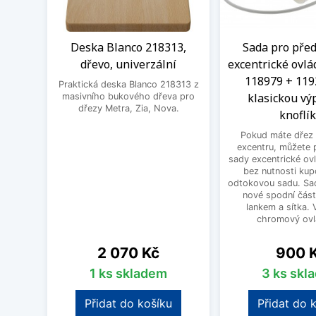
Deska Blanco 218313,
Sada pro před
dřevo, univerzální
excentrické ovlá
118979 + 119
Praktická deska Blanco 218313 z
klasickou výp
masivního bukového dřeva pro
dřezy Metra, Zia, Nova.
knoflí
Pokud máte dřez 
excentru, můžete 
sady excentrické ov
bez nutnosti kup
odtokovou sadu. Sad
nové spodní část
lankem a sítka. V
chromový ovlá
Cena
Cena
2 070 Kč
900 
1 ks skladem
3 ks skl
Přidat do košíku
Přidat do 