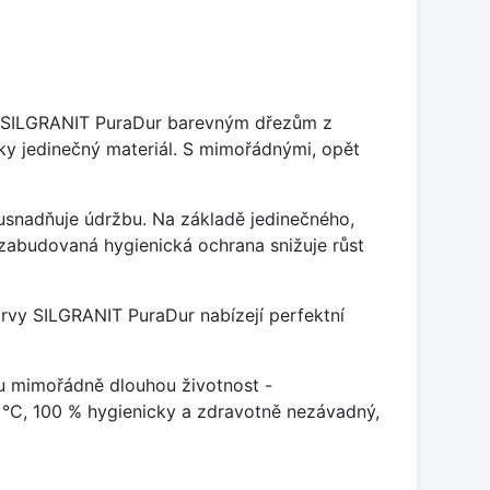
je SILGRANIT PuraDur barevným dřezům z
y jedinečný materiál. S mimořádnými, opět
ý usnadňuje údržbu. Na základě jedinečného,
zabudovaná hygienická ochrana snižuje růst
arvy SILGRANIT PuraDur nabízejí perfektní
u mimořádně dlouhou životnost -
 °C, 100 % hygienicky a zdravotně nezávadný,