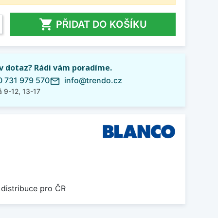

PŘIDAT DO KOŠÍKU
iv dotaz? Rádi vám poradíme.
 731 979 570
info@trendo.cz
mail_outline
 9-12, 13-17
 distribuce pro ČR