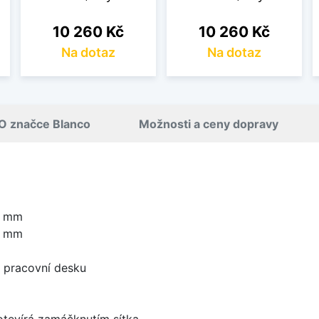
Cena
Cena
10 260 Kč
10 260 Kč
Na dotaz
Na dotaz
O značce Blanco
Možnosti a ceny dopravy
0 mm
0 mm
d pracovní desku
 otevírá zamáčknutím sítka.