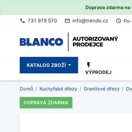
Doprava zdarma na 
731 979 570
info@trendo.cz
Po-
phone
mail_outline
access_time
flash_on
KATALOG ZBOŽÍ
VÝPRODEJ
Domů
Kuchyňské dřezy
Granitové dřezy
Dv
DOPRAVA ZDARMA