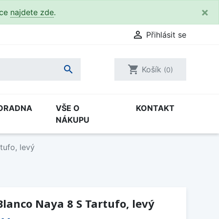
×
kce
najdete zde
.

Přihlásit se

shopping_cart
Košík
(0)
ORADNA
VŠE O
KONTAKT
NÁKUPU
ufo, levý
lanco Naya 8 S Tartufo, levý