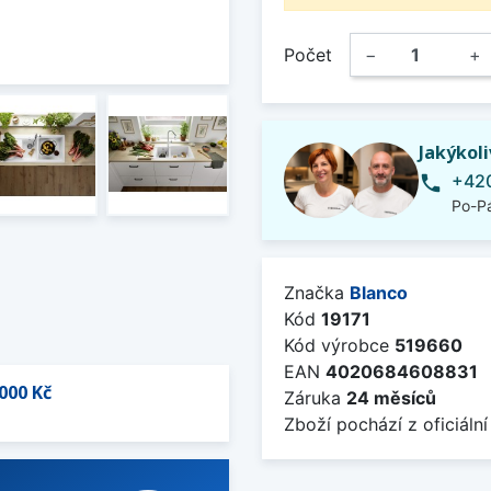
Počet
−
+
Jakýkol
+420
phone
Po-Pá
Značka
Blanco
Kód
19171
Kód výrobce
519660
EAN
4020684608831
000 Kč
Záruka
24 měsíců
Zboží pochází z oficiální