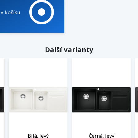
adjust
 v košíku
Další varianty
Bílá, levý
Černá, levý