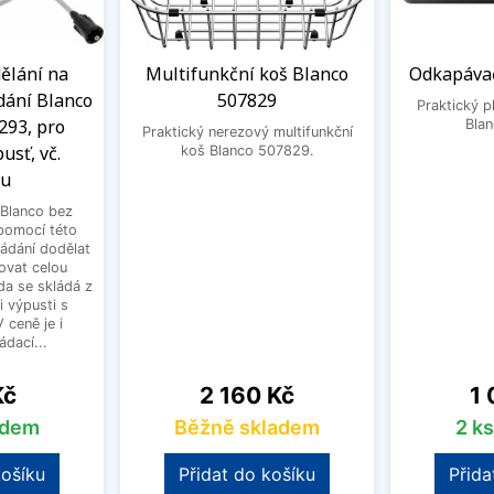
ělání na
Multifunkční koš Blanco
Odkapávač
dání Blanco
507829
Praktický 
293, pro
Bla
Praktický nerezový multifunkční
usť, vč.
koš Blanco 507829.
ku
Blanco bez
pomocí této
ládání dodělat
ovat celou
a se skládá z
i výpusti s
 ceně je i
dací...
Cena
Ce
Kč
2 160 Kč
1 
adem
Běžně skladem
2 k
košíku
Přidat do košíku
Přida