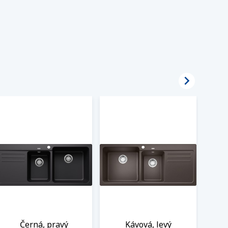

Černá, pravý
Kávová, levý
Š