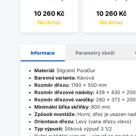
Cena
Cena
10 260 Kč
10 260 Kč
Na dotaz
Na dotaz
Informace
Parametry zboží
Materiál:
Silgranit PuraDur
Barevná varianta:
Kávová
Rozměr dřezu:
1160 x 500 mm
Rozměr dřezové nádoby:
439 x 430 x 20
Rozměr dřezové vaničky:
280 x 372 x 20
Minimální šířka skříňky:
800 mm
Způsob montáže:
Horní, dřez je usazen na
Orientace dřezu:
Levý (vana dřezu vlevo)
Typ výpusti:
Sítková výpusť 3 1/2
Ruční ovládání výpusti - výpusť se zavírá a