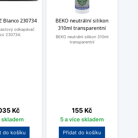
 Blanco 230734
BEKO neutrální silikon
Čisti
310ml transparentní
plastový odkapávač
nco 230734.
BEKO neutrální silikon 310ml
Čistic
transparentní
Fragr
Frank
vodní 
a po
pos
o
na
Cena
035 Kč
155 Kč
s skladem
5 a více skladem
t do košíku
Přidat do košíku