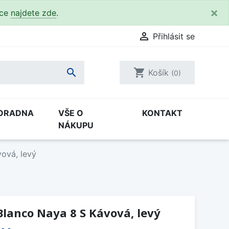
×
kce
najdete zde
.

Přihlásit se

shopping_cart
Košík
(0)
ORADNA
VŠE O
KONTAKT
NÁKUPU
ová, levý
lanco Naya 8 S Kávová, levý