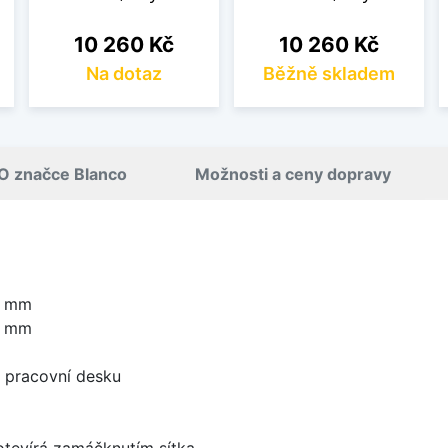
Cena
Cena
10 260 Kč
10 260 Kč
Na dotaz
Běžně skladem
O značce Blanco
Možnosti a ceny dopravy
0 mm
0 mm
d pracovní desku
 otevírá zamáčknutím sítka.