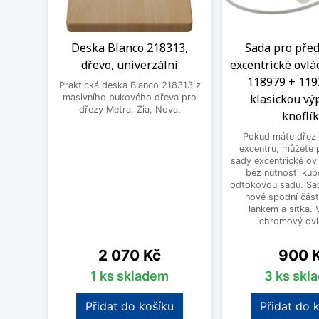
Deska Blanco 218313,
Sada pro před
dřevo, univerzální
excentrické ovlá
118979 + 119
Praktická deska Blanco 218313 z
klasickou výp
masivního bukového dřeva pro
dřezy Metra, Zia, Nova.
knoflí
Pokud máte dřez 
excentru, můžete 
sady excentrické ov
bez nutnosti kup
odtokovou sadu. Sad
nové spodní část
lankem a sítka. V
chromový ovlá
Cena
Cena
2 070 Kč
900 
1 ks skladem
3 ks skl
Přidat do košíku
Přidat do 