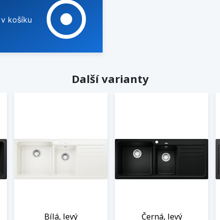
adjust
 v košíku
Další varianty
Bílá, levý
Černá, levý