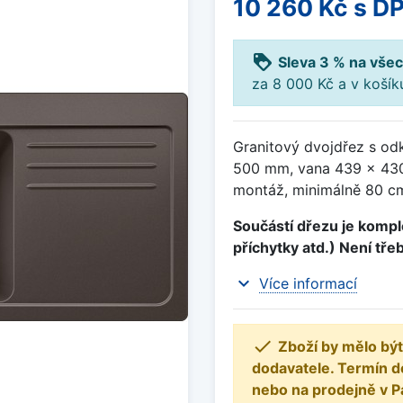
10 260 Kč
s D
loyalty
Sleva 3 % na všec
za 8 000 Kč a v koší
Granitový dvojdřez s od
500 mm, vana 439 x 43
montáž, minimálně 80 cm 
Součástí dřezu je komple
příchytky atd.) Není tře
expand_more
Více informací

Zboží by mělo být
dodavatele. Termín d
nebo na prodejně v P