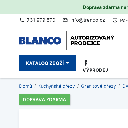
Doprava zdarma na 
731 979 570
info@trendo.cz
Po-
phone
mail_outline
access_time
flash_on
KATALOG ZBOŽÍ
VÝPRODEJ
Domů
Kuchyňské dřezy
Granitové dřezy
Dv
DOPRAVA ZDARMA