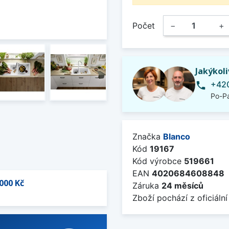
Počet
−
+
Jakýkol
+420
phone
Po-Pá
Značka
Blanco
Kód
19167
Kód výrobce
519661
EAN
4020684608848
000 Kč
Záruka
24 měsíců
Zboží pochází z oficiální