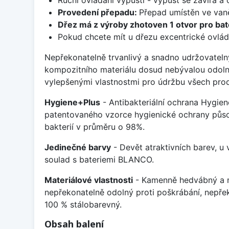
Provedení přepadu:
Přepad umístěn ve van
Dřez má z výroby zhotoven 1 otvor pro bate
Pokud chcete mít u dřezu excentrické ovlád
Nepřekonatelně trvanlivý a snadno udržovateln
kompozitního materiálu dosud nebývalou odoln
vylepšenými vlastnostmi pro údržbu všech prod
Hygiene+Plus
- Antibakteriální ochrana Hygien
patentovaného vzorce hygienické ochrany působ
bakterií v průměru o 98%.
Jedinečné barvy
- Devět atraktivních barev, u
soulad s bateriemi BLANCO.
Materiálové vlastnosti
- Kamenně hedvábný a m
nepřekonatelně odolný proti poškrábání, nepře
100 % stálobarevný.
Obsah balení