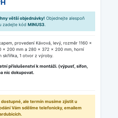
PH
hny větší objednávky!
Objednejte alespoň
ku zadejte kód
MINUS3
.
kapem, provedení Kávová, levý, rozměr 1160 x
0 x 200 mm a 280 x 372 x 200 mm, horní
skříňka, 1 otvor z výroby.
tní příslušenství k montáži. (výpusť, sifon,
ba nic dokupovat.
 dostupné, ale termín musíme zjistit u
odání Vám sdělíme telefonicky, emailem
ardubicích.