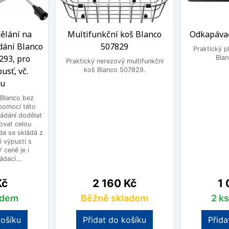
ělání na
Multifunkční koš Blanco
Odkapávač
dání Blanco
507829
Praktický 
293, pro
Bla
Praktický nerezový multifunkční
usť, vč.
koš Blanco 507829.
ku
Blanco bez
pomocí této
ládání dodělat
ovat celou
a se skládá z
i výpusti s
 ceně je i
dací...
Cena
Ce
Kč
2 160 Kč
1 
adem
Běžně skladem
2 k
košíku
Přidat do košíku
Přida