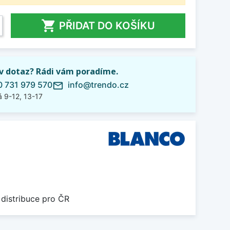

PŘIDAT DO KOŠÍKU
iv dotaz? Rádi vám poradíme.
 731 979 570
info@trendo.cz
mail_outline
 9-12, 13-17
 distribuce pro ČR