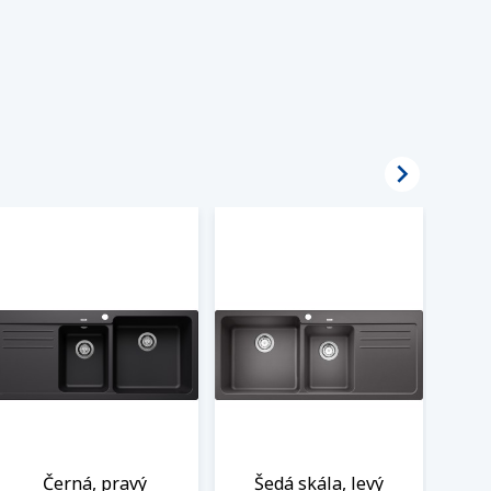

Černá, pravý
Šedá skála, levý
Še