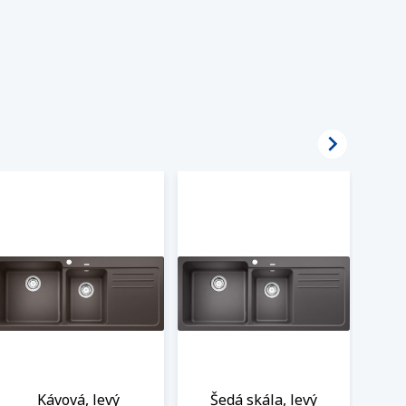

Kávová, levý
Šedá skála, levý
Še