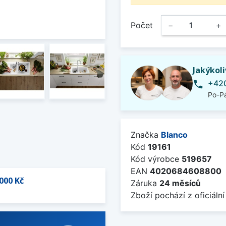
Počet
−
+
Jakýkol
+420
phone
Po-Pá
Značka
Blanco
Kód
19161
Kód výrobce
519657
EAN
4020684608800
000 Kč
Záruka
24 měsíců
Zboží pochází z oficiální