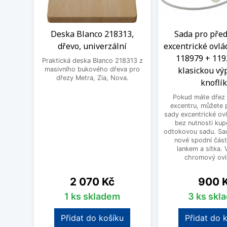
Deska Blanco 218313,
Sada pro před
dřevo, univerzální
excentrické ovlá
118979 + 119
Praktická deska Blanco 218313 z
klasickou výp
masivního bukového dřeva pro
dřezy Metra, Zia, Nova.
knoflí
Pokud máte dřez 
excentru, můžete 
sady excentrické ov
bez nutnosti kup
odtokovou sadu. Sad
nové spodní část
lankem a sítka. V
chromový ovlá
Cena
Cena
2 070 Kč
900 
1 ks skladem
3 ks skl
Přidat do košíku
Přidat do 