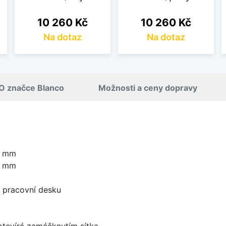
Cena
Cena
10 260 Kč
10 260 Kč
Na dotaz
Na dotaz
O značce Blanco
Možnosti a ceny dopravy
0 mm
0 mm
d pracovní desku
 otevírá zamáčknutím sítka.