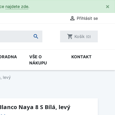
×
kce
najdete zde
.

Přihlásit se

shopping_cart
Košík
(0)
ORADNA
VŠE O
KONTAKT
NÁKUPU
, levý
lanco Naya 8 S Bílá, levý