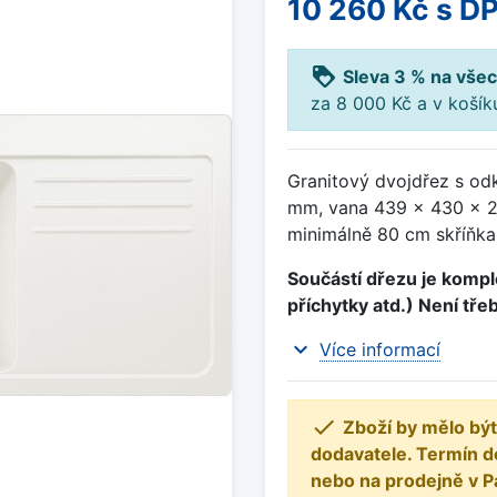
10 260 Kč
s D
loyalty
Sleva 3 % na všec
za 8 000 Kč a v koší
Granitový dvojdřez s od
mm, vana 439 x 430 x 2
minimálně 80 cm skříňka,
Součástí dřezu je komple
příchytky atd.) Není tře
expand_more
Více informací

Zboží by mělo být
dodavatele. Termín d
nebo na prodejně v P