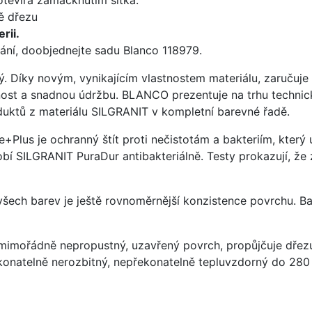
ě dřezu
rii.
ání, doobjednejte sadu Blanco 118979.
ý. Díky novým, vynikajícím vlastnostem materiálu, zaruču
ost a snadnou údržbu. BLANCO prezentuje na trhu technick
uktů z materiálu SILGRANIT v kompletní barevné řadě.
e+Plus je ochranný štít proti nečistotám a bakteriím, kter
í SILGRANIT PuraDur antibakteriálně. Testy prokazují, že 
 všech barev je ještě rovnoměrnější konzistence povrchu. B
imořádně nepropustný, uzavřený povrch, propůjčuje dřez
konatelně nerozbitný, nepřekonatelně tepluvzdorný do 280