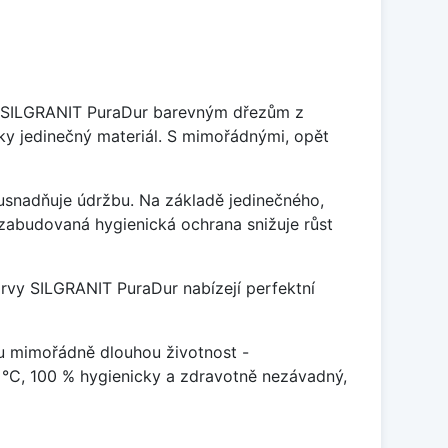
je SILGRANIT PuraDur barevným dřezům z
y jedinečný materiál. S mimořádnými, opět
ý usnadňuje údržbu. Na základě jedinečného,
zabudovaná hygienická ochrana snižuje růst
arvy SILGRANIT PuraDur nabízejí perfektní
u mimořádně dlouhou životnost -
 °C, 100 % hygienicky a zdravotně nezávadný,