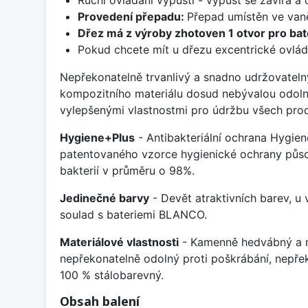
Provedení přepadu:
Přepad umístěn ve van
Dřez má z výroby zhotoven 1 otvor pro bate
Pokud chcete mít u dřezu excentrické ovlád
Nepřekonatelně trvanlivý a snadno udržovateln
kompozitního materiálu dosud nebývalou odoln
vylepšenými vlastnostmi pro údržbu všech prod
Hygiene+Plus
- Antibakteriální ochrana Hygien
patentovaného vzorce hygienické ochrany působ
bakterií v průměru o 98%.
Jedinečné barvy
- Devět atraktivních barev, u
soulad s bateriemi BLANCO.
Materiálové vlastnosti
- Kamenně hedvábný a m
nepřekonatelně odolný proti poškrábání, nepře
100 % stálobarevný.
Obsah balení