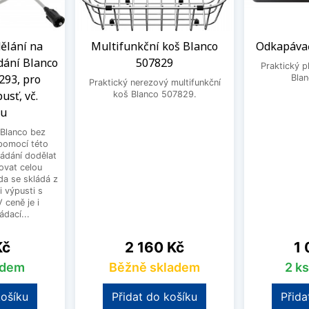
ělání na
Multifunkční koš Blanco
Odkapávač
dání Blanco
507829
Praktický 
293, pro
Bla
Praktický nerezový multifunkční
usť, vč.
koš Blanco 507829.
ku
Blanco bez
pomocí této
ládání dodělat
ovat celou
a se skládá z
i výpusti s
 ceně je i
dací...
Cena
Ce
Kč
2 160 Kč
1 
adem
Běžně skladem
2 k
košíku
Přidat do košíku
Přida