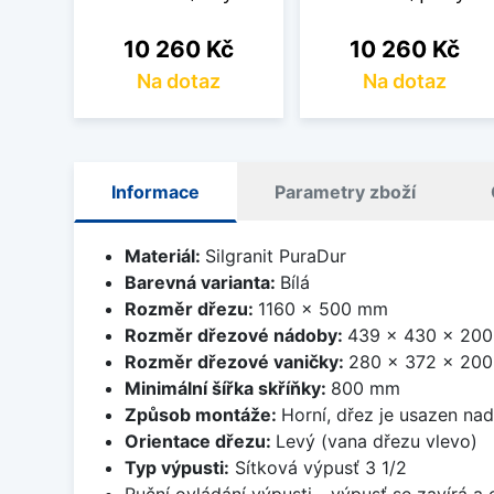
Cena
Cena
10 260 Kč
10 260 Kč
Na dotaz
Na dotaz
Informace
Parametry zboží
Materiál:
Silgranit PuraDur
Barevná varianta:
Bílá
Rozměr dřezu:
1160 x 500 mm
Rozměr dřezové nádoby:
439 x 430 x 20
Rozměr dřezové vaničky:
280 x 372 x 20
Minimální šířka skříňky:
800 mm
Způsob montáže:
Horní, dřez je usazen na
Orientace dřezu:
Levý (vana dřezu vlevo)
Typ výpusti:
Sítková výpusť 3 1/2
Ruční ovládání výpusti - výpusť se zavírá a