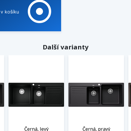
adjust
 v košíku
Další varianty
Černá, levý
Černá, pravý