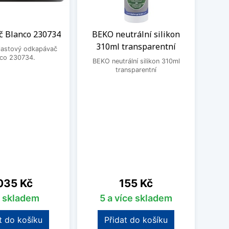
 Blanco 230734
BEKO neutrální silikon
Čisti
310ml transparentní
plastový odkapávač
nco 230734.
BEKO neutrální silikon 310ml
Čistic
transparentní
Fragr
Frank
vodní 
a po
pos
o
na
Cena
035 Kč
155 Kč
s skladem
5 a více skladem
t do košíku
Přidat do košíku