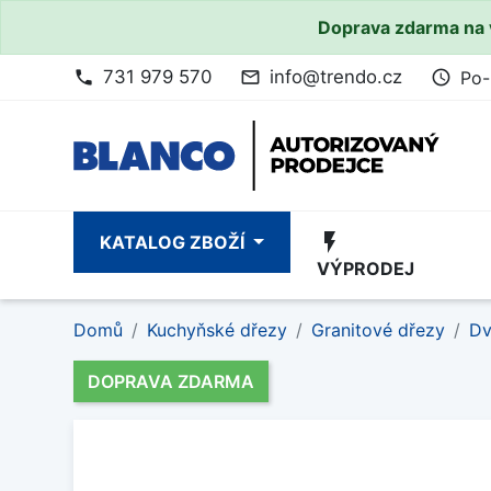
Doprava zdarma na 
731 979 570
info@trendo.cz
Po-
phone
mail_outline
access_time
flash_on
KATALOG ZBOŽÍ
VÝPRODEJ
Domů
Kuchyňské dřezy
Granitové dřezy
Dv
DOPRAVA ZDARMA