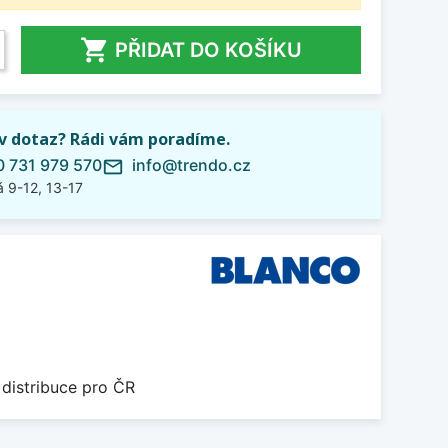

PŘIDAT DO KOŠÍKU
iv dotaz? Rádi vám poradíme.
 731 979 570
info@trendo.cz
mail_outline
 9-12, 13-17
 distribuce pro ČR