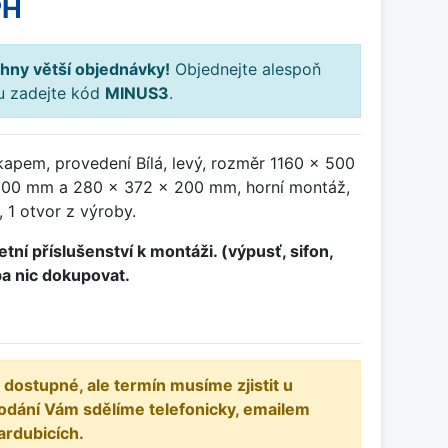
PH
hny větší objednávky!
Objednejte alespoň
ku zadejte kód
MINUS3
.
kapem, provedení Bílá, levý, rozměr 1160 x 500
00 mm a 280 x 372 x 200 mm, horní montáž,
 1 otvor z výroby.
tní příslušenství k montáži. (výpusť, sifon,
ba nic dokupovat.
 dostupné, ale termín musíme zjistit u
odání Vám sdělíme telefonicky, emailem
ardubicích.