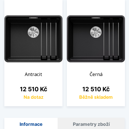
Antracit
Černá
Cena
Cena
12 510 Kč
12 510 Kč
Na dotaz
Běžně skladem
Informace
Parametry zboží