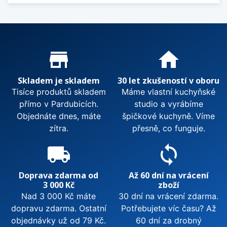
Proč nakupovat u nás?
store_mall_directory
home
Skladem je skladem
30 let zkušeností v oboru
Tisíce produktů skladem
Máme vlastní kuchyňské
přímo v Pardubicích.
studio a vyrábíme
Objednáte dnes, máte
špičkové kuchyně. Víme
zítra.
přesně, co funguje.
local_shipping
sync
Doprava zdarma od
Až 60 dní na vrácení
3 000 Kč
zboží
Nad 3 000 Kč máte
30 dní na vrácení zdarma.
dopravu zdarma. Ostatní
Potřebujete víc času? Až
objednávky už od 79 Kč.
60 dní za drobný