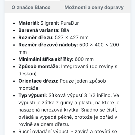
O značce Blanco
Možnosti a ceny dopravy
Materiál:
Silgranit PuraDur
Barevná varianta:
Bílá
Rozměr dřezu:
527 x 427 mm
Rozměr dřezové nádoby:
500 x 400 x 200
mm
Minimální šířka skříňky:
600 mm
Způsob montáže:
Integrovaná (do roviny s
deskou)
Orientace dřezu:
Pouze jeden způsob
montáže
Typ výpusti:
Sítková výpusť 3 1/2 inFino. Ve
výpusti je zátka z gumy a plastu, na které je
nasazená nerezová krytka. Snadno se čistí,
ovládá a vypadá pěkně, protože je pořád v
rovině se dnem dřezu.
Ruční ovládání výpusti - zavírá a otevírá se