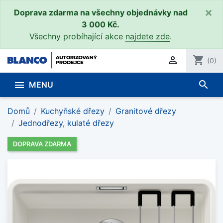
×
Doprava zdarma na všechny objednávky nad
3 000 Kč.
Všechny probíhající akce
najdete zde
.

shopping_cart
(0)
search

MENU
Domů
Kuchyňské dřezy
Granitové dřezy
Jednodřezy, kulaté dřezy
DOPRAVA ZDARMA