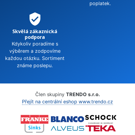
poplatek.
verified_user
Skvělá zákaznická
podpora
Kdykoliv poradíme s
výběrem a zodpovíme
každou otázku. Sortiment
známe poslepu.
Člen skupiny
TRENDO s.r.o.
Přejít na centrální eshop www.trendo.cz