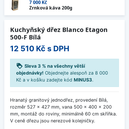
7 000 Kč
Zrnková káva 200g
Kuchyňský dřez Blanco Etagon
500-F Bílá
12 510 Kč
s DPH
loyalty
Sleva 3 % na všechny větší
objednávky!
Objednejte alespoň za 8 000
Kč a v košíku zadejte kód
MINUS3
.
Hranatý granitový jednodřez, provedení Bílá,
rozměr 527 x 427 mm, vana 500 x 400 x 200
mm, montáž do roviny, minimálně 60 cm skříňka.
V ceně dřezu jsou nerezové kolejničky.