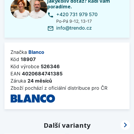
Jakýkoliv dotaz? Rádi vám
poradíme.
+420 731 979 570
phone
Po-Pá 9-12, 13-17
info@trendo.cz
mail_outline
Značka
Blanco
Kód
18907
Kód výrobce
526346
EAN
4020684741385
Záruka
24 měsíců
Zboží pochází z oficiální distribuce pro ČR

Další varianty