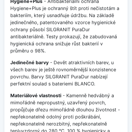
Hygiene+Plus
- Antibakteriální ochrana
Hygiene+Plus je ochranný štít proti nečistotám a
bakteriím, který usnadňuje údržbu. Na základě
jedinečného, patentovaného vzorce hygienické
ochrany působí SILGRANIT PuraDur
antibakteriálně. Testy prokazují, že zabudovaná
hygienická ochrana snižuje růst bakterií v
průměru o 98%.
Jedinečné barvy
- Devět atraktivních barev, u
všech barev je ještě rovnoměrnější konzistence
povrchu. Barvy SILGRANIT PuraDur nabízejí
perfektní soulad s bateriemi BLANCO.
Materiálové vlastnosti
- Kamenně hedvábný a
mimořádně nepropustný, uzavřený povrch,
propůjčuje dřezu mimořádně dlouhou životnost -
nepřekonatelně odolný proti poškrábání,
nepřekonatelně nerozbitný, nepřekonatelně
tepluvzdorný do 280 °C, 100 % hygienicky a