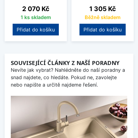
Cena
Cena
2 070 Kč
1 305 Kč
1 ks skladem
Běžně skladem
Přidat do košíku
Přidat do košíku
SOUVISEJÍCÍ ČLÁNKY Z NAŠÍ PORADNY
Nevíte jak vybrat? Nahlédněte do naší poradny a
snad najdete, co hledáte. Pokud ne, zavolejte
nebo napište a určitě najdeme řešení.