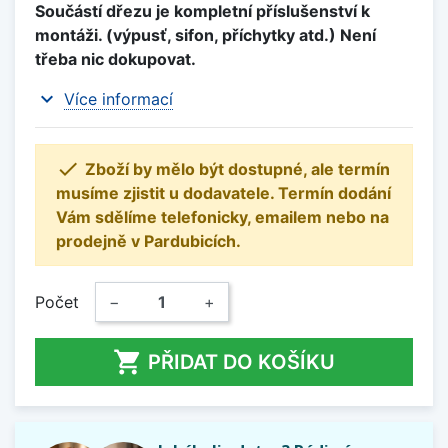
Součástí dřezu je kompletní příslušenství k
montáži. (výpusť, sifon, příchytky atd.) Není
třeba nic dokupovat.
expand_more
Více informací

Zboží by mělo být dostupné, ale termín
musíme zjistit u dodavatele. Termín dodání
Vám sdělíme telefonicky, emailem nebo na
prodejně v Pardubicích.
Počet
−
+

PŘIDAT DO KOŠÍKU