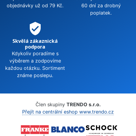
objednávky už od 79 Kč.
60 dní za drobný
poplatek.
verified_user
Skvělá zákaznická
podpora
Kdykoliv poradíme s
výběrem a zodpovíme
každou otázku. Sortiment
známe poslepu.
Člen skupiny
TRENDO s.r.o.
Přejít na centrální eshop www.trendo.cz