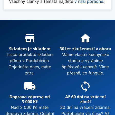
Všechny články a témata najdete
v naší poradně
.
Proč nakupovat u nás?
store_mall_directory
home
Skladem je skladem
30 let zkušeností v oboru
Tisíce produktů skladem
Máme vlastní kuchyňské
přímo v Pardubicích.
studio a vyrábíme
Objednáte dnes, máte
špičkové kuchyně. Víme
zítra.
přesně, co funguje.
local_shipping
sync
Doprava zdarma od
Až 60 dní na vrácení
3 000 Kč
zboží
Nad 3 000 Kč máte
30 dní na vrácení zdarma.
dopravu zdarma. Ostatní
Potřebujete víc času? Až