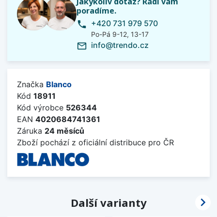
Jakýkoliv dotaz? Rádi vám
poradíme.
+420 731 979 570
phone
Po-Pá 9-12, 13-17
info@trendo.cz
mail_outline
Značka
Blanco
Kód
18911
Kód výrobce
526344
EAN
4020684741361
Záruka
24 měsíců
Zboží pochází z oficiální distribuce pro ČR

Další varianty