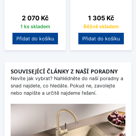
Cena
Cena
2 070 Kč
1 305 Kč
1 ks skladem
Běžně skladem
Přidat do košíku
Přidat do košíku
SOUVISEJÍCÍ ČLÁNKY Z NAŠÍ PORADNY
Nevíte jak vybrat? Nahlédněte do naší poradny a
snad najdete, co hledáte. Pokud ne, zavolejte
nebo napište a určitě najdeme řešení.