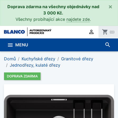
×
Doprava zdarma na všechny objednávky nad
3 000 Kč.
Všechny probíhající akce
najdete zde
.

shopping_cart
(0)
search

MENU
Domů
Kuchyňské dřezy
Granitové dřezy
Jednodřezy, kulaté dřezy
DOPRAVA ZDARMA