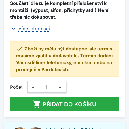
Součástí dřezu je kompletní příslušenství k
montáži. (výpusť, sifon, příchytky atd.) Není
třeba nic dokupovat.
expand_more
Více informací

Zboží by mělo být dostupné, ale termín
musíme zjistit u dodavatele. Termín dodání
Vám sdělíme telefonicky, emailem nebo na
prodejně v Pardubicích.
Počet
−
+

PŘIDAT DO KOŠÍKU