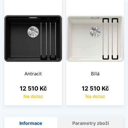
Antracit
Bílá
Cena
Cena
12 510 Kč
12 510 Kč
Na dotaz
Na dotaz
Informace
Parametry zboží