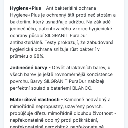
Hygiene+Plus
- Antibakteriální ochrana
Hygiene+Plus je ochranný štít proti nečistotám a
bakteriím, který usnadňuje údržbu. Na základě
jedinečného, patentovaného vzorce hygienické
ochrany působí SILGRANIT PuraDur
antibakteriálně. Testy prokazují, že zabudovaná
hygienická ochrana snižuje růst bakterií v
průměru o 98%.
Jedinečné barvy
- Devět atraktivních barev, u
všech barev je ještě rovnoměrnější konzistence
povrchu. Barvy SILGRANIT PuraDur nabízejí
perfektní soulad s bateriemi BLANCO.
Materiálové vlastnosti
- Kamenně hedvábný a
mimořádně nepropustný, uzavřený povrch,
propůjčuje dřezu mimořádně dlouhou životnost -
nepřekonatelně odolný proti poškrábání,
nepřekonatelně nerozbitný, nepřekonatelně