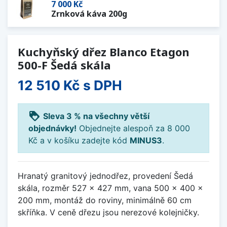
7 000 Kč
Zrnková káva 200g
Kuchyňský dřez Blanco Etagon
500-F Šedá skála
12 510 Kč
s DPH
loyalty
Sleva 3 % na všechny větší
objednávky!
Objednejte alespoň za 8 000
Kč a v košíku zadejte kód
MINUS3
.
Hranatý granitový jednodřez, provedení Šedá
skála, rozměr 527 x 427 mm, vana 500 x 400 x
200 mm, montáž do roviny, minimálně 60 cm
skříňka. V ceně dřezu jsou nerezové kolejničky.