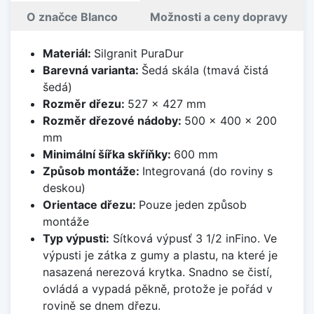
O značce Blanco
Možnosti a ceny dopravy
Materiál:
Silgranit PuraDur
Barevná varianta:
Šedá skála (tmavá čistá
šedá)
Rozměr dřezu:
527 x 427 mm
Rozměr dřezové nádoby:
500 x 400 x 200
mm
Minimální šířka skříňky:
600 mm
Způsob montáže:
Integrovaná (do roviny s
deskou)
Orientace dřezu:
Pouze jeden způsob
montáže
Typ výpusti:
Sítková výpusť 3 1/2 inFino. Ve
výpusti je zátka z gumy a plastu, na které je
nasazená nerezová krytka. Snadno se čistí,
ovládá a vypadá pěkně, protože je pořád v
rovině se dnem dřezu.