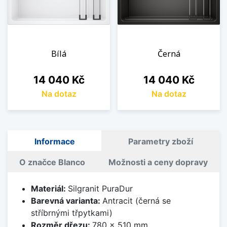
Bílá
Černá
Cena
Cena
14 040 Kč
14 040 Kč
Na dotaz
Na dotaz
Informace
Parametry zboží
O značce Blanco
Možnosti a ceny dopravy
Materiál:
Silgranit PuraDur
Barevná varianta:
Antracit (černá se
stříbrnými třpytkami)
Rozměr dřezu:
780 x 510 mm