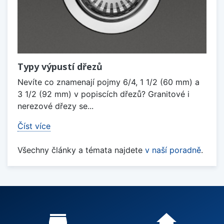
Typy výpustí dřezů
Nevíte co znamenají pojmy 6/4, 1 1/2 (60 mm) a
3 1/2 (92 mm) v popiscích dřezů? Granitové i
nerezové dřezy se...
Číst více
Všechny články a témata najdete
v naší poradně
.
Proč nakupovat u nás?
store_mall_directory
home