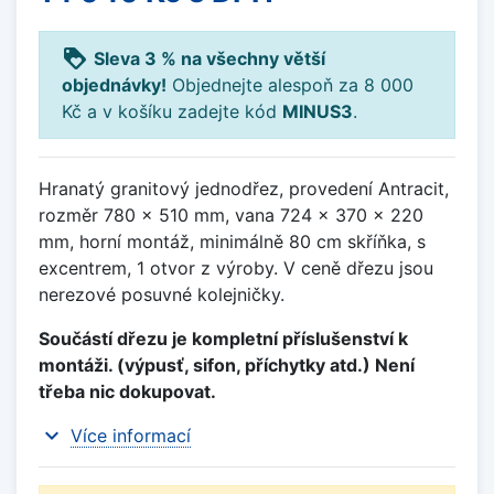
loyalty
Sleva 3 % na všechny větší
objednávky!
Objednejte alespoň za 8 000
Kč a v košíku zadejte kód
MINUS3
.
Hranatý granitový jednodřez, provedení Antracit,
rozměr 780 x 510 mm, vana 724 x 370 x 220
mm, horní montáž, minimálně 80 cm skříňka, s
excentrem, 1 otvor z výroby. V ceně dřezu jsou
nerezové posuvné kolejničky.
Součástí dřezu je kompletní příslušenství k
montáži. (výpusť, sifon, příchytky atd.) Není
třeba nic dokupovat.
expand_more
Více informací