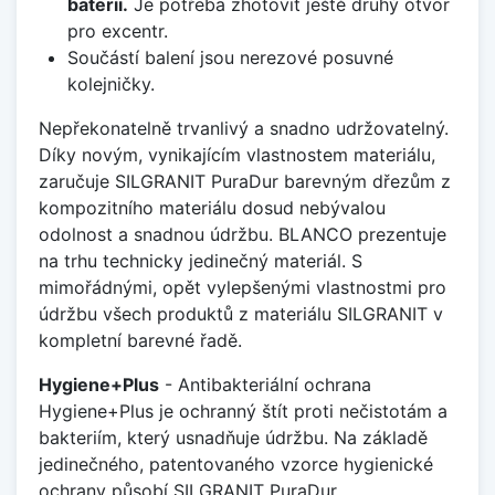
baterii.
Je potřeba zhotovit ještě druhý otvor
pro excentr.
Součástí balení jsou nerezové posuvné
kolejničky.
Nepřekonatelně trvanlivý a snadno udržovatelný.
Díky novým, vynikajícím vlastnostem materiálu,
zaručuje SILGRANIT PuraDur barevným dřezům z
kompozitního materiálu dosud nebývalou
odolnost a snadnou údržbu. BLANCO prezentuje
na trhu technicky jedinečný materiál. S
mimořádnými, opět vylepšenými vlastnostmi pro
údržbu všech produktů z materiálu SILGRANIT v
kompletní barevné řadě.
Hygiene+Plus
- Antibakteriální ochrana
Hygiene+Plus je ochranný štít proti nečistotám a
bakteriím, který usnadňuje údržbu. Na základě
jedinečného, patentovaného vzorce hygienické
ochrany působí SILGRANIT PuraDur