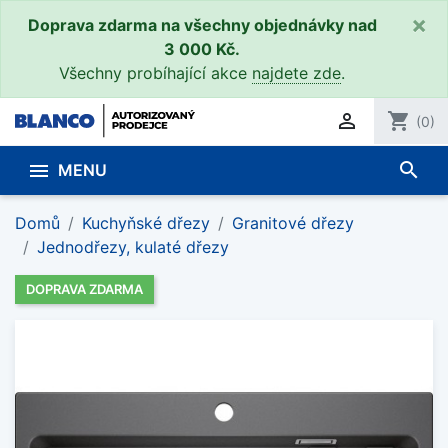
×
Doprava zdarma na všechny objednávky nad
3 000 Kč.
Všechny probíhající akce
najdete zde
.

shopping_cart
(0)
search

MENU
Domů
Kuchyňské dřezy
Granitové dřezy
Jednodřezy, kulaté dřezy
DOPRAVA ZDARMA