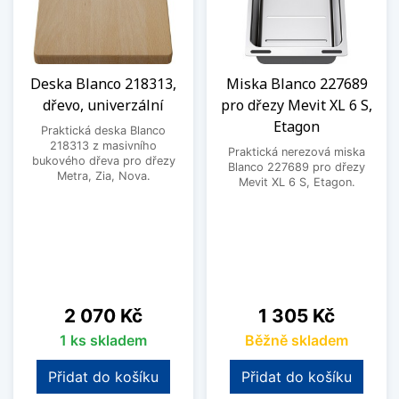
Deska Blanco 218313,
Miska Blanco 227689
dřevo, univerzální
pro dřezy Mevit XL 6 S,
Etagon
Praktická deska Blanco
218313 z masivního
Praktická nerezová miska
bukového dřeva pro dřezy
Blanco 227689 pro dřezy
Metra, Zia, Nova.
Mevit XL 6 S, Etagon.
Cena
Cena
2 070 Kč
1 305 Kč
1 ks skladem
Běžně skladem
Přidat do košíku
Přidat do košíku