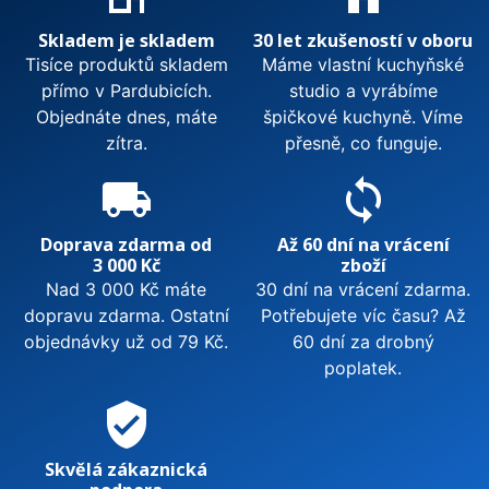
Skladem je skladem
30 let zkušeností v oboru
Tisíce produktů skladem
Máme vlastní kuchyňské
přímo v Pardubicích.
studio a vyrábíme
Objednáte dnes, máte
špičkové kuchyně. Víme
zítra.
přesně, co funguje.
local_shipping
sync
Doprava zdarma od
Až 60 dní na vrácení
3 000 Kč
zboží
Nad 3 000 Kč máte
30 dní na vrácení zdarma.
dopravu zdarma. Ostatní
Potřebujete víc času? Až
objednávky už od 79 Kč.
60 dní za drobný
poplatek.
verified_user
Skvělá zákaznická