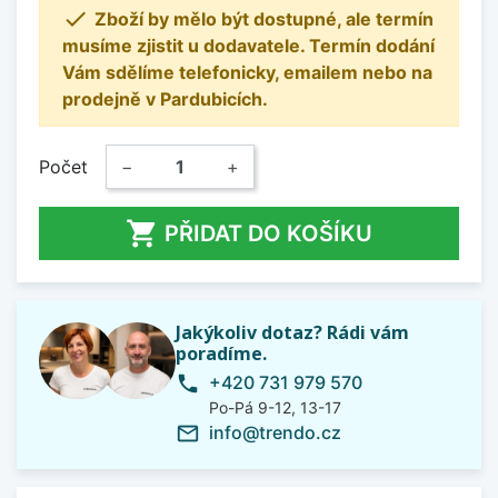

Zboží by mělo být dostupné, ale termín
musíme zjistit u dodavatele. Termín dodání
Vám sdělíme telefonicky, emailem nebo na
prodejně v Pardubicích.
Počet
−
+

PŘIDAT DO KOŠÍKU
Jakýkoliv dotaz? Rádi vám
poradíme.
+420 731 979 570
phone
Po-Pá 9-12, 13-17
info@trendo.cz
mail_outline