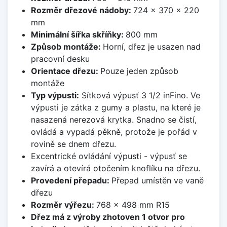
Rozměr dřezové nádoby:
724 x 370 x 220
mm
Minimální šířka skříňky:
800 mm
Způsob montáže:
Horní, dřez je usazen nad
pracovní desku
Orientace dřezu:
Pouze jeden způsob
montáže
Typ výpusti:
Sítková výpusť 3 1/2 inFino. Ve
výpusti je zátka z gumy a plastu, na které je
nasazená nerezová krytka. Snadno se čistí,
ovládá a vypadá pěkně, protože je pořád v
rovině se dnem dřezu.
Excentrické ovládání výpusti - výpusť se
zavírá a otevírá otočením knoflíku na dřezu.
Provedení přepadu:
Přepad umístěn ve vaně
dřezu
Rozměr výřezu:
768 x 498 mm R15
Dřez má z výroby zhotoven 1 otvor pro