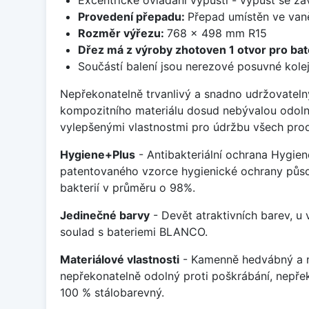
Provedení přepadu:
Přepad umístěn ve van
Rozměr výřezu:
768 x 498 mm R15
Dřez má z výroby zhotoven 1 otvor pro bate
Součástí balení jsou nerezové posuvné kolej
Nepřekonatelně trvanlivý a snadno udržovateln
kompozitního materiálu dosud nebývalou odoln
vylepšenými vlastnostmi pro údržbu všech prod
Hygiene+Plus
- Antibakteriální ochrana Hygien
patentovaného vzorce hygienické ochrany působ
bakterií v průměru o 98%.
Jedinečné barvy
- Devět atraktivních barev, u
soulad s bateriemi BLANCO.
Materiálové vlastnosti
- Kamenně hedvábný a m
nepřekonatelně odolný proti poškrábání, nepře
100 % stálobarevný.