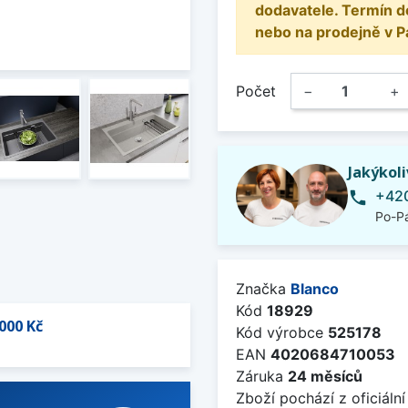
dodavatele. Termín d
nebo na prodejně v P
Počet
−
+
Jakýkol
+420
phone
Po-Pá
Značka
Blanco
Kód
18929
000 Kč
Kód výrobce
525178
EAN
4020684710053
Záruka
24 měsíců
Zboží pochází z oficiální