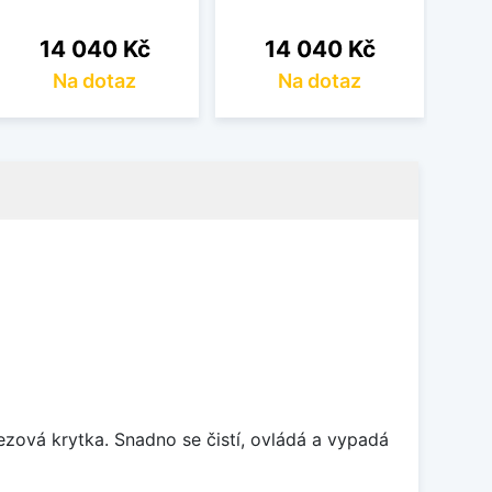
Cena
Cena
14 040 Kč
14 040 Kč
Na dotaz
Na dotaz
B
rezová krytka. Snadno se čistí, ovládá a vypadá