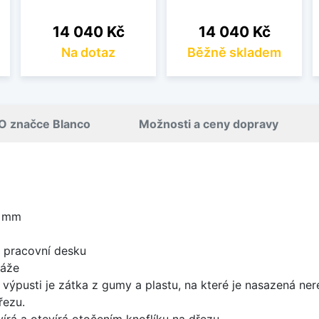
Cena
Cena
14 040 Kč
14 040 Kč
Na dotaz
Běžně skladem
O značce Blanco
Možnosti a ceny dopravy
0 mm
d pracovní desku
táže
 výpusti je zátka z gumy a plastu, na které je nasazená ne
řezu.
írá a otevírá otočením knoflíku na dřezu.