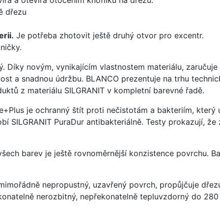
ě dřezu
rii.
Je potřeba zhotovit ještě druhý otvor pro excentr.
ničky.
ý. Díky novým, vynikajícím vlastnostem materiálu, zaruču
ost a snadnou údržbu. BLANCO prezentuje na trhu technick
uktů z materiálu SILGRANIT v kompletní barevné řadě.
e+Plus je ochranný štít proti nečistotám a bakteriím, kter
í SILGRANIT PuraDur antibakteriálně. Testy prokazují, že 
 všech barev je ještě rovnoměrnější konzistence povrchu. B
imořádně nepropustný, uzavřený povrch, propůjčuje dřez
konatelně nerozbitný, nepřekonatelně tepluvzdorný do 280