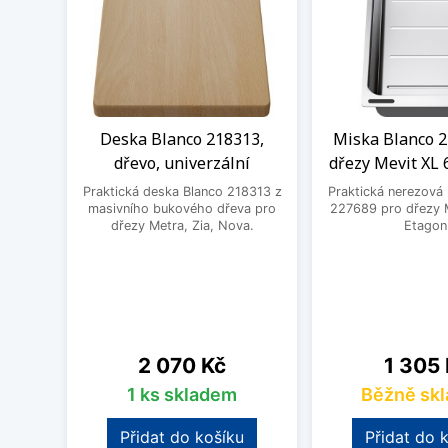
Deska Blanco 218313,
Miska Blanco 2
dřevo, univerzální
dřezy Mevit XL 
Praktická deska Blanco 218313 z
Praktická nerezová
masivního bukového dřeva pro
227689 pro dřezy M
dřezy Metra, Zia, Nova.
Etagon
Cena
Cena
2 070 Kč
1 305
1 ks skladem
Běžně sk
Přidat do košíku
Přidat do 