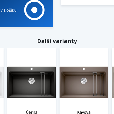
adjust
 v košíku
Další varianty
Černá
Kávová