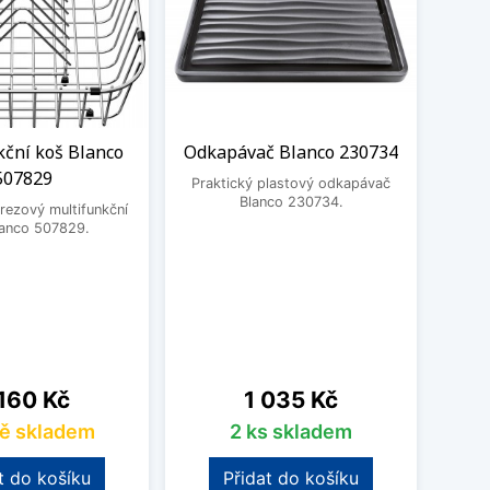
kční koš Blanco
Odkapávač Blanco 230734
De
507829
dřev
Praktický plastový odkapávač
Blanco 230734.
rezový multifunkční
lanco 507829.
Prakt
230
na
Cena
160 Kč
1 035 Kč
ě skladem
2 ks skladem
t do košíku
Přidat do košíku