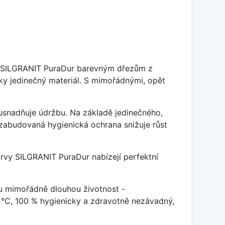
je SILGRANIT PuraDur barevným dřezům z
y jedinečný materiál. S mimořádnými, opět
ý usnadňuje údržbu. Na základě jedinečného,
zabudovaná hygienická ochrana snižuje růst
arvy SILGRANIT PuraDur nabízejí perfektní
u mimořádně dlouhou životnost -
 °C, 100 % hygienicky a zdravotně nezávadný,