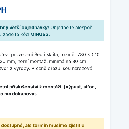
PH
hny větší objednávky!
Objednejte alespoň
ku zadejte kód
MINUS3
.
dřez, provedení Šedá skála, rozměr 780 x 510
20 mm, horní montáž, minimálně 80 cm
otvor z výroby. V ceně dřezu jsou nerezové
tní příslušenství k montáži. (výpusť, sifon,
ba nic dokupovat.
 dostupné, ale termín musíme zjistit u