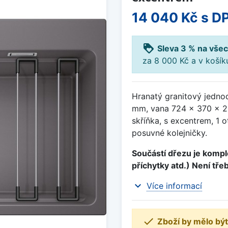
14 040 Kč
s D
loyalty
Sleva 3 % na všec
za 8 000 Kč a v koší
Hranatý granitový jedno
mm, vana 724 x 370 x 2
skříňka, s excentrem, 1 
posuvné kolejničky.
Součástí dřezu je komple
příchytky atd.) Není tře
expand_more
Více informací

Zboží by mělo být