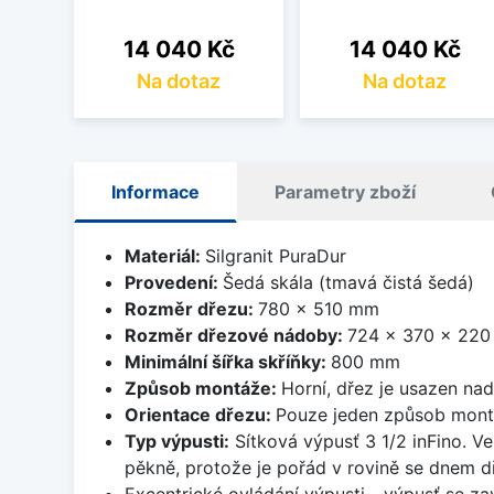
Cena
Cena
14 040 Kč
14 040 Kč
Na dotaz
Na dotaz
Informace
Parametry zboží
Materiál:
Silgranit PuraDur
Provedení:
Šedá skála (tmavá čistá šedá)
Rozměr dřezu:
780 x 510 mm
Rozměr dřezové nádoby:
724 x 370 x 22
Minimální šířka skříňky:
800 mm
Způsob montáže:
Horní, dřez je usazen na
Orientace dřezu:
Pouze jeden způsob mon
Typ výpusti:
Sítková výpusť 3 1/2 inFino. Ve
pěkně, protože je pořád v rovině se dnem d
Excentrické ovládání výpusti - výpusť se zav