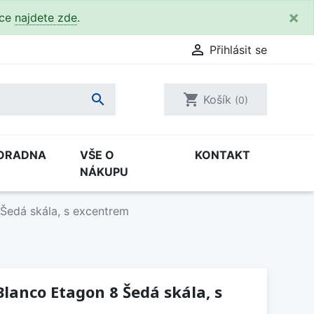
×
kce
najdete zde
.

Přihlásit se

shopping_cart
Košík
(0)
ORADNA
VŠE O
KONTAKT
NÁKUPU
Šedá skála, s excentrem
lanco Etagon 8 Šedá skála, s