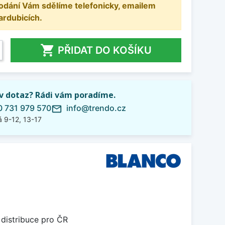
odání Vám sdělíme telefonicky, emailem
ardubicích.

PŘIDAT DO KOŠÍKU
iv dotaz? Rádi vám poradíme.
 731 979 570
info@trendo.cz
mail_outline
 9-12, 13-17
 distribuce pro ČR