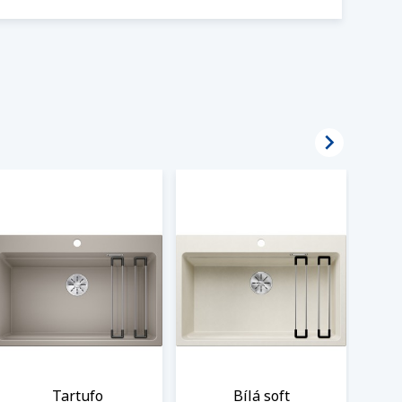

Tartufo
Bílá soft