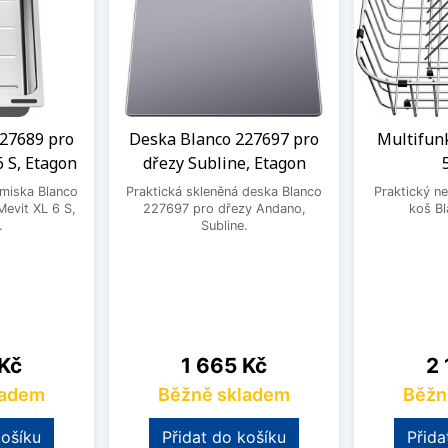
27689 pro
Deska Blanco 227697 pro
Multifun
6 S, Etagon
dřezy Subline, Etagon
 miska Blanco
Praktická skleněná deska Blanco
Praktický ne
evit XL 6 S,
227697 pro dřezy Andano,
koš B
.
Subline.
Cena
Ce
 Kč
1 665 Kč
2 
ladem
Běžně skladem
Běžn
košíku
Přidat do košíku
Přida