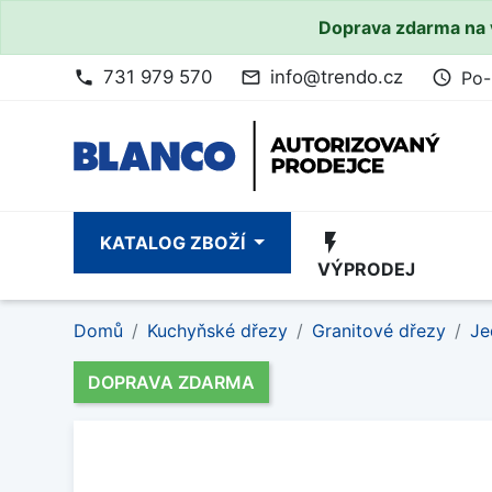
Doprava zdarma na 
731 979 570
info@trendo.cz
Po-
phone
mail_outline
access_time
flash_on
KATALOG ZBOŽÍ
VÝPRODEJ
Domů
Kuchyňské dřezy
Granitové dřezy
Je
DOPRAVA ZDARMA