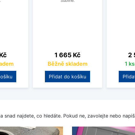
.
Subline.
Cena
Ce
 Kč
1 665 Kč
2 
ladem
Běžně skladem
1 k
košíku
Přidat do košíku
Přida
a snad najdete, co hledáte. Pokud ne, zavolejte nebo napišt