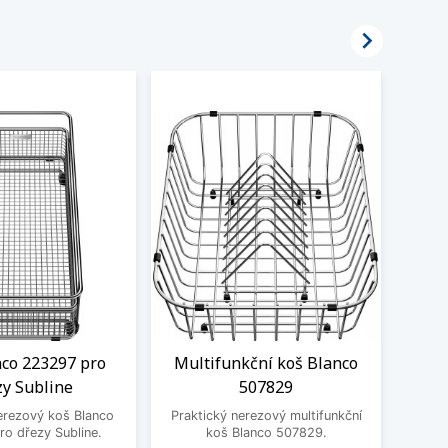

nco 223297 pro
Multifunkční koš Blanco
Odka
zy Subline
507829
Prak
erezový koš Blanco
Praktický nerezový multifunkční
o dřezy Subline.
koš Blanco 507829.