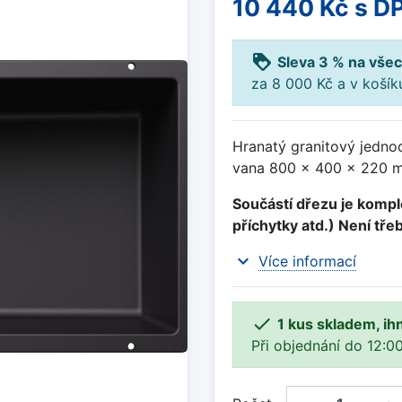
10 440 Kč
s D
loyalty
Sleva 3 % na všec
za 8 000 Kč a v koší
Hranatý granitový jedno
vana 800 x 400 x 220 m
Součástí dřezu je komple
příchytky atd.) Není tře
expand_more
Více informací

1 kus skladem, ih
Při objednání do 12:00