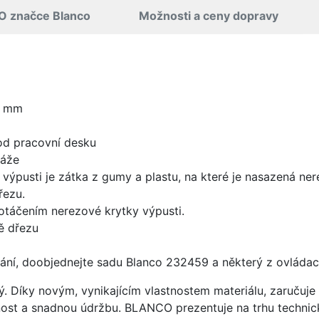
O značce Blanco
Možnosti a ceny dopravy
0 mm
od pracovní desku
táže
 výpusti je zátka z gumy a plastu, na které je nasazená ne
řezu.
 otáčením nerezové krytky výpusti.
ě dřezu
ání, doobjednejte sadu Blanco 232459 a některý z ovládací
ý. Díky novým, vynikajícím vlastnostem materiálu, zaruču
ost a snadnou údržbu. BLANCO prezentuje na trhu technick