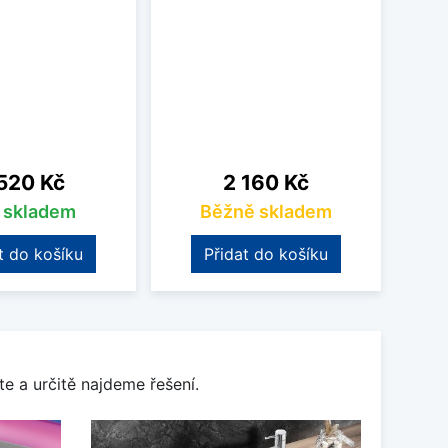
na
Cena
520 Kč
2 160 Kč
s skladem
Běžně skladem
t do košíku
Přidat do košíku
e a určitě najdeme řešení.