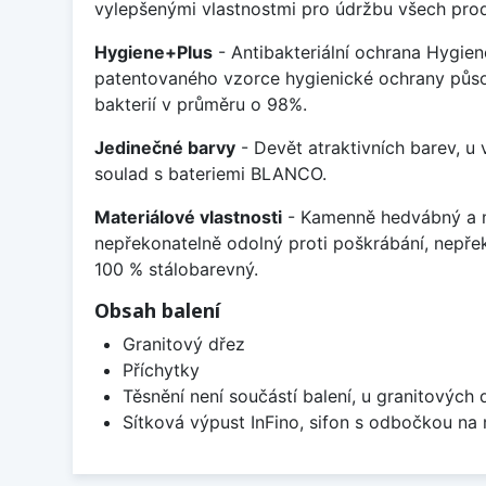
vylepšenými vlastnostmi pro údržbu všech prod
Hygiene+Plus
- Antibakteriální ochrana Hygien
patentovaného vzorce hygienické ochrany působ
bakterií v průměru o 98%.
Jedinečné barvy
- Devět atraktivních barev, u
soulad s bateriemi BLANCO.
Materiálové vlastnosti
- Kamenně hedvábný a m
nepřekonatelně odolný proti poškrábání, nepře
100 % stálobarevný.
Obsah balení
Granitový dřez
Příchytky
Těsnění není součástí balení, u granitových 
Sítková výpust InFino, sifon s odbočkou na