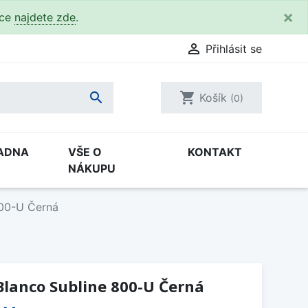
×
kce
najdete zde
.

Přihlásit se

shopping_cart
Košík
(0)
ADNA
VŠE O
KONTAKT
NÁKUPU
800-U Černá
Blanco Subline 800-U Černá