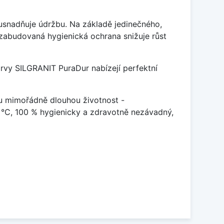
ý usnadňuje údržbu. Na základě jedinečného,
zabudovaná hygienická ochrana snižuje růst
arvy SILGRANIT PuraDur nabízejí perfektní
u mimořádně dlouhou životnost -
 °C, 100 % hygienicky a zdravotně nezávadný,