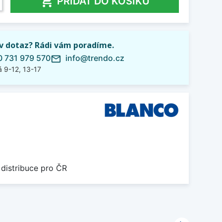

PŘIDAT DO KOŠÍKU
iv dotaz? Rádi vám poradíme.
 731 979 570
info@trendo.cz
mail_outline
 9-12, 13-17
 distribuce pro ČR