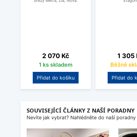
dřezy Metra, Zia, Nova.
Etagon
Cena
Cena
2 070 Kč
1 305
1 ks skladem
Běžně sk
Přidat do košíku
Přidat do 
SOUVISEJÍCÍ ČLÁNKY Z NAŠÍ PORADNY
Nevíte jak vybrat? Nahlédněte do naší poradny 