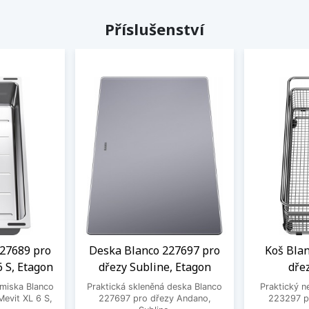
Příslušenství
27689 pro
Deska Blanco 227697 pro
Koš Bla
6 S, Etagon
dřezy Subline, Etagon
dře
 miska Blanco
Praktická skleněná deska Blanco
Praktický n
evit XL 6 S,
227697 pro dřezy Andano,
223297 pr