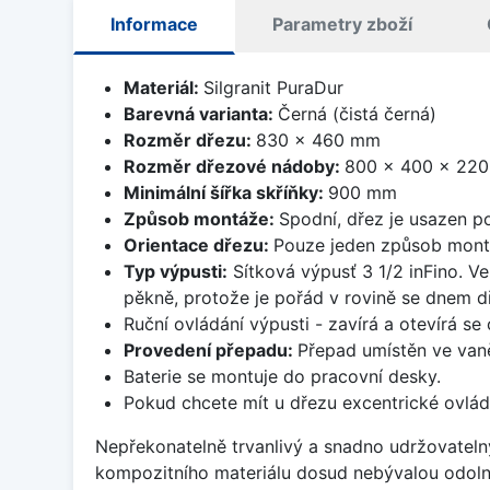
Informace
Parametry zboží
Materiál:
Silgranit PuraDur
Barevná varianta:
Černá (čistá černá)
Rozměr dřezu:
830 x 460 mm
Rozměr dřezové nádoby:
800 x 400 x 22
Minimální šířka skříňky:
900 mm
Způsob montáže:
Spodní, dřez je usazen p
Orientace dřezu:
Pouze jeden způsob mon
Typ výpusti:
Sítková výpusť 3 1/2 inFino. Ve
pěkně, protože je pořád v rovině se dnem d
Ruční ovládání výpusti - zavírá a otevírá se
Provedení přepadu:
Přepad umístěn ve van
Baterie se montuje do pracovní desky.
Pokud chcete mít u dřezu excentrické ovlád
Nepřekonatelně trvanlivý a snadno udržovateln
kompozitního materiálu dosud nebývalou odoln