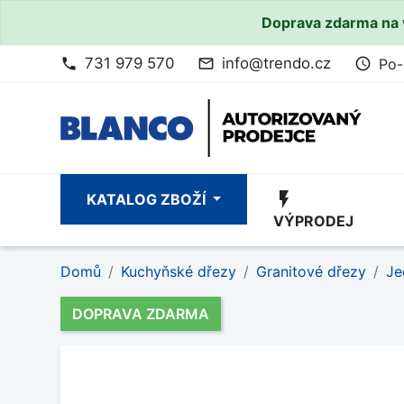
Doprava zdarma na 
731 979 570
info@trendo.cz
Po-
phone
mail_outline
access_time
flash_on
KATALOG ZBOŽÍ
VÝPRODEJ
Domů
Kuchyňské dřezy
Granitové dřezy
Je
DOPRAVA ZDARMA