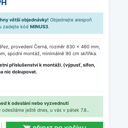
PH
hny větší objednávky!
Objednejte alespoň
ku zadejte kód
MINUS3
.
dřez, provedení Černá, rozměr 830 x 460 mm,
m, spodní montáž, minimálně 90 cm skříňka.
tní příslušenství k montáži. (výpusť, sifon,
ba nic dokupovat.
ned k odeslání nebo vyzvednutí
 odesíláme ještě dnes, u vás v pátek 7.8..