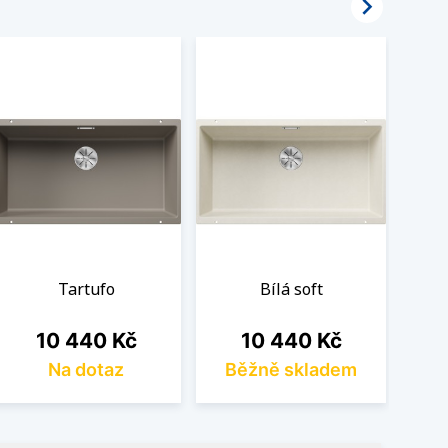

Tartufo
Bílá soft
Cena
Cena
10 440 Kč
10 440 Kč
Na dotaz
Běžně skladem