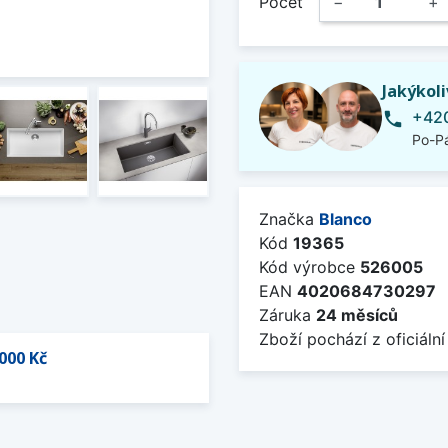
Počet
−
+
Jakýkol
+420
phone
Po-Pá
Značka
Blanco
Kód
19365
Kód výrobce
526005
EAN
4020684730297
Záruka
24 měsíců
Zboží pochází z oficiální
000 Kč