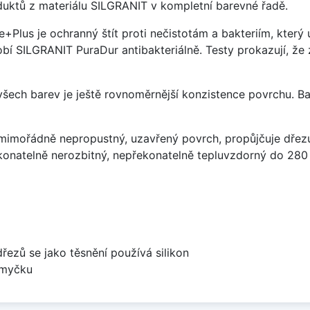
uktů z materiálu SILGRANIT v kompletní barevné řadě.
e+Plus je ochranný štít proti nečistotám a bakteriím, kter
í SILGRANIT PuraDur antibakteriálně. Testy prokazují, že 
 všech barev je ještě rovnoměrnější konzistence povrchu. B
imořádně nepropustný, uzavřený povrch, propůjčuje dřez
konatelně nerozbitný, nepřekonatelně tepluvzdorný do 280
dřezů se jako těsnění používá silikon
 myčku