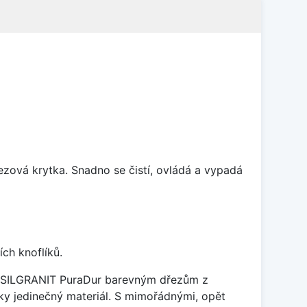
rezová krytka. Snadno se čistí, ovládá a vypadá
ch knoflíků.
je SILGRANIT PuraDur barevným dřezům z
y jedinečný materiál. S mimořádnými, opět