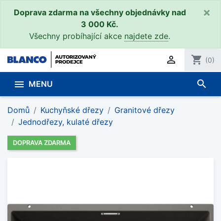
×
Doprava zdarma na všechny objednávky nad
3 000 Kč.
Všechny probíhající akce
najdete zde
.

shopping_cart
(0)
search

MENU
Domů
Kuchyňské dřezy
Granitové dřezy
Jednodřezy, kulaté dřezy
DOPRAVA ZDARMA