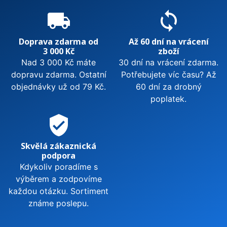
local_shipping
sync
Doprava zdarma od
Až 60 dní na vrácení
3 000 Kč
zboží
Nad 3 000 Kč máte
30 dní na vrácení zdarma.
dopravu zdarma. Ostatní
Potřebujete víc času? Až
objednávky už od 79 Kč.
60 dní za drobný
poplatek.
verified_user
Skvělá zákaznická
podpora
Kdykoliv poradíme s
výběrem a zodpovíme
každou otázku. Sortiment
známe poslepu.