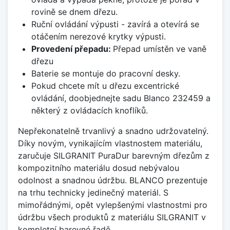
rovině se dnem dřezu.
Ruční ovládání výpusti - zavírá a otevírá se
otáčením nerezové krytky výpusti.
Provedení přepadu:
Přepad umístěn ve vaně
dřezu
Baterie se montuje do pracovní desky.
Pokud chcete mít u dřezu excentrické
ovládání, doobjednejte sadu Blanco 232459 a
některý z ovládacích knoflíků.
Nepřekonatelně trvanlivý a snadno udržovatelný.
Díky novým, vynikajícím vlastnostem materiálu,
zaručuje SILGRANIT PuraDur barevným dřezům z
kompozitního materiálu dosud nebývalou
odolnost a snadnou údržbu. BLANCO prezentuje
na trhu technicky jedinečný materiál. S
mimořádnými, opět vylepšenými vlastnostmi pro
údržbu všech produktů z materiálu SILGRANIT v
kompletní barevné řadě.