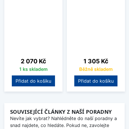
Cena
Cena
2 070 Kč
1 305 Kč
1 ks skladem
Běžně skladem
Přidat do košíku
Přidat do košíku
SOUVISEJÍCÍ ČLÁNKY Z NAŠÍ PORADNY
Nevíte jak vybrat? Nahlédněte do naší poradny a
snad najdete, co hledáte. Pokud ne, zavolejte