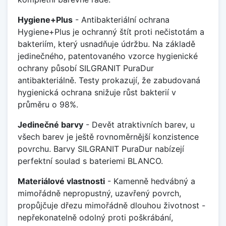
Hygiene+Plus
- Antibakteriální ochrana
Hygiene+Plus je ochranný štít proti nečistotám a
bakteriím, který usnadňuje údržbu. Na základě
jedinečného, patentovaného vzorce hygienické
ochrany působí SILGRANIT PuraDur
antibakteriálně. Testy prokazují, že zabudovaná
hygienická ochrana snižuje růst bakterií v
průměru o 98%.
Jedinečné barvy
- Devět atraktivních barev, u
všech barev je ještě rovnoměrnější konzistence
povrchu. Barvy SILGRANIT PuraDur nabízejí
perfektní soulad s bateriemi BLANCO.
Materiálové vlastnosti
- Kamenně hedvábný a
mimořádně nepropustný, uzavřený povrch,
propůjčuje dřezu mimořádně dlouhou životnost -
nepřekonatelně odolný proti poškrábání,