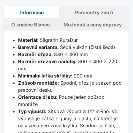
Informace
Parametry zboží
O značce Blanco
Možnosti a ceny dopravy
Materiál:
Silgranit PuraDur
Barevná varianta:
Šedá vulkán (čistá šedá)
Rozměr dřezu:
830 x 460 mm
Rozměr dřezové nádoby:
800 x 400 x 220
mm
Minimální šířka skříňky:
900 mm
Způsob montáže:
Spodní, dřez je usazen pod
pracovní desku
Orientace dřezu:
Pouze jeden způsob
montáže
Typ výpusti:
Sítková výpusť 3 1/2 inFino. Ve
výpusti je zátka z gumy a plastu, na které je
nasazená nerezová krytka. Snadno se čistí,
ovládá a vypadá pěkně, protože je pořád v