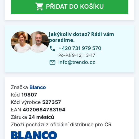

PŘIDAT DO KOŠÍKU
Jakýkoliv dotaz? Rádi vám
poradíme.
+420 731 979 570
phone
Po-Pá 9-12, 13-17
info@trendo.cz
mail_outline
Značka
Blanco
Kód
19807
Kód výrobce
527357
EAN
4020684783194
Záruka
24 měsíců
Zboží pochází z oficiální distribuce pro ČR