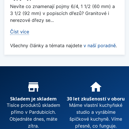
Nevíte co znamenají pojmy 6/4, 1 1/2 (60 mm) a
3 1/2 (92 mm) v popiscích dřezů? Granitové i
nerezové dřezy se...
Číst více
Všechny články a témata najdete
v naší poradně
.
Proč nakupovat u nás?
store_mall_directory
home
Skladem je skladem
30 let zkušeností v oboru
Tisíce produktů skladem
Máme vlastní kuchyňské
přímo v Pardubicích.
studio a vyrábíme
Objednáte dnes, máte
špičkové kuchyně. Víme
zítra.
přesně, co funguje.