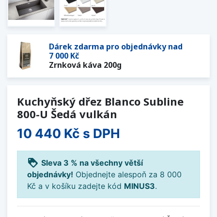
Dárek zdarma pro objednávky nad
7 000 Kč
Zrnková káva 200g
Kuchyňský dřez Blanco Subline
800-U Šedá vulkán
10 440 Kč
s DPH
loyalty
Sleva 3 % na všechny větší
objednávky!
Objednejte alespoň za 8 000
Kč a v košíku zadejte kód
MINUS3
.