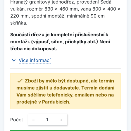
Hranatý granitový jednodřez, provedení Šedá
vulkán, rozměr 830 x 460 mm, vana 800 x 400 x
220 mm, spodní montáž, minimálně 90 cm
skříňka.
Součástí dřezu je kompletní příslušenství k
montáži. (výpusť, sifon, příchytky atd.) Není
třeba nic dokupovat.
expand_more
Více informací

Zboží by mělo být dostupné, ale termín
musíme zjistit u dodavatele. Termín dodání
Vám sdělíme telefonicky, emailem nebo na
prodejně v Pardubicích.
Počet
−
+