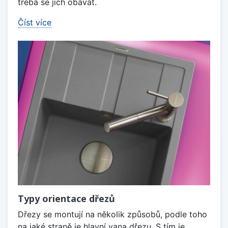
třeba se jich obávat.
Číst více
Typy orientace dřezů
Dřezy se montují na několik způsobů, podle toho
na jaké straně je hlavní vana dřezu. S tím je