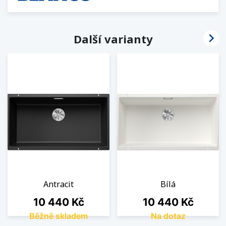

Další varianty
Antracit
Bílá
Cena
Cena
10 440 Kč
10 440 Kč
Běžně skladem
Na dotaz