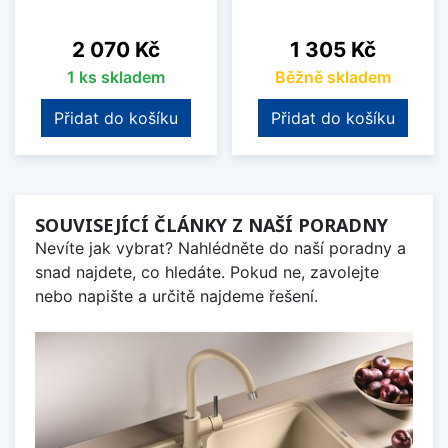
Cena
Cena
2 070 Kč
1 305 Kč
1 ks skladem
Běžně skladem
Přidat do košíku
Přidat do košíku
SOUVISEJÍCÍ ČLÁNKY Z NAŠÍ PORADNY
Nevíte jak vybrat? Nahlédněte do naší poradny a
snad najdete, co hledáte. Pokud ne, zavolejte
nebo napište a určitě najdeme řešení.