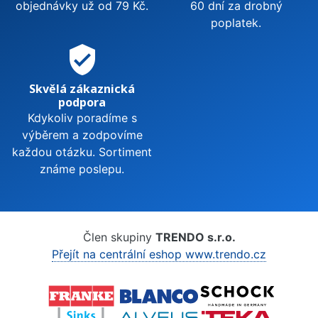
objednávky už od 79 Kč.
60 dní za drobný
poplatek.
verified_user
Skvělá zákaznická
podpora
Kdykoliv poradíme s
výběrem a zodpovíme
každou otázku. Sortiment
známe poslepu.
Člen skupiny
TRENDO s.r.o.
Přejít na centrální eshop www.trendo.cz