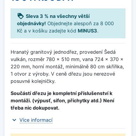
loyalty
Sleva 3 % na všechny větší
objednávky!
Objednejte alespoň za 8 000
Kč a v košíku zadejte kód
MINUS3
.
Hranatý granitový jednodřez, provedení Šedá
vulkán, rozměr 780 x 510 mm, vana 724 x 370 x
220 mm, horní montáž, minimálně 80 cm skříňka,
1 otvor z výroby. V ceně dřezu jsou nerezové
posuvné kolejničky.
Součástí dřezu je kompletní příslušenství k
montáži. (výpusť, sifon, příchytky atd.) Není
třeba nic dokupovat.
expand_more
Více informací