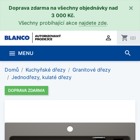
×
Doprava zdarma na všechny objednávky nad
3 000 Kč.
Všechny probíhající akce
najdete zde
.

shopping_cart
(0)
search

MENU
Domů
Kuchyňské dřezy
Granitové dřezy
Jednodřezy, kulaté dřezy
DOPRAVA ZDARMA