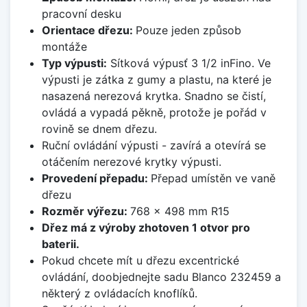
pracovní desku
Orientace dřezu:
Pouze jeden způsob
montáže
Typ výpusti:
Sítková výpusť 3 1/2 inFino. Ve
výpusti je zátka z gumy a plastu, na které je
nasazená nerezová krytka. Snadno se čistí,
ovládá a vypadá pěkně, protože je pořád v
rovině se dnem dřezu.
Ruční ovládání výpusti - zavírá a otevírá se
otáčením nerezové krytky výpusti.
Provedení přepadu:
Přepad umístěn ve vaně
dřezu
Rozměr výřezu:
768 x 498 mm R15
Dřez má z výroby zhotoven 1 otvor pro
baterii.
Pokud chcete mít u dřezu excentrické
ovládání, doobjednejte sadu Blanco 232459 a
některý z ovládacích knoflíků.