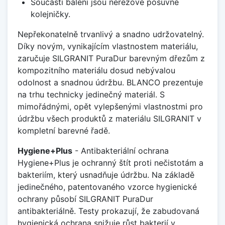
Součástí balení jsou nerezové posuvné
kolejničky.
Nepřekonatelně trvanlivý a snadno udržovatelný.
Díky novým, vynikajícím vlastnostem materiálu,
zaručuje SILGRANIT PuraDur barevným dřezům z
kompozitního materiálu dosud nebývalou
odolnost a snadnou údržbu. BLANCO prezentuje
na trhu technicky jedinečný materiál. S
mimořádnými, opět vylepšenými vlastnostmi pro
údržbu všech produktů z materiálu SILGRANIT v
kompletní barevné řadě.
Hygiene+Plus
- Antibakteriální ochrana
Hygiene+Plus je ochranný štít proti nečistotám a
bakteriím, který usnadňuje údržbu. Na základě
jedinečného, patentovaného vzorce hygienické
ochrany působí SILGRANIT PuraDur
antibakteriálně. Testy prokazují, že zabudovaná
hygienická ochrana snižuje růst bakterií v