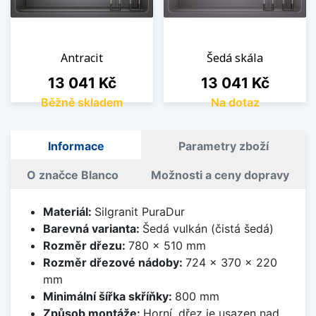
Antracit
Šedá skála
Cena
Cena
13 041 Kč
13 041 Kč
Běžně skladem
Na dotaz
Informace
Parametry zboží
O značce Blanco
Možnosti a ceny dopravy
Materiál:
Silgranit PuraDur
Barevná varianta:
Šedá vulkán (čistá šedá)
Rozměr dřezu:
780 x 510 mm
Rozměr dřezové nádoby:
724 x 370 x 220
mm
Minimální šířka skříňky:
800 mm
Způsob montáže:
Horní, dřez je usazen nad