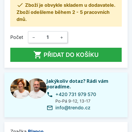

Zboží je obvykle skladem u dodavatele.
Zboží odešleme během 2 - 5 pracovních
dnů.
Počet
−
+

PŘIDAT DO KOŠÍKU
Jakýkoliv dotaz? Rádi vám
poradíme.
+420 731 979 570
phone
Po-Pá 9-12, 13-17
info@trendo.cz
mail_outline
Značka
Blanco