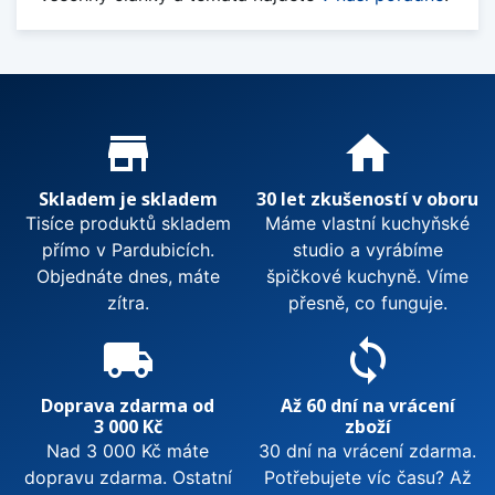
Proč nakupovat u nás?
store_mall_directory
home
Skladem je skladem
30 let zkušeností v oboru
Tisíce produktů skladem
Máme vlastní kuchyňské
přímo v Pardubicích.
studio a vyrábíme
Objednáte dnes, máte
špičkové kuchyně. Víme
zítra.
přesně, co funguje.
local_shipping
sync
Doprava zdarma od
Až 60 dní na vrácení
3 000 Kč
zboží
Nad 3 000 Kč máte
30 dní na vrácení zdarma.
dopravu zdarma. Ostatní
Potřebujete víc času? Až