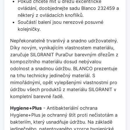
Pokud chcete mít u dřezu excentrické
ovládání, doobjednejte sadu Blanco 232459 a
některý z ovládacích knoflíků.
Součástí balení jsou nerezové posuvné
kolejničky.
Nepřekonatelně trvanlivý a snadno udržovatelný.
Díky novým, vynikajícím vlastnostem materiálu,
zaručuje SILGRANIT PuraDur barevným dřezům z
kompozitního materiálu dosud nebývalou
odolnost a snadnou údržbu. BLANCO prezentuje
na trhu technicky jedinečný materiál. S
mimořádnými, opět vylepšenými vlastnostmi pro
údržbu všech produktů z materiálu SILGRANIT v
kompletní barevné řadě.
Hygiene+Plus
- Antibakteriální ochrana
Hygiene+Plus je ochranný štít proti nečistotám a
bakteriím, který usnadňuje údržbu. Na základě
jedinečného, patentovaného vzorce hygienické