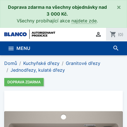
×
Doprava zdarma na všechny objednávky nad
3 000 Kč.
Všechny probíhající akce
najdete zde
.

shopping_cart
(0)
search

MENU
Domů
Kuchyňské dřezy
Granitové dřezy
Jednodřezy, kulaté dřezy
DOPRAVA ZDARMA