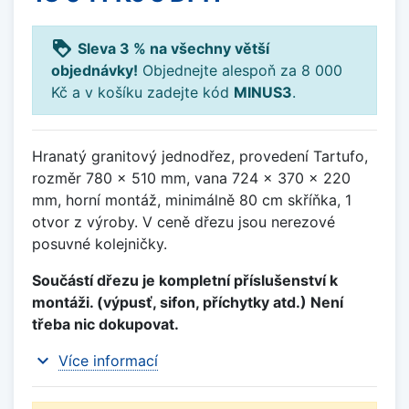
loyalty
Sleva 3 % na všechny větší
objednávky!
Objednejte alespoň za 8 000
Kč a v košíku zadejte kód
MINUS3
.
Hranatý granitový jednodřez, provedení Tartufo,
rozměr 780 x 510 mm, vana 724 x 370 x 220
mm, horní montáž, minimálně 80 cm skříňka, 1
otvor z výroby. V ceně dřezu jsou nerezové
posuvné kolejničky.
Součástí dřezu je kompletní příslušenství k
montáži. (výpusť, sifon, příchytky atd.) Není
třeba nic dokupovat.
expand_more
Více informací