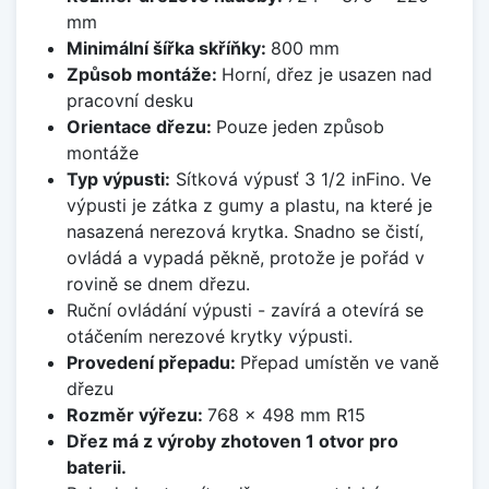
mm
Minimální šířka skříňky:
800 mm
Způsob montáže:
Horní, dřez je usazen nad
pracovní desku
Orientace dřezu:
Pouze jeden způsob
montáže
Typ výpusti:
Sítková výpusť 3 1/2 inFino. Ve
výpusti je zátka z gumy a plastu, na které je
nasazená nerezová krytka. Snadno se čistí,
ovládá a vypadá pěkně, protože je pořád v
rovině se dnem dřezu.
Ruční ovládání výpusti - zavírá a otevírá se
otáčením nerezové krytky výpusti.
Provedení přepadu:
Přepad umístěn ve vaně
dřezu
Rozměr výřezu:
768 x 498 mm R15
Dřez má z výroby zhotoven 1 otvor pro
baterii.