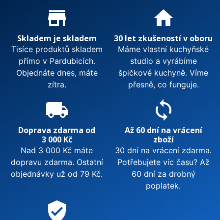
Proč nakupovat u nás?
store_mall_directory
home
Skladem je skladem
30 let zkušeností v oboru
Tisíce produktů skladem
Máme vlastní kuchyňské
přímo v Pardubicích.
studio a vyrábíme
Objednáte dnes, máte
špičkové kuchyně. Víme
zítra.
přesně, co funguje.
local_shipping
sync
Doprava zdarma od
Až 60 dní na vrácení
3 000 Kč
zboží
Nad 3 000 Kč máte
30 dní na vrácení zdarma.
dopravu zdarma. Ostatní
Potřebujete víc času? Až
objednávky už od 79 Kč.
60 dní za drobný
poplatek.
verified_user