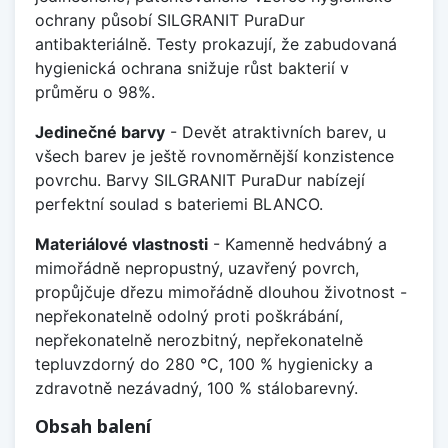
ochrany působí SILGRANIT PuraDur
antibakteriálně. Testy prokazují, že zabudovaná
hygienická ochrana snižuje růst bakterií v
průměru o 98%.
Jedinečné barvy
- Devět atraktivních barev, u
všech barev je ještě rovnoměrnější konzistence
povrchu. Barvy SILGRANIT PuraDur nabízejí
perfektní soulad s bateriemi BLANCO.
Materiálové vlastnosti
- Kamenně hedvábný a
mimořádně nepropustný, uzavřený povrch,
propůjčuje dřezu mimořádně dlouhou životnost -
nepřekonatelně odolný proti poškrábání,
nepřekonatelně nerozbitný, nepřekonatelně
tepluvzdorný do 280 °C, 100 % hygienicky a
zdravotně nezávadný, 100 % stálobarevný.
Obsah balení