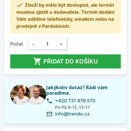

Zboží by mělo být dostupné, ale termín
musíme zjistit u dodavatele. Termín dodání
Vám sdělíme telefonicky, emailem nebo na
prodejně v Pardubicích.
Počet
−
+

PŘIDAT DO KOŠÍKU
Jakýkoliv dotaz? Rádi vám
poradíme.
+420 731 979 570
phone
Po-Pá 9-12, 13-17
info@trendo.cz
mail_outline