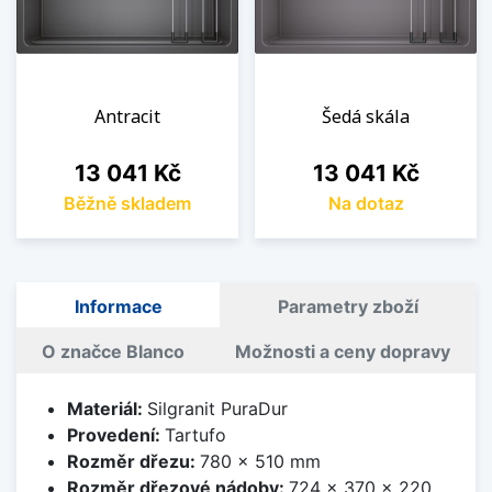
Antracit
Šedá skála
Cena
Cena
13 041 Kč
13 041 Kč
Běžně skladem
Na dotaz
Informace
Parametry zboží
O značce Blanco
Možnosti a ceny dopravy
Materiál:
Silgranit PuraDur
Provedení:
Tartufo
Rozměr dřezu:
780 x 510 mm
Rozměr dřezové nádoby:
724 x 370 x 220