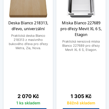
Deska Blanco 218313,
Miska Blanco 227689
dřevo, univerzální
pro dřezy Mevit XL 6 S,
Etagon
Praktická deska Blanco
218313 z masivního
Praktická nerezová miska
bukového dřeva pro dřezy
Blanco 227689 pro dřezy
Metra, Zia, Nova.
Mevit XL 6 S, Etagon.
Cena
Cena
2 070 Kč
1 305 Kč
1 ks skladem
Běžně skladem