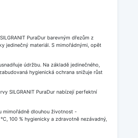
je SILGRANIT PuraDur barevným dřezům z
y jedinečný materiál. S mimořádnými, opět
ý usnadňuje údržbu. Na základě jedinečného,
zabudovaná hygienická ochrana snižuje růst
arvy SILGRANIT PuraDur nabízejí perfektní
u mimořádně dlouhou životnost -
 °C, 100 % hygienicky a zdravotně nezávadný,