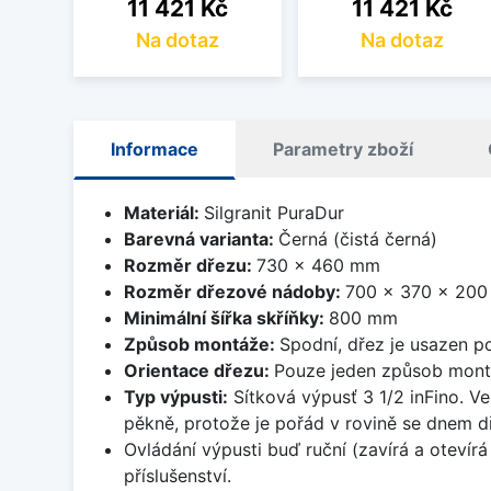
Cena
Cena
11 421 Kč
11 421 Kč
Na dotaz
Na dotaz
Informace
Parametry zboží
Materiál:
Silgranit PuraDur
Barevná varianta:
Černá (čistá černá)
Rozměr dřezu:
730 x 460 mm
Rozměr dřezové nádoby:
700 x 370 x 20
Minimální šířka skříňky:
800 mm
Způsob montáže:
Spodní, dřez je usazen p
Orientace dřezu:
Pouze jeden způsob mon
Typ výpusti:
Sítková výpusť 3 1/2 inFino. Ve
pěkně, protože je pořád v rovině se dnem d
Ovládání výpusti buď ruční (zavírá a oteví
příslušenství.