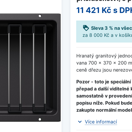
11 421 Kč
s DP
loyalty
Sleva 3 % na všec
za 8 000 Kč a v koší
Hranatý granitový jedno
vana 700 x 370 x 200 m
ceně dřezu jsou nerezové
Pozor - toto je speciáln
přepad a další viditeln
samostatně v provedení 
popisu níže. Pokud bud
zakupte normální model
expand_more
Více informací