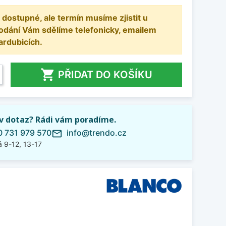
 dostupné, ale termín musíme zjistit u
odání Vám sdělíme telefonicky, emailem
ardubicích.

PŘIDAT DO KOŠÍKU
iv dotaz? Rádi vám poradíme.
 731 979 570
info@trendo.cz
mail_outline
 9-12, 13-17