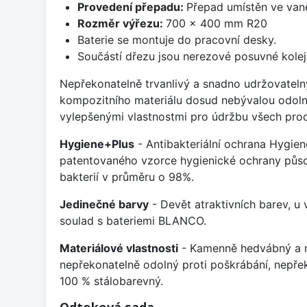
Provedení přepadu:
Přepad umístěn ve van
Rozměr výřezu:
700 x 400 mm R20
Baterie se montuje do pracovní desky.
Součástí dřezu jsou nerezové posuvné kolej
Nepřekonatelně trvanlivý a snadno udržovateln
kompozitního materiálu dosud nebývalou odoln
vylepšenými vlastnostmi pro údržbu všech prod
Hygiene+Plus
- Antibakteriální ochrana Hygien
patentovaného vzorce hygienické ochrany působ
bakterií v průměru o 98%.
Jedinečné barvy
- Devět atraktivních barev, u
soulad s bateriemi BLANCO.
Materiálové vlastnosti
- Kamenně hedvábný a m
nepřekonatelně odolný proti poškrábání, nepře
100 % stálobarevný.