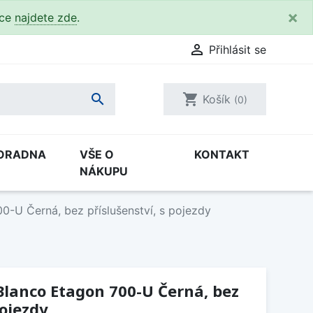
×
kce
najdete zde
.

Přihlásit se

shopping_cart
Košík
(0)
ORADNA
VŠE O
KONTAKT
NÁKUPU
0-U Černá, bez příslušenství, s pojezdy
lanco Etagon 700-U Černá, bez
pojezdy