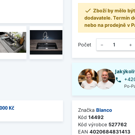

Zboží by mělo být
dodavatele. Termín d
nebo na prodejně v P
Počet
−
+
Jakýkol
+420
phone
Po-Pá
000 Kč
Značka
Blanco
Kód
14492
Kód výrobce
527762
EAN
4020684831413