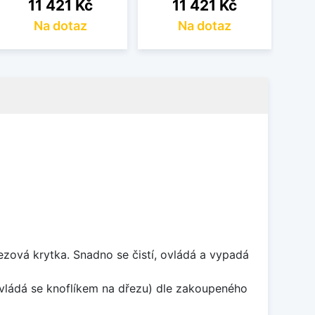
Cena
Cena
11 421 Kč
11 421 Kč
Na dotaz
Na dotaz
rezová krytka. Snadno se čistí, ovládá a vypadá
ovládá se knoflíkem na dřezu) dle zakoupeného