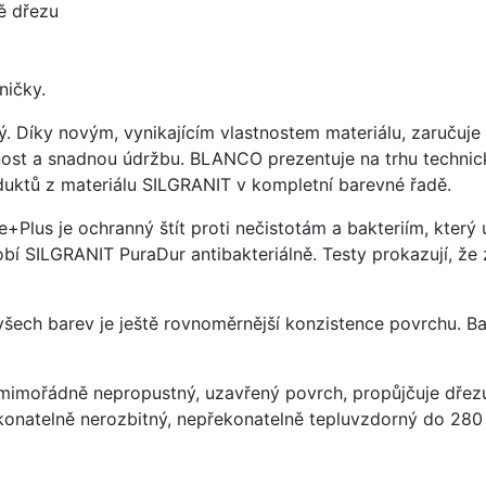
ě dřezu
ničky.
ý. Díky novým, vynikajícím vlastnostem materiálu, zaruču
ost a snadnou údržbu. BLANCO prezentuje na trhu technick
uktů z materiálu SILGRANIT v kompletní barevné řadě.
e+Plus je ochranný štít proti nečistotám a bakteriím, kter
í SILGRANIT PuraDur antibakteriálně. Testy prokazují, že 
 všech barev je ještě rovnoměrnější konzistence povrchu. B
imořádně nepropustný, uzavřený povrch, propůjčuje dřez
konatelně nerozbitný, nepřekonatelně tepluvzdorný do 280