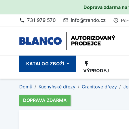
Doprava zdarma na 
731 979 570
info@trendo.cz
Po-
phone
mail_outline
access_time
flash_on
KATALOG ZBOŽÍ
VÝPRODEJ
Domů
Kuchyňské dřezy
Granitové dřezy
Je
DOPRAVA ZDARMA