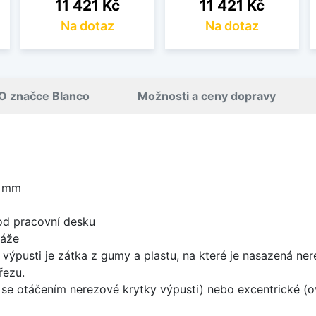
Cena
Cena
11 421 Kč
11 421 Kč
Na dotaz
Na dotaz
O značce Blanco
Možnosti a ceny dopravy
0 mm
od pracovní desku
táže
 výpusti je zátka z gumy a plastu, na které je nasazená ne
řezu.
rá se otáčením nerezové krytky výpusti) nebo excentrické (