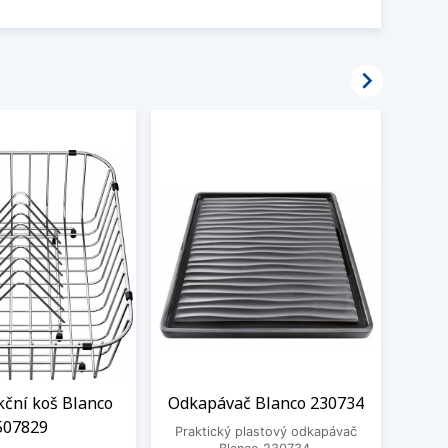

kční koš Blanco
Odkapávač Blanco 230734
De
507829
dřev
Praktický plastový odkapávač