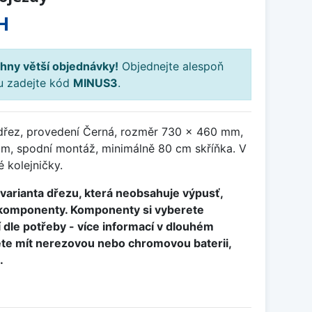
H
hny větší objednávky!
Objednejte alespoň
ku zadejte kód
MINUS3
.
dřez, provedení Černá, rozměr 730 x 460 mm,
m, spodní montáž, minimálně 80 cm skříňka. V
 kolejničky.
í varianta dřezu, která neobsahuje výpusť,
é komponenty. Komponenty si vyberete
dle potřeby - více informací v dlouhém
ete mít nerezovou nebo chromovou baterii,
.